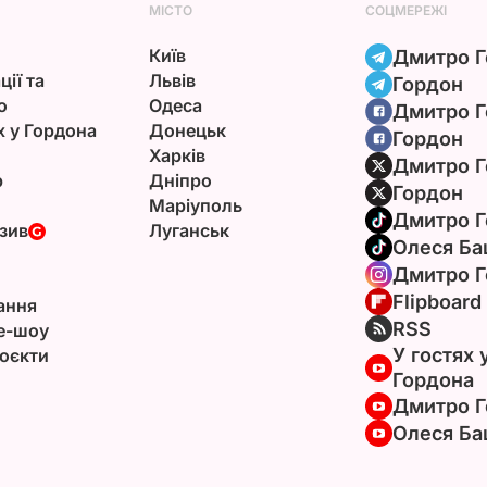
МІСТО
СОЦМЕРЕЖІ
Київ
Дмитро Г
ції та
Львів
Гордон
ю
Одеса
Дмитро Г
х у Гордона
Донецьк
Гордон
Харків
Дмитро Г
р
Дніпро
Гордон
Маріуполь
Дмитро Г
зив
Луганськ
Олеся Ба
Дмитро Г
Flipboard
ання
RSS
e-шоу
У гостях 
оєкти
Гордона
Дмитро Г
Олеся Ба