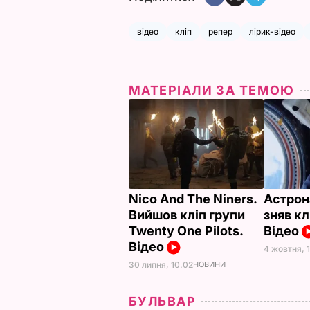
відео
кліп
репер
лірик-відео
МАТЕРІАЛИ ЗА ТЕМОЮ
Nico And The Niners.
Астрон
Вийшов кліп групи
зняв кл
Twenty One Pilots.
Відео
Відео
4 жовтня, 1
30 липня, 10.02
НОВИНИ
БУЛЬВАР