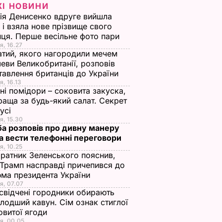
ЖІ НОВИНИ
ія Денисенко вдруге вийшла
 і взяла нове прізвище свого
ця. Перше весільне фото пари
я, 16.27
тий, якого нагородили мечем
еви Великобританії, розповів
тавлення британців до України
я, 16.13
ні помідори – соковита закуска,
раща за будь-який салат. Секрет
оусі
я, 15.30
а розповів про дивну манеру
а вести телефонні переговори
 Халід
я, 10.25
. Відео
ратник Зеленського пояснив,
Трамп насправді причепився до
ма президента України
НОВИНИ
я, 07.07
свідчені городники обирають
лодший кавун. Сім ознак стиглої
овитої ягоди
я, 00.05