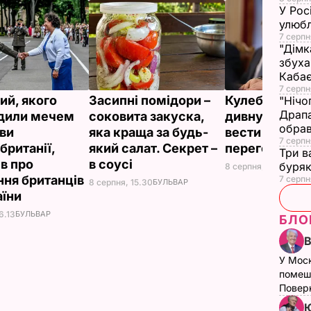
У Рос
улюбл
7 серпн
"Дімк
збуха
Каба
7 серпн
ий, якого
Засипні помідори –
Кулеба розпо
"Нічо
Драпа
дили мечем
соковита закуска,
дивну манеру
обрав
ви
яка краща за будь-
вести телефо
7 серпн
британії,
який салат. Секрет –
переговори
Три в
ів про
в соусі
буряк
8 серпня, 10.25
СВІТ
ння британців
7 серпн
8 серпня, 15.30
БУЛЬВАР
аїни
6.13
БУЛЬВАР
БЛО
У Мос
помеш
Поверн
Ю