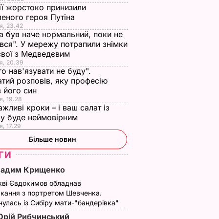
ії жорстоко принизили
еного героя Путіна
я, 23.42
а був наче нормальний, поки не
вся". У мережу потрапили знімки
євої з Медведєвим
я, 20.39
вів про
Екссоратник
Як досвідчені
го нав'язувати не буду".
тий розповів, яку професію
 Путіна
Зеленського
городники обирают
 його син
нні
пояснив, чому Трамп
найсолодший кавун
я, 19.28
насправді
Сім ознак стиглої й
ажливі кроки – і ваш салат із
причепився до
соковитої ягоди
у буде неймовірним
костюма президента
я, 17.29
8 серпня, 00.05
БУЛЬВАР
України
Більше новин
8 серпня, 07.07
СВІТ
ГИ
Вадим Крищенко
кві Євдокимов обладнав
кання з портретом Шевченка.
улась із Сибіру мати-"бандерівка"
рій Рибчинський