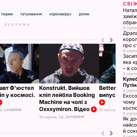
СВІ
Натал
тюрми
татуювання
коронавірус
ролик
заміж
обран
РЕКЛАМА
8 серпн
Драпа
корол
про с
8 серпн
Засип
яка к
– в с
8 серпн
Кулеб
Путін
авт Ф'юстел
Konstrukt. Вийшов
Better. Репер
8 серпн
іп у космосі.
кліп лейбла Booking
випустив кліп
Екссо
Machine на чолі з
чому 
костю
Oxxxymiron. Відео
4.12
НОВИНИ
13 листопада, 15.37
8 серпн
15 серпня, 09.39
НОВИНИ
Як до
найсо
й сок
8 серпн