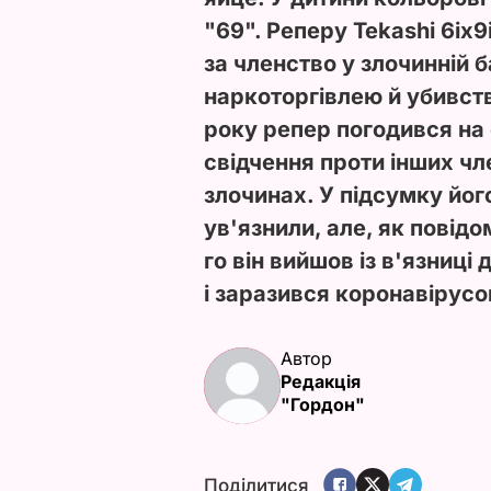
"69". Реперу Tekashi 6ix9
за членство у злочинній 
наркоторгівлею й убивст
року репер погодився на 
свідчення проти інших чле
злочинах. У підсумку його
ув'язнили, але, як повід
го він вийшов із в'язниці
і заразився коронавірусо
Автор
Редакція
"Гордон"
Поділитися