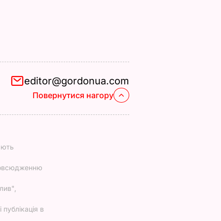
editor@gordonua.com
Повернутися нагору
ають
повсюдженню
лив",
 публікація в