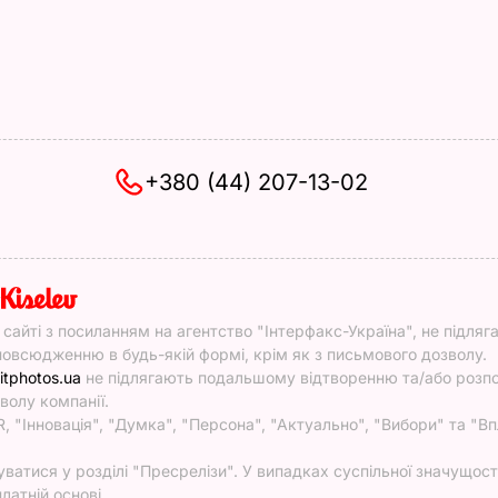
+380 (44) 207-13-02
y
у сайті з посиланням на агентство "Інтерфакс-Україна", не підляг
овсюдженню в будь-якій формі, крім як з письмового дозволу.
itphotos.ua
не підлягають подальшому відтворенню та/або роз
волу компанії.
, "Інновація", "Думка", "Персона", "Актуально", "Вибори" та "Вп
атися у розділі "Пресрелізи". У випадках суспільної значущості
латній основі.