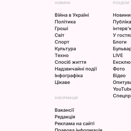
НОВИНИ
РОЗДІЛИ
Війна в Україні
Новини
Політика
Публіка
Гроші
інтерв'
Світ
У гостя
Спорт
Блоги
Культура
Бульва
Техно
LIVE
Спосіб життя
Ексклю
Надзвичайні події
Фото
Інфографіка
Відео
Цікаве
Опитув
YouTub
Спецпр
ІНФОРМАЦІЯ
Вакансії
Редакція
Реклама на сайті
Правова інформація