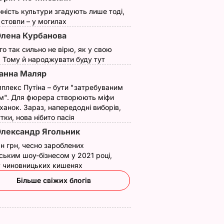
нність культури згадують лише тоді,
ї стовпи – у могилах
лена Курбанова
ого так сильно не вірю, як у свою
. Тому й народжувати буду тут
анна Маляр
плекс Путіна – бути "затребуваним
м". Для фюрера створюють міфи
ханок. Зараз, напередодні виборів,
утки, нова нібито пасія
лександр Ягольник
н грн, чесно зароблених
ським шоу-бізнесом у 2021 році,
 у чиновницьких кишенях
Більше свіжих блогів