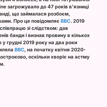
ine загрожувало до 47 років в'язниці
банді, що займалася розбоєм,
вами. Про це повідомляє
BBC
. 2019
співпрацю зі слідством: дав
нів банди і визнав провину в кількох
 у грудні 2019 року на два роки
омляла
BBC
, на початку квітня 2020-
 достроково, оскільки хворіє на астму
м.