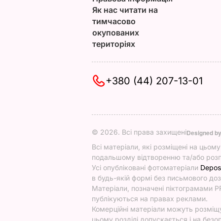
Як нас читати на
тимчасово
окупованих
територіях
+380 (44) 207-13-01
© 2026. Всі права захищені
Designed b
Всі матеріали, які розміщені на цьом
подальшому відтворенню та/або розп
Усі опубліковані фотоматеріали
Depos
в будь-якій формі без письмового доз
Матеріали, позначені піктограмами PR
публікуються на правах реклами.
Комерційні матеріали можуть розміщув
цьому розділі допускається і на безоп