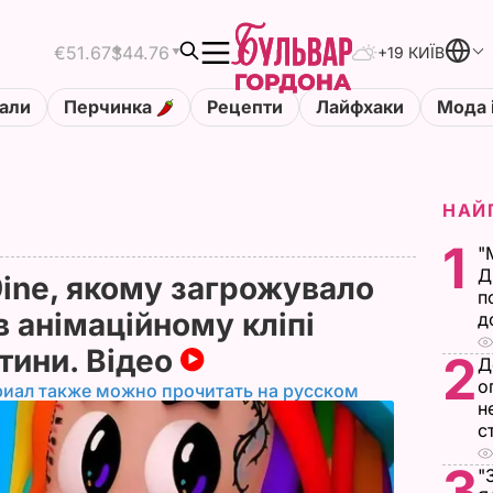
€51.67
$44.76
+19 КИЇВ
али
Перчинка
Рецепти
Лайфхаки
Мода 
НАЙ
1
"
Д
9ine, якому загрожувало
п
 в анімаційному кліпі
д
итини. Відео
2
Д
о
риал также можно прочитать на русском
н
с
3
"