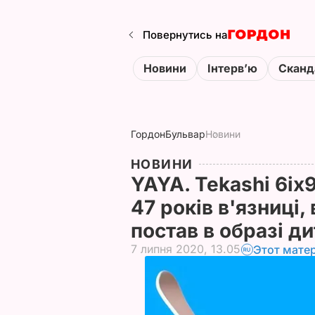
Повернутись на
Новини
Інтервʼю
Сканд
Гордон
Бульвар
Новини
НОВИНИ
YAYA. Tekashi 6ix
47 років в'язниці,
постав в образі д
7 липня 2020, 13.05
Этот мате