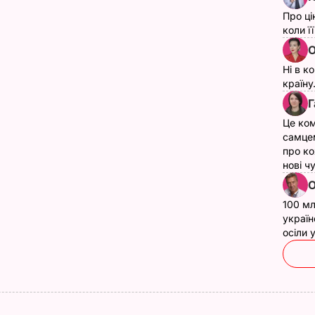
Про ці
коли ї
О
Ні в к
країну
Г
Це ком
самце
про ко
нові ч
О
100 мл
україн
осіли