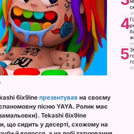
Я
с
4
Г
р
б
ж
5
З
г
г
e
ashi 6ix9ine
презентував
на своєму
 іспаномовну пісню YAYA. Ролик має
замальовки). Tekashi 6ix9ine
и, що сидить у десерті, схожому на
зуби й волосся, а на лобі татуювання