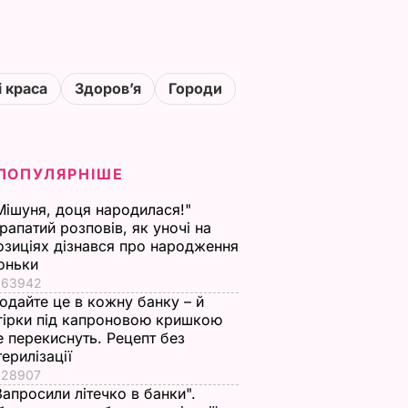
і краса
Здоровʼя
Городи
ПОПУЛЯРНІШЕ
Мішуня, доця народилася!"
рапатий розповів, як уночі на
озиціях дізнався про народження
оньки
63942
одайте це в кожну банку – й
гірки під капроновою кришкою
е перекиснуть. Рецепт без
терилізації
28907
Запросили літечко в банки".