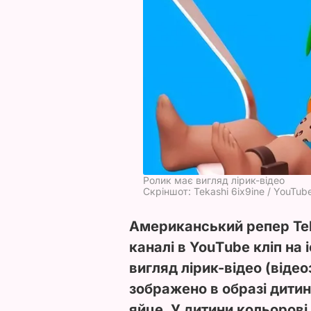
Ролик має вигляд лірик-відео
Скріншот: Tekashi 6ix9ine / YouTub
Американський репер Tek
каналі в YouТube кліп на
вигляд лірик-відео (відео
зображено в образі дитин
яйце. У дитини кольорові 