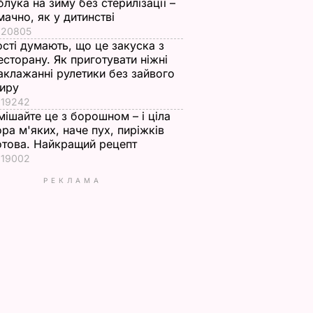
блука на зиму без стерилізації –
мачно, як у дитинстві
20805
ості думають, що це закуска з
есторану. Як приготувати ніжні
аклажанні рулетики без зайвого
иру
19242
мішайте це з борошном – і ціла
ора м'яких, наче пух, пиріжків
отова. Найкращий рецепт
19002
РЕКЛАМА