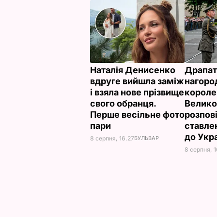
Наталія Денисенко
Драпат
вдруге вийшла заміж
нагоро
і взяла нове прізвище
короле
свого обранця.
Велико
Перше весільне фото
розпов
пари
ставле
до Укр
8 серпня, 16.27
БУЛЬВАР
8 серпня, 1