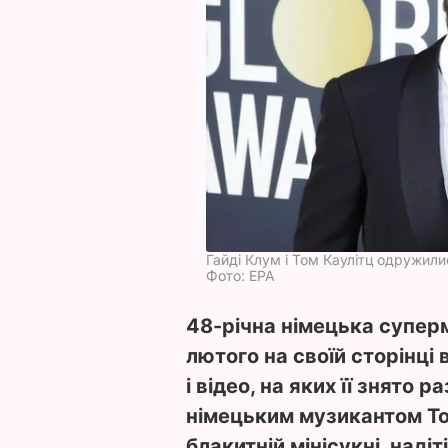
Гайді Клум і Том Каулітц одружили
Фото: EPA
48-річна німецька суперм
лютого на своїй сторінці 
і відео, на яких її знято 
німецьким музикантом То
блакитній мінісукні, надіті