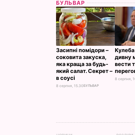
БУЛЬВАР
Засипні помідори –
Кулеба
соковита закуска,
дивну 
яка краща за будь-
вести 
який салат. Секрет –
перего
в соусі
8 серпня, 1
8 серпня, 15.30
БУЛЬВАР