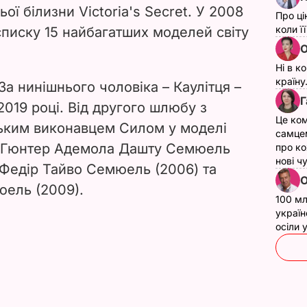
ої білизни Victoria's Secret. У 2008
Про ці
коли ї
списку 15 найбагатших моделей світу
О
Ні в к
країну
За нинішнього чоловіка – Каулітця –
Г
019 році. Від другого шлюбу з
Це ком
ьким виконавцем Силом у моделі
самце
рі Гюнтер Адемола Дашту Семюель
про ко
нові ч
 Федір Тайво Семюель (2006) та
О
ель (2009).
100 мл
україн
осіли