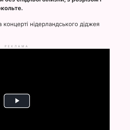
екольте.
а концерті нідерландського діджея
РЕКЛАМА
P
l