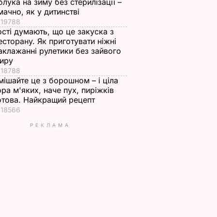
блука на зиму без стерилізації –
мачно, як у дитинстві
19788
ості думають, що це закуска з
есторану. Як приготувати ніжні
аклажанні рулетики без зайвого
иру
18788
мішайте це з борошном – і ціла
ора м'яких, наче пух, пиріжків
отова. Найкращий рецепт
18566
РЕКЛАМА