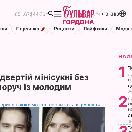
€51.67
$44.76
+18 КИЇВ
али
Перчинка
Рецепти
Лайфхаки
Мода і
НАЙ
1
"
Д
двертій мінісукні без
п
поруч із молодим
д
2
Д
о
териал также можно прочитать на русском
н
с
3
"