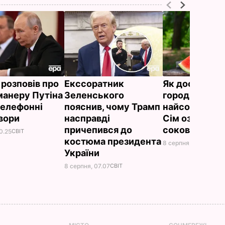
 розповів про
Екссоратник
Як досвідчен
манеру Путіна
Зеленського
городники о
телефонні
пояснив, чому Трамп
найсолодший 
вори
насправді
Сім ознак сти
причепився до
соковитої яг
0.25
СВІТ
костюма президента
8 серпня, 00.05
БУЛЬ
України
8 серпня, 07.07
СВІТ