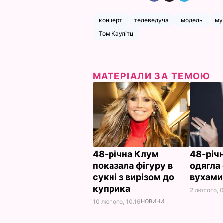
концерт
телеведуча
модель
му
Том Каулітц
МАТЕРІАЛИ ЗА ТЕМОЮ
48-річна Клум
48-річ
показала фігуру в
одягла
сукні з вирізом до
вухами
куприка
2 лютого, 
10 лютого, 10.16
НОВИНИ