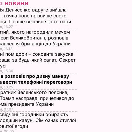
ЖІ НОВИНИ
ія Денисенко вдруге вийшла
 і взяла нове прізвище свого
ця. Перше весільне фото пари
я, 16.27
тий, якого нагородили мечем
еви Великобританії, розповів
тавлення британців до України
я, 16.13
ні помідори – соковита закуска,
раща за будь-який салат. Секрет
оусі
я, 15.30
а розповів про дивну манеру
а вести телефонні переговори
я, 10.25
ратник Зеленського пояснив,
Трамп насправді причепився до
ма президента України
я, 07.07
свідчені городники обирають
лодший кавун. Сім ознак стиглої
овитої ягоди
я, 00.05