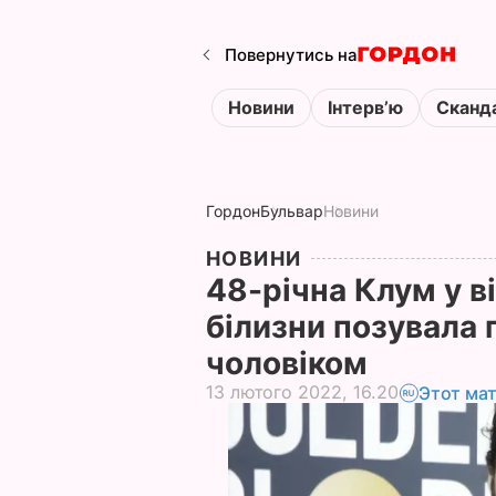
Повернутись на
Новини
Інтервʼю
Сканд
Гордон
Бульвар
Новини
НОВИНИ
48-річна Клум у ві
білизни позувала 
чоловіком
13 лютого 2022, 16.20
Этот ма