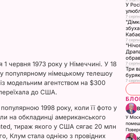
У Рос
улюбл
7 серпн
"Дімк
збуха
Каба
7 серпн
"Нічо
Драпа
обрав
 1 червня 1973 року у Німеччині. У 18
7 серпн
Три в
 у популярному німецькому телешоу
буряк
7 серпн
 із модельним агентством на $300
 переїхала до США.
БЛО
 популярною 1998 року, коли її фото у
ли на обкладинці американського
У Мос
помеш
rated, тираж якого у США сягає 20 млн
Поверн
го, Клум стала однією з провідних
Ю