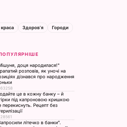
 краса
Здоровʼя
Городи
ПОПУЛЯРНІШЕ
Мішуня, доця народилася!"
рапатий розповів, як уночі на
озиціях дізнався про народження
оньки
63258
одайте це в кожну банку – й
гірки під капроновою кришкою
е перекиснуть. Рецепт без
терилізації
28561
Запросили літечко в банки".