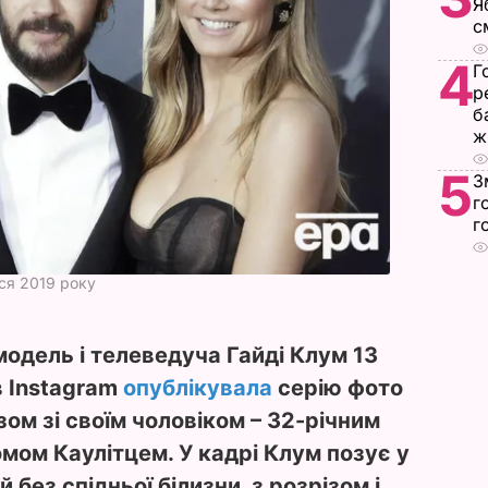
Я
с
4
Г
р
б
ж
5
З
г
г
ся 2019 року
одель і телеведуча Гайді Клум 13
в Instagram
опублікувала
серію фото
разом зі своїм чоловіком – 32-річним
мом Каулітцем. У кадрі Клум позує у
й без спідньої білизни, з розрізом і