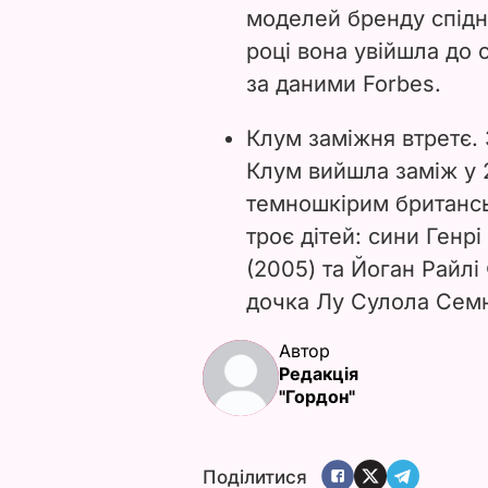
моделей бренду спіднь
році вона увійшла до 
за даними Forbes.
Клум заміжня втретє. 
Клум вийшла заміж у 2
темношкірим британс
троє дітей: сини Ген
(2005) та Йоган Райлі
дочка Лу Сулола Семю
Автор
Редакція
"Гордон"
Поділитися