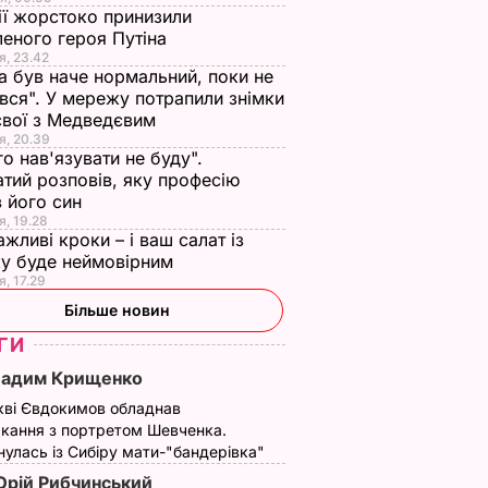
ії жорстоко принизили
еного героя Путіна
я, 23.42
а був наче нормальний, поки не
вся". У мережу потрапили знімки
євої з Медведєвим
я, 20.39
го нав'язувати не буду".
тий розповів, яку професію
 його син
я, 19.28
ажливі кроки – і ваш салат із
у буде неймовірним
я, 17.29
Більше новин
ГИ
Вадим Крищенко
кві Євдокимов обладнав
кання з портретом Шевченка.
улась із Сибіру мати-"бандерівка"
рій Рибчинський