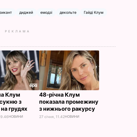
зикант
диджей
емодзі
декольте
Гайді Клум
РЕКЛАМА
на Клум
48-річна Клум
 сукню з
показала промежину
 на грудях
з нижнього ракурсу
09.46
НОВИНИ
27 січня, 11.42
НОВИНИ