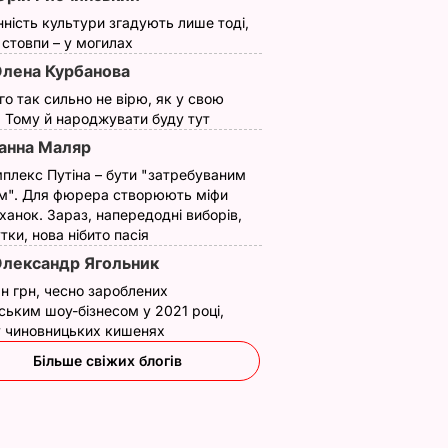
нність культури згадують лише тоді,
ї стовпи – у могилах
лена Курбанова
ого так сильно не вірю, як у свою
. Тому й народжувати буду тут
анна Маляр
плекс Путіна – бути "затребуваним
м". Для фюрера створюють міфи
ханок. Зараз, напередодні виборів,
утки, нова нібито пасія
лександр Ягольник
н грн, чесно зароблених
ським шоу-бізнесом у 2021 році,
 у чиновницьких кишенях
Більше свіжих блогів