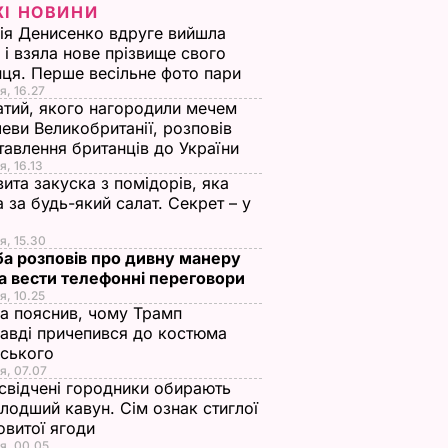
ЖІ НОВИНИ
ія Денисенко вдруге вийшла
 і взяла нове прізвище свого
ця. Перше весільне фото пари
я, 16.27
тий, якого нагородили мечем
еви Великобританії, розповів
тавлення британців до України
я, 16.13
ита закуска з помідорів, яка
 за будь-який салат. Секрет – у
я, 15.30
а розповів про дивну манеру
а вести телефонні переговори
я, 10.25
а пояснив, чому Трамп
авді причепився до костюма
нського
я, 07.07
свідчені городники обирають
лодший кавун. Сім ознак стиглої
овитої ягоди
я, 00.05