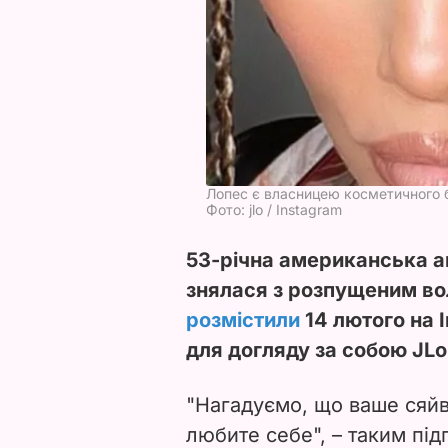
Лопес є власницею косметичного 
Фото: jlo / Instagram
53-річна американська а
знялася з розпущеним во
розмістили
14 лютого на 
для догляду за собою JLо
"Нагадуємо, що ваше сяй
любите себе", – таким пі