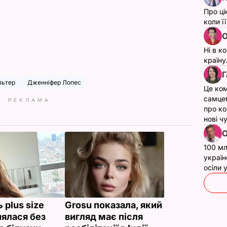
Про ці
коли ї
О
Ні в к
країну
Г
льтер
Дженніфер Лопес
Це ком
самце
РЕКЛАМА
про ко
нові ч
О
100 мл
україн
осіли
 plus size
Grosu показала, який
нялася без
вигляд має після