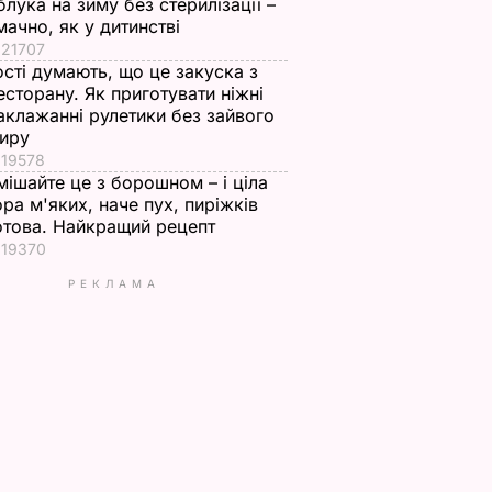
блука на зиму без стерилізації –
мачно, як у дитинстві
21707
ості думають, що це закуска з
есторану. Як приготувати ніжні
аклажанні рулетики без зайвого
иру
19578
мішайте це з борошном – і ціла
ора м'яких, наче пух, пиріжків
отова. Найкращий рецепт
19370
РЕКЛАМА