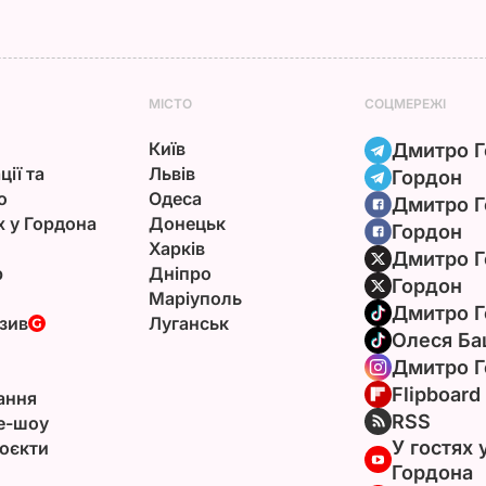
МІСТО
СОЦМЕРЕЖІ
Київ
Дмитро Г
ції та
Львів
Гордон
ю
Одеса
Дмитро Г
х у Гордона
Донецьк
Гордон
Харків
Дмитро Г
р
Дніпро
Гордон
Маріуполь
Дмитро Г
зив
Луганськ
Олеся Ба
Дмитро Г
Flipboard
ання
RSS
e-шоу
У гостях 
оєкти
Гордона