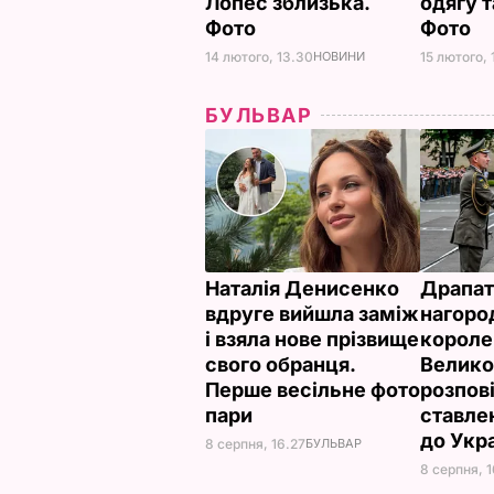
Лопес зблизька.
одягу т
Фото
Фото
14 лютого, 13.30
НОВИНИ
15 лютого, 
БУЛЬВАР
Наталія Денисенко
Драпат
вдруге вийшла заміж
нагоро
і взяла нове прізвище
короле
свого обранця.
Велико
Перше весільне фото
розпов
пари
ставле
до Укр
8 серпня, 16.27
БУЛЬВАР
8 серпня, 1