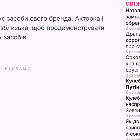
СВІ
i
Натал
заміж
є засоби свого бренда. Акторка і
d
обран
зблизька, щоб продемонструвати
8 серпн
e
Драпа
 засобів.
корол
про с
o
8 серпн
Соков
краща
РЕКЛАМА
соусі
8 серпн
Кулеб
Путін
8 серпн
Кулеб
наспр
Зеле
8 серпн
Як до
найсо
й сок
8 серпн