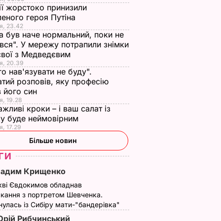
ії жорстоко принизили
еного героя Путіна
я, 23.42
а був наче нормальний, поки не
вся". У мережу потрапили знімки
євої з Медведєвим
я, 20.39
го нав'язувати не буду".
тий розповів, яку професію
 його син
я, 19.28
ажливі кроки – і ваш салат із
у буде неймовірним
я, 17.29
Більше новин
ГИ
Вадим Крищенко
кві Євдокимов обладнав
кання з портретом Шевченка.
улась із Сибіру мати-"бандерівка"
рій Рибчинський