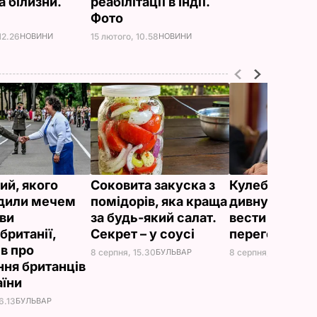
а білизни.
реабілітації в Індії.
Фото
12.26
НОВИНИ
15 лютого, 10.58
НОВИНИ
ий, якого
Соковита закуска з
Кулеба розпо
дили мечем
помідорів, яка краща
дивну манеру
ви
за будь-який салат.
вести телефо
британії,
Секрет – у соусі
переговори
ів про
8 серпня, 15.30
БУЛЬВАР
8 серпня, 10.25
СВІТ
ння британців
аїни
6.13
БУЛЬВАР