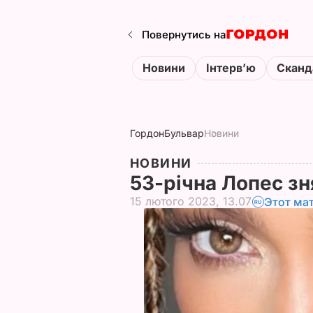
Повернутись на
Новини
Інтервʼю
Сканд
Гордон
Бульвар
Новини
НОВИНИ
53-річна Лопес з
15 лютого 2023, 13.07
Этот ма