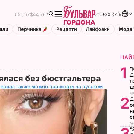
€51.67
$44.76
+20 КИЇВ
али
Перчинка
Рецепти
Лайфхаки
Мода 
НАЙ
1
"
Д
нялася без бюстгальтера
п
териал также можно прочитать на русском
д
2
Д
о
н
с
3
"