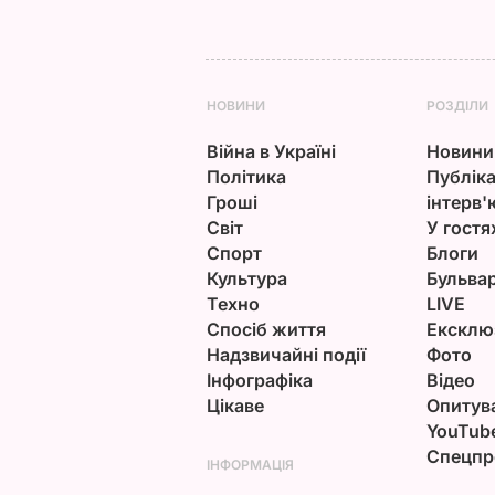
НОВИНИ
РОЗДІЛИ
Війна в Україні
Новини
Політика
Публіка
Гроші
інтерв'
Світ
У гостя
Спорт
Блоги
Культура
Бульва
Техно
LIVE
Спосіб життя
Ексклю
Надзвичайні події
Фото
Інфографіка
Відео
Цікаве
Опитув
YouTub
Спецпр
ІНФОРМАЦІЯ