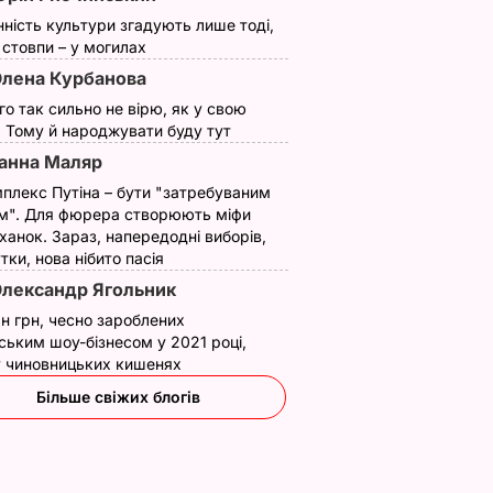
нність культури згадують лише тоді,
ї стовпи – у могилах
лена Курбанова
ого так сильно не вірю, як у свою
. Тому й народжувати буду тут
анна Маляр
плекс Путіна – бути "затребуваним
м". Для фюрера створюють міфи
ханок. Зараз, напередодні виборів,
утки, нова нібито пасія
лександр Ягольник
н грн, чесно зароблених
ським шоу-бізнесом у 2021 році,
 у чиновницьких кишенях
Більше свіжих блогів