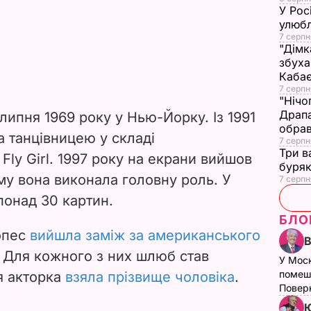
У Рос
улюбл
7 серпн
"Дімк
збуха
Каба
7 серпн
"Нічо
Драпа
ипня 1969 року у Нью-Йорку. Із 1991
обрав
а танцівницею у складі
7 серпн
Три в
Fly Girl. 1997 року на екрани вийшов
буряк
му вона виконала головну роль. У
7 серпн
понад 30 картин.
БЛО
опес
вийшла заміж за американського
. Для кожного з них шлюб став
У Мос
помеш
я акторка
взяла прізвище чоловіка
.
Поверн
Ю