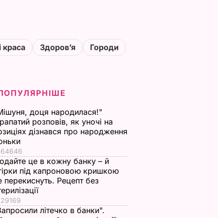
і краса
Здоровʼя
Городи
ПОПУЛЯРНІШЕ
Мішуня, доця народилася!"
рапатий розповів, як уночі на
озиціях дізнався про народження
оньки
64646
одайте це в кожну банку – й
гірки під капроновою кришкою
е перекиснуть. Рецепт без
терилізації
29169
Запросили літечко в банки".