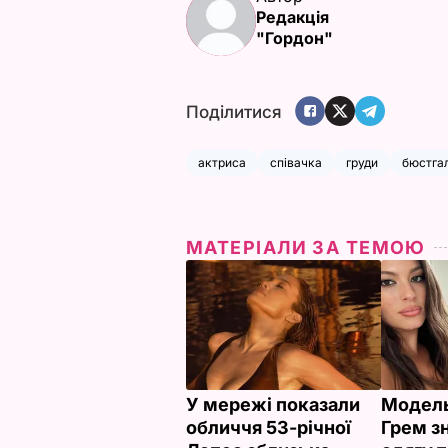
Редакція
"Гордон"
Поділитися
актриса
співачка
груди
бюстга
МАТЕРІАЛИ ЗА ТЕМОЮ
У мережі показали
Модель
обличчя 53-річної
Грем з