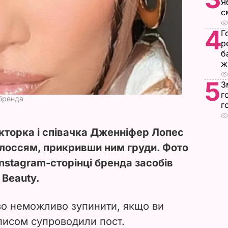
Я
с
4
Г
р
б
ж
5
З
г
бренда
г
кторка і співачка Дженніфер Лопес
лоссям, прикривши ним груди. Фото
Instagram-сторінці бренда засобів
 Beauty.
во неможливо зупинити, якщо ви
дписом супроводили пост.