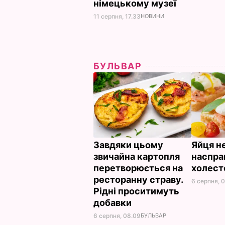
німецькому музеї
11 серпня, 17.33
НОВИНИ
БУЛЬВАР
Завдяки цьому
Яйця не
звичайна картопля
наспра
перетворюється на
холес
ресторанну страву.
6 серпня, 
Рідні проситимуть
добавки
6 серпня, 08.09
БУЛЬВАР