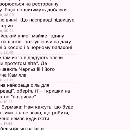
ворюється на ресторанну
у. Рідні проситимуть добавки
я, 08.09
не винні. Що насправді підвищує
стерин
я, 00.24
ійський упир" майже годину
 пацієнтів, розгулюючи на даху
ні з косою і в чорному балахоні
я, 23.40
 там його відвідують члени
и протягом літа". Де
чивають Чарльз III і його
ина Камілла
я, 20.33
на найкраща сіль для
рвації, оберіть її – і кришки на
х не "позриває"
я, 19.25
 Бурмака: Нам кажуть, що буде
 зима, і я не знаю, що робити,
мене немає куди їхати
я, 17.43
бельгійські вафлі із