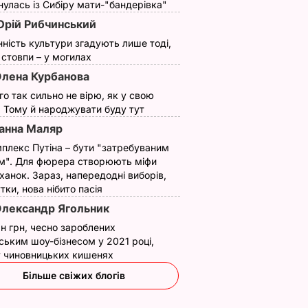
улась із Сибіру мати-"бандерівка"
рій Рибчинський
нність культури згадують лише тоді,
ї стовпи – у могилах
лена Курбанова
ого так сильно не вірю, як у свою
. Тому й народжувати буду тут
анна Маляр
плекс Путіна – бути "затребуваним
м". Для фюрера створюють міфи
ханок. Зараз, напередодні виборів,
утки, нова нібито пасія
лександр Ягольник
н грн, чесно зароблених
ським шоу-бізнесом у 2021 році,
 у чиновницьких кишенях
Більше свіжих блогів