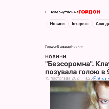
Повернутись на
Новини
Інтервʼю
Сканд
Гордон
Бульвар
Новини
НОВИНИ
"Безсоромна". Кла
позувала голою в 
15 листопада 2021, 14.26
Этот 