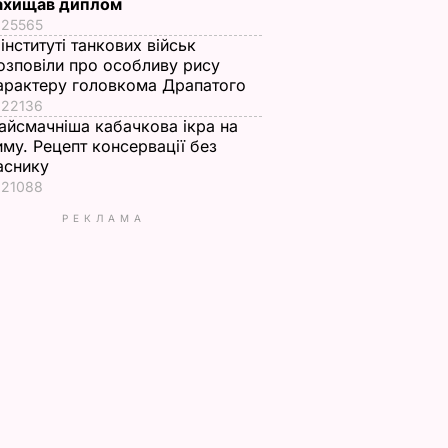
ахищав диплом
25565
 інституті танкових військ
озповіли про особливу рису
арактеру головкома Драпатого
22136
айсмачніша кабачкова ікра на
иму. Рецепт консервації без
аснику
21088
РЕКЛАМА