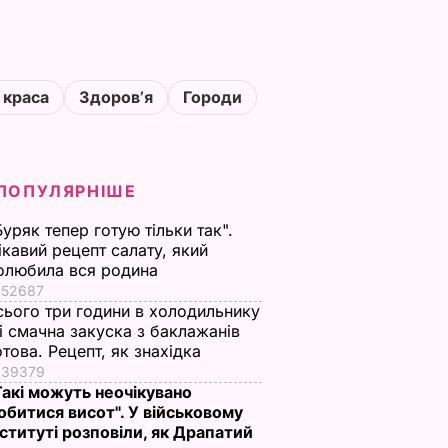
 краса
Здоровʼя
Городи
ПОПУЛЯРНІШЕ
Буряк тепер готую тільки так".
ікавий рецепт салату, який
олюбила вся родина
52687
сього три години в холодильнику
 і смачна закуска з баклажанів
отова. Рецепт, як знахідка
39379
Такі можуть неочікувано
обитися висот". У військовому
нституті розповіли, як Драпатий