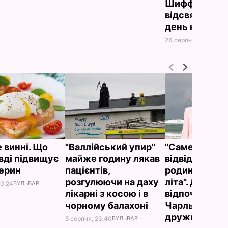
Шиффер
відсвяткувал
день народж
26 серпня, 08.20
НОВ
 винні. Що
"Валлійський упир"
"Саме там йо
вді підвищує
майже годину лякав
відвідують ч
терин
пацієнтів,
родини прот
розгулюючи на даху
літа". Де
00.24
БУЛЬВАР
лікарні з косою і в
відпочивают
чорному балахоні
Чарльз III і йо
дружина Кам
5 серпня, 23.40
БУЛЬВАР