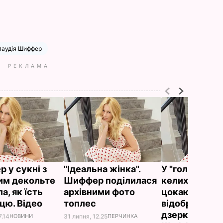
лаудія Шиффер
РЕКЛАМА
 у сукні з
"Ідеальна жінка".
У "голому" ко
им декольте
Шиффер поділилася
келихом у ру
а, як їсть
архівними фото
цокаючись зі
цю. Відео
топлес
відображенн
дзеркалі. Кла
7.14
НОВИНИ
31 липня, 12.25
ПЕРЧИНКА