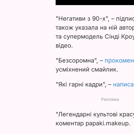
"Негативи з 90-х", – підп
також указала на ній авто
та супермодель Сінді Кроу
відео.
"Безсоромна", –
прокомен
усміхнений смайлик.
"Які гарні кадри", –
написа
"Легендарні культові красу
коментар papaki.makeup.