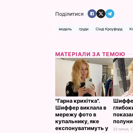
Поділитися
модель
груди
Сінді Кроуфорд
К
МАТЕРІАЛИ ЗА ТЕМОЮ
"Гарна крихітка".
Шиффер
Шиффер виклала в
глибок
мережу фото в
показал
купальнику, яке
полуни
експонуватимуть у
22 липня, 1