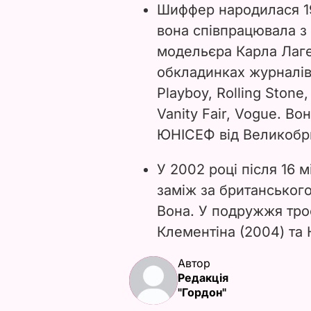
Шиффер народилася 19
вона співпрацювала з
модельєра Карла Лаг
обкладинках журналів 
Playboy, Rolling Stone,
Vanity Fair, Vogue. В
ЮНІСЕФ від Великобри
У 2002 році після 16 
заміж за британськог
Вона. У подружжя троє
Клементіна (2004) та К
Автор
Редакція
"Гордон"