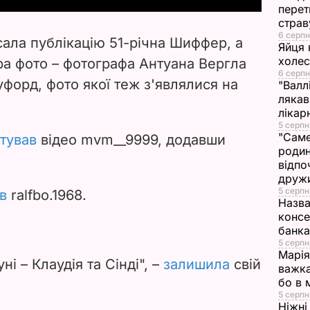
перет
V
страв
6 серпн
исала публікацію 51-річна Шиффер, а
Яйця 
i
холе
ра фото – фотографа Антуана Вергла
6 серпн
форд, фото якої теж з'являлися на
d
"Валл
лякав
лікар
e
5 серпн
"Саме
тував
відео mvm__9999, додавши
o
родин
відпо
друж
5 серпн
в
ralfbo.1968.
Назва
консе
банка
5 серпн
Марія
ні – Клаудія та Сінді", –
залишила
свій
важка
бо в 
5 серпн
Ніжні 