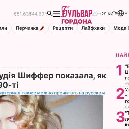
€51.63
$44.69
+29 КИЇВ
али
Перчинка
Рецепти
Лайфхаки
Мода і
НАЙ
1
"
Ц
удія Шиффер показала, як
п
90-ті
2
У
материал также можно прочитать на русском
–
г
3
"
д
і