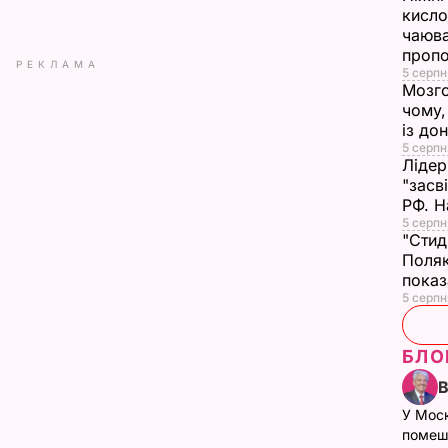
кисло
чаюва
проп
РЕКЛАМА
5 серпн
Мозго
чому,
із до
5 серпн
Лідер
"засв
РФ. Н
5 серпн
"Стид
Поляк
показ
5 серпня
БЛО
У Мос
помеш