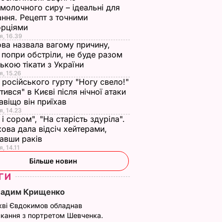
молочного сиру – ідеальні для
ння. Рецепт з точними
орціями
я, 16.39
ва назвала вагому причину,
 попри обстріли, не буде разом
нькою тікати з України
я, 15.26
 російського гурту "Ногу свело!"
ітився" в Києві після нічної атаки
авіщо він приїхав
я, 14.23
 і сором", "На старість здуріла".
ова дала відсіч хейтерами,
авши раків
, 14.11
Більше новин
ГИ
Вадим Крищенко
кві Євдокимов обладнав
кання з портретом Шевченка.