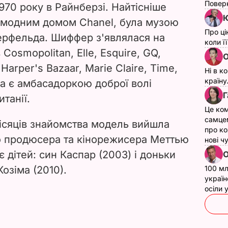
Поверн
70 року в Райнберзі. Найтісніше
Ю
 модним домом Chanel, була музою
Про ці
ерфельда. Шиффер з'являлася на
коли ї
Cosmopolitan, Elle, Esquire, GQ,
О
 Harper's Bazaar, Marie Claire, Time,
Ні в к
країну
она є амбасадоркою доброї волі
Г
танії.
Це ком
самце
місяців знайомства модель вийшла
про ко
о продюсера та кінорежисера Меттью
нові ч
 дітей: син Каспар (2003) і доньки
О
озіма (2010).
100 мл
україн
осіли