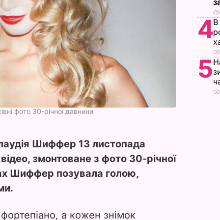
з
4
В
р
х
5
Н
з
ч
вні фото 30-річної давнини
лаудія Шиффер 13 листопада
 відео, змонтоване з фото 30-річної
ах Шиффер позувала голою,
ми.
 фортепіано, а кожен знімок