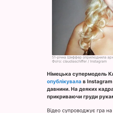
51-річна Шиффер оприлюднила архі
Фото: claudiaschiffer / Instagram
Німецька супермодель К
опублікувала
в Instagram
давнини. На деяких кадр
прикриваючи груди рука
Відео супроводжує гра на