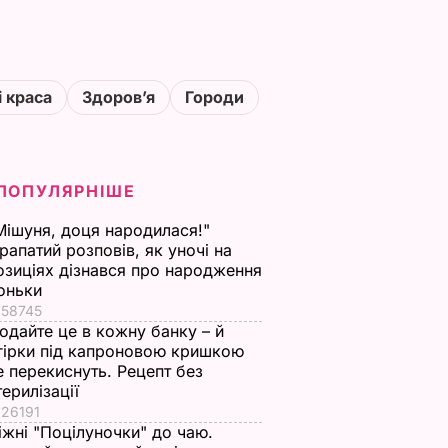
і краса
Здоровʼя
Городи
ПОПУЛЯРНІШЕ
Мішуня, доця народилася!"
рапатий розповів, як уночі на
озиціях дізнався про народження
оньки
58745
одайте це в кожну банку – й
гірки під капроновою кришкою
е перекиснуть. Рецепт без
терилізації
26191
іжні "Поцілуночки" до чаю.