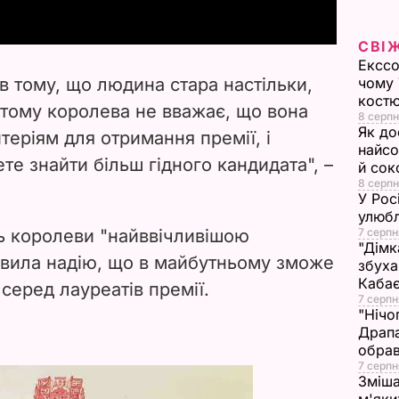
y
СВІ
V
Екссо
 в тому, що людина стара настільки,
чому 
i
костю
і тому королева не вважає, що вона
8 серпн
Як до
теріям для отримання премії, і
d
найсо
те знайти більш гідного кандидата", –
й сок
e
8 серпн
У Рос
улюбл
o
дь королеви "найввічливішою
7 серпн
"Дімк
ловила надію, що в майбутньому зможе
збуха
Каба
 серед лауреатів премії.
7 серпн
"Нічо
Драпа
обрав
7 серпн
Зміша