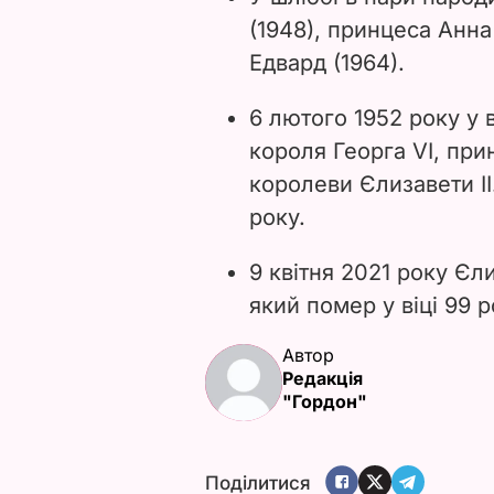
(1948), принцеса Анна
Едвард (1964).
6 лютого 1952 року у в
короля Георга VI, при
королеви Єлизавети II
року.
9 квітня 2021 року Єли
який помер у віці 99 р
Автор
Редакція
"Гордон"
Поділитися