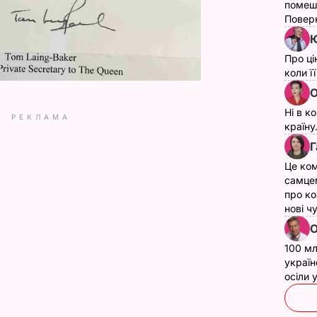
помеш
Поверн
Ю
Про ці
коли ї
О
Ні в к
РЕКЛАМА
країну
Г
Це ком
самце
про ко
нові ч
О
100 мл
україн
осіли