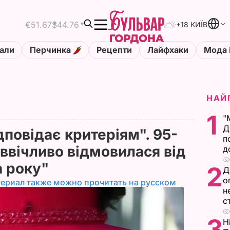
€51.67
$44.76
+18 КИЇВ
али
Перчинка
Рецепти
Лайфхаки
Мода 
НАЙ
1
"
Д
дповідає критеріям". 95-
п
 ввічливо відмовилася від
д
а року"
2
Д
о
териал также можно прочитать на русском
н
с
3
Н