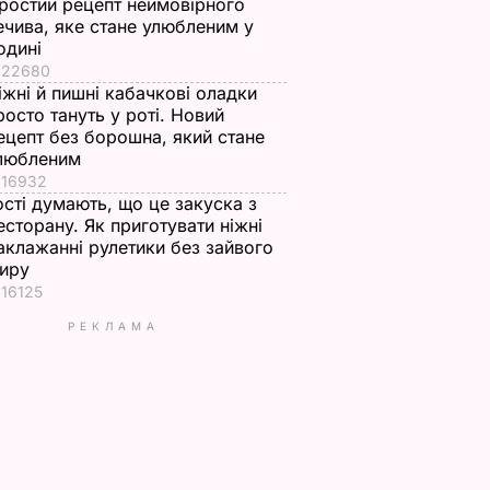
ростий рецепт неймовірного
ечива, яке стане улюбленим у
одині
22680
іжні й пишні кабачкові оладки
росто тануть у роті. Новий
ецепт без борошна, який стане
любленим
16932
ості думають, що це закуска з
есторану. Як приготувати ніжні
аклажанні рулетики без зайвого
иру
16125
РЕКЛАМА