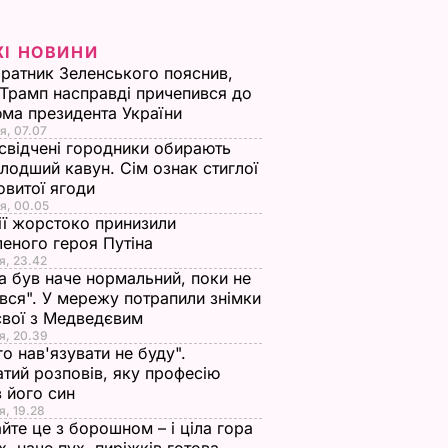
ЖІ НОВИНИ
ратник Зеленського пояснив,
Трамп насправді причепився до
ма президента України
я, 07.07
свідчені городники обирають
лодший кавун. Сім ознак стиглої
овитої ягоди
я, 00.05
ії жорстоко принизили
еного героя Путіна
я, 23.42
а був наче нормальний, поки не
вся". У мережу потрапили знімки
євої з Медведєвим
я, 20.39
го нав'язувати не буду".
тий розповів, яку професію
 його син
я, 19.28
йте це з борошном – і ціла гора