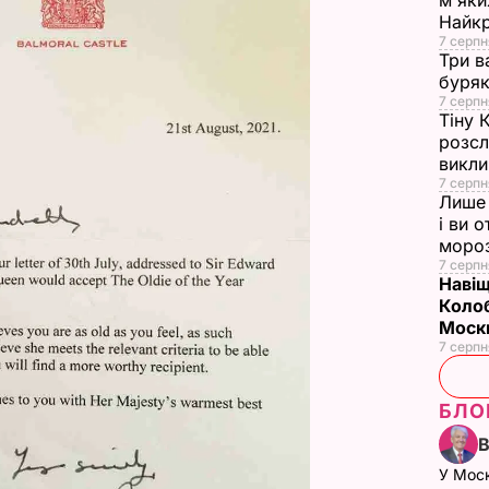
м'яки
Найк
7 серпн
Три в
буряк
7 серпн
Тіну 
розсл
викли
7 серпн
Лише 
і ви 
моро
7 серпн
Навіщ
Колоб
Москв
7 серпн
БЛО
У Мос