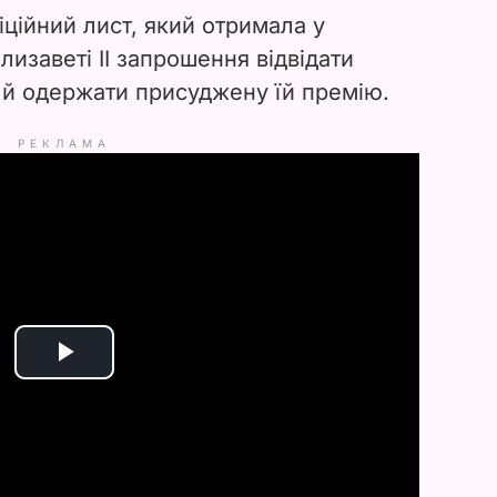
ційний лист, який отримала у
лизаветі II запрошення відвідати
й одержати присуджену їй премію.
РЕКЛАМА
P
l
a