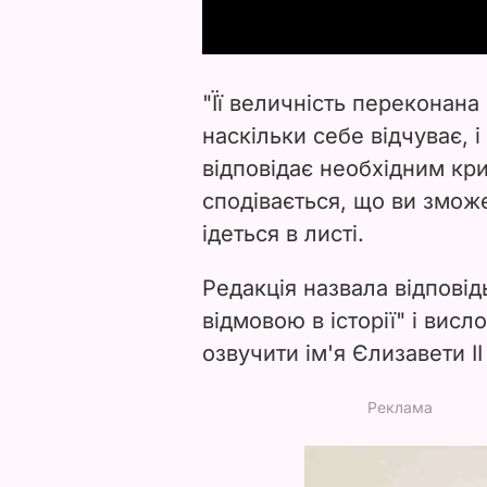
"Її величність переконана
наскільки себе відчуває, 
відповідає необхідним кри
сподівається, що ви зможе
ідеться в листі.
Редакція назвала відпові
відмовою в історії" і вис
озвучити ім'я Єлизавети II