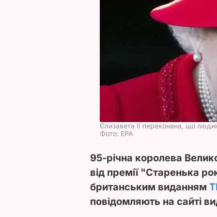
Єлизавета II переконана, що людин
Фото: ЕРА
95-річна королева Велико
від премії "Старенька року
британським виданням
T
повідомляють на сайті ви