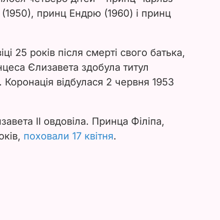
 (1950), принц Ендрю (1960) і принц
іці 25 років після смерті свого батька,
нцеса Єлизавета здобула титул
. Коронація відбулася 2 червня 1953
завета II овдовіла. Принца Філіпа,
оків,
поховали 17 квітня
.