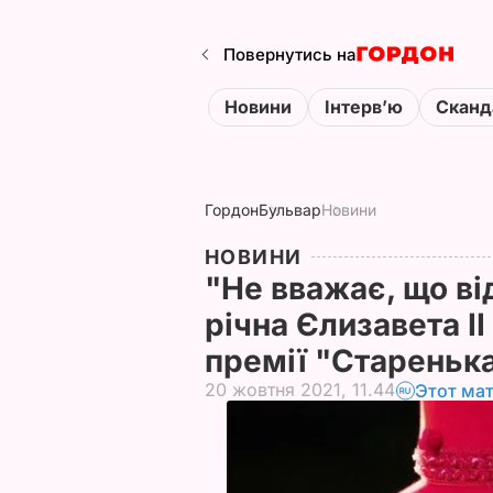
Повернутись на
Новини
Інтервʼю
Сканд
Гордон
Бульвар
Новини
НОВИНИ
"Не вважає, що ві
річна Єлизавета II
премії "Стареньк
20 жовтня 2021, 11.44
Этот ма