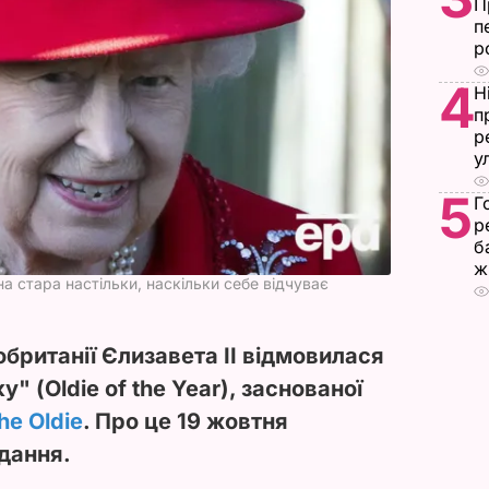
П
п
р
4
Н
п
р
у
5
Г
р
б
ж
а стара настільки, наскільки себе відчуває
британії Єлизавета II відмовилася
" (Oldie of the Year), заснованої
he Oldie
. Про це 19 жовтня
дання.