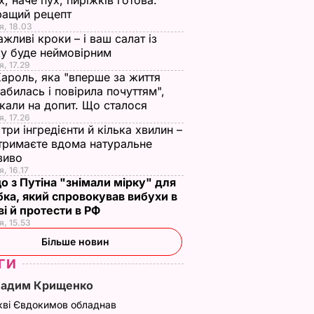
х, наче пух, пиріжків готова.
ращий рецепт
я, 18.03
ажливі кроки – і ваш салат із
у буде неймовірним
я, 17.29
Кароль, яка "вперше за життя
абилась і повірила почуттям",
кали на допит. Що сталося
я, 17.26
три інгредієнти й кілька хвилин –
отримаєте вдома натуральне
зиво
я, 16.17
о з Путіна "знімали мірку" для
ка, який спровокував вибухи в
і й протести в РФ
я, 15.53
Більше новин
ГИ
Вадим Крищенко
кві Євдокимов обладнав