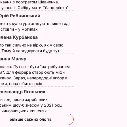
кання з портретом Шевченка.
улась із Сибіру мати-"бандерівка"
рій Рибчинський
нність культури згадують лише тоді,
ї стовпи – у могилах
лена Курбанова
ого так сильно не вірю, як у свою
. Тому й народжувати буду тут
анна Маляр
плекс Путіна – бути "затребуваним
м". Для фюрера створюють міфи
ханок. Зараз, напередодні виборів,
утки, нова нібито пасія
лександр Ягольник
н грн, чесно зароблених
ським шоу-бізнесом у 2021 році,
 у чиновницьких кишенях
Більше свіжих блогів