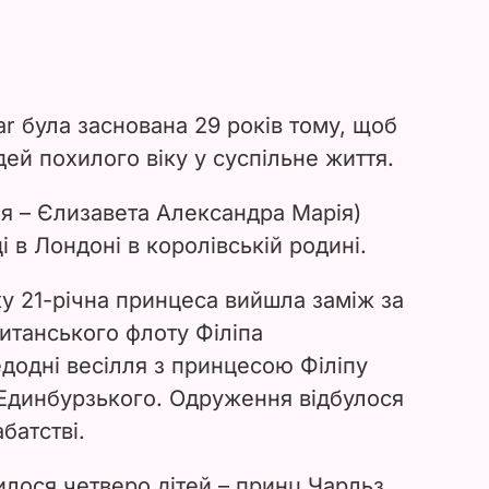
ear була заснована 29 років тому, щоб
ей похилого віку у суспільне життя.
м'я – Єлизавета Александра Марія)
і в Лондоні в королівській родині.
у 21-річна принцеса вийшла заміж за
итанського флоту Філіпа
додні весілля з принцесою Філіпу
 Единбурзького. Одруження відбулося
батстві.
илося четверо дітей – принц Чарльз