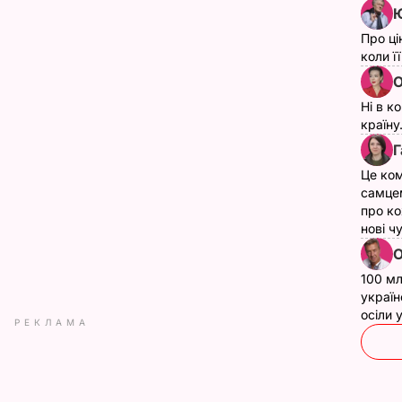
Ю
Про ці
коли ї
О
Ні в к
країну
Г
Це ком
самце
про ко
нові ч
О
100 мл
україн
осіли
РЕКЛАМА