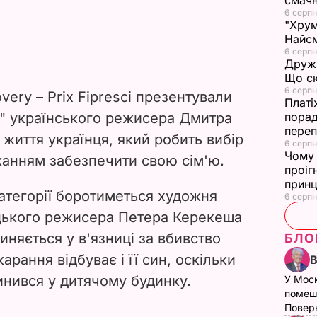
смач
6 серпн
"Хрум
Найсм
6 серпн
Дружи
Що ск
6 серпн
overy
–
Prix Fipresci презентували
Платі
" українського режисера Дмитра
порад
переп
життя українця, який робить вибір
6 серпн
Чому 
жанням забезпечити свою сім'ю.
проіг
принц
категорії боротиметься художня
6 серпн
ацького режисера Петера Керекеша
иняється у в'язниці за вбивство
БЛО
арання відбуває і її син, оскільки
инився у дитячому будинку.
У Мос
помеш
Поверн