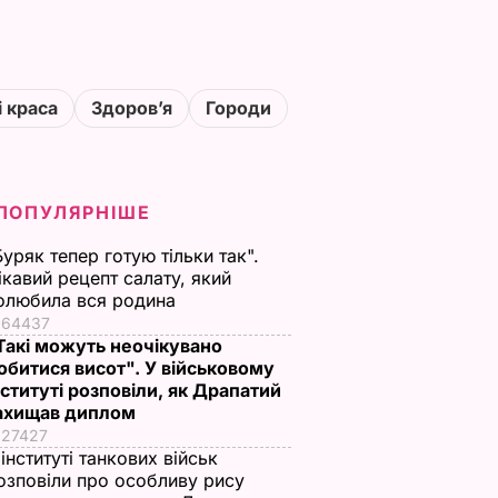
і краса
Здоровʼя
Городи
ПОПУЛЯРНІШЕ
Буряк тепер готую тільки так".
ікавий рецепт салату, який
олюбила вся родина
64437
Такі можуть неочікувано
обитися висот". У військовому
нституті розповіли, як Драпатий
ахищав диплом
27427
 інституті танкових військ
озповіли про особливу рису