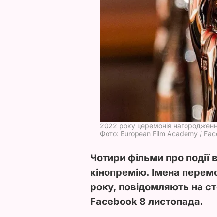
2022 року церемонія нагородження 
Фото: European Film Academy / Fa
Чотири фільми про події 
кінопремію. Імена перем
року, повідомляють на ст
Facebook 8 листопада.