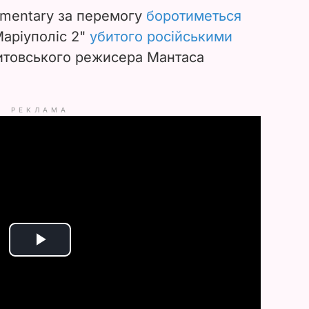
umentary за перемогу
боротиметься
аріуполіс 2"
убитого російськими
товського режисера Мантаса
РЕКЛАМА
P
l