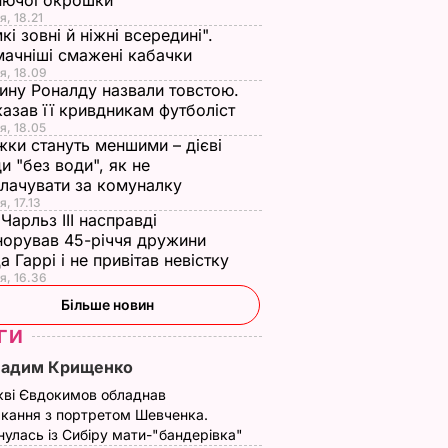
нючої окрошки
я, 18.21
кі зовні й ніжні всередині".
ачніші смажені кабачки
я, 18.09
ну Роналду назвали товстою.
азав її кривдникам футболіст
я, 18.05
жки стануть меншими – дієві
и "без води", як не
лачувати за комуналку
я, 17.13
Чарльз III насправді
норував 45-річчя дружини
а Гаррі і не привітав невістку
я, 16.36
Більше новин
ГИ
Вадим Крищенко
кві Євдокимов обладнав
кання з портретом Шевченка.
улась із Сибіру мати-"бандерівка"