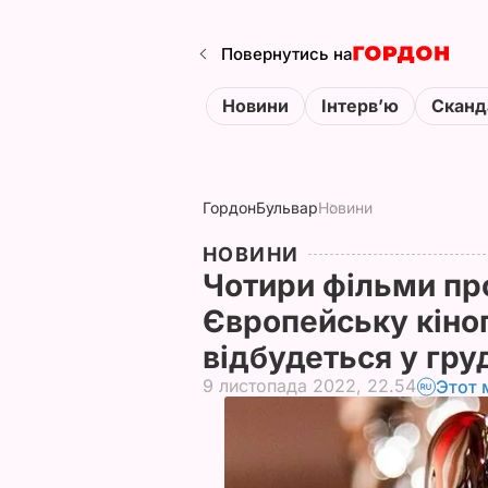
Повернутись на
Новини
Інтервʼю
Сканд
Гордон
Бульвар
Новини
НОВИНИ
Чотири фільми пр
Європейську кіно
відбудеться у гру
9 листопада 2022, 22.54
Этот 