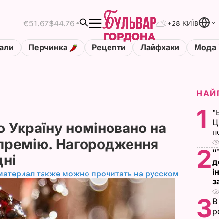
€51.67
$44.76
+28 КИЇВ
али
Перчинка
Рецепти
Лайфхаки
Мода 
НАЙ
1
"
Ц
о Україну номіновано на
п
премію. Нагородження
2
"
дні
д
і
материал также можно прочитать на русском
з
3
В
р