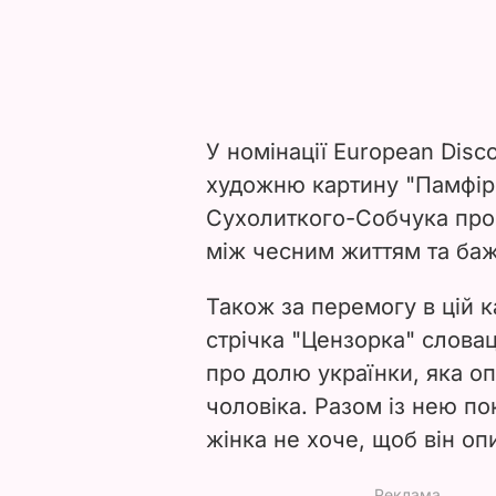
У номінації
European Disc
художню картину
"Памфір
Сухолиткого-Собчука про 
між чесним життям та ба
Також за перемогу в цій 
стрічка "Цензорка" слов
про долю українки, яка оп
чоловіка. Разом із нею пок
жінка не хоче, щоб він оп