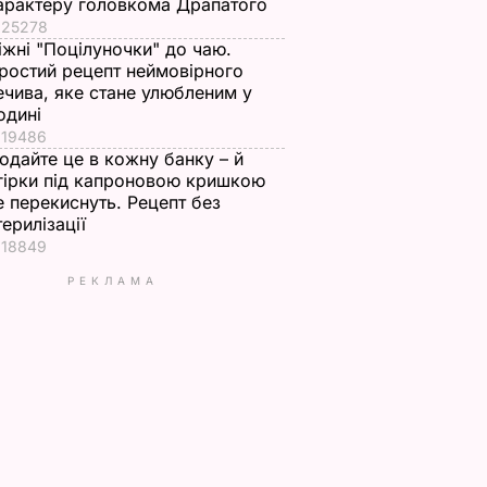
арактеру головкома Драпатого
25278
іжні "Поцілуночки" до чаю.
ростий рецепт неймовірного
ечива, яке стане улюбленим у
одині
19486
одайте це в кожну банку – й
гірки під капроновою кришкою
е перекиснуть. Рецепт без
терилізації
18849
РЕКЛАМА