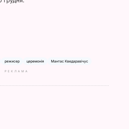
0 грудня.
режисер
церемонія
Мантас Кведаравічус
РЕКЛАМА