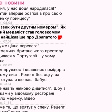
ЖІ НОВИНИ
ня, у нас доця народилася!"
тий вперше розповів про свою
ньку принцесу"
я, 08.08
 звик бути другим номером". Як
ий медаліст став головкомом
 найцікавіше про Драпатого
я, 07.07
уже цінна перевага".
оємиця британського престолу
илася у Португалії – у чому
ина
я, 00.02
т пружності квашених помідорів
ьому листі. Рецепт без оцту, за
готували ще наші бабусі
я, 23.14
е навіть ніяково дивитися". Шоу з
ками у відомому ресторані
ло мережу. Відео
я, 21.38
ме те, що врятує у спеку. Рецепт