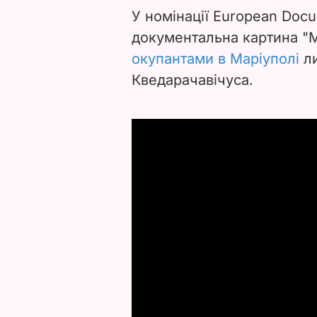
У номінації European Doc
документальна картина "М
окупантами в Маріуполі
ли
Кведарачавічуса.