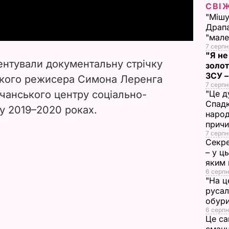
a
СВІ
"Мішу
y
Драпа
"мале
7 серпн
V
"Я не
зентували документальну стрічку
золот
i
ЗСУ –
кого режисера Симона Леренга
7 серпн
чанського центру соціально-
"Це д
d
Спадк
 у 2019–2020 роках.
народ
e
прич
7 серпн
o
Секре
– у ц
яким 
6 серпн
"На ц
русал
обури
6 серпн
Це са