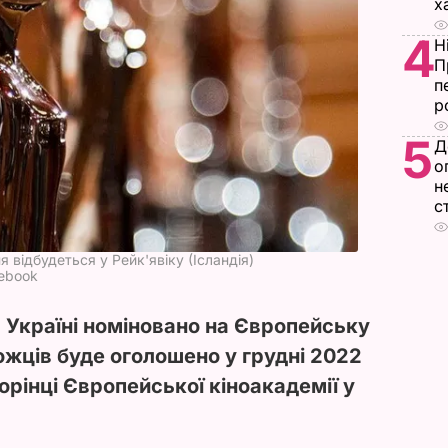
х
4
Н
П
п
р
5
Д
о
н
с
відбудеться у Рейк'явіку (Ісландія)
cebook
в Україні номіновано на Європейську
ожців буде оголошено у грудні 2022
орінці Європейської кіноакадемії у