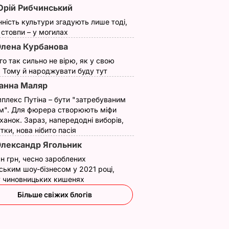
рій Рибчинський
нність культури згадують лише тоді,
ї стовпи – у могилах
лена Курбанова
ого так сильно не вірю, як у свою
. Тому й народжувати буду тут
анна Маляр
плекс Путіна – бути "затребуваним
м". Для фюрера створюють міфи
ханок. Зараз, напередодні виборів,
утки, нова нібито пасія
лександр Ягольник
н грн, чесно зароблених
ським шоу-бізнесом у 2021 році,
 у чиновницьких кишенях
Більше свіжих блогів