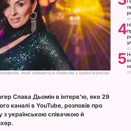
П
п
р
4
Н
п
р
у
5
Н
к
н
оловіком, який займається бізнесом у країні-агресорі
огер Слава Дьомін в інтерв'ю, яке 29
ого каналі в YouTube, розповів про
 з українською співачкою й
хер.