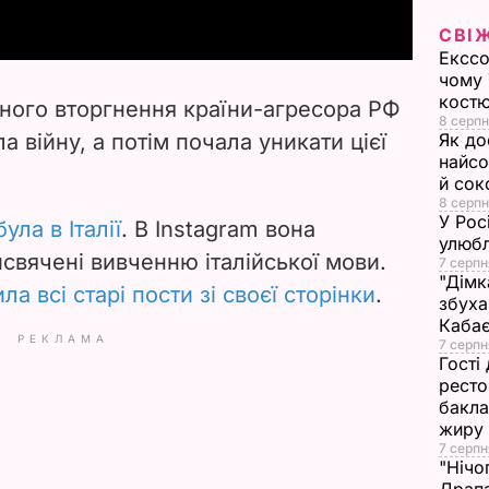
y
СВІ
Екссо
V
чому 
костю
ного вторгнення країни-агресора РФ
8 серпн
i
а війну, а потім почала уникати цієї
Як до
найсо
d
й сок
8 серпн
У Рос
e
ула в Італії
. В Instagram вона
улюбл
исвячені вивченню італійської мови.
7 серпн
o
"Дімк
ла всі старі пости зі своєї сторінки
.
збуха
Каба
РЕКЛАМА
7 серпн
Гості
ресто
бакла
жиру
7 серпн
"Нічо