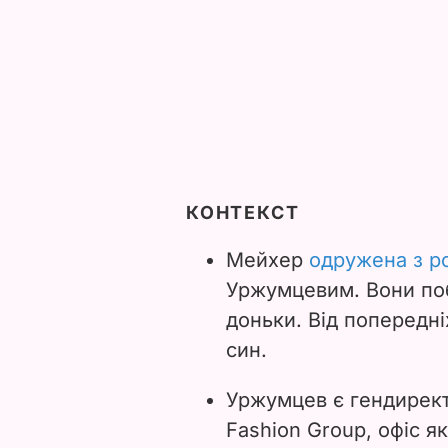
КОНТЕКСТ
Мейхер
одружена з р
Уржумцевим.
Вони по
доньки. Від попередні
син.
Уржумцев є гендирект
Fashion Group, офіс я