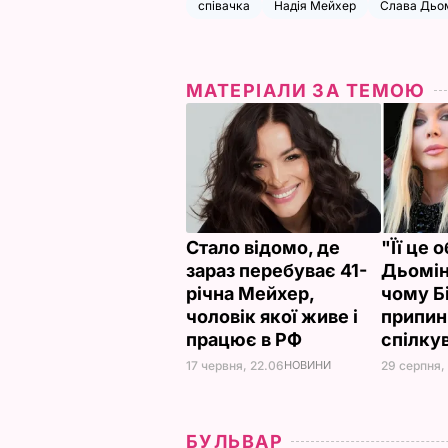
співачка
Надія Мейхер
Слава Дьо
МАТЕРІАЛИ ЗА ТЕМОЮ
Стало відомо, де
"Її це 
зараз перебуває 41-
Дьомін
річна Мейхер,
чому Б
чоловік якої живе і
припин
працює в РФ
спілку
17 червня, 22.06
НОВИНИ
29 серпня,
БУЛЬВАР