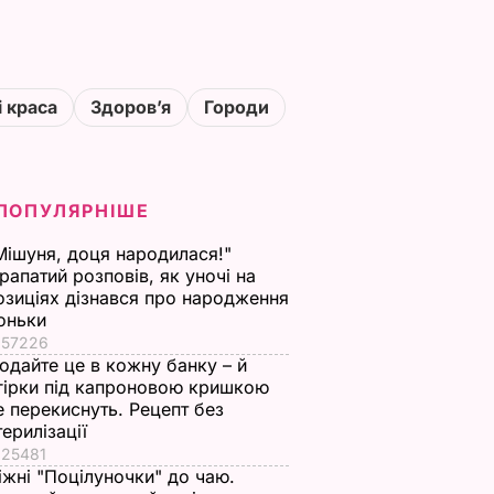
і краса
Здоровʼя
Городи
ПОПУЛЯРНІШЕ
Мішуня, доця народилася!"
рапатий розповів, як уночі на
озиціях дізнався про народження
оньки
57226
одайте це в кожну банку – й
гірки під капроновою кришкою
е перекиснуть. Рецепт без
терилізації
25481
іжні "Поцілуночки" до чаю.