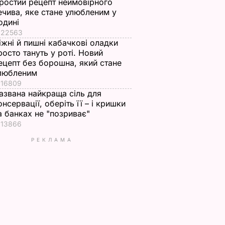
ростий рецепт неймовірного
ечива, яке стане улюбленим у
одині
22563
іжні й пишні кабачкові оладки
росто тануть у роті. Новий
ецепт без борошна, який стане
любленим
16809
азвана найкраща сіль для
онсервації, оберіть її – і кришки
а банках не "позриває"
13866
РЕКЛАМА