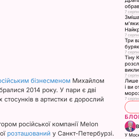
Драпа
обрав
7 серпн
Зміша
м'яки
Найк
7 серпн
Три в
буряк
7 серпн
Тіну 
розсл
викли
7 серпн
осійським бізнесменом
Михайлом
Лише 
і ви 
бралися 2014 року. У пари є дві
моро
х стосунків в артистки є дорослий
7 серпн
БЛО
ором російської компанії Melon
кої
розташований
у Санкт-Петербурзі.
У Мос