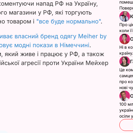
помеш
 коментуючи напад РФ на Україну,
Поверн
ого магазини у РФ, які торгують
Ю
но товаром і
"все буде нормально"
.
Про ці
коли ї
иває власний бренд одягу Meiher by
О
овує модні покази в Німеччині
.
Ні в к
м, який живе і працює у РФ, а також
країну
Г
ійської агресії проти України Мейхер
Це ком
самце
про ко
нові ч
О
100 мл
україн
осіли