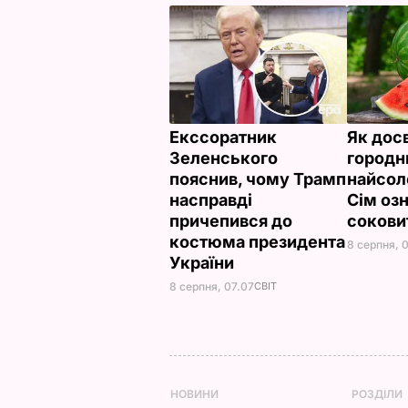
Екссоратник
Як дос
Зеленського
городн
пояснив, чому Трамп
найсол
насправді
Сім озн
причепився до
сокови
костюма президента
8 серпня, 
України
8 серпня, 07.07
СВІТ
НОВИНИ
РОЗДІЛИ