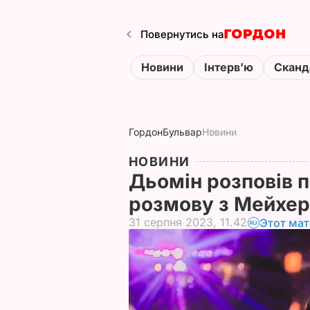
Повернутись на
Новини
Інтервʼю
Сканд
Гордон
Бульвар
Новини
НОВИНИ
Дьомін розповів 
розмову з Мейхе
31 серпня 2023, 11.42
Этот мат