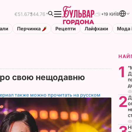
€51.67
$44.76
+19 КИЇВ
али
Перчинка
Рецепти
Лайфхаки
Мода 
НАЙ
1
"
Д
про свою нещодавню
п
р
д
ериал также можно прочитать на русском
2
Д
о
н
с
3
Н