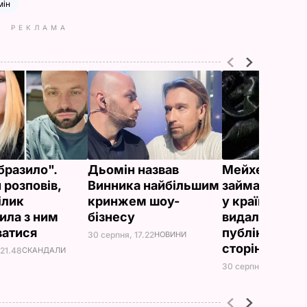
мін
РЕКЛАМА
образило".
Дьомін назвав
Мейхер, чолов
 розповів,
Винника найбільшим
займається б
ілик
кринжем шоу-
у країні-агре
ила з ним
бізнесу
видалила всі
ватися
публікації зі 
30 серпня, 17.22
НОВИНИ
сторінки в In
 21.48
СКАНДАЛИ
30 серпня, 17.47
НОВ