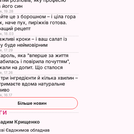
тий розповів, яку професію
 його син
я, 19.28
йте це з борошном – і ціла гора
х, наче пух, пиріжків готова.
ращий рецепт
я, 18.03
ажливі кроки – і ваш салат із
у буде неймовірним
я, 17.29
Кароль, яка "вперше за життя
абилась і повірила почуттям",
кали на допит. Що сталося
я, 17.26
три інгредієнти й кілька хвилин –
отримаєте вдома натуральне
зиво
я, 16.17
Більше новин
ГИ
Вадим Крищенко
кві Євдокимов обладнав