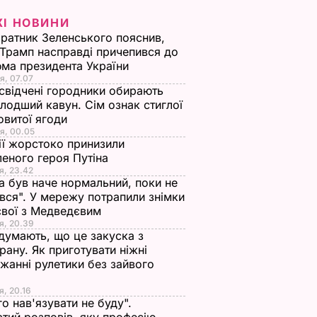
ЖІ НОВИНИ
ратник Зеленського пояснив,
Трамп насправді причепився до
ма президента України
я, 07.07
свідчені городники обирають
лодший кавун. Сім ознак стиглої
овитої ягоди
я, 00.05
ії жорстоко принизили
еного героя Путіна
я, 23.42
а був наче нормальний, поки не
вся". У мережу потрапили знімки
євої з Медведєвим
я, 20.39
 думають, що це закуска з
рану. Як приготувати ніжні
жанні рулетики без зайвого
я, 20.16
го нав'язувати не буду".