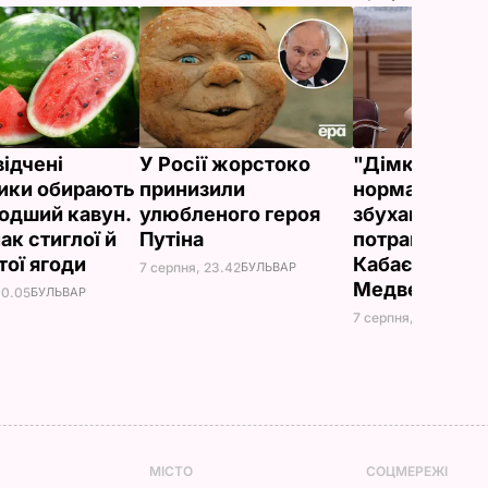
відчені
У Росії жорстоко
"Дімка був н
ики обирають
принизили
нормальний, 
одший кавун.
улюбленого героя
збухався". У
ак стиглої й
Путіна
потрапили зн
тої ягоди
Кабаєвої з
7 серпня, 23.42
БУЛЬВАР
Медведєвим
00.05
БУЛЬВАР
7 серпня, 20.39
БУЛЬ
МІСТО
СОЦМЕРЕЖІ