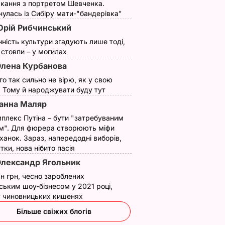
кання з портретом Шевченка.
улась із Сибіру мати-"бандерівка"
рій Рибчинський
нність культури згадують лише тоді,
ї стовпи – у могилах
лена Курбанова
ого так сильно не вірю, як у свою
. Тому й народжувати буду тут
анна Маляр
плекс Путіна – бути "затребуваним
м". Для фюрера створюють міфи
ханок. Зараз, напередодні виборів,
утки, нова нібито пасія
лександр Ягольник
н грн, чесно зароблених
ським шоу-бізнесом у 2021 році,
 у чиновницьких кишенях
Більше свіжих блогів