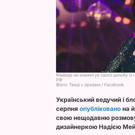
Мейхер не коментує свого шлюбу із ч
РФ
Фото: Танці з зірками / Facebook
Український ведучий і бл
серпня
опубліковано
на й
свою нещодавню розмову
дизайнеркою Надією Мей