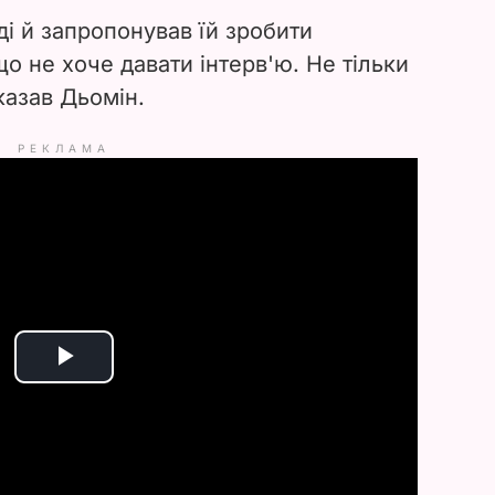
і й запропонував їй зробити
що не хоче давати інтерв'ю. Не тільки
казав Дьомін.
РЕКЛАМА
P
l
a