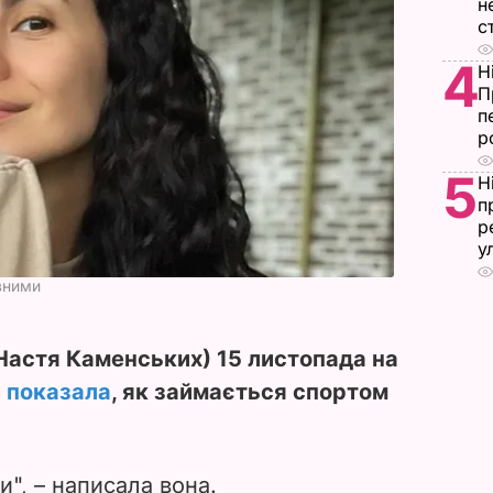
н
с
4
Н
П
п
р
5
Н
п
р
у
вними
(Настя Каменських) 15 листопада на
m
показала
, як займається спортом
", – написала вона.