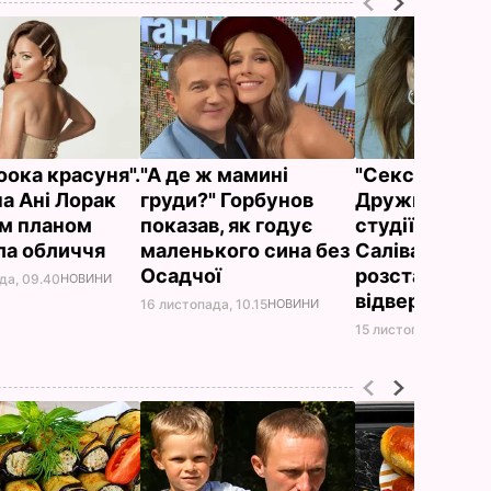
оока красуня".
"А де ж мамині
"Секс-бомба"
на Ані Лорак
груди?" Горбунов
Дружина про
м планом
показав, як годує
студії "Кварт
ла обличчя
маленького сина без
Саліванчук
Осадчої
розставила н
да, 09.40
НОВИНИ
відвертому бі
16 листопада, 10.15
НОВИНИ
15 листопада, 13.00