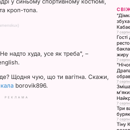
адрі у синьому спортивному костюмі,
i
СВІ
та кроп-топа.
"Дімк
d
збуха
kamenskux)
Каба
e
7 серпн
Гості
ресто
o
бакла
Не надто худа, усе як треба", –
жиру
7 серпн
nglish.
"Нічо
Драпа
де? Щодня чую, що ти вагітна. Скажи,
обрав
7 серпн
икала
borovik896.
Зміша
м'яки
Найк
РЕКЛАМА
7 серпн
Три в
буряк
7 серпн
Тіну 