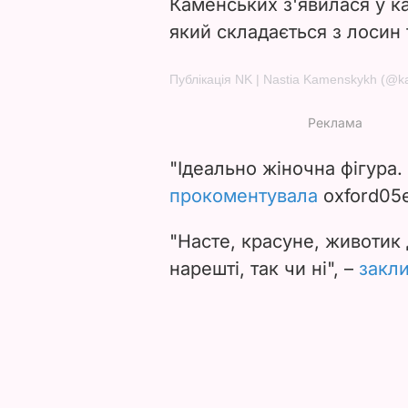
Каменських з'явилася у к
який складається з лосин 
Публікація NK | Nastia Kamenskykh (@
"Ідеально жіночна фігура. 
прокоментувала
oxford05e
"Насте, красуне, животик 
нарешті, так чи ні", –
закл