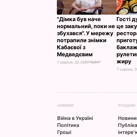
"Дімка був наче
Гості 
нормальний, поки не
це заку
збухався". У мережу
рестор
потрапили знімки
пригот
Кабаєвої з
баклаж
Медведєвим
рулети
жиру
7 серпня, 20.39
БУЛЬВАР
7 серпня, 2
НОВИНИ
РОЗДІЛИ
Війна в Україні
Новини
Політика
Публіка
Гроші
інтерв'