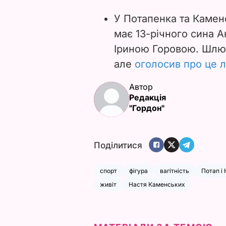
У Потапенка та Камен
має 13-річного сина 
Іриною Горовою. Шлюб
але
оголосив про це 
Автор
Редакція
"Гордон"
Поділитися
спорт
фігура
вагітність
Потап і
живіт
Настя Каменських