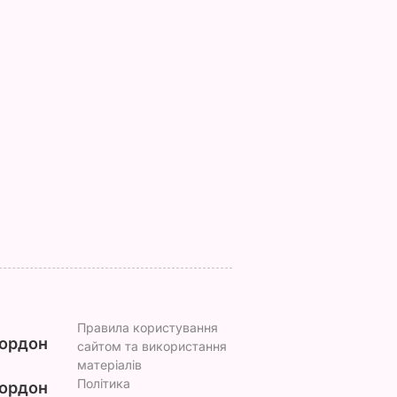
з
Три важливі кроки – і
Тіну Кароль, яка
ціла
ваш салат із буряку
"вперше за життя
аче пух,
буде неймовірним
розслабилась і
ва.
повірила почуттям",
7 серпня, 17.29
БУЛЬВАР
ецепт
викликали на допит
Що сталося
ВАР
7 серпня, 17.26
БУЛЬВАР
Правила користування
ордон
сайтом та використання
матеріалів
Політика
ордон