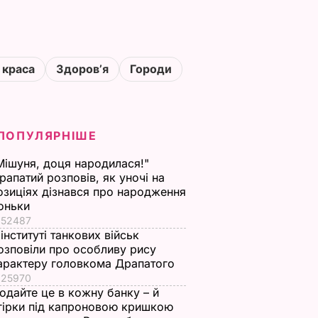
 краса
Здоровʼя
Городи
ПОПУЛЯРНІШЕ
Мішуня, доця народилася!"
рапатий розповів, як уночі на
озиціях дізнався про народження
оньки
52487
 інституті танкових військ
озповіли про особливу рису
арактеру головкома Драпатого
25970
одайте це в кожну банку – й
гірки під капроновою кришкою