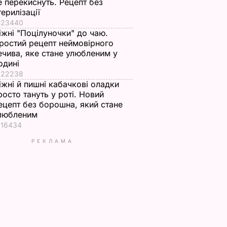
е перекиснуть. Рецепт без
терилізації
23440
іжні "Поцілуночки" до чаю.
ростий рецепт неймовірного
ечива, яке стане улюбленим у
одині
22238
іжні й пишні кабачкові оладки
росто тануть у роті. Новий
ецепт без борошна, який стане
любленим
16434
РЕКЛАМА