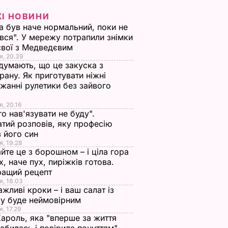
ЖІ НОВИНИ
а був наче нормальний, поки не
вся". У мережу потрапили знімки
євої з Медведєвим
я, 20.39
 думають, що це закуска з
рану. Як приготувати ніжні
жанні рулетики без зайвого
я, 20.16
го нав'язувати не буду".
тий розповів, яку професію
 його син
я, 19.28
йте це з борошном – і ціла гора
х, наче пух, пиріжків готова.
ращий рецепт
я, 18.03
ажливі кроки – і ваш салат із
у буде неймовірним
я, 17.29
Кароль, яка "вперше за життя