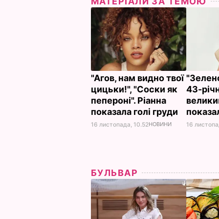
МАТЕРІАЛИ ЗА ТЕМОЮ
"Агов, нам видно твої
"Зелен
цицьки!", "Соски як
43-річ
пепероні". Ріанна
велики
показала голі груди
показа
16 листопада, 10.52
НОВИНИ
16 листопа
БУЛЬВАР