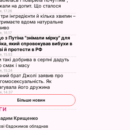
абилась і повірила почуттям",
кали на допит. Що сталося
я, 17.26
три інгредієнти й кілька хвилин –
отримаєте вдома натуральне
зиво
я, 16.17
о з Путіна "знімали мірку" для
ка, який спровокував вибухи в
і й протести в РФ
я, 15.53
и такі добрива в серпні дадуть
 смак і масу
я, 15.24
чний брат Джолі заявив про
гомосексуальність. Як
агувала його дружина
я, 14.37
Більше новин
ГИ
Вадим Крищенко
кві Євдокимов обладнав