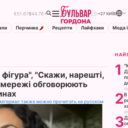
€51.67
$44.76
+27 КИЇВ
али
Перчинка
Рецепти
Лайфхаки
Мода і
НАЙ
1
"
Д
 фігура", "Скажи, нарешті,
п
. У мережі обговорюють
д
инах
2
В
р
материал также можно прочитать на русском
х
3
Д
о