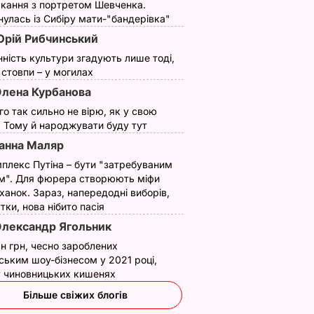
кання з портретом Шевченка.
улась із Сибіру мати-"бандерівка"
рій Рибчинський
нність культури згадують лише тоді,
ї стовпи – у могилах
лена Курбанова
ого так сильно не вірю, як у свою
. Тому й народжувати буду тут
анна Маляр
плекс Путіна – бути "затребуваним
м". Для фюрера створюють міфи
ханок. Зараз, напередодні виборів,
утки, нова нібито пасія
лександр Ягольник
н грн, чесно зароблених
ським шоу-бізнесом у 2021 році,
 у чиновницьких кишенях
Більше свіжих блогів