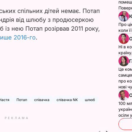
помеш
Поверн
ських спільних дітей немає. Потап
Ю
Андрія від шлюбу з продюсеркою
Про ці
 із нею Потап розірвав 2011 року,
коли ї
лише 2016-го
.
О
Ні в к
країну
Г
Це ком
самце
про ко
нові ч
О
 Настя
Потап
співачка
співачка NK
шлюб
100 мл
україн
осіли
РЕКЛАМА