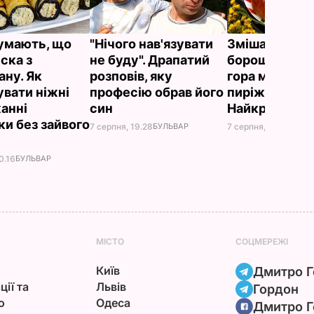
думають, що
"Нічого нав'язувати
Змішайте це 
ска з
не буду". Драпатий
борошном – і 
ану. Як
розповів, яку
гора м'яких, н
увати ніжні
професію обрав його
пиріжків гото
анні
син
Найкращий р
ки без зайвого
7 серпня, 19.28
БУЛЬВАР
7 серпня, 18.03
БУЛЬ
0.16
БУЛЬВАР
МІСТО
СОЦМЕРЕЖІ
Київ
Дмитро Г
ції та
Львів
Гордон
ю
Одеса
Дмитро Г