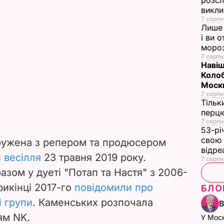
розсл
викли
7 серпн
Лише 
і ви 
моро
7 серпн
Навіщ
Колоб
Москв
7 серпн
Тільк
перцю
7 серпн
53-рі
свою 
ружена з репером та продюсером
відре
и весілля
23 травня 2019 року.
7 серпн
азом у дуеті "Потап та Настя" з 2006-
рикінці 2017-го
повідомили про
БЛО
і групи
. Каменських розпочала
ям NK.
У Мос