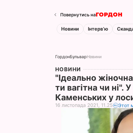
Повернутись на
Новини
Інтервʼю
Сканд
Гордон
Бульвар
Новини
НОВИНИ
"Ідеально жіночна
ти вагітна чи ні"
Каменських у лос
16 листопада 2021, 11.25
Этот 