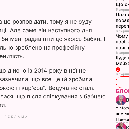
Що ск
6 серпн
Платі
порад
 це розповідати, тому я не буду
переп
ці. Але саме він наступного дня
6 серпн
Чому 
 би мені радив піти до якоїсь бабки. І
проіг
ально зроблено на професійну
принц
6 серпн
енитість.
Куди 
Мейхе
о дійсно із 2014 року в неї не
6 серпн
зазначила, що все це їй зробила
окою її кар'єра". Ведуча не стала
БЛО
налася, що після спілкування з бабцею
ти.
У Мос
помеш
РЕКЛАМА
Поверн
Ю