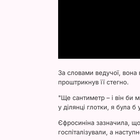
За словами ведучої, вона
проштрикнув її стегно.
"Ще сантиметр – і він би 
у ділянці глотки, я була б
Єфросиніна зазначила, що 
госпіталізували, а наступ