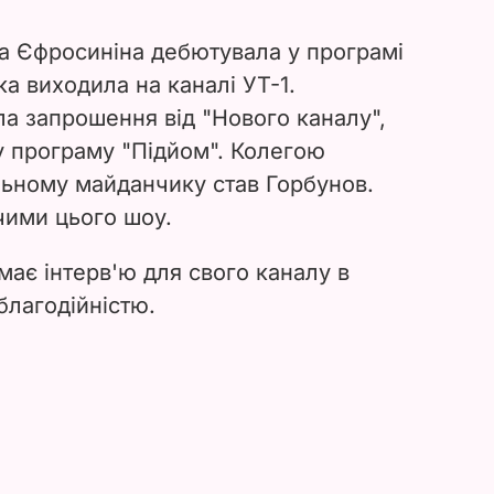
на Єфросиніна дебютувала у програмі
ка виходила на каналі УТ-1.
ла запрошення від "Нового каналу",
у програму "Підйом". Колегою
льному майданчику став Горбунов.
чими цього шоу.
має інтерв'ю для свого каналу в
благодійністю.