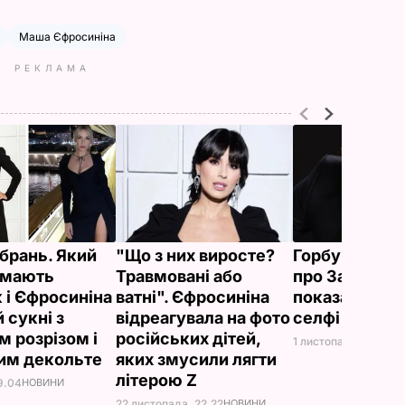
Маша Єфросиніна
РЕКЛАМА
вбрань. Який
"Що з них виросте?
Горбунов вис
 мають
Травмовані або
про Залужног
к і Єфросиніна
ватні". Єфросиніна
показав спіл
й сукні з
відреагувала на фото
селфі
м розрізом і
російських дітей,
1 листопада, 19.07
Н
им декольте
яких змусили лягти
літерою Z
9.04
НОВИНИ
22 листопада, 22.22
НОВИНИ