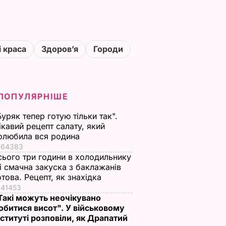
і краса
Здоровʼя
Городи
ПОПУЛЯРНІШЕ
Буряк тепер готую тільки так".
ікавий рецепт салату, який
олюбила вся родина
64383
сього три години в холодильнику
 і смачна закуска з баклажанів
отова. Рецепт, як знахідка
41453
Такі можуть неочікувано
обитися висот". У військовому
нституті розповіли, як Драпатий