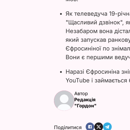
Як телеведуча 19-річ
"Щасливий дзвінок", я
Незабаром вона діста
який запускав ранков
Єфросиніної по зніма
Вони є першими веду
Наразі Єфросиніна зні
YouTube і займається 
Автор
Редакція
"Гордон"
Поділитися