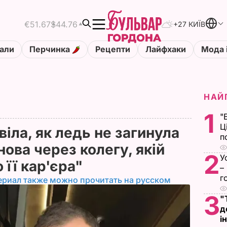
€51.67
$44.76
+27 КИЇВ
али
Перчинка
Рецепти
Лайфхаки
Мода 
НАЙ
1
"
Ц
іла, як ледь не загинула
п
нова через колегу, якій
2
У
 її кар'єра"
–
г
ериал также можно прочитать на русском
3
"
д
і