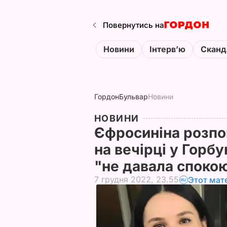
Повернутись на
Новини
Інтервʼю
Сканд
Гордон
Бульвар
Новини
НОВИНИ
Єфросиніна розпов
на вечірці у Горбу
"не давала спокою
7 грудня 2022, 23.55
Этот мат