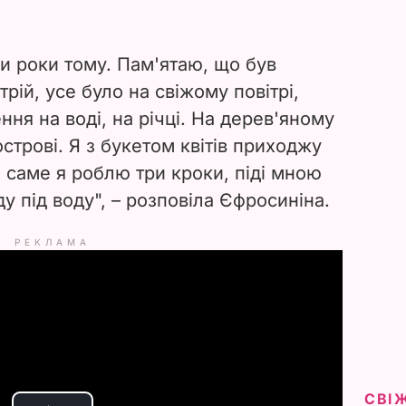
и роки тому. Пам'ятаю, що був
рій, усе було на свіжому повітрі,
ня на воді, на річці. На дерев'яному
строві. Я з букетом квітів приходжу
і саме я роблю три кроки, піді мною
у під воду",
–
розповіла Єфросиніна.
РЕКЛАМА
СВІ