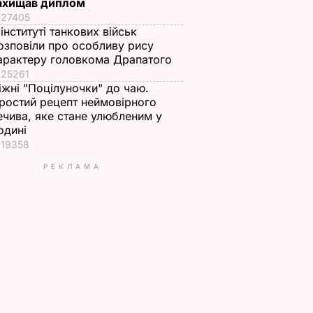
ахищав диплом
27405
 інституті танкових військ
озповіли про особливу рису
арактеру головкома Драпатого
25261
іжні "Поцілуночки" до чаю.
ростий рецепт неймовірного
ечива, яке стане улюбленим у
одині
19358
РЕКЛАМА