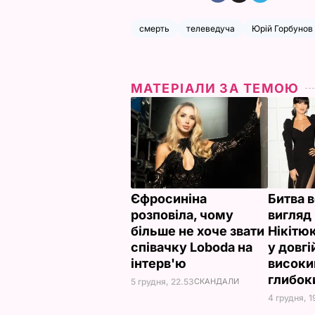
смерть
телеведуча
Юрій Горбунов
МАТЕРІАЛИ ЗА ТЕМОЮ
Єфросиніна
Битва 
розповіла, чому
вигляд
більше не хоче звати
Нікітю
співачку Loboda на
у довгі
інтерв'ю
високи
глибок
5 грудня, 22.53
СКАНДАЛИ
4 грудня, 1