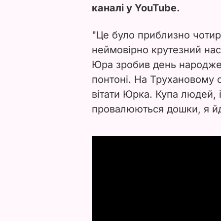
каналі у YouTube.
"Це було приблизно чотир
неймовірно крутезний наст
Юра зробив день народжен
понтоні. На Трухановому о
вітати Юрка. Купа людей, 
провалюються дошки, я йд