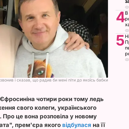
з
4
В
р
х
5
Н
П
п
р
вонив і сказав, що радив би мені піти до якоїсь бабки
Єфросиніна чотири роки тому ледь
ження свого колеги, українського
 Про це вона розповіла у новому
чата", прем'єра якого
відбулася
на її