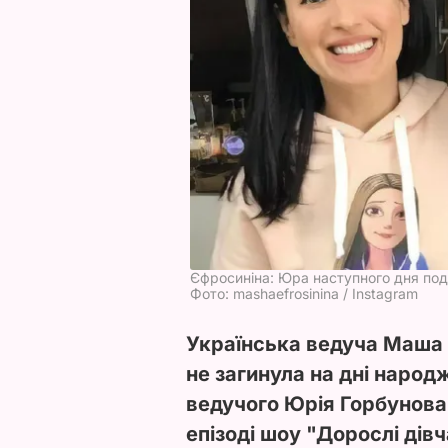
Єфросиніна: Юра наступного дня подз
Фото: mashaefrosinina / Instagram
Українська ведуча Маша 
не загинула на дні народ
ведучого Юрія Горбунова.
епізоді шоу "Дорослі дів