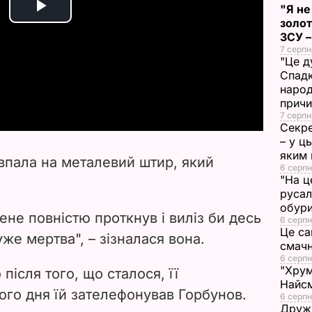
"Я не
P
золот
ЗСУ –
l
7 серпн
"Це д
Спадк
a
народ
прич
y
7 серпн
Секре
– у ц
V
яким 
 впала на металевий
штир, який
6 серпн
i
"На ц
русал
d
обури
мене повністю проткнув і виліз би десь
6 серпн
Це са
e
 уже мертва", – зізналася вона.
смач
6 серпн
o
"Хрум
після того, що сталося, її
Найсм
ного дня їй зателефонував Горбунов.
6 серпн
Дружи