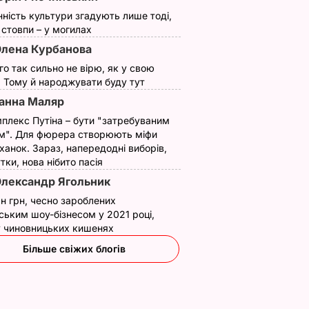
нність культури згадують лише тоді,
ї стовпи – у могилах
лена Курбанова
ого так сильно не вірю, як у свою
. Тому й народжувати буду тут
анна Маляр
плекс Путіна – бути "затребуваним
м". Для фюрера створюють міфи
ханок. Зараз, напередодні виборів,
утки, нова нібито пасія
лександр Ягольник
н грн, чесно зароблених
ським шоу-бізнесом у 2021 році,
 у чиновницьких кишенях
Більше свіжих блогів