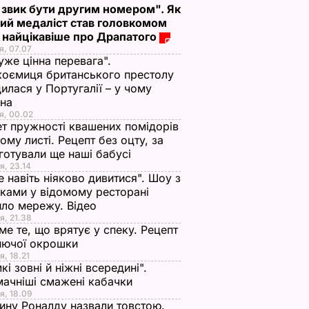
 звик бути другим номером". Як
ий медаліст став головкомом
 найцікавіше про Драпатого
я, 07.07
уже цінна перевага".
оємиця британського престолу
илася у Португалії – у чому
ина
я, 00.02
т пружності квашених помідорів
ьому листі. Рецепт без оцту, за
готували ще наші бабусі
я, 23.14
е навіть ніяково дивитися". Шоу з
ками у відомому ресторані
ло мережу. Відео
я, 21.38
ме те, що врятує у спеку. Рецепт
нючої окрошки
я, 18.21
кі зовні й ніжні всередині".
ачніші смажені кабачки
я, 18.09
ну Роналду назвали товстою.