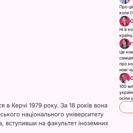
Про ці
коли ї
О
Ні в к
країну
Г
Це ком
самце
про ко
нові ч
О
100 мл
україн
осіли
 в Керчі 1979 року. За 18 років вона
вського національного університету
, вступивши на факультет іноземних