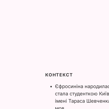
КОНТЕКСТ
Єфросиніна народилася
стала студенткою Киї
імені
Тараса
Шевченка
мов.