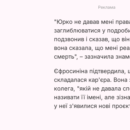
"Юрко не давав мені права
заглиблюватися у подроби
подзвонив і сказав, що він
вона сказала, що мені ре
смерть",
– за
значила знам
Єфросиніна підтвердила, щ
складалася кар'єра. Вона 
колега, "якій не давала сп
називати її імені, але зіз
у неї з'явилися нові проєк