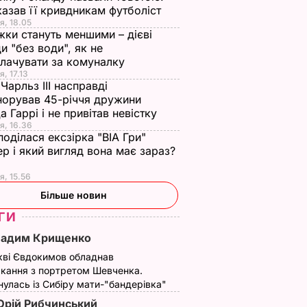
азав її кривдникам футболіст
я, 18.05
жки стануть меншими – дієві
и "без води", як не
лачувати за комуналку
я, 17.13
Чарльз III насправді
норував 45-річчя дружини
а Гаррі і не привітав невістку
я, 16.36
поділася ексзірка "ВІА Гри"
р і який вигляд вона має зараз?
я, 15.56
Більше новин
ГИ
Вадим Крищенко
кві Євдокимов обладнав
кання з портретом Шевченка.
улась із Сибіру мати-"бандерівка"
рій Рибчинський