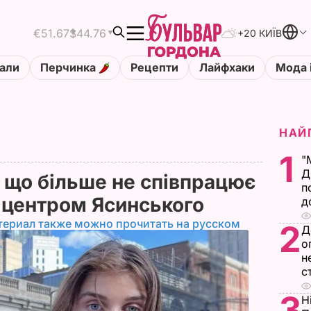
€51.67
$44.76
+20 КИЇВ
али
Перчинка
Рецепти
Лайфхаки
Мода 
НАЙ
1
"
Д
а, що більше не співпрацює
п
 центром Ясинського
д
териал также можно прочитать на русском
2
Д
о
н
с
3
Н