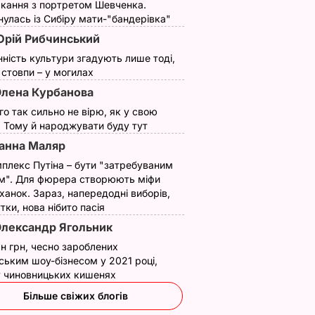
кання з портретом Шевченка.
улась із Сибіру мати-"бандерівка"
рій Рибчинський
нність культури згадують лише тоді,
ї стовпи – у могилах
лена Курбанова
ого так сильно не вірю, як у свою
. Тому й народжувати буду тут
анна Маляр
плекс Путіна – бути "затребуваним
м". Для фюрера створюють міфи
ханок. Зараз, напередодні виборів,
утки, нова нібито пасія
лександр Ягольник
н грн, чесно зароблених
ським шоу-бізнесом у 2021 році,
 у чиновницьких кишенях
Більше свіжих блогів