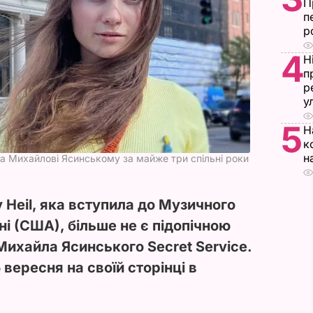
П
п
р
4
Н
п
р
у
5
Н
к
н
 та Михайлові Ясинському за майже три спільні роки
y Heil, яка вступила до Музичного
ні (США), більше не є підопічною
ихайла Ясинського Secret Service.
 вересня на своїй сторінці в