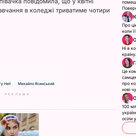
півачка повідомила, що у квітні
помеш
Поверн
авчання в коледжі триватиме чотири
Ю
Про ці
коли ї
О
Ні в к
країну
Г
Це ком
самце
про ко
ry Heil
Михайло Ясинський
нові ч
РЕКЛАМА
О
100 мл
україн
осіли