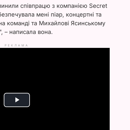
пинили співпрацю з компанією Secret
безпечувала мені піар, концертні та
чна команді та Михайлові Ясинському
", – написала вона.
РЕКЛАМА
P
l