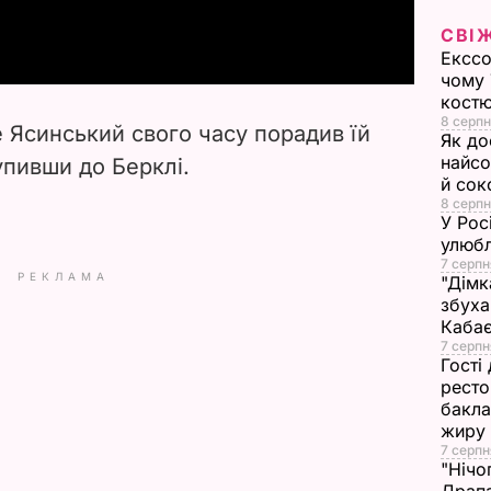
a
СВІ
y
Екссо
чому 
V
костю
8 серпн
е Ясинський свого часу порадив їй
Як до
i
найсо
упивши до Берклі.
й сок
d
8 серпн
У Рос
улюбл
e
7 серпн
РЕКЛАМА
"Дімк
o
збуха
Каба
7 серпн
Гості
ресто
бакла
жиру
7 серпн
"Нічо