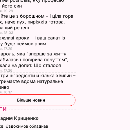
тий розповів, яку професію
 його син
я, 19.28
йте це з борошном – і ціла гора
х, наче пух, пиріжків готова.
ращий рецепт
я, 18.03
ажливі кроки – і ваш салат із
у буде неймовірним
я, 17.29
Кароль, яка "вперше за життя
абилась і повірила почуттям",
кали на допит. Що сталося
я, 17.26
три інгредієнти й кілька хвилин –
отримаєте вдома натуральне
зиво
я, 16.17
Більше новин
ГИ
Вадим Крищенко
кві Євдокимов обладнав