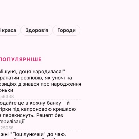
і краса
Здоровʼя
Городи
ПОПУЛЯРНІШЕ
Мішуня, доця народилася!"
рапатий розповів, як уночі на
озиціях дізнався про народження
оньки
56338
одайте це в кожну банку – й
гірки під капроновою кришкою
е перекиснуть. Рецепт без
терилізації
25056
іжні "Поцілуночки" до чаю.