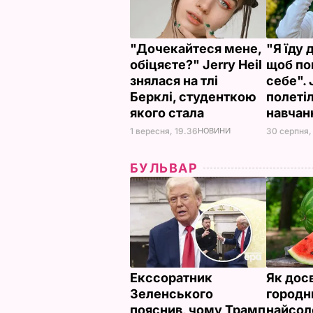
"Дочекайтеся мене,
"Я їду 
обіцяєте?" Jerry Heil
щоб по
знялася на тлі
себе". 
Берклі, студенткою
полеті
якого стала
навчан
1 вересня, 19.36
НОВИНИ
30 серпня,
БУЛЬВАР
Екссоратник
Як дос
Зеленського
городн
пояснив, чому Трамп
найсол