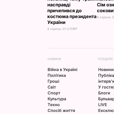
насправді
Сім озн
причепився до
сокови
костюма президента
8 серпня, 
України
8 серпня, 07.07
СВІТ
НОВИНИ
РОЗДІЛИ
Війна в Україні
Новини
Політика
Публіка
Гроші
інтерв'
Світ
У гостя
Спорт
Блоги
Культура
Бульва
Техно
LIVE
Спосіб життя
Ексклю