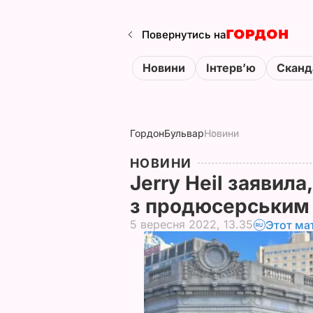
Повернутись на
Новини
Інтервʼю
Сканд
Гордон
Бульвар
Новини
НОВИНИ
Jerry Нeil заявил
з продюсерським
5 вересня 2022, 13.35
Этот ма