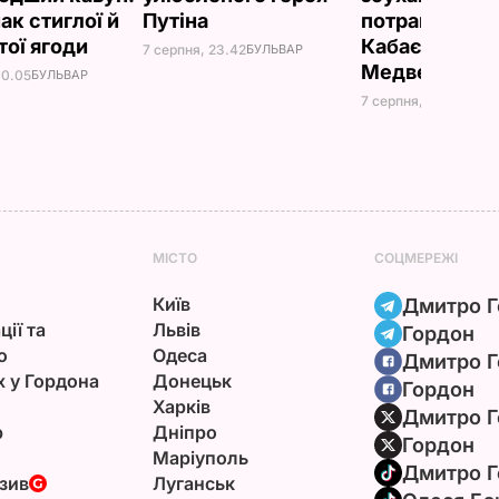
ак стиглої й
Путіна
потрапили зн
тої ягоди
Кабаєвої з
7 серпня, 23.42
БУЛЬВАР
Медведєвим
00.05
БУЛЬВАР
7 серпня, 20.39
БУЛЬ
МІСТО
СОЦМЕРЕЖІ
Київ
Дмитро Г
ції та
Львів
Гордон
ю
Одеса
Дмитро Г
х у Гордона
Донецьк
Гордон
Харків
Дмитро Г
р
Дніпро
Гордон
Маріуполь
Дмитро Г
зив
Луганськ