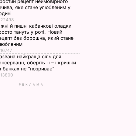
ростий рецепт неймовірного
ечива, яке стане улюбленим у
одині
22498
іжні й пишні кабачкові оладки
росто тануть у роті. Новий
ецепт без борошна, який стане
любленим
16747
азвана найкраща сіль для
онсервації, оберіть її – і кришки
а банках не "позриває"
13800
РЕКЛАМА