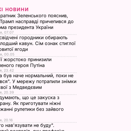
ЖІ НОВИНИ
ратник Зеленського пояснив,
Трамп насправді причепився до
ма президента України
я, 07.07
свідчені городники обирають
лодший кавун. Сім ознак стиглої
овитої ягоди
я, 00.05
ії жорстоко принизили
еного героя Путіна
я, 23.42
а був наче нормальний, поки не
вся". У мережу потрапили знімки
євої з Медведєвим
я, 20.39
 думають, що це закуска з
рану. Як приготувати ніжні
жанні рулетики без зайвого
я, 20.16
го нав'язувати не буду".