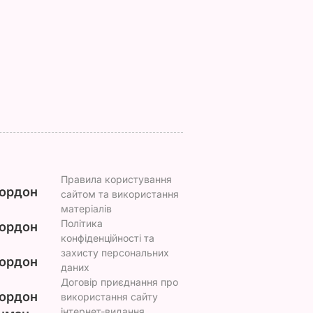
імки
баклажанні рулетики
професію обрав йог
без зайвого жиру
син
7 серпня, 20.16
БУЛЬВАР
7 серпня, 19.28
БУЛЬВАР
ВАР
Правила користування
ордон
сайтом та використання
матеріалів
Політика
ордон
конфіденційності та
захисту персональних
ордон
даних
Договір приєднання про
ордон
використання сайту
інтернет-видання