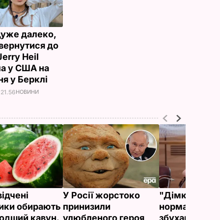
дуже далеко,
вернутися до
Jerry Heil
ла у США на
ня у Берклі
 21.56
НОВИНИ
відчені
У Росії жорстоко
"Дімка був н
ики обирають
принизили
нормальний, 
одший кавун.
улюбленого героя
збухався". У