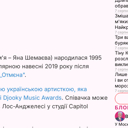
Драпа
обрав
7 серпн
Зміша
м'яки
Найк
7 серпн
Три в
буряк
7 серпн
Тіну 
м'я
–
Яна Шемаєва) народилася 1995
розсл
викли
лярною навесні 2019 року після
7 серпн
_Отмєна"
.
Лише 
і ви 
моро
ю українською артисткою, яка
7 серпн
і
Djooky Music Awards
. Співачка може
в Лос-Анджелесі у студії Capitol
БЛО
У Мос