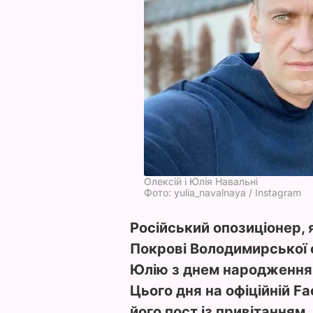
Олексій і Юлія Навальні
Фото: yulia_navalnaya / Instagram
Російський опозиціонер, 
Покрові Володимирської 
Юлію з днем народження.
Цього дня на офіційній F
його пост із привітанням.