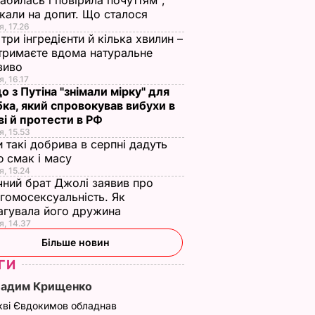
абилась і повірила почуттям",
кали на допит. Що сталося
я, 17.26
три інгредієнти й кілька хвилин –
отримаєте вдома натуральне
зиво
я, 16.17
о з Путіна "знімали мірку" для
ка, який спровокував вибухи в
і й протести в РФ
я, 15.53
и такі добрива в серпні дадуть
 смак і масу
я, 15.24
чний брат Джолі заявив про
гомосексуальність. Як
агувала його дружина
я, 14.37
Більше новин
ГИ
Вадим Крищенко
кві Євдокимов обладнав