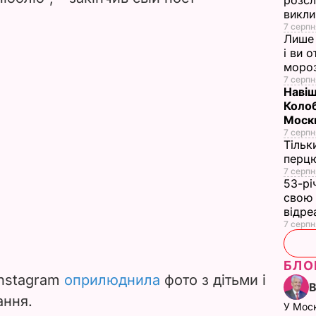
розсл
викли
7 серпн
Лише 
і ви 
моро
7 серпн
Навіщ
Колоб
Москв
7 серпн
Тільк
перцю
7 серпн
53-рі
свою 
відре
7 серпн
БЛО
Instagram
оприлюднила
фото з дітьми і
ання.
У Мос