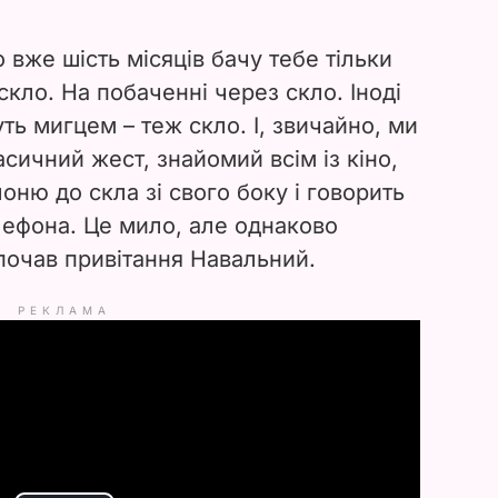
 вже шість місяців бачу тебе тільки
скло. На побаченні через скло. Іноді
ть мигцем – теж скло. І, звичайно, ми
сичний жест, знайомий всім із кіно,
ню до скла зі свого боку і говорить
лефона. Це мило, але однаково
 почав привітання Навальний.
РЕКЛАМА