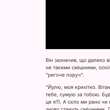
Він зазначив, що далеко в
не такими смішними, оскі
"регоче поруч".
"Йулю, моя крихітко. Ві
тебе, сумую за тобою. Бу
це я?). А скло ми рано чи
знову стануть смішними. Л