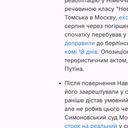
реабілітацію у Німечч
речовиною класу "
Но
Томська в Москву,
ек
серпня через погірше
спочатку перебував у 
доправили
до берлінсь
комі 18 днів
. Опозиціо
терористичним актом,
Путіна.
Після повернення Нава
його заарештували у сп
раніше дістав умовний
але не робив цього че
Симоновський суд Мо
строк на реальний
у с