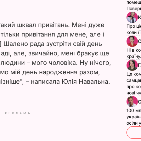
помеш
Поверн
Ю
такий шквал привітань. Мені дуже
Про ці
коли ї
тільки привітання для мене, але і
О
.] Шалено рада зустріти свій день
Ні в к
аді, але, звичайно, мені бракує ще
країну
ї людини – мого чоловіка. Ну нічого,
Г
ємо мій день народження разом,
Це ком
самце
ізніше", – написала Юлія Навальна.
про ко
нові ч
О
100 мл
РЕКЛАМА
україн
осіли