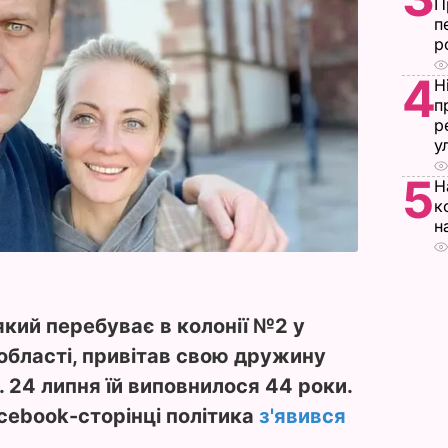
П
п
р
4
Н
п
р
у
5
Н
к
н
який перебуває в колонії №2 у
області, привітав свою дружину
 24 липня їй виповнилося 44 роки.
acebook-сторінці політика
з'явився