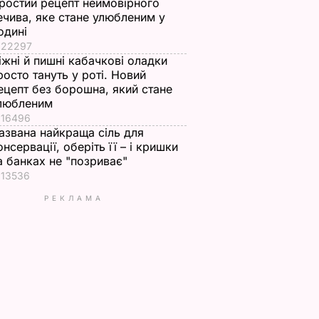
ростий рецепт неймовірного
ечива, яке стане улюбленим у
одині
22297
іжні й пишні кабачкові оладки
росто тануть у роті. Новий
ецепт без борошна, який стане
любленим
16496
азвана найкраща сіль для
онсервації, оберіть її – і кришки
а банках не "позриває"
13536
РЕКЛАМА