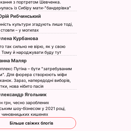
кання з портретом Шевченка.
улась із Сибіру мати-"бандерівка"
рій Рибчинський
нність культури згадують лише тоді,
ї стовпи – у могилах
лена Курбанова
ого так сильно не вірю, як у свою
. Тому й народжувати буду тут
анна Маляр
плекс Путіна – бути "затребуваним
м". Для фюрера створюють міфи
ханок. Зараз, напередодні виборів,
утки, нова нібито пасія
лександр Ягольник
н грн, чесно зароблених
ським шоу-бізнесом у 2021 році,
 у чиновницьких кишенях
Більше свіжих блогів