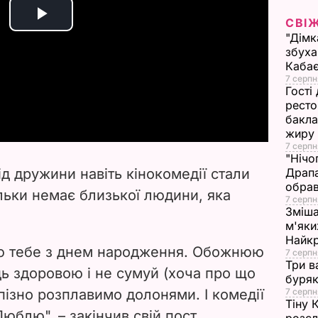
СВІ
P
"Дімк
збуха
l
Каба
7 серпн
a
Гості
ресто
бакла
y
жиру
7 серпн
V
"Нічо
ід дружини навіть кінокомедії стали
Драпа
i
обрав
льки немає близької людини, яка
7 серпн
Зміша
d
м'яки
Найк
e
таю тебе з днем народження. Обожнюю
7 серпн
Три в
дь здоровою і не сумуй (хоча про що
буряк
o
 пізно розплавимо долонями. І комедії
7 серпн
Тіну 
юблю", – закінчив свій пост