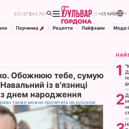
€51.67
$44.76
+25 КИЇВ
али
Перчинка
Рецепти
Лайфхаки
Мода і
НАЙ
1
"
Д
тко. Обожнюю тебе, сумую
п
Навальний із в'язниці
д
 з днем народження
2
Д
о
риал также можно прочитать на русском
н
с
3
Н