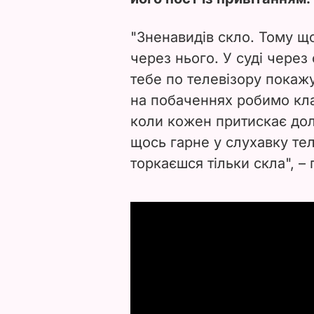
"Зненавидів скло. Тому що
через нього. У суді через 
тебе по телевізору покажу
на побаченнях робимо кла
коли кожен притискає доло
щось гарне у слухавку те
торкаєшся тільки скла", –