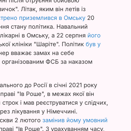
ині після отруєння бойовою
вичок
". Літак, яким він летів із
стрено приземлився в Омську
20
ння стану політика. Навальний
лікарні в Омську, а 22 серпня
його
кої клініки "Шаріте". Політик
був у
нер вважає замах на себе
 організованим ФСБ за наказом
льного до Росії в січні 2021 року
раві "Ів Роше", в межах якої він
 строк і мав реєструватися у слідчих,
рез лікування у Німеччині.
скви 2 лютого
замінив йому умовний
праві "Ів Роше". З урахуванням часу,