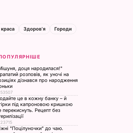
 краса
Здоровʼя
Городи
ПОПУЛЯРНІШЕ
Мішуня, доця народилася!"
рапатий розповів, як уночі на
озиціях дізнався про народження
оньки
53507
одайте це в кожну банку – й
гірки під капроновою кришкою
е перекиснуть. Рецепт без
терилізації
23715
іжні "Поцілуночки" до чаю.