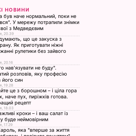
ЖІ НОВИНИ
а був наче нормальний, поки не
вся". У мережу потрапили знімки
євої з Медведєвим
я, 20.39
 думають, що це закуска з
рану. Як приготувати ніжні
жанні рулетики без зайвого
я, 20.16
го нав'язувати не буду".
тий розповів, яку професію
 його син
я, 19.28
йте це з борошном – і ціла гора
х, наче пух, пиріжків готова.
ращий рецепт
я, 18.03
ажливі кроки – і ваш салат із
у буде неймовірним
я, 17.29
Кароль, яка "вперше за життя