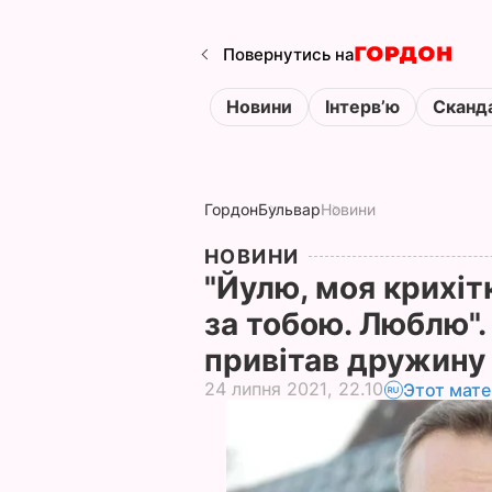
Повернутись на
Новини
Інтервʼю
Сканд
Гордон
Бульвар
Новини
НОВИНИ
"Йулю, моя крихі
за тобою. Люблю". 
привітав дружину
24 липня 2021, 22.10
Этот мате