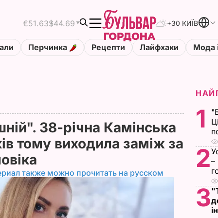
€51.63
$44.69
+30 КИЇВ
али
Перчинка
Рецепти
Лайфхаки
Мода 
НАЙ
1
"
Ц
ній". 38-річна Камінська
п
ків тому виходила заміж за
2
У
ловіка
–
г
ериал также можно прочитать на русском
3
"
д
і