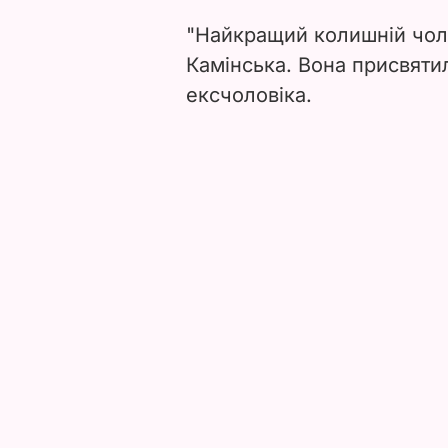
"Найкращий колишній чоло
Камінська. Вона присвят
ексчоловіка.