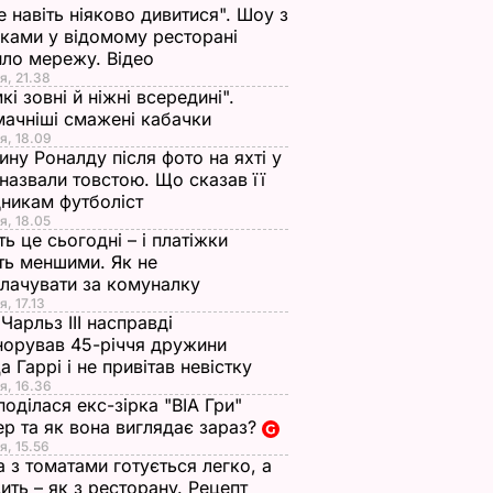
е навіть ніяково дивитися". Шоу з
ками у відомому ресторані
ло мережу. Відео
я, 21.38
кі зовні й ніжні всередині".
ачніші смажені кабачки
я, 18.09
ну Роналду після фото на яхті у
і назвали товстою. Що сказав її
никам футболіст
я, 18.05
ть це сьогодні – і платіжки
ть меншими. Як не
лачувати за комуналку
я, 17.13
Чарльз III насправді
норував 45-річчя дружини
а Гаррі і не привітав невістку
я, 16.36
поділася екс-зірка "ВІА Гри"
р та як вона виглядає зараз?
я, 15.56
а з томатами готується легко, а
ить – як з ресторану. Рецепт