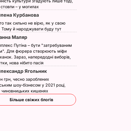
нність культури згадують лише тоді,
ї стовпи – у могилах
лена Курбанова
ого так сильно не вірю, як у свою
. Тому й народжувати буду тут
анна Маляр
плекс Путіна – бути "затребуваним
м". Для фюрера створюють міфи
ханок. Зараз, напередодні виборів,
утки, нова нібито пасія
лександр Ягольник
н грн, чесно зароблених
ським шоу-бізнесом у 2021 році,
 у чиновницьких кишенях
Більше свіжих блогів