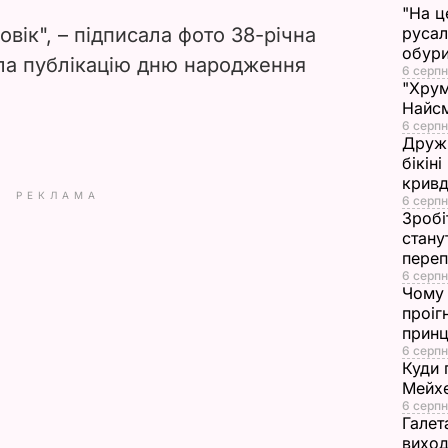
V
"На ц
вік", – підписала фото 38-річна
русал
i
обури
ила публікацію дню народження
6 серпн
"Хрум
d
Найсм
6 серпн
e
Дружи
бікін
кривд
o
РЕКЛАМА
6 серпн
Зробі
стану
переп
6 серпн
Чому 
проіг
принц
6 серпн
Куди 
Мейхе
6 серпн
Галет
виход