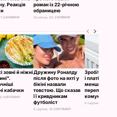
ну. Реакція
роман із 22-річною
ки
обраницею
07.44
НОВИНИ
19 квітня, 00.31
НОВИНИ
 зовні й ніжні
Дружину Роналду
Зробіть це сь
ині".
після фото на яхті у
і платіжки ст
чніші
бікіні назвали
меншими. Як
і кабачки
товстою. Що сказав
переплачуват
її кривдникам
комуналку
18.09
БУЛЬВАР
футболіст
6 серпня, 17.13
БУЛЬВ
6 серпня, 18.05
БУЛЬВАР