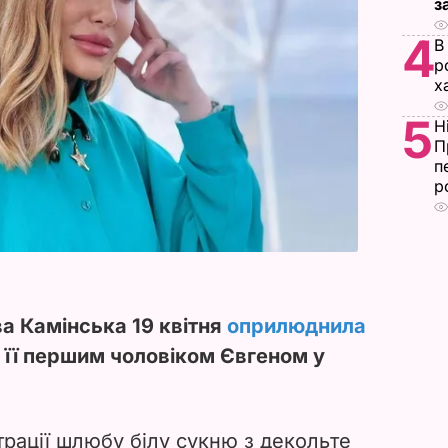
з
4
В
р
х
5
Н
П
п
р
а Камінська 19 квітня
оприлюднила
 з її першим чоловіком Євгеном у
трації шлюбу білу сукню з декольте