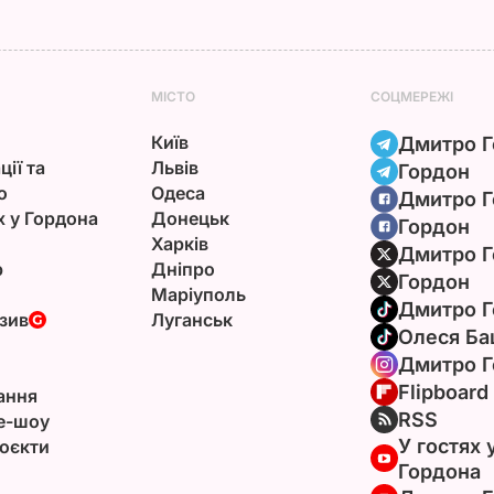
МІСТО
СОЦМЕРЕЖІ
Київ
Дмитро Г
ції та
Львів
Гордон
ю
Одеса
Дмитро Г
х у Гордона
Донецьк
Гордон
Харків
Дмитро Г
р
Дніпро
Гордон
Маріуполь
Дмитро Г
зив
Луганськ
Олеся Ба
Дмитро Г
Flipboard
ання
RSS
e-шоу
У гостях 
оєкти
Гордона