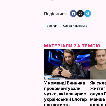
Поділитися
весілля
Слава Камінська
МАТЕРІАЛИ ЗА ТЕМОЮ
У команді Винника
Як скл
прокоментували
життя"
чутки, які поширює
онука 
український блогер
майже 
про артиста
кордон