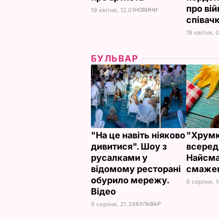
про вій
19 квітня, 12.01
НОВИНИ
співач
19 квітня, 
БУЛЬВАР
"На це навіть ніяково
"Хрумкі
дивитися". Шоу з
всеред
русалками у
Найсма
відомому ресторані
смажен
обурило мережу.
6 серпня, 
Відео
6 серпня, 21.38
БУЛЬВАР