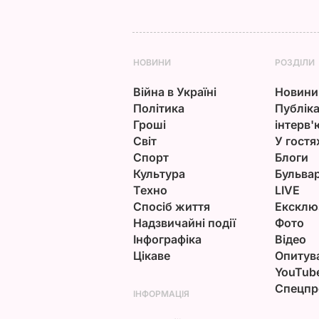
НОВИНИ
РОЗДІЛИ
Війна в Україні
Новини
Політика
Публіка
Гроші
інтерв'
Світ
У гостя
Спорт
Блоги
Культура
Бульва
Техно
LIVE
Спосіб життя
Ексклю
Надзвичайні події
Фото
Інфографіка
Відео
Цікаве
Опитув
YouTub
Спецпр
ІНФОРМАЦІЯ