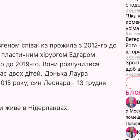
сподо
6 серпн
"Яка 
комен
усіма
6 серпн
Ветер
геном співачка прожила з 2012-го до
його 
штор
з пластичним хірургом Едгаром
6 серпн
Зріжт
го до 2019-го. Вони розлучилися
щоб в
має двох дітей. Донька Лаура
6 серпн
015 року, син Леонард – 13 грудня
БЛО
ми живе в Нідерландах.
У Мос
помеш
Поверн
Ю