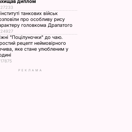
ахищав диплом
27233
 інституті танкових військ
озповіли про особливу рису
арактеру головкома Драпатого
24927
іжні "Поцілуночки" до чаю.
ростий рецепт неймовірного
ечива, яке стане улюбленим у
одині
17875
РЕКЛАМА