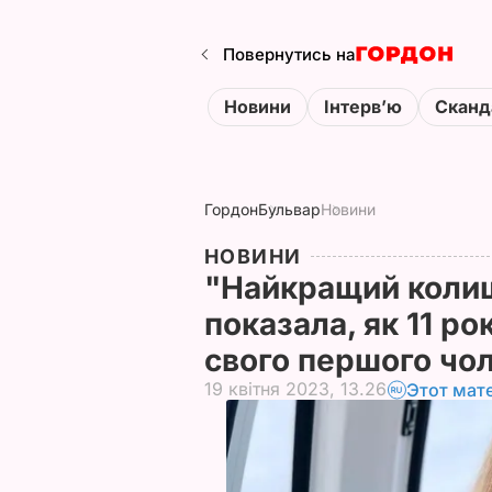
Повернутись на
Новини
Інтервʼю
Сканд
Гордон
Бульвар
Новини
НОВИНИ
"Найкращий колиш
показала, як 11 ро
свого першого чо
19 квітня 2023, 13.26
Этот мат