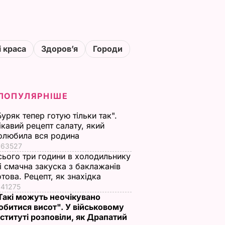
і краса
Здоровʼя
Городи
ПОПУЛЯРНІШЕ
Буряк тепер готую тільки так".
ікавий рецепт салату, який
олюбила вся родина
63527
сього три години в холодильнику
 і смачна закуска з баклажанів
отова. Рецепт, як знахідка
41275
Такі можуть неочікувано
обитися висот". У військовому
нституті розповіли, як Драпатий