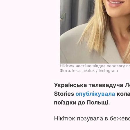
Нікітюк частіше віддає перевагу
Фото: lesia_nikituk / Instagram
Українська телеведуча Ле
Stories
опублікувала
колаж
поїздки до Польщі.
Нікітюк позувала в бежево