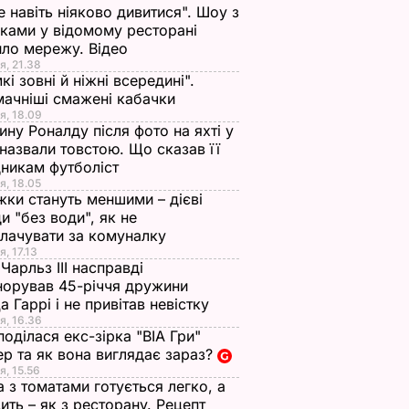
е навіть ніяково дивитися". Шоу з
ками у відомому ресторані
ло мережу. Відео
я, 21.38
кі зовні й ніжні всередині".
ачніші смажені кабачки
я, 18.09
ну Роналду після фото на яхті у
і назвали товстою. Що сказав її
никам футболіст
я, 18.05
жки стануть меншими – дієві
и "без води", як не
лачувати за комуналку
я, 17.13
Чарльз III насправді
норував 45-річчя дружини
а Гаррі і не привітав невістку
я, 16.36
поділася екс-зірка "ВІА Гри"
р та як вона виглядає зараз?
я, 15.56
а з томатами готується легко, а
ить – як з ресторану. Рецепт