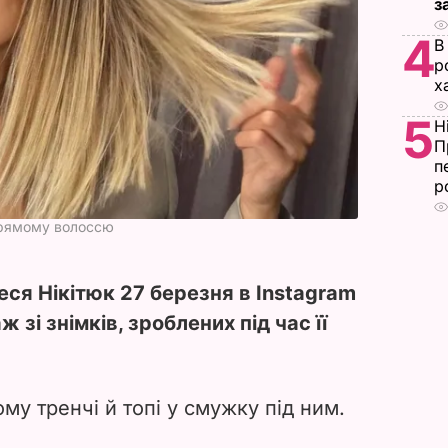
з
4
В
р
х
5
Н
П
п
р
 прямому волоссю
ся Нікітюк 27 березня в Instagram
 зі знімків, зроблених під час її
му тренчі й топі у смужку під ним.