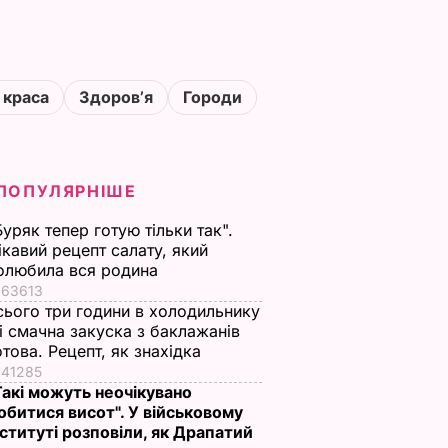
 краса
Здоровʼя
Городи
ПОПУЛЯРНІШЕ
Буряк тепер готую тільки так".
ікавий рецепт салату, який
олюбила вся родина
63613
сього три години в холодильнику
 і смачна закуска з баклажанів
отова. Рецепт, як знахідка
41285
Такі можуть неочікувано
обитися висот". У військовому
нституті розповіли, як Драпатий