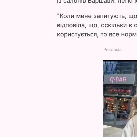
із салонів Варшави: легкі
"Коли мене запитують, що 
відповіла, що, оскільки є
користується, то все нор