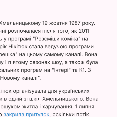
 Хмельницькому 19 жовтня 1987 року.
нні розпочалася після того, як 2011
ь у програмі "Розсміши коміка" на
а рік Нікітюк стала ведучою програми
 решка" на цьому самому каналі. Вона
у і п'ятому сезонах шоу, а також була
льних програм на "Інтері" та К1. З
Новому каналі".
ітюк організувала для українських
 в одній зі шкіл Хмельницького. Вона
ошуком житла і харчування. 1 липня
що
закрила притулок
, оскільки потік