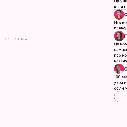
Про ці
коли ї
О
Ні в к
країну
Г
РЕКЛАМА
Це ком
самце
про ко
нові ч
О
100 мл
україн
осіли