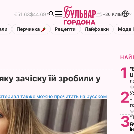
€51.63
$44.69
+30 КИЇВ
али
Перчинка
Рецепти
Лайфхаки
Мода і
НАЙ
1
"
Ц
яку зачіску їй зробили у
п
2
У
атериал также можно прочитать на русском
–
г
3
"
д
і