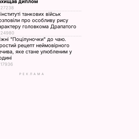
ахищав диплом
27238
 інституті танкових військ
озповіли про особливу рису
арактеру головкома Драпатого
24980
іжні "Поцілуночки" до чаю.
ростий рецепт неймовірного
ечива, яке стане улюбленим у
одині
17936
РЕКЛАМА