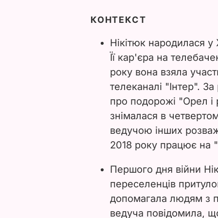
КОНТЕКСТ
Нікітюк народилася у
Її кар'єра на телебаче
року вона взяла участ
телеканалі "Інтер". З
про подорожі "Орел і
знімалася в четвертом
ведучою інших розважа
2018 року працює на "
Першого дня війни Нік
переселенців притулок
допомагала людям з п
ведуча повідомила, 