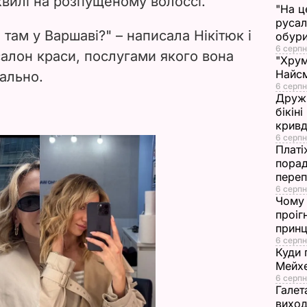
 хвилі на розпущеному волоссі.
"На ц
d
русал
там у Варшаві?" – написала Нікітюк і
обури
6 серпн
e
 салон краси, послугами якого вона
"Хрум
Найсм
мально.
o
6 серпн
Дружи
бікін
кривд
6 серпн
Платі
порад
переп
6 серпн
Чому 
проіг
принц
6 серпн
Куди 
Мейхе
6 серпн
Галет
виход