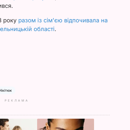
ився.
3 року
разом із сім'єю відпочивала на
мельницькій області
.
Нікітюк
РЕКЛАМА