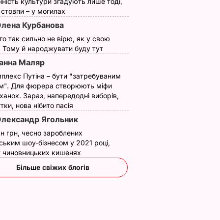
нність культури згадують лише тоді,
ї стовпи – у могилах
лена Курбанова
ого так сильно не вірю, як у свою
. Тому й народжувати буду тут
анна Маляр
плекс Путіна – бути "затребуваним
м". Для фюрера створюють міфи
ханок. Зараз, напередодні виборів,
утки, нова нібито пасія
лександр Ягольник
н грн, чесно зароблених
ським шоу-бізнесом у 2021 році,
 у чиновницьких кишенях
Більше свіжих блогів