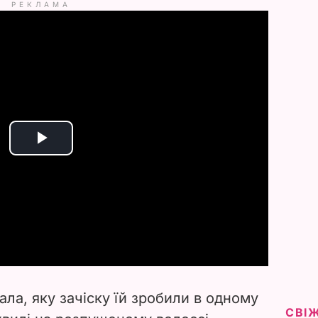
РЕКЛАМА
P
l
a
y
V
ла, яку зачіску їй зробили в одному
i
СВІ