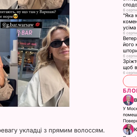
сподо
6 серпн
"Яка 
комен
усіма
6 серпн
Ветер
його 
штор
6 серпн
Зріжт
щоб в
6 серпн
БЛО
У Мос
помеш
Поверн
Ю
ревагу укладці з прямим волоссям.