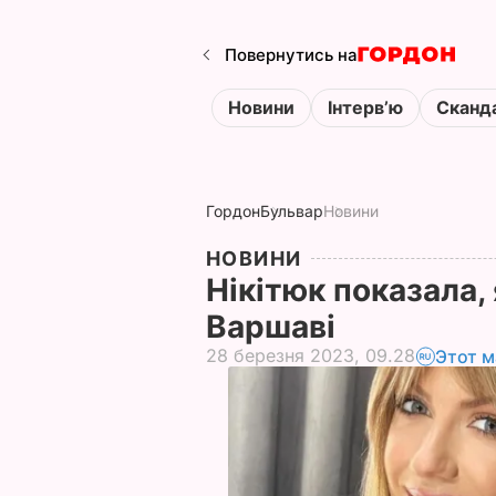
Повернутись на
Новини
Інтервʼю
Сканд
Гордон
Бульвар
Новини
НОВИНИ
Нікітюк показала, 
Варшаві
28 березня 2023, 09.28
Этот м