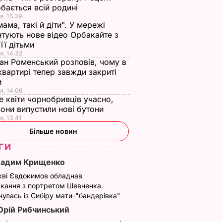
бається всій родині
я, 15.39
мама, такі й діти". У мережі
тують нове відео Орбакайте з
 її дітьми
я, 14.32
ан Роменський розповів, чому в
квартирі тепер завжди закриті
и
я, 14.06
е квіти чорнобривців учасно,
они випустили нові бутони
я, 13.41
Більше новин
ГИ
Вадим Крищенко
кві Євдокимов обладнав
кання з портретом Шевченка.
улась із Сибіру мати-"бандерівка"
рій Рибчинський