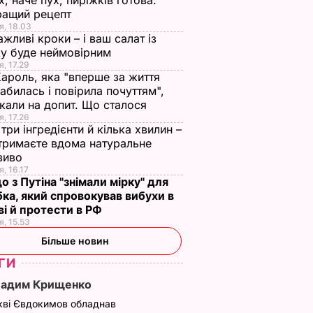
х, наче пух, пиріжків готова.
ращий рецепт
я, 18.03
ажливі кроки – і ваш салат із
у буде неймовірним
я, 17.29
Кароль, яка "вперше за життя
абилась і повірила почуттям",
кали на допит. Що сталося
я, 17.26
три інгредієнти й кілька хвилин –
отримаєте вдома натуральне
зиво
я, 16.17
о з Путіна "знімали мірку" для
ка, який спровокував вибухи в
і й протести в РФ
я, 15.53
Більше новин
ГИ
Вадим Крищенко
кві Євдокимов обладнав