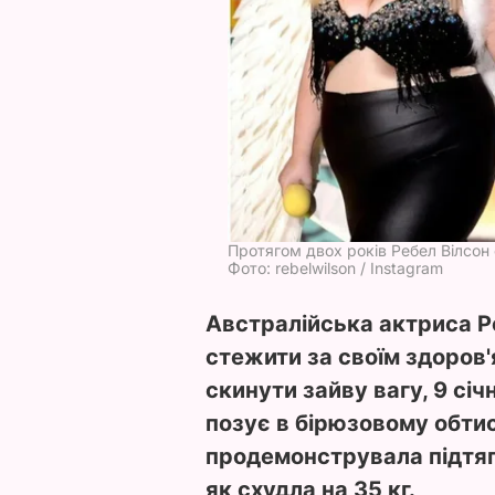
Протягом двох років Ребел Вілсон
Фото: rebelwilson / Instagram
Австралійська актриса Ре
стежити за своїм здоров'
скинути зайву вагу, 9 січ
позує в бірюзовому обтис
продемонструвала підтягн
як схудла на 35 кг.