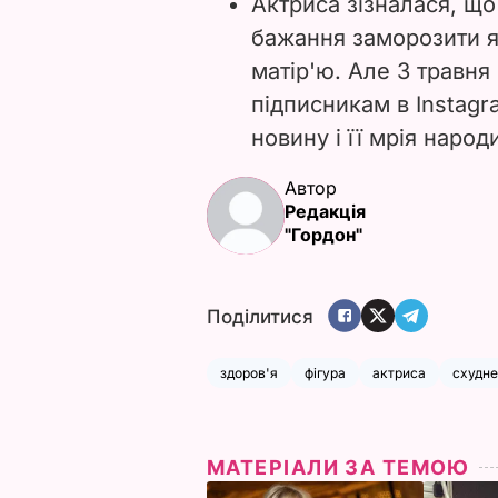
Актриса зізналася, що
бажання заморозити я
матір'ю. Але 3 травня
підписникам в Instagr
новину і її мрія наро
Автор
Редакція
"Гордон"
Поділитися
здоров'я
фігура
актриса
схудн
МАТЕРІАЛИ ЗА ТЕМОЮ