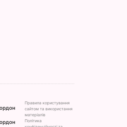
ь, що
"Нічого нав'язувати
Змішайте це з
не буду". Драпатий
борошном – і ціла
к
розповів, яку
гора м'яких, наче пу
ніжні
професію обрав його
пиріжків готова.
син
Найкращий рецепт
 зайвого
7 серпня, 19.28
БУЛЬВАР
7 серпня, 18.03
БУЛЬВАР
ВАР
Правила користування
ордон
сайтом та використання
матеріалів
Політика
ордон
конфіденційності та