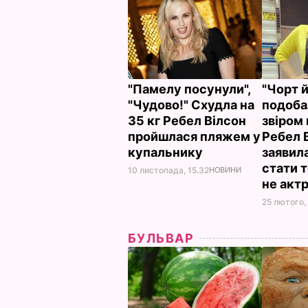
"Памелу посунули",
"Чорт й
"Чудово!" Схудла на
подоба
35 кг Ребел Вілсон
звіром 
пройшлася пляжем у
Ребел 
купальнику
заявил
стати 
10 листопада, 15.32
НОВИНИ
не акт
25 лютого,
БУЛЬВАР