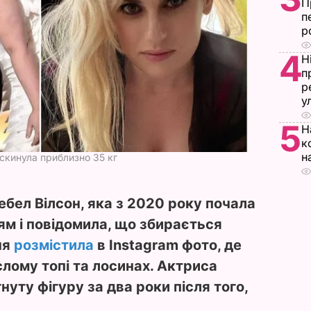
П
п
р
4
Н
п
р
у
5
Н
к
н
 скинула приблизно 35 кг
бел Вілсон, яка з 2020 року почала
ям і повідомила, що збирається
ня
розмістила
в Instagram фото, де
лому топі та лосинах. Актриса
уту фігуру за два роки після того,