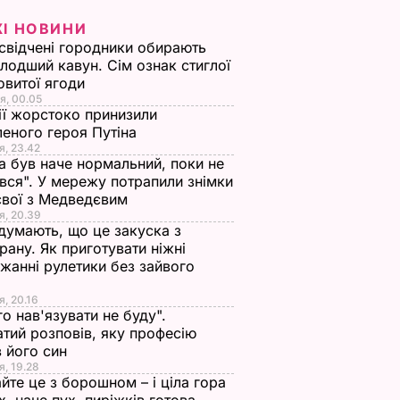
ЖІ НОВИНИ
свідчені городники обирають
лодший кавун. Сім ознак стиглої
овитої ягоди
я, 00.05
ії жорстоко принизили
еного героя Путіна
я, 23.42
а був наче нормальний, поки не
вся". У мережу потрапили знімки
євої з Медведєвим
я, 20.39
 думають, що це закуска з
рану. Як приготувати ніжні
жанні рулетики без зайвого
я, 20.16
го нав'язувати не буду".
тий розповів, яку професію
 його син
я, 19.28
йте це з борошном – і ціла гора