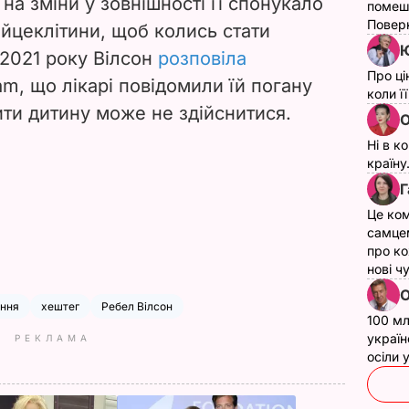
 на зміни у зовнішності її спонукало
помеш
Поверн
йцеклітини, щоб колись стати
Ю
 2021 року Вілсон
розповіла
Про ці
am, що лікарі повідомили їй погану
коли ї
дити дитину може не здійснитися.
О
Ні в к
країну
Г
Це ком
самце
про ко
нові ч
О
ення
хештег
Ребел Вілсон
100 мл
україн
РЕКЛАМА
осіли