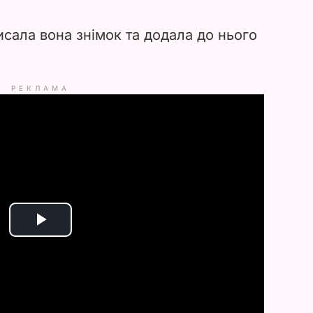
исала вона знімок та додала до нього
РЕКЛАМА
P
l
a