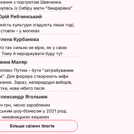
кання з портретом Шевченка.
улась із Сибіру мати-"бандерівка"
рій Рибчинський
нність культури згадують лише тоді,
ї стовпи – у могилах
лена Курбанова
ого так сильно не вірю, як у свою
. Тому й народжувати буду тут
анна Маляр
плекс Путіна – бути "затребуваним
м". Для фюрера створюють міфи
ханок. Зараз, напередодні виборів,
утки, нова нібито пасія
лександр Ягольник
н грн, чесно зароблених
ським шоу-бізнесом у 2021 році,
 у чиновницьких кишенях
Більше свіжих блогів