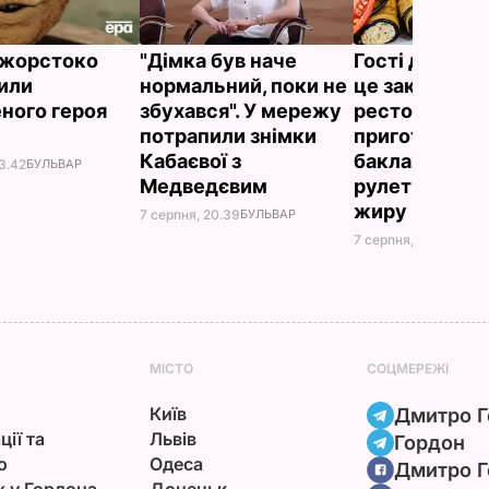
ї жорстоко
"Дімка був наче
Гості думают
или
нормальний, поки не
це закуска з
ного героя
збухався". У мережу
ресторану. Я
потрапили знімки
приготувати 
Кабаєвої з
баклажанні
3.42
БУЛЬВАР
Медведєвим
рулетики без
жиру
7 серпня, 20.39
БУЛЬВАР
7 серпня, 20.16
БУЛЬ
МІСТО
СОЦМЕРЕЖІ
Київ
Дмитро Г
ції та
Львів
Гордон
ю
Одеса
Дмитро Г
х у Гордона
Донецьк