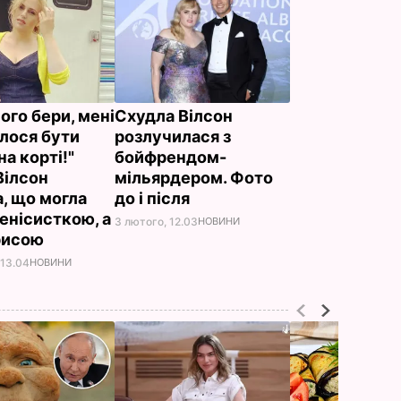
ого бери, мені
Схудла Вілсон
лося бути
розлучилася з
на корті!"
бойфрендом-
Вілсон
мільярдером. Фото
а, що могла
до і після
тенісисткою, а
3 лютого, 12.03
НОВИНИ
рисою
 13.04
НОВИНИ