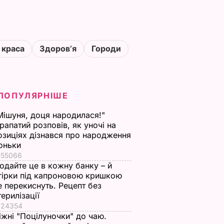
 краса
Здоровʼя
Городи
ПОПУЛЯРНІШЕ
Мішуня, доця народилася!"
рапатий розповів, як уночі на
озиціях дізнався про народження
оньки
55066
одайте це в кожну банку – й
гірки під капроновою кришкою
е перекиснуть. Рецепт без
терилізації
24354
іжні "Поцілуночки" до чаю.