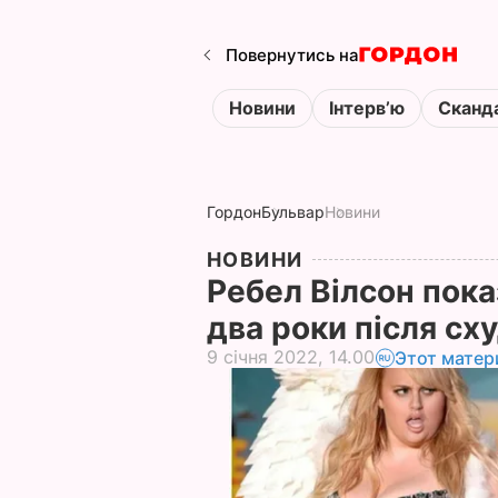
Повернутись на
Новини
Інтервʼю
Сканд
Гордон
Бульвар
Новини
НОВИНИ
Ребел Вілсон показ
два роки після сх
9 січня 2022, 14.00
Этот матер