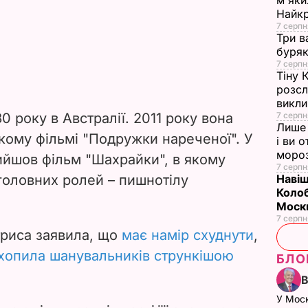
м'яки
Найк
7 серпн
Три в
буряк
7 серпн
Тіну 
розсл
викли
0 року в Австралії. 2011 року вона
7 серпн
Лише 
кому фільмі "Подружки нареченої". У
і ви 
моро
вийшов фільм "Шахрайки", в якому
7 серпн
 головних ролей – пишнотілу
Навіщ
Колоб
Москв
7 серпн
триса заявила, що
має намір схуднути
,
хопила шанувальників стрункішою
БЛО
У Мос