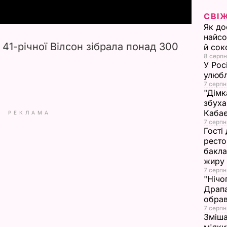
y
СВІ
Як до
V
найсо
 41-річної Вілсон зібрала понад 300
й сок
i
8 серпн
У Рос
улюбл
d
7 серпн
"Дімк
e
збуха
Каба
РЕКЛАМА
o
7 серпн
Гості
ресто
бакла
жиру
7 серпн
"Нічо
Драпа
обрав
7 серпн
Зміша