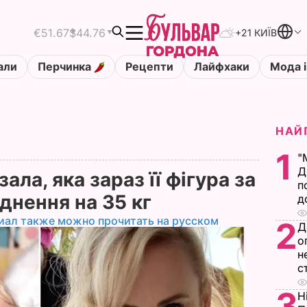
€51.67
$44.76
+21 КИЇВ
али
Перчинка
Рецепти
Лайфхаки
Мода і
НАЙ
1
"
Д
ала, яка зараз її фігура за
п
уднення на 35 кг
д
иал также можно прочитать на русском
2
Д
о
н
с
3
Н