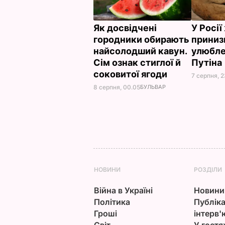
Як досвідчені
У Росі
городники обирають
приниз
найсолодший кавун.
улюбле
Сім ознак стиглої й
Путіна
соковитої ягоди
7 серпня, 2
8 серпня, 00.05
БУЛЬВАР
НОВИНИ
РОЗДІЛИ
Війна в Україні
Новини
Політика
Публіка
Гроші
інтерв'
Світ
У гостя