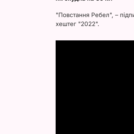
"Повстання Ребел", – підп
хештег "2022".