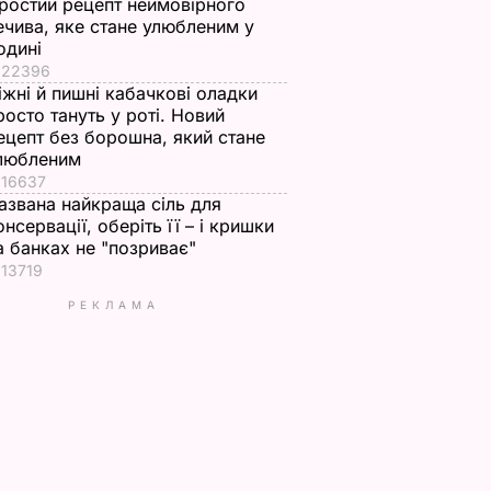
ростий рецепт неймовірного
ечива, яке стане улюбленим у
одині
22396
іжні й пишні кабачкові оладки
росто тануть у роті. Новий
ецепт без борошна, який стане
любленим
16637
азвана найкраща сіль для
онсервації, оберіть її – і кришки
а банках не "позриває"
13719
РЕКЛАМА