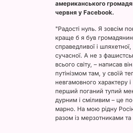
американського громадян
червня у Facebook.
"Радості нуль. Я зовсім п
краще б я був громадянином
справедливої і шляхетної, 
сучасної. А не з фашистс
всього світу, – написав ві
путінізмом там, у своїй те
невгамовного характеру і
перший поганий тупий мент
дурним і сміливим – це п
марно. На мою рідну Росі
разом із мерзотниками та