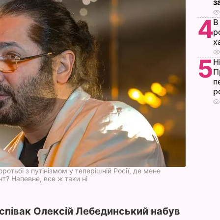
з
4
В
р
х
5
Н
П
п
р
отьбі з путінізмом у теперішній Росії, де мене
т? Напевне, все ж таки ні
 співак Олексій Лебединський набув