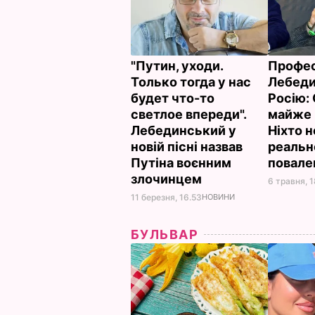
"Путин, уходи.
Профе
Только тогда у нас
Лебеди
будет что-то
Росію: 
светлое впереди".
майже 
Лебединський у
Ніхто н
новій пісні назвав
реальн
Путіна воєнним
повале
злочинцем
6 травня, 
11 березня, 16.53
НОВИНИ
БУЛЬВАР