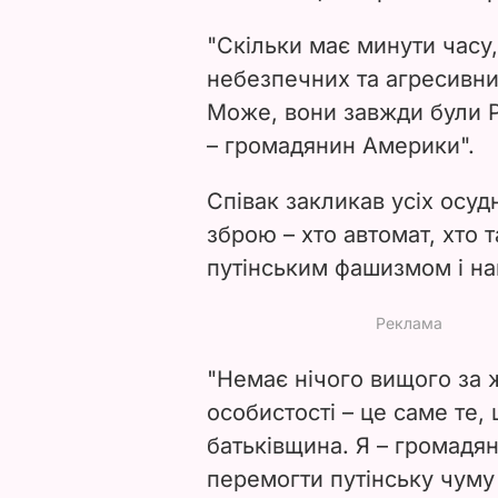
"Скільки має минути часу
небезпечних та агресивних
Може, вони завжди були Рос
– громадянин Америки".
Співак закликав усіх осуд
зброю – хто автомат, хто т
путінським фашизмом і на
"Немає нічого вищого за ж
особистості – це саме те,
батьківщина. Я – громадянин
перемогти путінську чуму 