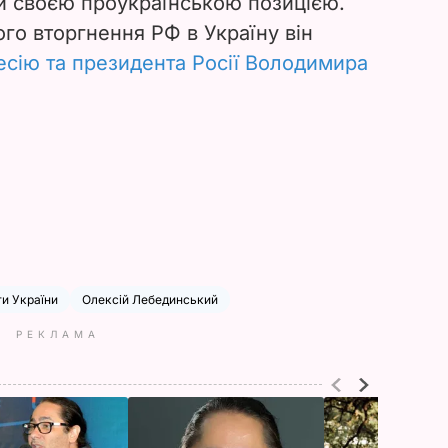
й своєю проукраїнською позицією.
го вторгнення РФ в Україну він
есію та президента Росії Володимира
ти України
Олексій Лебединський
РЕКЛАМА