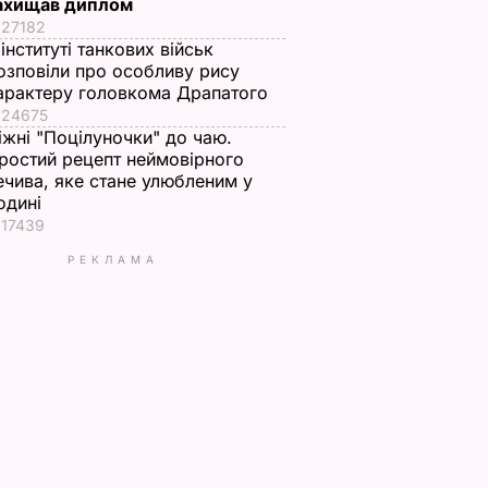
ахищав диплом
27182
 інституті танкових військ
озповіли про особливу рису
арактеру головкома Драпатого
24675
іжні "Поцілуночки" до чаю.
ростий рецепт неймовірного
ечива, яке стане улюбленим у
одині
17439
РЕКЛАМА