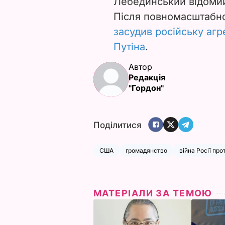
Лебединський відоми
Після повномасштабно
засудив російську агр
Путіна
.
Автор
Редакція
"Гордон"
Поділитися
США
громадянство
війна Росії про
МАТЕРІАЛИ ЗА ТЕМОЮ