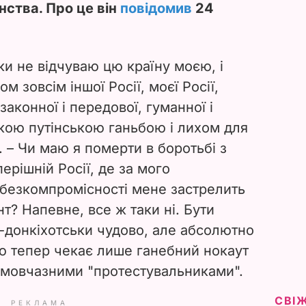
ства. Про це він
повідомив
24
оки не відчуваю цю країну моєю, і
 зовсім іншої Росії, моєї Росії,
законної і передової, гуманної і
ькою путінською ганьбою і лихом для
н. – Чи маю я померти в боротьбі з
перішній Росії, де за мого
 безкомпромісності мене застрелить
? Напевне, все ж таки ні. Бути
о-донкіхотськи чудово, але абсолютно
ю тепер чекає лише ганебний нокаут
 мовчазними "протестувальниками".
СВІ
РЕКЛАМА