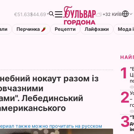
€51.63
$44.69
+32 КИЇВ
али
Перчинка
Рецепти
Лайфхаки
Мода і
НАЙ
1
"
Ц
анебний нокаут разом із
п
овчазними
2
У
ами". Лебединський
–
г
 американського
3
"
д
териал также можно прочитать на русском
і