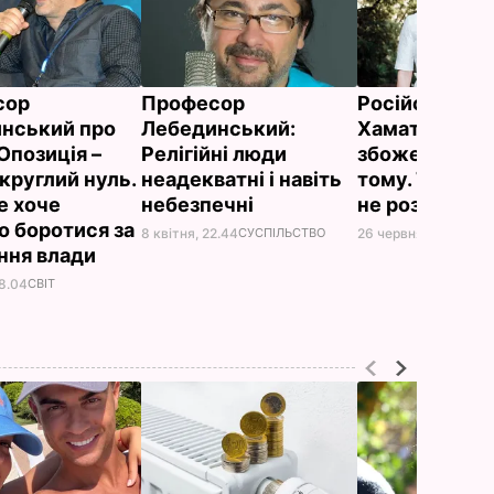
сор
Професор
Російська ак
нський про
Лебединський:
Хаматова: Ро
Опозиція –
Релігійні люди
збожеволіла 
круглий нуль.
неадекватні і навіть
тому. Тільки 
е хоче
небезпечні
не розуміла
о боротися за
8 квітня, 22.44
СУСПІЛЬСТВО
26 червня, 15.04
НОВ
ння влади
18.04
СВІТ