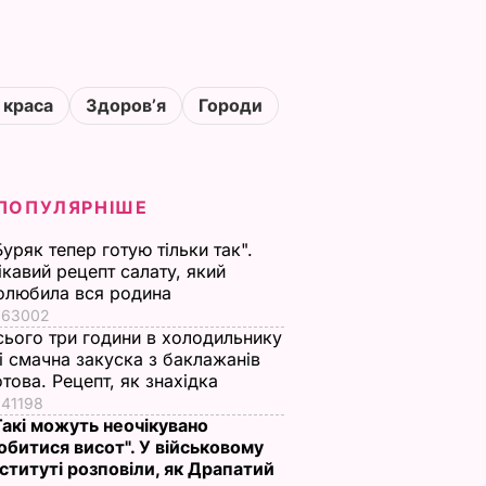
 краса
Здоровʼя
Городи
ПОПУЛЯРНІШЕ
Буряк тепер готую тільки так".
ікавий рецепт салату, який
олюбила вся родина
63002
сього три години в холодильнику
 і смачна закуска з баклажанів
отова. Рецепт, як знахідка
41198
Такі можуть неочікувано
обитися висот". У військовому
нституті розповіли, як Драпатий