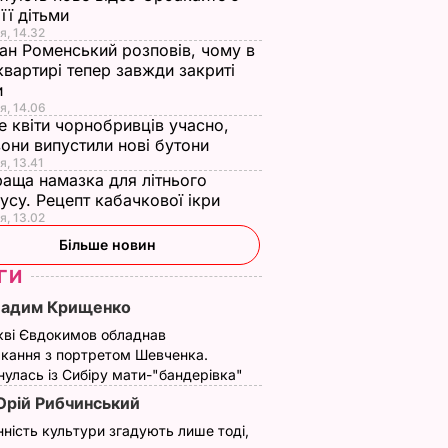
 її дітьми
я, 14.32
ан Роменський розповів, чому в
квартирі тепер завжди закриті
и
я, 14.06
е квіти чорнобривців учасно,
они випустили нові бутони
я, 13.41
аща намазка для літнього
усу. Рецепт кабачкової ікри
я, 13.02
Більше новин
ГИ
Вадим Крищенко
кві Євдокимов обладнав
кання з портретом Шевченка.
улась із Сибіру мати-"бандерівка"
рій Рибчинський
нність культури згадують лише тоді,