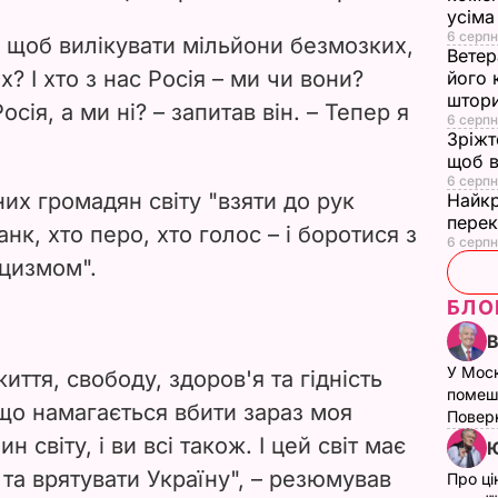
усіма
d
6 серпн
, щоб вилікувати мільйони безмозких,
Ветер
e
? І хто з нас Росія – ми чи вони?
його 
штор
ія, а ми ні? – запитав він. – Тепер я
6 серпн
o
Зріжт
щоб в
6 серпн
них громадян світу "взяти до рук
Найкр
перек
анк, хто перо, хто голос – і боротися з
6 серпн
цизмом".
БЛО
У Мос
иття, свободу, здоров'я та гідність
помеш
 що намагається вбити зараз моя
Поверн
 світу, і ви всі також. І цей світ має
Ю
та врятувати Україну", – резюмував
Про ці