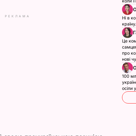
коли ї
О
РЕКЛАМА
Ні в к
країну
Г
Це ком
самце
про ко
нові ч
О
100 мл
україн
осіли