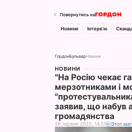
Повернутись на
Новини
Інтервʼю
Сканд
Гордон
Бульвар
Новини
НОВИНИ
"На Росію чекає г
мерзотниками і м
"протестувальник
заявив, що набув
громадянства
28 червня 2022, 14.51
Этот ма