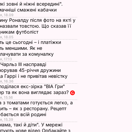
кі зовні й ніжні всередині".
ачніші смажені кабачки
я, 18.09
ну Роналду після фото на яхті у
і назвали товстою. Що сказав її
никам футболіст
я, 18.05
ть це сьогодні – і платіжки
ть меншими. Як не
лачувати за комуналку
я, 17.13
Чарльз III насправді
норував 45-річчя дружини
а Гаррі і не привітав невістку
я, 16.36
поділася екс-зірка "ВІА Гри"
р та як вона виглядає зараз?
я, 15.56
а з томатами готується легко, а
ить – як з ресторану. Рецепт
бається всій родині
я, 15.39
мама, такі й діти". У мережі
тують нове відео Орбакайте з