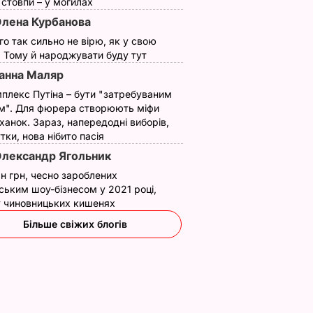
ї стовпи – у могилах
лена Курбанова
ого так сильно не вірю, як у свою
. Тому й народжувати буду тут
анна Маляр
плекс Путіна – бути "затребуваним
м". Для фюрера створюють міфи
ханок. Зараз, напередодні виборів,
утки, нова нібито пасія
лександр Ягольник
н грн, чесно зароблених
ським шоу-бізнесом у 2021 році,
 у чиновницьких кишенях
Більше свіжих блогів