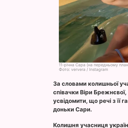
11-річна Сара (на передньому план
Фото: ververa / Instagram
За словами колишньої уча
співачки Віри Брежнєвої,
усвідомити, що речі з її г
доньки Сари.
Колишня учасниця українс