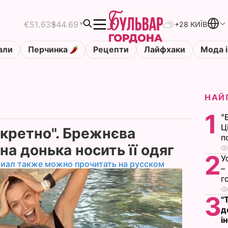
€51.63
$44.69
+28 КИЇВ
али
Перчинка
Рецепти
Лайфхаки
Мода і
НАЙ
1
"
Ц
нкретно". Брежнєва
п
на донька носить її одяг
2
У
риал также можно прочитать на русском
–
г
3
"
д
і