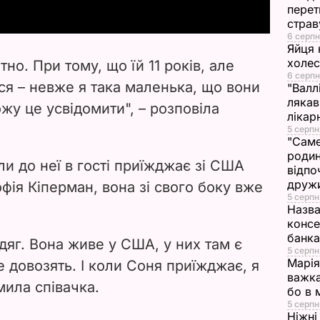
перет
y
страв
6 серпн
V
Яйця 
холе
но. При тому, що їй 11 років, але
i
6 серпн
ся – невже я така маленька, що вони
"Валл
лякав
ожу це усвідомити", – розповіла
d
лікар
5 серпн
e
"Саме
родин
и до неї в гості приїжджає зі США
відпо
o
друж
фія Кіперман, вона зі свого боку вже
5 серпн
Назва
консе
банка
одяг. Вона живе у США, у них там є
5 серпн
Марія
е довозять. І коли Соня приїжджає, я
важка
мила співачка.
бо в 
5 серпн
Ніжні 