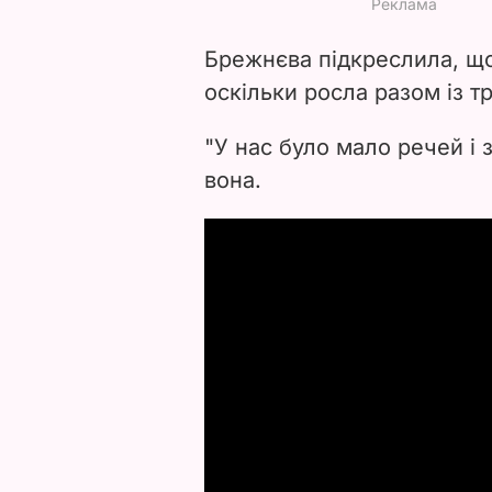
Брежнєва підкреслила, що
оскільки росла разом із т
"У нас було мало речей і 
вона.