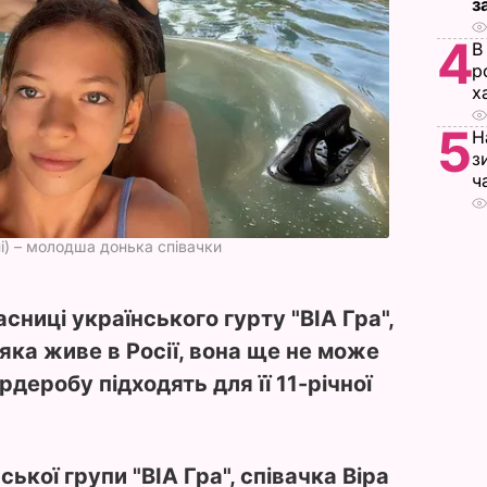
з
4
В
р
х
5
Н
з
ч
і) – молодша донька співачки
сниці українського гурту "ВІА Гра",
 яка живе в Росії, вона ще не може
ардеробу підходять для її 11-річної
ької групи "ВІА Гра", співачка Віра