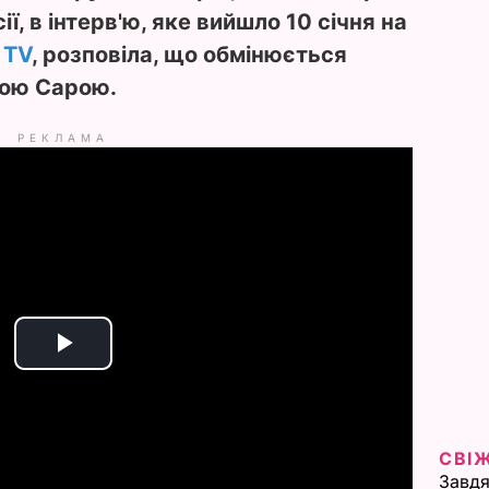
ї, в інтерв'ю, яке вийшло 10 січня на
 TV
, розповіла, що обмінюється
кою Сарою.
РЕКЛАМА
P
l
СВІ
a
Завдя