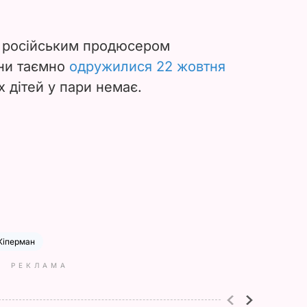
а російським продюсером
ни таємно
одружилися 22 жовтня
х дітей у пари немає.
Кіперман
РЕКЛАМА