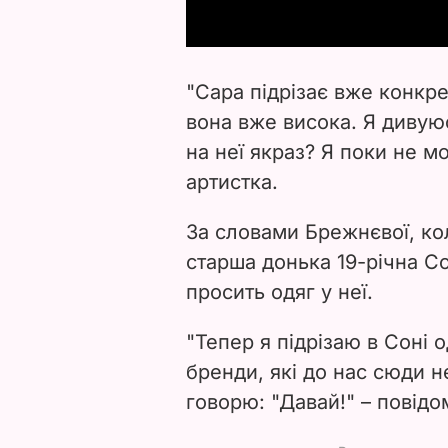
"Сара підрізає вже конкрет
вона вже висока. Я дивую
на неї якраз? Я поки не м
артистка.
За словами Брежнєвої, кол
старша донька 19-річна Со
просить одяг у неї.
"Тепер я підрізаю в Соні 
бренди, які до нас сюди н
говорю: "Давай!" – повідо