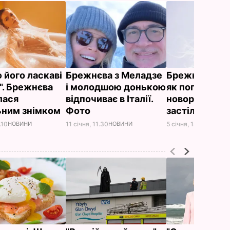
 його ласкаві
Брежнєва з Меладзе
Брежнєва пок
". Брежнєва
і молодшою донькою
як погладшал
лася
відпочиває в Італії.
новорічного
ьним знімком
Фото
застілля
.10
НОВИНИ
11 січня, 11.30
НОВИНИ
5 січня, 14.57
НОВИН