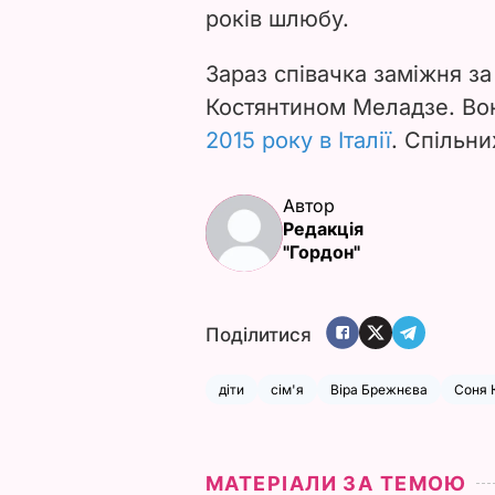
років шлюбу.
Зараз співачка заміжня з
Костянтином Меладзе. Во
2015 року в Італії
. Спільни
Автор
Редакція
"Гордон"
Поділитися
діти
сім'я
Віра Брежнєва
Соня 
МАТЕРІАЛИ ЗА ТЕМОЮ