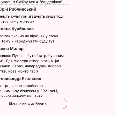
улась із Сибіру мати-"бандерівка"
рій Рибчинський
нність культури згадують лише тоді,
ї стовпи – у могилах
лена Курбанова
ого так сильно не вірю, як у свою
. Тому й народжувати буду тут
анна Маляр
плекс Путіна – бути "затребуваним
м". Для фюрера створюють міфи
ханок. Зараз, напередодні виборів,
утки, нова нібито пасія
лександр Ягольник
н грн, чесно зароблених
ським шоу-бізнесом у 2021 році,
 у чиновницьких кишенях
Більше свіжих блогів