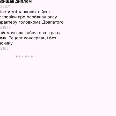
ахищав диплом
25371
 інституті танкових військ
озповіли про особливу рису
арактеру головкома Драпатого
21977
айсмачніша кабачкова ікра на
иму. Рецепт консервації без
аснику
21054
РЕКЛАМА