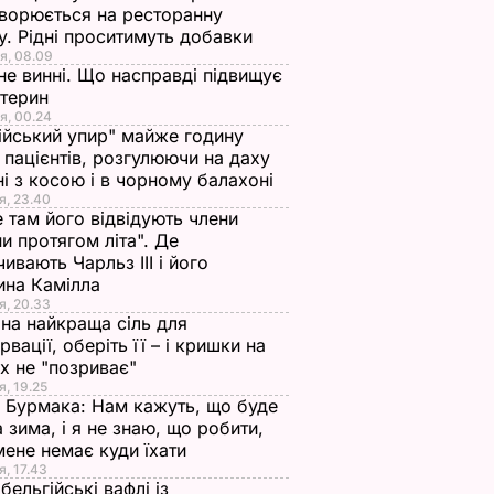
ворюється на ресторанну
у. Рідні проситимуть добавки
я, 08.09
не винні. Що насправді підвищує
стерин
я, 00.24
ійський упир" майже годину
 пацієнтів, розгулюючи на даху
ні з косою і в чорному балахоні
я, 23.40
 там його відвідують члени
и протягом літа". Де
чивають Чарльз III і його
ина Камілла
я, 20.33
на найкраща сіль для
рвації, оберіть її – і кришки на
х не "позриває"
я, 19.25
 Бурмака: Нам кажуть, що буде
 зима, і я не знаю, що робити,
мене немає куди їхати
я, 17.43
бельгійські вафлі із