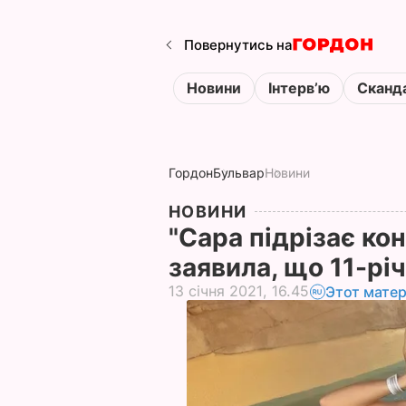
Повернутись на
Новини
Інтервʼю
Сканд
Гордон
Бульвар
Новини
НОВИНИ
"Сара підрізає ко
заявила, що 11-річ
13 січня 2021, 16.45
Этот мате