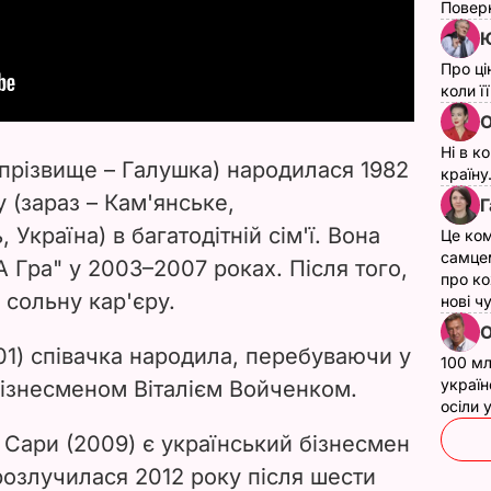
Поверн
Ю
Про ці
коли ї
О
Ні в к
прізвище – Галушка) народилася 1982
країну
 (зараз – Кам'янське,
Г
, Україна)
в багатодітній сім'ї.
Вона
Це ком
самце
 Гра" у 2003–2007 роках. Після того,
про ко
 сольну кар'єру.
нові ч
О
1) співачка народила, перебуваючи у
100 мл
україн
бізнесменом Віталієм Войченком.
осіли
Сари (2009) є український бізнесмен
озлучилася 2012 року після шести