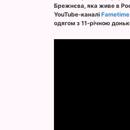
Брежнєва, яка живе в Росі
YouTube-каналі
Fametime
одягом з 11-річною донь