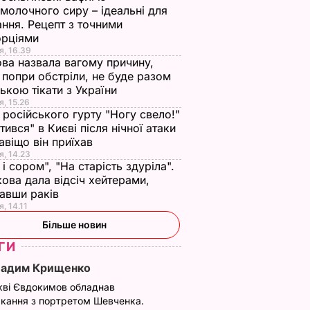
молочного сиру – ідеальні для
ння. Рецепт з точними
орціями
я, 16.39
ва назвала вагому причину,
 попри обстріли, не буде разом
нькою тікати з України
я, 15.26
 російського гурту "Ногу свело!"
ітився" в Києві після нічної атаки
авіщо він приїхав
я, 14.23
 і сором", "На старість здуріла".
ова дала відсіч хейтерами,
авши раків
, 14.11
Більше новин
ГИ
Вадим Крищенко
кві Євдокимов обладнав
кання з портретом Шевченка.