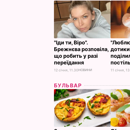
"Іди ти, Віро".
"Люблю
Брежнєва розповіла,
дотики
що робить у разі
поділи
переїдання
постіл
12 січня, 11.30
НОВИНИ
11 січня, 13
БУЛЬВАР