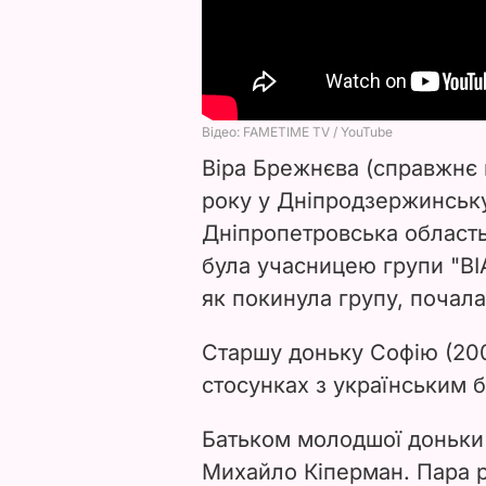
Віра Брежнєва (справжнє 
року у Дніпродзержинську
Дніпропетровська область
була учасницею групи "ВІА
як покинула групу, почала
Старшу доньку Софію (200
стосунках з українським 
Батьком молодшої доньки 
Михайло Кіперман. Пара р