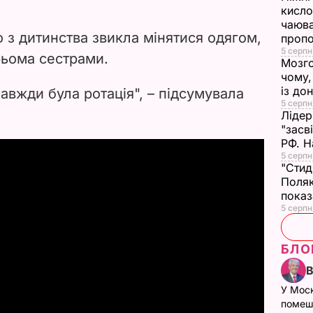
кисло
чаюва
 з дитинства звикла мінятися одягом,
проп
5 серпн
рьома сестрами.
Мозго
чому,
із до
завжди була ротація", – підсумувала
5 серпн
Лідер
"засв
РФ. Н
5 серпн
"Стид
Поляк
показ
5 серпня
БЛО
У Мос
помеш