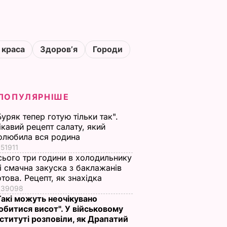
 краса
Здоровʼя
Городи
ПОПУЛЯРНІШЕ
Буряк тепер готую тільки так".
ікавий рецепт салату, який
олюбила вся родина
51911
сього три години в холодильнику
 і смачна закуска з баклажанів
отова. Рецепт, як знахідка
39098
Такі можуть неочікувано
обитися висот". У військовому
нституті розповіли, як Драпатий