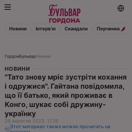
Новини
Інтервʼю
Скандали
Перчинка
Гордон
Бульвар
Новини
НОВИНИ
"Тато знову мріє зустріти кохання
і одружися". Гайтана повідомила,
що її батько, який проживає в
Конго, шукає собі дружину-
українку
29 вересня 2023, 17.36
Этот материал также можно прочитать на
русском