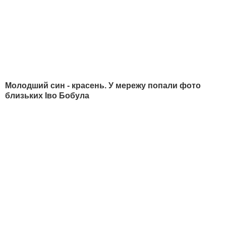
РЕКЛАМА
НОВИНИ
РОЗДІЛИ
Війна в Україні
Новини
Політика
Публікації та інтерв'ю
Гроші
У гостях у Гордона
Світ
Блоги
Спорт
Бульвар
Культура
LIVE
Техно
Ексклюзив
Спосіб життя
Фото
Надзвичайні події
Відео
Інфографіка
Опитування
Цікаве
YouTube-шоу
Спецпроєкти
МІСТО
СОЦМЕРЕЖІ