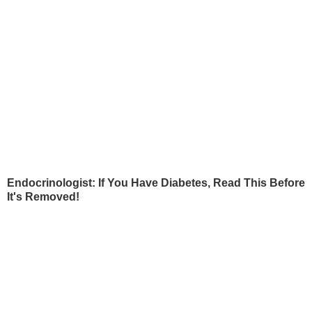
розсталися, Гайтана разом із матір'ю
повернулася в Україну.
Співачка розпочала кар'єру в 1991 році.
У її дискографії 11 альбомів.
Гайтана
брала участь у записі мультфільмів,
працювала беквокалісткою. Перший
сольний альбом співачки вийшов 2003
року.
2012 року Гайтана представляла на
"Євробаченні" Україну, посівши 15-те
місце з піснею Be my guest.
Автор
Галина Гришина