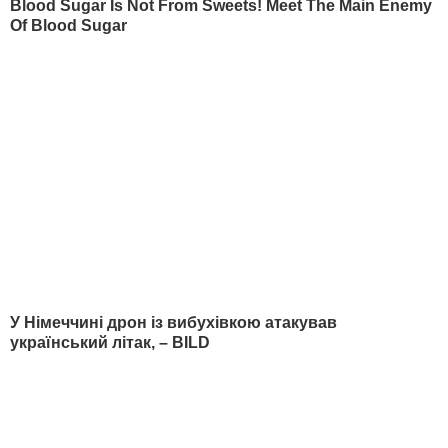
22 вересня, 12.52
НОВИНИ
23 листопада, 20.26
НОВИНИ
БУЛЬВАР
"Це дуже цінна перевага".
Секрет пружності
Спадкоємиця
квашених помідорів – 
британського престолу
цьому листі. Рецепт б
народилася у Португалії –
оцту, за яким готувал
у чому причина
наші бабусі
7 серпня, 00.02
БУЛЬВАР
6 серпня, 23.14
БУЛЬВАР
НАЙПОПУЛЯРНІШЕ
1
"Буряк тепер готую тільки так". Цікавий рецепт
салату, який полюбила вся родина