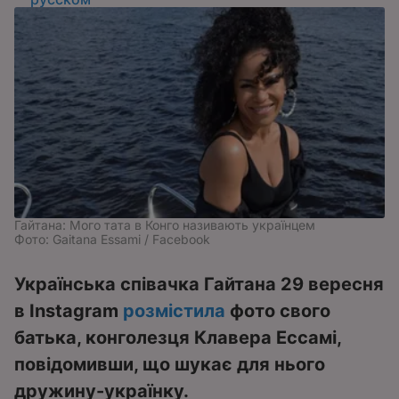
Гайтана: Мого тата в Конго називають українцем
Фото: Gaitana Essami / Facebook
Українська співачка Гайтана 29 вересня
в Instagram
розмістила
фото свого
батька, конголезця Клавера Ессамі,
повідомивши, що шукає для нього
дружину-українку.