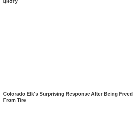
Юрій Рибчинський
Про цінність культури згадують лише тоді, коли її стовпи –
у могилах
Олена Курбанова
Ні в кого так сильно не вірю, як у свою країну. Тому й
народжувати буду тут
Ганна Маляр
Це комплекс Путіна – бути "затребуваним самцем". Для
фюрера створюють міфи про коханок. Зараз, напередодні
виборів, нові чутки, нова нібито пасія
Олександр Ягольник
100 млн грн, чесно зароблених українським шоу-бізнесом у
2021 році, осіли у чиновницьких кишенях
Більше свіжих блогів