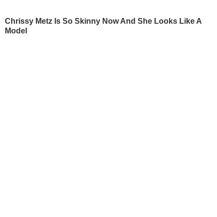
Київ
Дмитро Гордон
Львів
Гордон
Одеса
Дмитро Гордон
Донецьк
Гордон
Харків
Дмитро Гордон
Дніпро
Гордон
Маріуполь
Дмитро Гордон
Луганськ
Олеся Бацман
Дмитро Гордон
Flipboard
RSS
У гостях у Гордона
Дмитро Гордон
Олеся Бацман
ІНФОРМАЦІЯ
Вакансії