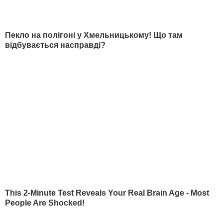
7 серпня, 00.02
Секрет пружності квашених помідорів – у цьому
листі. Рецепт без оцту, за яким готували ще наші
бабусі
6 серпня, 23.14
"На це навіть ніяково дивитися". Шоу з русалками у
відомому ресторані обурило мережу. Відео
6 серпня, 21.38
Це саме те, що врятує у спеку. Рецепт смачнючої
окрошки
6 серпня, 18.21
"Хрумкі зовні й ніжні всередині". Найсмачніші
смажені кабачки
6 серпня, 18.09
Дружину Роналду назвали товстою. Що сказав її
кривдникам футболіст
6 серпня, 18.05
Платіжки стануть меншими – дієві поради "без
води", як не переплачувати за комуналку
6 серпня, 17.13
Чому Чарльз III насправді проігнорував 45-річчя
дружини принца Гаррі і не привітав невістку
6 серпня, 16.36
Куди поділася ексзірка "ВІА Гри" Мейхер і який