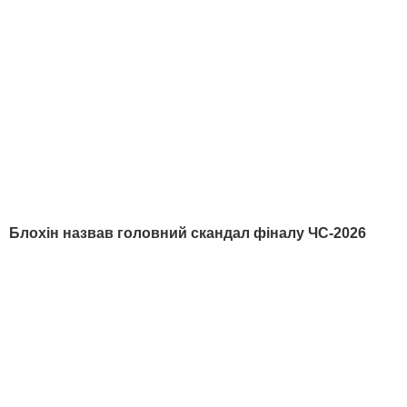
вигляд вона має зараз?
6 серпня, 15.56
Галета з томатами готується легко, а виходить – як
з ресторану. Рецепт сподобається всій родині
6 серпня, 15.39
Більше новин
РЕКЛАМА