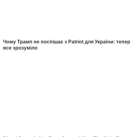
Поділитися
співачка
Гайтана
РЕКЛАМА
МАТЕРІАЛИ ЗА ТЕМОЮ
"За тиждень мінус п'ять
"Комплімент від бога",
кілограмів легко". Гайтана
"Гарне серденько". Га
поділилася способом
розчулила мережу но
схуднення
фото чотирирічної до