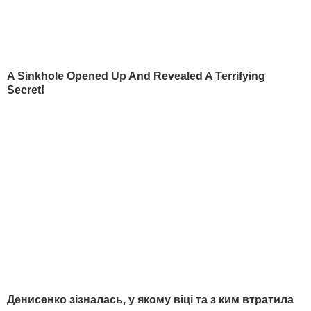
БЛОГИ
Вадим Крищенко
У Москві Євдокимов обладнав помешкання з портретом
Шевченка. Повернулась із Сибіру мати-"бандерівка"