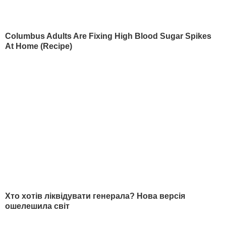
КОНТЕКСТ
Гайтана народилася 24 березня 1979
року в Києві. До п'яти років вона разом
із матір'ю-українкою жила в Республіці
Конго, у Браззавілі, звідки родом її
батько. Після того, як батьки