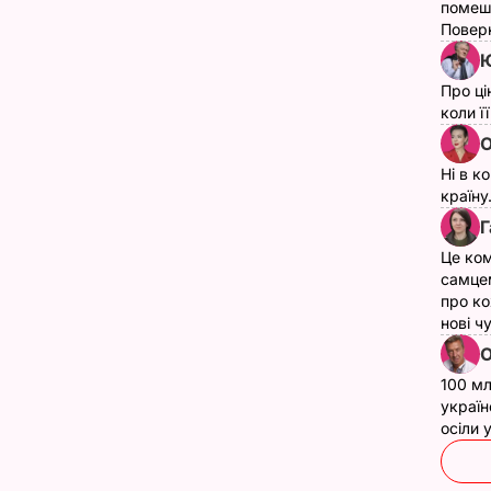
помеш
Поверн
Ю
Про ці
коли ї
О
Ні в к
країну
Г
Це ком
самце
про ко
нові ч
О
100 мл
україн
осіли