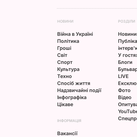
НОВИНИ
РОЗДІЛИ
Війна в Україні
Новини
Політика
Публіка
Гроші
інтерв'
Світ
У гостя
Спорт
Блоги
Культура
Бульва
Техно
LIVE
Спосіб життя
Ексклю
Надзвичайні події
Фото
Інфографіка
Відео
Цікаве
Опитув
YouTub
Спецпр
ІНФОРМАЦІЯ
Вакансії