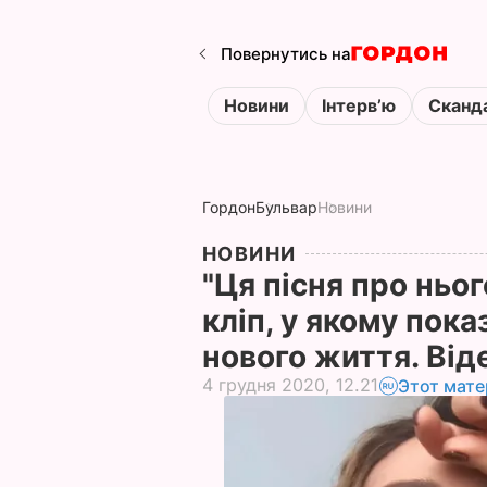
Повернутись на
Новини
Інтервʼю
Сканд
Гордон
Бульвар
Новини
НОВИНИ
"Ця пісня про ньог
кліп, у якому пок
нового життя. Ві
4 грудня 2020, 12.21
Этот мате