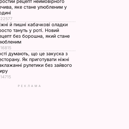
ростий рецепт неймовірного
ечива, яке стане улюбленим у
одині
22577
іжні й пишні кабачкові оладки
росто тануть у роті. Новий
ецепт без борошна, який стане
любленим
16815
ості думають, що це закуска з
есторану. Як приготувати ніжні
аклажанні рулетики без зайвого
иру
14715
РЕКЛАМА