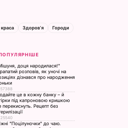
 краса
Здоровʼя
Городи
ПОПУЛЯРНІШЕ
Мішуня, доця народилася!"
рапатий розповів, як уночі на
озиціях дізнався про народження
оньки
57388
одайте це в кожну банку – й
гірки під капроновою кришкою
е перекиснуть. Рецепт без
терилізації
25540
іжні "Поцілуночки" до чаю.