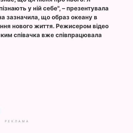
пізнають у ній себе", – презентувала
на зазначила, що образ океану в
ення нового життя. Режисером відео
 яким співачка вже співпрацювала
РЕКЛАМА