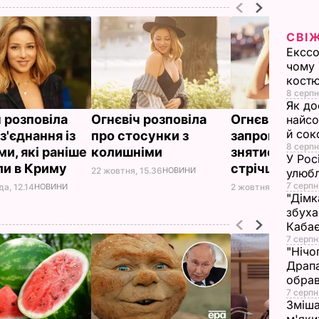
СВІ
Екссо
чому 
костю
8 серпн
Як до
 розповіла
Огнєвіч розповіла
Огнєвіч: Якщ
найсо
й сок
з'єднання із
про стосунки з
запропонуют
8 серпн
и, які раніше
колишніми
знятися у від
У Рос
и в Криму
стрічці, пог
22 жовтня, 15.36
НОВИНИ
улюбл
7 серпн
а, 12.14
НОВИНИ
2 жовтня, 17.42
НОВИ
"Дімк
збуха
Каба
7 серпн
"Нічо
Драпа
обрав
7 серпн
Зміша