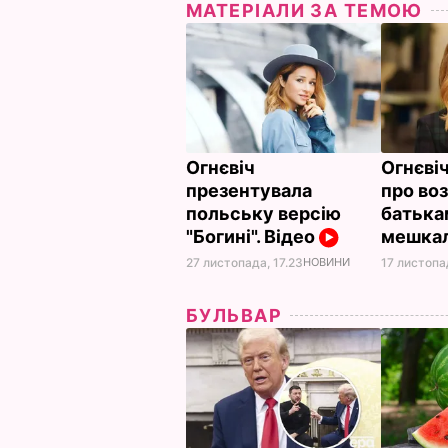
МАТЕРІАЛИ ЗА ТЕМОЮ
Огнєвіч
Огнєвіч
презентувала
про воз
польську версію
батькам
"Богині". Відео
мешкал
17 листопад
27 листопада, 17.23
НОВИНИ
БУЛЬВАР