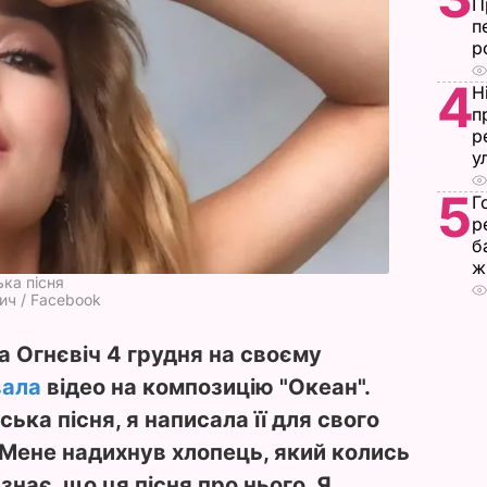
П
п
р
4
Н
п
р
у
5
Г
р
б
ж
ька пісня
вич / Facebook
а Огнєвіч 4 грудня на своєму
вала
відео на композицію "Океан".
ька пісня, я написала її для свого
 Мене надихнув хлопець, який колись
знає, що ця пісня про нього. Я