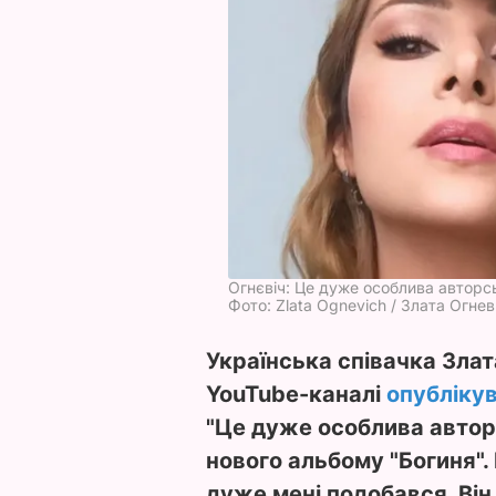
Огнєвіч: Це дуже особлива авторс
Фото: Zlata Ognevich / Злата Огне
Українська співачка Злат
YouTube-каналі
опубліку
"Це дуже особлива авторс
нового альбому "Богиня".
дуже мені подобався. Він 