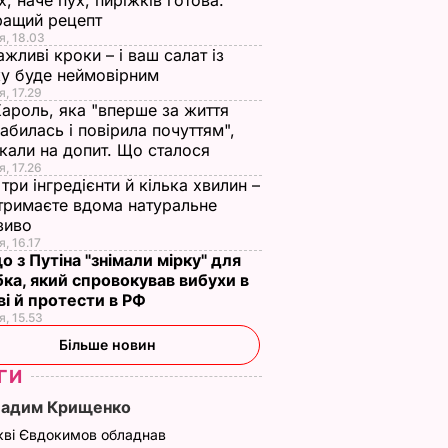
х, наче пух, пиріжків готова.
ращий рецепт
аче
Гості думають, що
"Нічого нав'язувати
я, 18.03
поки не
це закуска з
не буду". Драпатий
ажливі кроки – і ваш салат із
 мережу
ресторану. Як
розповів, яку
у буде неймовірним
імки
приготувати ніжні
професію обрав йог
я, 17.29
Кароль, яка "вперше за життя
баклажанні
син
абилась і повірила почуттям",
рулетики без зайвого
7 серпня, 19.28
БУЛЬВАР
кали на допит. Що сталося
жиру
ВАР
я, 17.26
три інгредієнти й кілька хвилин –
7 серпня, 20.16
БУЛЬВАР
отримаєте вдома натуральне
зиво
я, 16.17
о з Путіна "знімали мірку" для
ка, який спровокував вибухи в
і й протести в РФ
я, 15.53
Більше новин
ГИ
Вадим Крищенко
кві Євдокимов обладнав