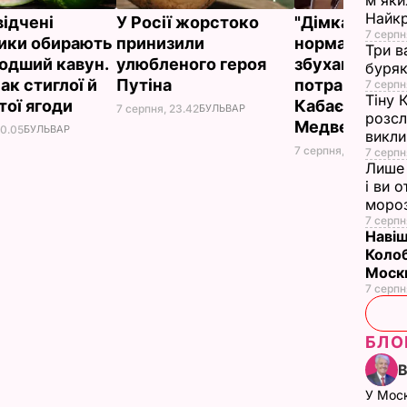
м'яки
Найк
відчені
У Росії жорстоко
"Дімка був н
7 серпн
ики обирають
принизили
нормальний, 
Три в
одший кавун.
улюбленого героя
збухався". У
буряк
ак стиглої й
Путіна
потрапили зн
7 серпн
Тіну 
тої ягоди
Кабаєвої з
7 серпня, 23.42
БУЛЬВАР
розсл
Медведєвим
00.05
БУЛЬВАР
викли
7 серпня, 20.39
БУЛЬ
7 серпн
Лише 
і ви 
моро
7 серпн
Навіщ
Колоб
Москв
7 серпн
БЛО
У Мос