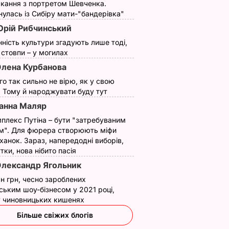
кання з портретом Шевченка.
улась із Сибіру мати-"бандерівка"
рій Рибчинський
нність культури згадують лише тоді,
ї стовпи – у могилах
лена Курбанова
ого так сильно не вірю, як у свою
. Тому й народжувати буду тут
анна Маляр
плекс Путіна – бути "затребуваним
м". Для фюрера створюють міфи
ханок. Зараз, напередодні виборів,
утки, нова нібито пасія
лександр Ягольник
н грн, чесно зароблених
ським шоу-бізнесом у 2021 році,
 у чиновницьких кишенях
Більше свіжих блогів