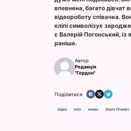
впевнена, багато дівчат в
відеороботу співачка. Во
кліпі символізує зародж
є Валерій Погонський, із
раніше.
Автор
Редакція
"Гордон"
Поділитися
відео
кліп
океан
Злата Огнєвіч