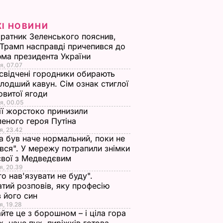
ЖІ НОВИНИ
ратник Зеленського пояснив,
Трамп насправді причепився до
ма президента України
я, 07.07
свідчені городники обирають
о
лодший кавун. Сім ознак стиглої
овитої ягоди
ь
я, 00.05
вертій
ії жорстоко принизили
оджуся
еного героя Путіна
я, 23.42
НИ
а був наче нормальний, поки не
вся". У мережу потрапили знімки
євої з Медведєвим
я, 20.39
го нав'язувати не буду".
тий розповів, яку професію
 його син
я, 19.28
йте це з борошном – і ціла гора