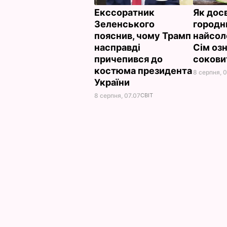
Екссоратник
Як дос
Зеленського
городн
пояснив, чому Трамп
найсол
насправді
Сім озн
причепився до
сокови
костюма президента
8 серпня, 
України
8 серпня, 07.07
СВІТ