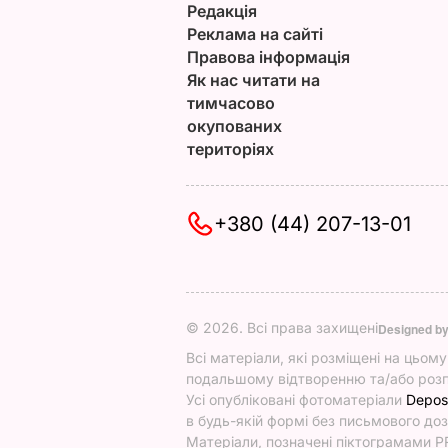
Редакція
Реклама на сайті
Правова інформація
Як нас читати на
тимчасово
окупованих
територіях
+380 (44) 207-13-01
© 2026. Всі права захищені
Designed b
Всі матеріали, які розміщені на цьом
подальшому відтворенню та/або розп
Усі опубліковані фотоматеріали
Depos
в будь-якій формі без письмового доз
Матеріали, позначені піктограмами PR