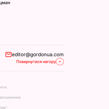
цман
editor@gordonua.com
Повернутися нагору
ають
повсюдженню
лив",