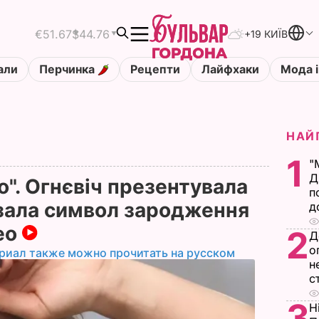
€51.67
$44.76
+19 КИЇВ
али
Перчинка
Рецепти
Лайфхаки
Мода і
НАЙ
1
"
Д
о". Огнєвіч презентувала
п
азала символ зародження
д
део
2
Д
о
риал также можно прочитать на русском
н
с
3
Н