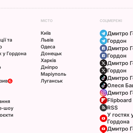
МІСТО
СОЦМЕРЕЖІ
Київ
Дмитро Г
ції та
Львів
Гордон
ю
Одеса
Дмитро Г
х у Гордона
Донецьк
Гордон
Харків
Дмитро Г
р
Дніпро
Гордон
Маріуполь
Дмитро Г
зив
Луганськ
Олеся Ба
Дмитро Г
Flipboard
ання
RSS
e-шоу
У гостях 
оєкти
Гордона
Дмитро Г