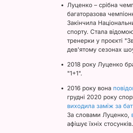
Луценко – срібна чемп
багаторазова чемпіонк
Закінчила Національни
спорту. Стала відомою 
тренерки у проєкті "З
дев'ятому сезонах шо
2018 року Луценко бра
"1+1".
2016 року вона
повідо
грудні 2020 року спор
виходила заміж за ба
За словами Луценко,
афішує їхніх стосунків