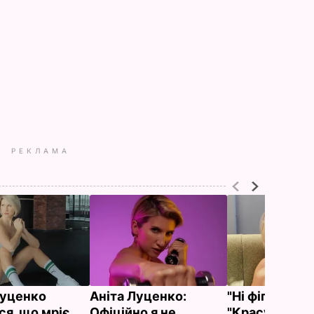
РЕКЛАМА
Луценко
Аніта Луценко:
"Ні фіга собі 
ся, що мріє
Офіційно я не
"Красуня". Ан