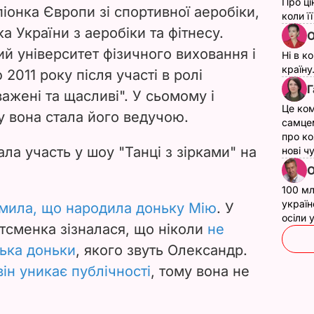
Про ці
іонка Європи зі спортивної аеробіки,
коли ї
а України з аеробіки та фітнесу.
О
й університет фізичного виховання і
Ні в к
країну
2011 року після участі в ролі
Г
важені та щасливі". У сьомому і
Це ком
у вона стала його ведучою.
самце
про ко
ла участь у шоу "Танці з зірками" на
нові ч
О
100 мл
україн
мила, що народила доньку Мію
. У
осіли
тсменка зізналася, що ніколи
не
тька доньки
, якого звуть Олександр.
він уникає публічності
, тому вона не
.