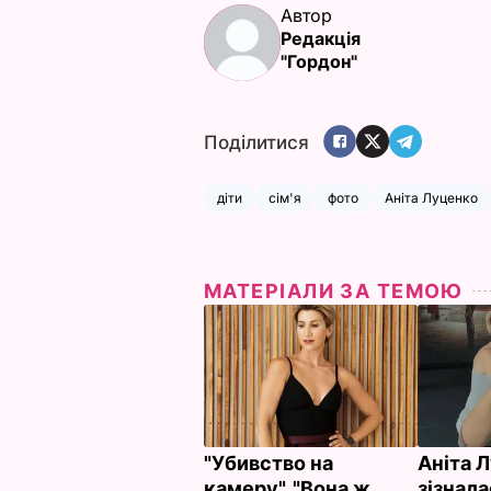
Автор
Редакція
"Гордон"
Поділитися
діти
сім'я
фото
Аніта Луценко
МАТЕРІАЛИ ЗА ТЕМОЮ
"Убивство на
Аніта 
камеру", "Вона ж
зізнала