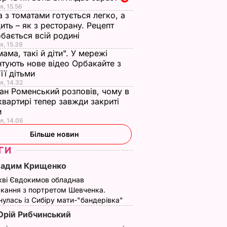
я, 15.56
а з томатами готується легко, а
ить – як з ресторану. Рецепт
бається всій родині
я, 15.39
мама, такі й діти". У мережі
тують нове відео Орбакайте з
 її дітьми
я, 14.32
ан Роменський розповів, чому в
квартирі тепер завжди закриті
и
я, 14.06
Більше новин
ГИ
Вадим Крищенко
кві Євдокимов обладнав
кання з портретом Шевченка.
улась із Сибіру мати-"бандерівка"
рій Рибчинський