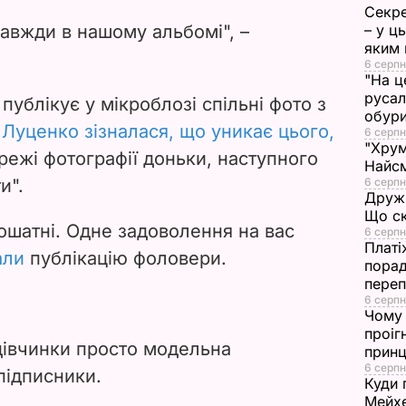
V
Секре
завжди в нашому альбомі", –
– у ц
i
яким 
6 серпн
"На ц
d
русал
публікує у мікроблозі спільні фото з
обури
e
у
Луценко зізналася, що уникає цього,
6 серпн
"Хрум
режі фотографії доньки, наступного
Найсм
o
и".
6 серпн
Дружи
Що ск
, ошатні. Одне задоволення на вас
6 серпн
Платі
али
публікацію фоловери.
порад
переп
6 серпн
Чому 
проіг
 дівчинки просто модельна
принц
6 серпн
підписники.
Куди 
Мейхе