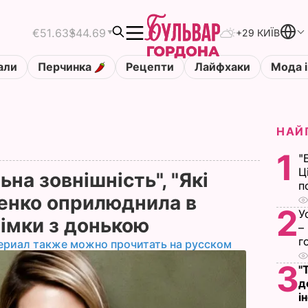
€51.63
$44.69
+29 КИЇВ
али
Перчинка
Рецепти
Лайфхаки
Мода і
НАЙ
1
"
Ц
на зовнішність", "Які
п
ценко оприлюднила в
2
У
німки з донькою
–
г
ериал также можно прочитать на русском
3
"
д
і