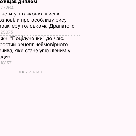
ахищав диплом
27264
 інституті танкових військ
озповіли про особливу рису
арактеру головкома Драпатого
25075
іжні "Поцілуночки" до чаю.
ростий рецепт неймовірного
ечива, яке стане улюбленим у
одині
18157
РЕКЛАМА