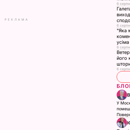
6 серпн
Галет
виход
сподо
РЕКЛАМА
6 серпн
"Яка 
комен
усіма
6 серпн
Ветер
його 
штор
6 серпн
БЛО
У Мос
помеш
Поверн
Ю