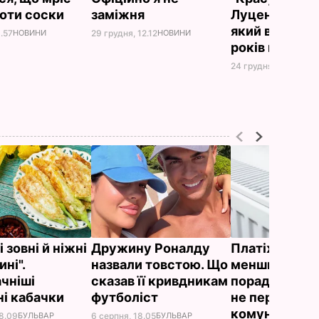
оти соски
заміжня
Луценко пока
який вигляд у
8.57
НОВИНИ
29 грудня, 12.12
НОВИНИ
років має її 
24 грудня, 14.40
НОВ
 зовні й ніжні
Дружину Роналду
Платіжки ст
ні".
назвали товстою. Що
меншими – ді
чніші
сказав її кривдникам
поради "без в
і кабачки
футболіст
не переплачу
комуналку
18.09
БУЛЬВАР
6 серпня, 18.05
БУЛЬВАР