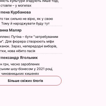
нність культури згадують лише тоді,
ї стовпи – у могилах
лена Курбанова
ого так сильно не вірю, як у свою
. Тому й народжувати буду тут
анна Маляр
плекс Путіна – бути "затребуваним
м". Для фюрера створюють міфи
ханок. Зараз, напередодні виборів,
утки, нова нібито пасія
лександр Ягольник
н грн, чесно зароблених
ським шоу-бізнесом у 2021 році,
 у чиновницьких кишенях
Більше свіжих блогів