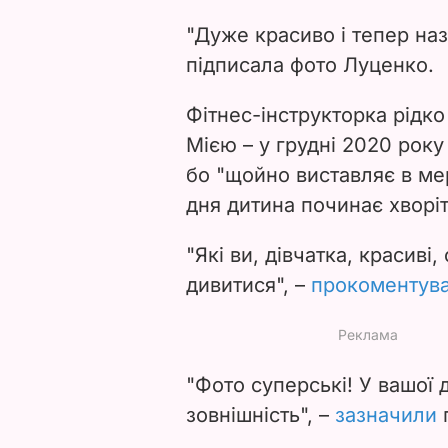
"Дуже красиво і тепер на
підписала фото Луценко.
Фітнес-інструкторка рідко 
Мією – у грудні 2020 рок
бо
"щойно виставляє в ме
дня дитина починає хворіт
"Які ви, дівчатка, красиві
дивитися", –
прокоментув
"Фото суперські! У вашої
зовнішність", –
зазначили