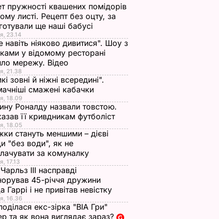
т пружності квашених помідорів
ьому листі. Рецепт без оцту, за
готували ще наші бабусі
я, 23.14
е навіть ніяково дивитися". Шоу з
ками у відомому ресторані
ло мережу. Відео
я, 21.38
кі зовні й ніжні всередині".
ачніші смажені кабачки
я, 18.09
ну Роналду назвали товстою.
азав її кривдникам футболіст
я, 18.05
жки стануть меншими – дієві
и "без води", як не
лачувати за комуналку
я, 17.13
Чарльз III насправді
норував 45-річчя дружини
а Гаррі і не привітав невістку
я, 16.36
поділася екс-зірка "ВІА Гри"
р та як вона виглядає зараз?