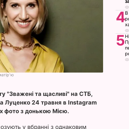
з
4
В
р
х
5
Н
П
п
р
матір'ю
у "Зважені та щасливі" на СТБ,
а Луценко 24 травня в Instagram
х фото з донькою Мією.
позують у вбранні з однаковим