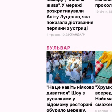
жива". У мережі
прокол
розкритикували
19 січня, 1
Аніту Луценко, яка
показала діставання
перлини з устриці
4 травня, 10.28
СКАНДАЛИ
БУЛЬВАР
"На це навіть ніяково
"Хрумкі
дивитися". Шоу з
всереди
русалками у
Найсма
відомому ресторані
смажен
обурило мережу.
6 серпня, 