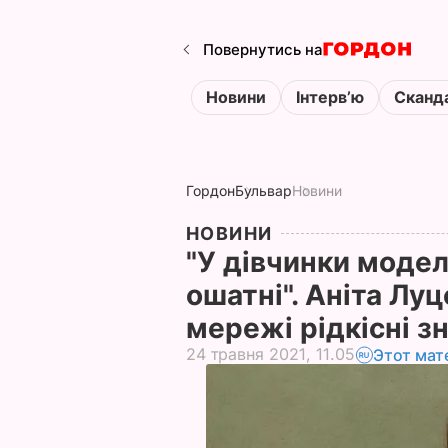
Повернутись на
Новини
Інтервʼю
Сканд
Гордон
Бульвар
Новини
НОВИНИ
"У дівчинки модель
ошатні". Аніта Лу
мережі рідкісні з
24 травня 2021, 11.05
Этот мат