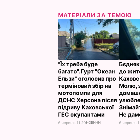
МАТЕРІАЛИ ЗА ТЕМОЮ
"Їх треба буде
Бєдняк
багато". Гурт "Океан
до жит
Ельзи" оголосив про
Каховс
терміновий збір на
Молю, 
мотопомпи для
домашн
ДСНС Херсона після
улюбле
підриву Каховської
Знімайт
ГЕС окупантами
Не дам
6 червня, 11.20
НОВИНИ
6 червня, 1