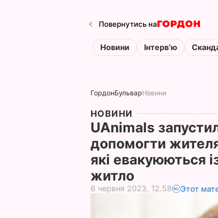
Повернутись на
Новини
Інтервʼю
Сканд
Гордон
Бульвар
Новини
НОВИНИ
UAnimals запусти
допомогти жителя
які евакуюються і
житло
6 червня 2023, 12.58
Этот мат