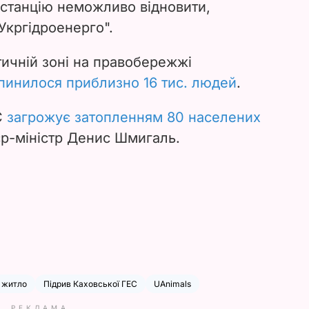
 станцію неможливо відновити,
Укргідроенерго".
тичній зоні на правобережжі
пинилося приблизно 16 тис. людей
.
С
загрожує затопленням 80 населених
єр-міністр Денис Шмигаль.
житло
Підрив Каховської ГЕС
UAnimals
РЕКЛАМА