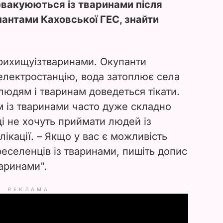
 евакуюються із тваринами після
пантами Каховської ГЕС, знайти
ихищуізтваринами. Окупанти
оелектростанцію, вода затоплює села
людям і тваринам доведеться тікати.
із тваринами часто дуже складно
і не хочуть приймати людей із
лікації. – Якщо у вас є можливість
еселенців із тваринами, пишіть допис
аринами".
РЕКЛАМА