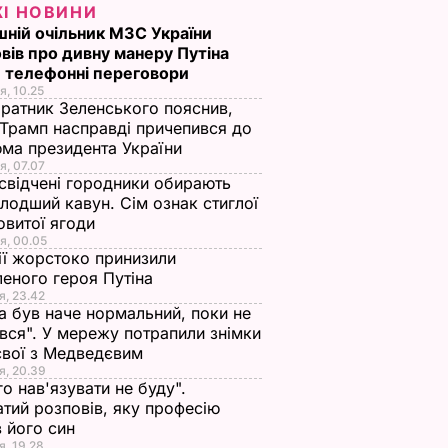
ЖІ НОВИНИ
ній очільник МЗС України
вів про дивну манеру Путіна
 телефонні переговори
я, 10.25
ратник Зеленського пояснив,
Трамп насправді причепився до
ма президента України
я, 07.07
свідчені городники обирають
лодший кавун. Сім ознак стиглої
овитої ягоди
я, 00.05
ії жорстоко принизили
еного героя Путіна
я, 23.42
а був наче нормальний, поки не
вся". У мережу потрапили знімки
євої з Медведєвим
я, 20.39
го нав'язувати не буду".
тий розповів, яку професію
 його син
я, 19.28