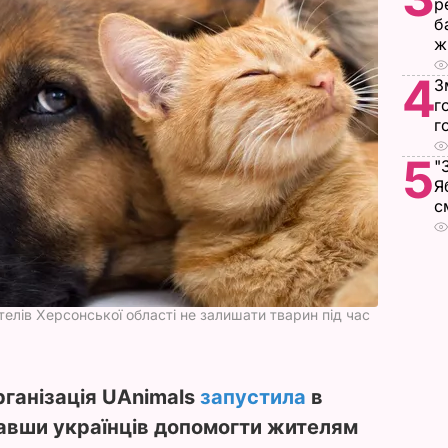
р
б
ж
4
З
г
г
5
"
Я
с
телів Херсонської області не залишати тварин під час
рганізація UAnimals
запустила
в
авши українців допомогти жителям