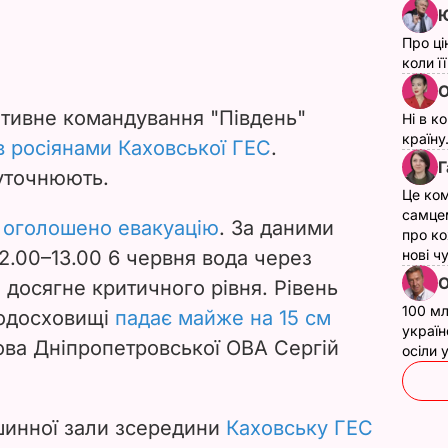
Ю
Про ці
коли ї
О
ативне командування "Південь"
Ні в к
країну
в росіянами Каховської ГЕС
.
Г
уточнюють.
Це ком
самце
і
оголошено евакуацію
. За даними
про ко
2.00–13.00 6 червня вода через
нові ч
О
 досягне критичного рівня. Рівень
100 мл
водосховищі
падає майже на 15 см
україн
лова Дніпропетровської ОВА Сергій
осіли
шинної зали зсередини
Каховську ГЕС