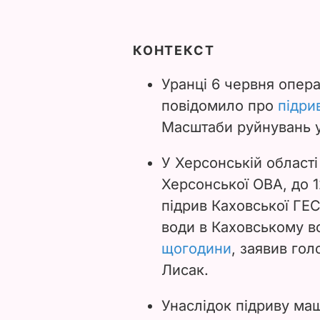
КОНТЕКСТ
Уранці 6 червня опер
повідомило про
підри
Масштаби руйнувань 
У Херсонській област
Херсонської ОВА, до 1
підрив Каховської ГЕС
води в Каховському 
щогодини
, заявив го
Лисак.
Унаслідок підриву ма