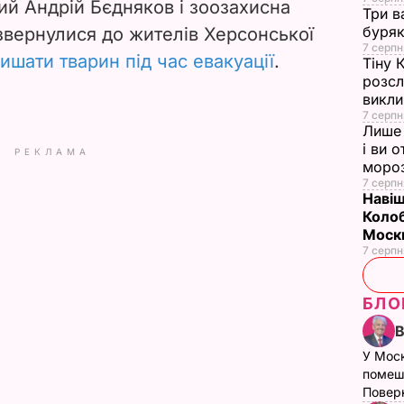
e
ий Андрій Бєдняков і зоозахисна
Три в
буряк
 звернулися до жителів Херсонської
o
7 серпн
ишати тварин під час евакуації
.
Тіну 
розсл
викли
7 серпн
Лише 
і ви 
РЕКЛАМА
моро
7 серпн
Навіщ
Колоб
Москв
7 серпн
БЛО
У Мос
помеш
Поверн