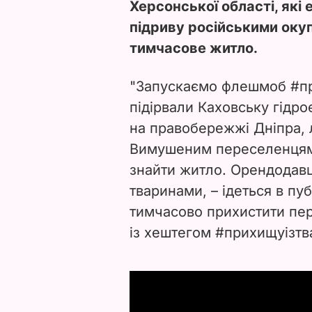
Херсонської області, які
підриву російськими оку
тимчасове житло.
"Запускаємо флешмоб #пр
підірвали Каховську гідр
на правобережжі Дніпра, 
Вимушеним переселенцям 
знайти житло. Орендодавц
тваринами, – ідеться в пуб
тимчасово прихистити пер
із хештегом #прихищуізтв