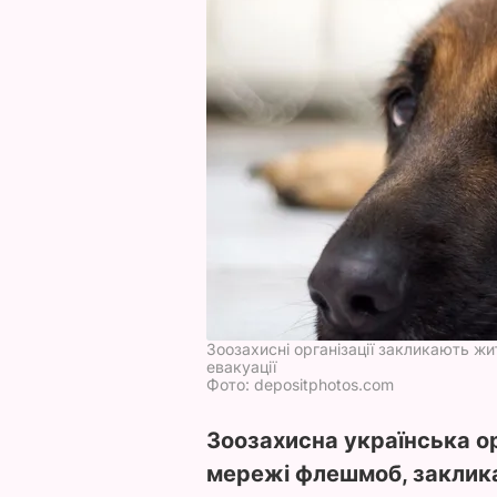
Зоозахисні організації закликають жи
евакуації
Фото: depositphotos.com
Зоозахисна українська о
мережі флешмоб, заклик