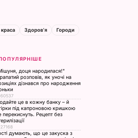
 краса
Здоровʼя
Городи
ПОПУЛЯРНІШЕ
Мішуня, доця народилася!"
рапатий розповів, як уночі на
озиціях дізнався про народження
оньки
60537
одайте це в кожну банку – й
гірки під капроновою кришкою
е перекиснуть. Рецепт без
терилізації
27168
ості думають, що це закуска з