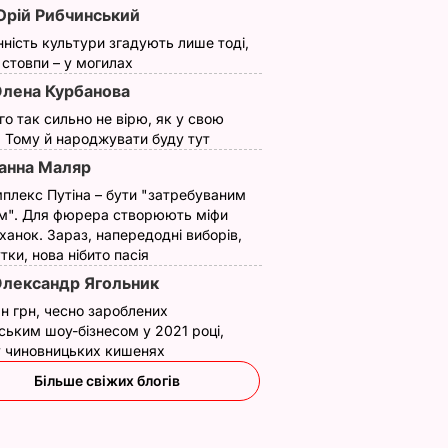
рій Рибчинський
нність культури згадують лише тоді,
ї стовпи – у могилах
лена Курбанова
ого так сильно не вірю, як у свою
. Тому й народжувати буду тут
анна Маляр
плекс Путіна – бути "затребуваним
м". Для фюрера створюють міфи
ханок. Зараз, напередодні виборів,
утки, нова нібито пасія
лександр Ягольник
н грн, чесно зароблених
ським шоу-бізнесом у 2021 році,
 у чиновницьких кишенях
Більше свіжих блогів