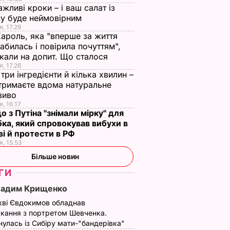
ажливі кроки – і ваш салат із
у буде неймовірним
я, 17.29
Кароль, яка "вперше за життя
абилась і повірила почуттям",
кали на допит. Що сталося
я, 17.26
три інгредієнти й кілька хвилин –
отримаєте вдома натуральне
зиво
я, 16.17
о з Путіна "знімали мірку" для
ка, який спровокував вибухи в
і й протести в РФ
я, 15.53
Більше новин
ГИ
Вадим Крищенко
кві Євдокимов обладнав
кання з портретом Шевченка.
улась із Сибіру мати-"бандерівка"