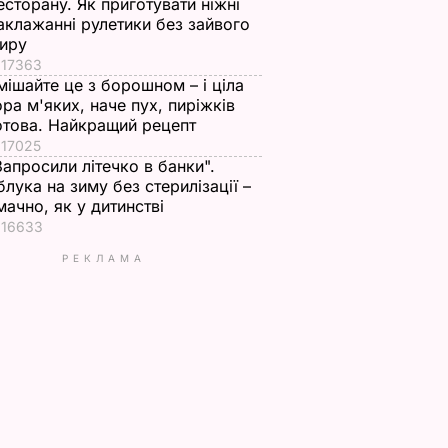
есторану. Як приготувати ніжні
аклажанні рулетики без зайвого
иру
17363
мішайте це з борошном – і ціла
ора м'яких, наче пух, пиріжків
отова. Найкращий рецепт
17025
Запросили літечко в банки".
блука на зиму без стерилізації –
мачно, як у дитинстві
16633
РЕКЛАМА