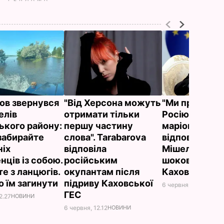
ов звернувся
"Від Херсона можуть
"Ми притягн
елів
отримати тільки
Росію та її
ького району:
першу частину
маріонеток д
забирайте
слова". Tarabarova
відповідально
іх
відповіла
Мішель заяви
нців із собою.
російським
шокований п
е з ланцюгів.
окупантам після
Каховської 
о їм загинути
підриву Каховської
6 червня, 12.04
ВІЙНА
ГЕС
2.27
НОВИНИ
6 червня, 12.12
НОВИНИ