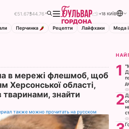
€51.67
$44.76
+18 КИЇВ
али
Перчинка
Рецепти
Лайфхаки
Мода і
НАЙ
1
"
Д
ла в мережі флешмоб, щоб
п
м Херсонської області,
д
з тваринами, знайти
2
Д
о
н
ериал также можно прочитать на русском
с
3
Г