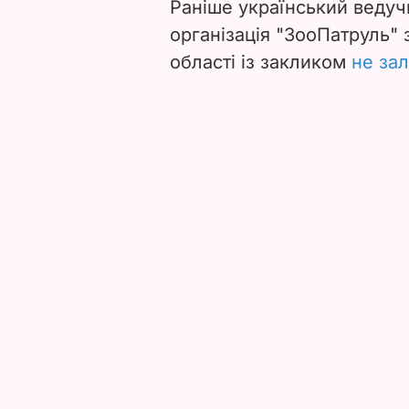
Раніше український ведуч
організація "ЗооПатруль"
області із закликом
не зал