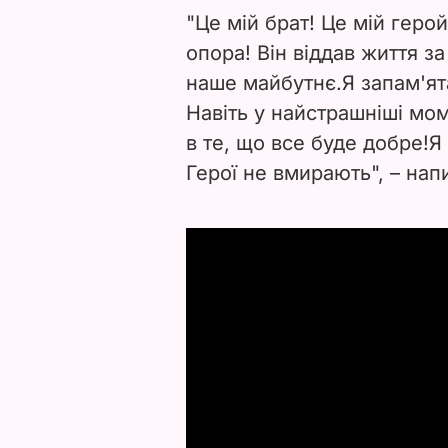
"Це мій брат! Це мій геро
опора! Він віддав життя за
наше майбутнє.
Я запам'я
Навіть у найстрашніші мом
в те, що все буде добре!
Я
Герої не вмирають",
–
нап