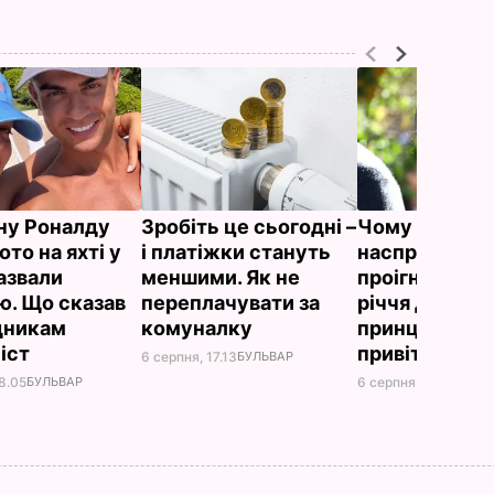
у Роналду
Зробіть це сьогодні –
Чому Чарльз I
ото на яхті у
і платіжки стануть
насправді
назвали
меншими. Як не
проігнорував
ю. Що сказав
переплачувати за
річчя дружи
вдникам
комуналку
принца Гаррі і
іст
привітав нев
6 серпня, 17.13
БУЛЬВАР
8.05
БУЛЬВАР
6 серпня, 16.36
БУЛЬ