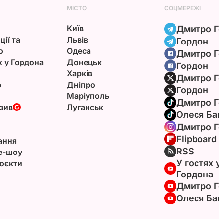
МІСТО
СОЦМЕРЕЖІ
Київ
Дмитро Г
ції та
Львів
Гордон
ю
Одеса
Дмитро Г
х у Гордона
Донецьк
Гордон
Харків
Дмитро Г
р
Дніпро
Гордон
Маріуполь
Дмитро Г
зив
Луганськ
Олеся Ба
Дмитро Г
Flipboard
ання
RSS
e-шоу
У гостях 
оєкти
Гордона
Дмитро Г
Олеся Ба