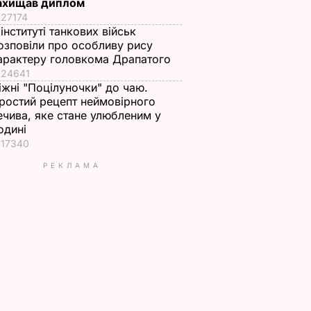
ахищав диплом
27174
 інституті танкових військ
озповіли про особливу рису
арактеру головкома Драпатого
24641
іжні "Поцілуночки" до чаю.
ростий рецепт неймовірного
ечива, яке стане улюбленим у
одині
17340
РЕКЛАМА