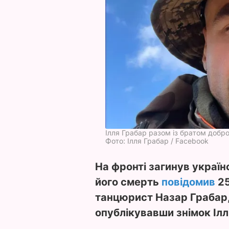
Ілля Грабар разом із братом доб
Фото: Ілля Грабар / Facebook
На фронті загинув україн
його смерть
повідомив
25
танцюрист Назар Грабар,
опублікувавши знімок Іллі