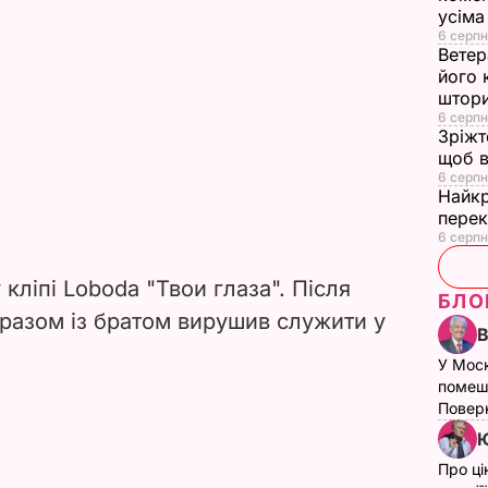
усіма
6 серпн
Ветер
його 
штор
6 серпн
Зріжт
щоб в
6 серпн
Найкр
перек
6 серпн
кліпі Loboda "Твои глаза". Після
БЛО
 разом із братом вирушив служити у
У Мос
помеш
Поверн
Ю
Про ці