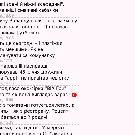
кі зовні й ніжні всередині".
ачніші смажені кабачки
я, 18.09
ну Роналду після фото на яхті у
і назвали товстою. Що сказав її
никам футболіст
я, 18.05
ть це сьогодні – і платіжки
ть меншими. Як не
лачувати за комуналку
я, 17.13
Чарльз III насправді
норував 45-річчя дружини
а Гаррі і не привітав невістку
я, 16.36
поділася екс-зірка "ВІА Гри"
р та як вона виглядає зараз?
я, 15.56
а з томатами готується легко, а
ить – як з ресторану. Рецепт
бається всій родині
я, 15.39
мама, такі й діти". У мережі
тують нове відео Орбакайте з