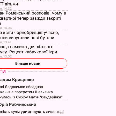
 її дітьми
я, 14.32
ан Роменський розповів, чому в
квартирі тепер завжди закриті
и
я, 14.06
е квіти чорнобривців учасно,
они випустили нові бутони
я, 13.41
аща намазка для літнього
усу. Рецепт кабачкової ікри
я, 13.02
Більше новин
ГИ
Вадим Крищенко
кві Євдокимов обладнав
кання з портретом Шевченка.
улась із Сибіру мати-"бандерівка"
рій Рибчинський
нність культури згадують лише тоді,