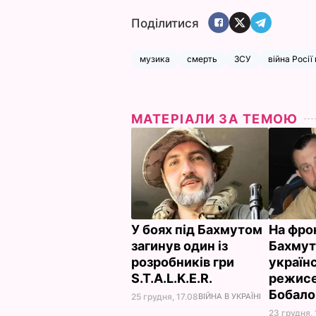
Поділитися
музика
смерть
ЗСУ
війна Росії
МАТЕРІАЛИ ЗА ТЕМОЮ
У боях під Бахмутом
На фрон
загинув один із
Бахмут
розробників гри
україн
S.T.A.L.K.E.R.
режисе
Бобал
25 грудня, 17.08
ВІЙНА В УКРАЇНІ
23 грудня, 