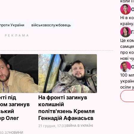
коли ї
О
Ні в к
країну
 проти України
військовослужбовець
Г
РЕКЛАМА
Це ком
самце
про ко
нові ч
О
100 мл
україн
осіли
ті під
На фронті загинув
ом загинув
колишній
ський
політв'язень Кремля
р Олег
Геннадій Афанасьєв
о
21 грудня, 17.03
ВІЙНА В УКРАЇНІ
10.37
НОВИНИ