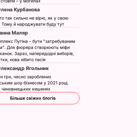
ї стовпи – у могилах
лена Курбанова
ого так сильно не вірю, як у свою
. Тому й народжувати буду тут
анна Маляр
плекс Путіна – бути "затребуваним
м". Для фюрера створюють міфи
ханок. Зараз, напередодні виборів,
утки, нова нібито пасія
лександр Ягольник
н грн, чесно зароблених
ським шоу-бізнесом у 2021 році,
 у чиновницьких кишенях
Більше свіжих блогів