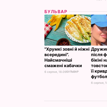
БУЛЬВАР
"Хрумкі зовні й ніжні
Дружин
всередині".
після ф
Найсмачніші
бікіні 
смажені кабачки
товсто
її кри
6 серпня, 18.09
БУЛЬВАР
футбол
6 серпня, 1