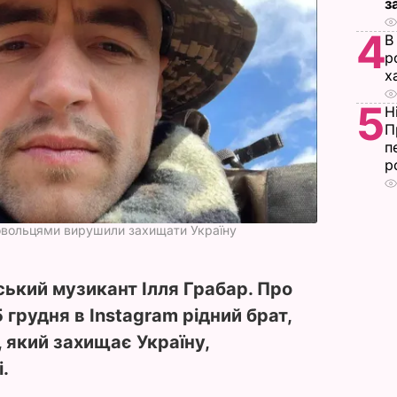
з
4
В
р
х
5
Н
П
п
р
ровольцями вирушили захищати Україну
ський музикант Ілля Грабар. Про
 грудня в Instagram рідний брат,
 який захищає Україну,
.