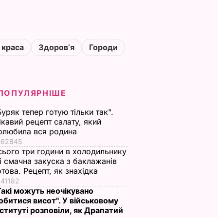
 краса
Здоровʼя
Городи
ПОПУЛЯРНІШЕ
Буряк тепер готую тільки так".
ікавий рецепт салату, який
олюбила вся родина
62845
сього три години в холодильнику
 і смачна закуска з баклажанів
отова. Рецепт, як знахідка
41182
Такі можуть неочікувано
обитися висот". У військовому
нституті розповіли, як Драпатий