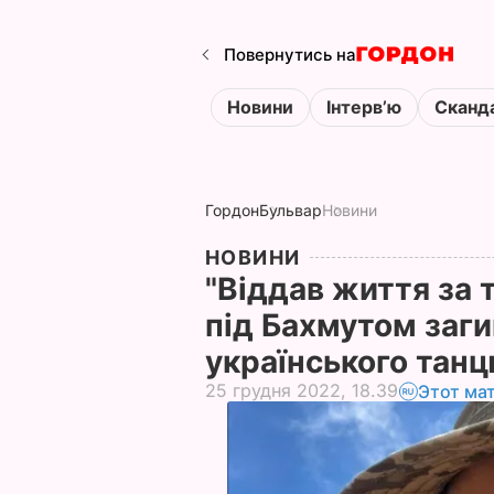
Повернутись на
Новини
Інтервʼю
Сканд
Гордон
Бульвар
Новини
НОВИНИ
"Віддав життя за 
під Бахмутом заги
українського тан
25 грудня 2022, 18.39
Этот ма