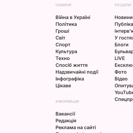
НОВИНИ
РОЗДІЛИ
Війна в Україні
Новини
Політика
Публіка
Гроші
інтерв'
Світ
У гостя
Спорт
Блоги
Культура
Бульва
Техно
LIVE
Спосіб життя
Ексклю
Надзвичайні події
Фото
Інфографіка
Відео
Цікаве
Опитув
YouTub
Спецпр
ІНФОРМАЦІЯ
Вакансії
Редакція
Реклама на сайті