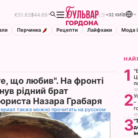
€51.63
$44.69
+32 КИЇВ
али
Перчинка
Рецепти
Лайфхаки
Мода і
НАЙ
1
"
Ц
те, що любив". На фронті
п
нув рідний брат
2
У
цюриста Назара Грабаря
–
г
териал также можно прочитать на русском
3
"
д
і