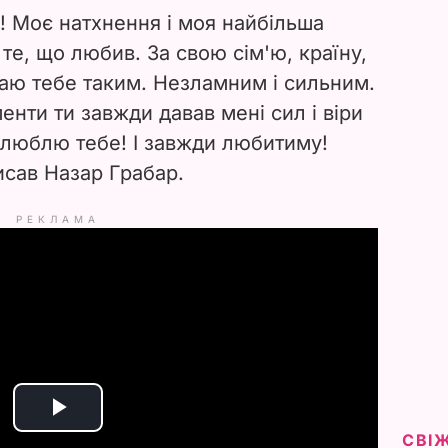
й! Моє натхнення і моя найбільша
 те, що любив. За свою сім'ю, країну,
таю тебе таким. Незламним і сильним.
енти ти завжди давав мені сил і віри
 люблю тебе! І завжди любитиму!
исав Назар Грабар.
РЕКЛАМА
P
СВІ