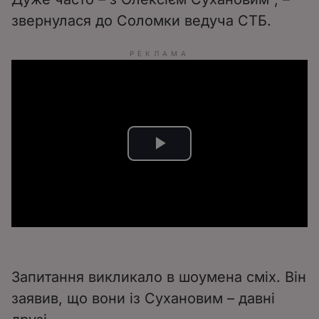
звернулася до Соломки ведуча СТБ.
РЕКЛАМА
P
l
a
y
Запитання викликало в шоумена сміх. Він
V
заявив, що вони із Сухановим – давні