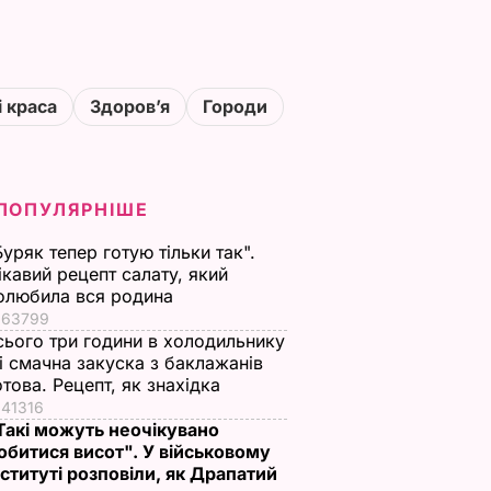
і краса
Здоровʼя
Городи
ПОПУЛЯРНІШЕ
Буряк тепер готую тільки так".
ікавий рецепт салату, який
олюбила вся родина
63799
сього три години в холодильнику
 і смачна закуска з баклажанів
отова. Рецепт, як знахідка
41316
Такі можуть неочікувано
обитися висот". У військовому
нституті розповіли, як Драпатий