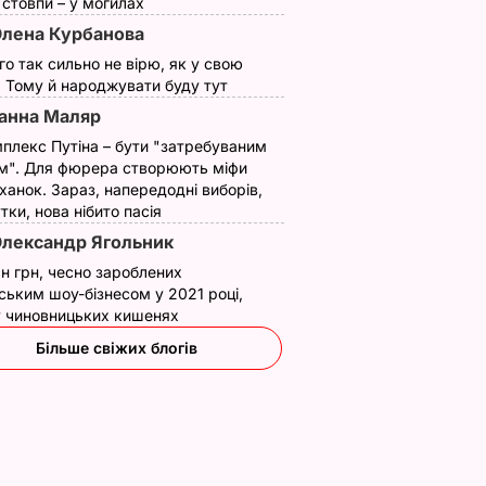
ї стовпи – у могилах
лена Курбанова
ого так сильно не вірю, як у свою
. Тому й народжувати буду тут
анна Маляр
плекс Путіна – бути "затребуваним
м". Для фюрера створюють міфи
ханок. Зараз, напередодні виборів,
утки, нова нібито пасія
лександр Ягольник
гті".
н грн, чесно зароблених
від
ським шоу-бізнесом у 2021 році,
 у чиновницьких кишенях
анікюру
Більше свіжих блогів
кої
о до і
ВИНИ