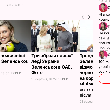
коли ї
РЕКЛАМА
О
Ні в к
країну
Г
Це ком
самце
про ко
нові ч
О
йнезвичніші
Три образи першої
Тренд "голі ні
и Зеленської.
леді України
Зеленська
100 мл
Зеленської в ОАЕ.
відмовилася 
україн
осіли
Фото
червоного м
, 18.04
НОВИНИ
на користь
10 березня, 01.22
НОВИНИ
мінімалістсь
естетики. Фот
після
24 березня, 15.18
НО