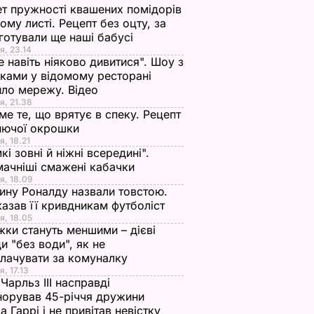
т пружності квашених помідорів
ьому листі. Рецепт без оцту, за
готували ще наші бабусі
я, 23.14
е навіть ніяково дивитися". Шоу з
ками у відомому ресторані
ло мережу. Відео
я, 21.38
ме те, що врятує в спеку. Рецепт
нючої окрошки
я, 18.21
кі зовні й ніжні всередині".
ачніші смажені кабачки
я, 18.09
ну Роналду назвали товстою.
азав її кривдникам футболіст
я, 18.05
жки стануть меншими – дієві
и "без води", як не
лачувати за комуналку
я, 17.13
Чарльз III насправді
норував 45-річчя дружини
а Гаррі і не привітав невістку