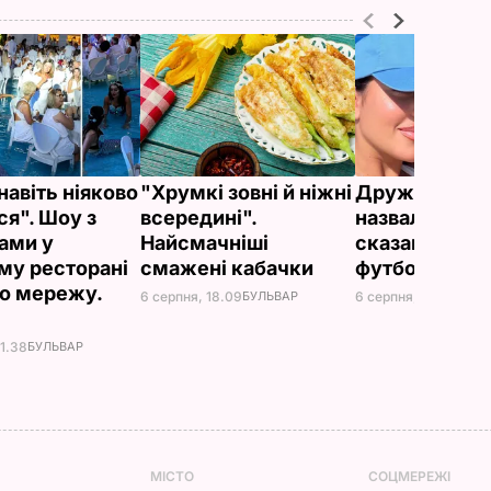
навіть ніяково
"Хрумкі зовні й ніжні
Дружину Рон
ся". Шоу з
всередині".
назвали товс
ами у
Найсмачніші
сказав її кр
му ресторані
смажені кабачки
футболіст
о мережу.
6 серпня, 18.09
БУЛЬВАР
6 серпня, 18.05
БУЛЬ
21.38
БУЛЬВАР
МІСТО
СОЦМЕРЕЖІ