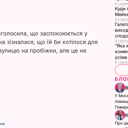
6 серпн
Куди 
Мейхе
6 серпн
Галет
виход
голосила, що заспокоюється у
сподо
а зізналася, що їй би хотілося для
6 серпн
"Яка 
вулицю на пробіжки, але це не
комен
усіма
6 серпн
БЛО
У Мос
помеш
Поверн
Ю
Про ці
ька