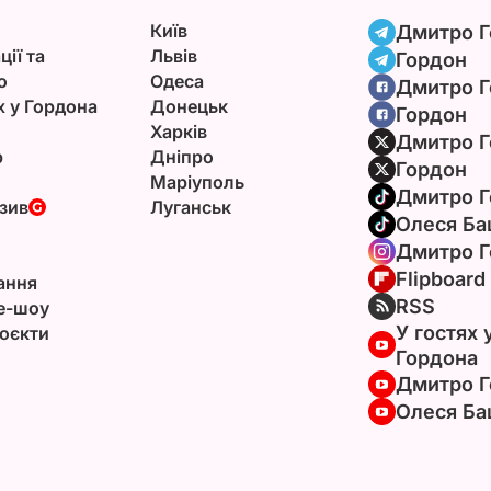
Київ
Дмитро Г
ції та
Львів
Гордон
ю
Одеса
Дмитро Г
х у Гордона
Донецьк
Гордон
Харків
Дмитро Г
р
Дніпро
Гордон
Маріуполь
Дмитро Г
зив
Луганськ
Олеся Ба
Дмитро Г
Flipboard
ання
RSS
e-шоу
У гостях 
оєкти
Гордона
Дмитро Г
Олеся Ба