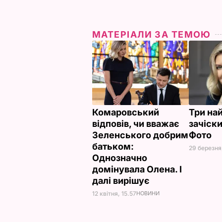
МАТЕРІАЛИ ЗА ТЕМОЮ
Комаровський
Три на
відповів, чи вважає
зачіск
Зеленського добрим
Фото
батьком:
29 березня
Однозначно
домінувала Олена. І
далі вирішує
12 квітня, 15.57
НОВИНИ