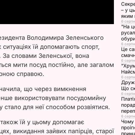
a
Секре
– у ц
y
яким 
6 серпн
"На ц
V
русал
езидента Володимира Зеленського
обури
i
6 серпн
 ситуаціях їй допомагають спорт,
Це са
. За словами Зеленської, вона
смач
d
6 серпн
ться мити посуд постійно, але загалом
"Хрум
e
Найсм
арною справою.
6 серпн
Дружи
o
начила, що через вимкнення
Що ск
6 серпн
енше використовувати посудомийну
Платі
порад
 стало для неї способом розвіятися.
переп
6 серпн
 також їй у цьому допомагає
Чому 
проіг
ях, викидання зайвих папірців, старої
принц