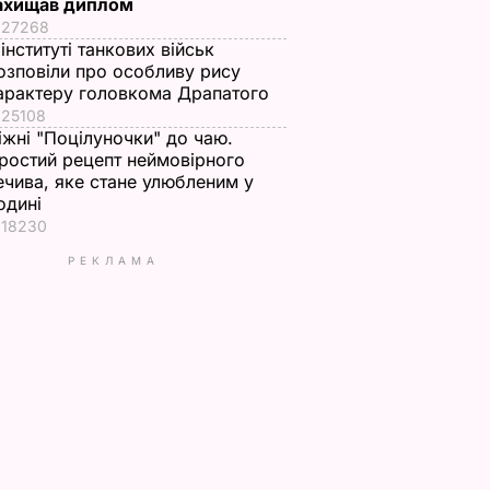
ахищав диплом
27268
 інституті танкових військ
озповіли про особливу рису
арактеру головкома Драпатого
25108
іжні "Поцілуночки" до чаю.
ростий рецепт неймовірного
ечива, яке стане улюбленим у
одині
18230
РЕКЛАМА