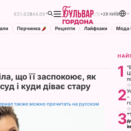
€51.63
$44.69
+29 КИЇВ
али
Перчинка
Рецепти
Лайфхаки
Мода 
НАЙ
1
"
Ц
ла, що її заспокоює, як
п
суд і куди діває стару
2
У
–
г
ериал также можно прочитать на русском
3
"
д
і