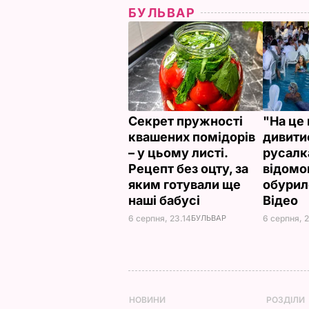
БУЛЬВАР
Секрет пружності
"На це 
квашених помідорів
дивити
– у цьому листі.
русалк
Рецепт без оцту, за
відомо
яким готували ще
обурил
наші бабусі
Відео
6 серпня, 23.14
БУЛЬВАР
6 серпня, 
НОВИНИ
РОЗДІЛИ