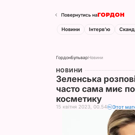
Повернутись на
Новини
Інтервʼю
Сканд
Гордон
Бульвар
Новини
НОВИНИ
Зеленська розпові
часто сама миє по
косметику
15 квітня 2023, 00.54
Этот мат