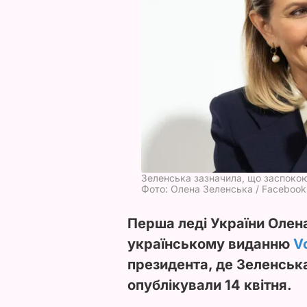
Зеленська зазначила, що заспоко
Фото: Олена Зеленська / Facebook
Перша леді України Олен
українському виданню
V
президента, де Зеленська
опублікували 14 квітня.