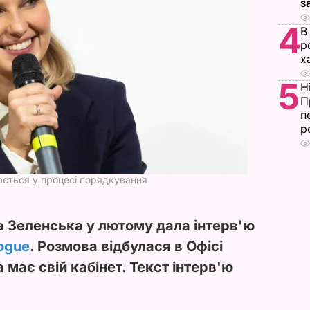
з
4
В
р
х
5
Н
П
п
р
юється у процесі порядкування
а Зеленська у лютому дала інтерв'ю
ogue
. Розмова відбулася в Офісі
 має свій кабінет. Текст інтерв'ю