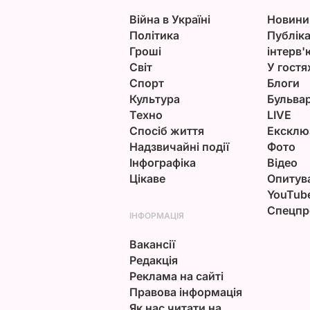
Війна в Україні
Новини
Політика
Публіка
Гроші
інтерв'
Світ
У гостя
Спорт
Блоги
Культура
Бульва
Техно
LIVE
Спосіб життя
Ексклю
Надзвичайні події
Фото
Інфографіка
Відео
Цікаве
Опитув
YouTub
Спецпр
ІНФОРМАЦІЯ
Вакансії
Редакція
Реклама на сайті
Правова інформація
Як нас читати на