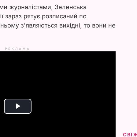
ми журналістами, Зеленська
 її зараз рятує розписаний по
 ньому з'являються вихідні, то вони не
РЕКЛАМА
P
l
СВІ