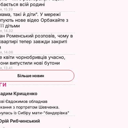
бається всій родині
я, 15.39
мама, такі й діти". У мережі
тують нове відео Орбакайте з
 її дітьми
я, 14.32
ан Роменський розповів, чому в
квартирі тепер завжди закриті
и
я, 14.06
е квіти чорнобривців учасно,
они випустили нові бутони
я, 13.41
Більше новин
ГИ
Вадим Крищенко
кві Євдокимов обладнав
кання з портретом Шевченка.
улась із Сибіру мати-"бандерівка"
рій Рибчинський