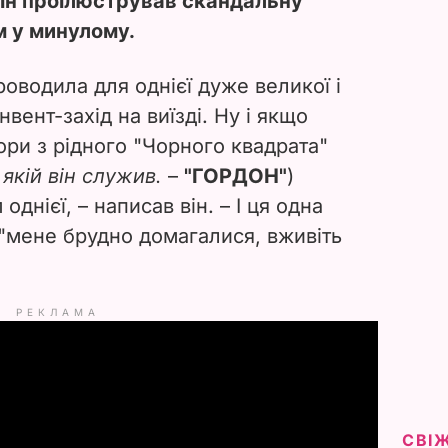
ін проілюстрував скандальну
м у минулому.
оводила для однієї дуже великої і
вент-захід на виїзді. Ну і якщо
ори з рідного "Чорного квадрата"
 якій він служив.
–
"ГОРДОН"
)
 однієї, – написав він. – І ця одна
 "мене брудно домагалися, вживіть
РЕКЛАМА
СВІ