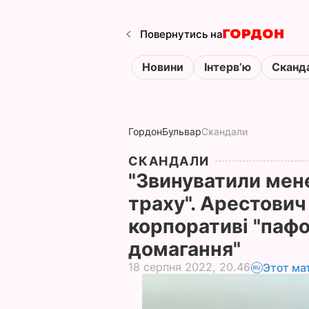
Повернутись на
Новини
Інтервʼю
Сканд
Гордон
Бульвар
Скандали
СКАНДАЛИ
"Звинуватили мене
траху". Арестович
корпоративі "пафо
домагання"
18 серпня 2022, 20.46
Этот ма