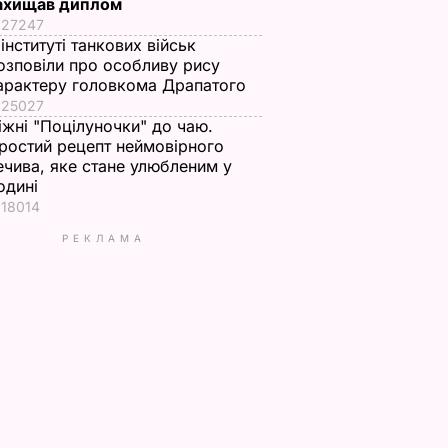
ахищав диплом
27247
 інституті танкових військ
озповіли про особливу рису
арактеру головкома Драпатого
25027
іжні "Поцілуночки" до чаю.
ростий рецепт неймовірного
ечива, яке стане улюбленим у
одині
18014
РЕКЛАМА