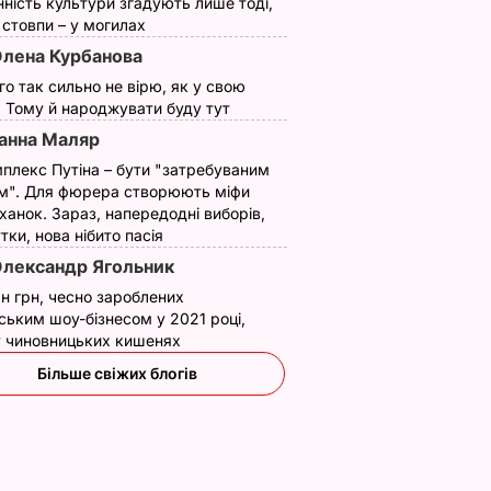
нність культури згадують лише тоді,
ї стовпи – у могилах
лена Курбанова
ого так сильно не вірю, як у свою
. Тому й народжувати буду тут
анна Маляр
плекс Путіна – бути "затребуваним
м". Для фюрера створюють міфи
ханок. Зараз, напередодні виборів,
утки, нова нібито пасія
лександр Ягольник
н грн, чесно зароблених
ським шоу-бізнесом у 2021 році,
 у чиновницьких кишенях
Більше свіжих блогів