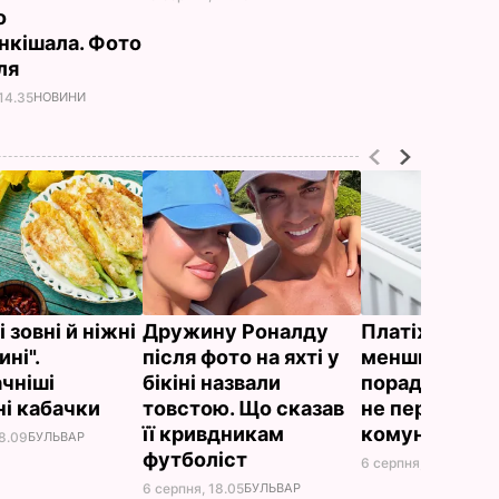
о
нкішала. Фото
сля
14.35
НОВИНИ
 зовні й ніжні
Дружину Роналду
Платіжки ст
ні".
після фото на яхті у
меншими – ді
чніші
бікіні назвали
поради "без в
і кабачки
товстою. Що сказав
не переплачу
її кривдникам
комуналку
18.09
БУЛЬВАР
футболіст
6 серпня, 17.13
БУЛЬВ
6 серпня, 18.05
БУЛЬВАР