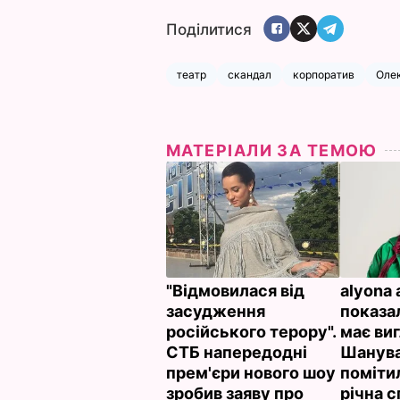
Поділитися
театр
скандал
корпоратив
Олек
МАТЕРІАЛИ ЗА ТЕМОЮ
"Відмовилася від
alyona 
засудження
показал
російського терору".
має виг
СТБ напередодні
Шанув
прем'єри нового шоу
поміти
зробив заяву про
річна с