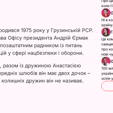
Про ці
коли ї
О
Ні в к
країну
родився 1975 року у Грузинській РСР.
Г
лава Офісу президента Андрій Єрмак
Це ком
самце
 позаштатним радником із питань
про ко
цій у сфері нацбезпеки і оборони.
нові ч
О
 разом із дружиною Анастасією
100 мл
ередніх шлюбів він має двох дочок –
україн
осіли
оїх колишніх дружин він не називає.