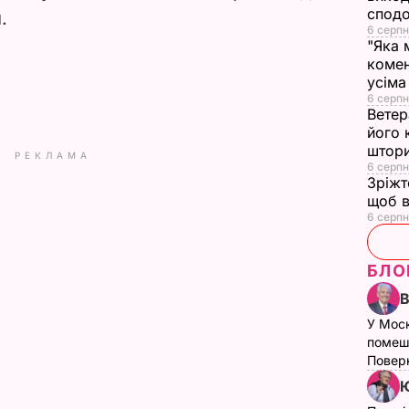
сподо
.
6 серпн
"Яка 
комен
усіма
6 серпн
Ветер
його 
штор
РЕКЛАМА
6 серпн
Зріжт
щоб в
6 серпн
БЛО
У Мос
помеш
Поверн
Ю