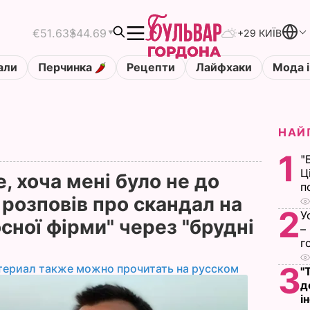
€51.63
$44.69
+29 КИЇВ
али
Перчинка
Рецепти
Лайфхаки
Мода і
НАЙ
1
"
Ц
, хоча мені було не до
п
 розповів про скандал на
2
У
сної фірми" через "брудні
–
г
3
териал также можно прочитать на русском
"
д
і