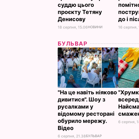
суддю цього
помітн
проєкту Тетяну
постру
Денисову
до і пі
18 серпня, 15.06
НОВИНИ
16 серпня, 
БУЛЬВАР
"На це навіть ніяково
"Хрумкі
дивитися". Шоу з
всереди
русалками у
Найсма
відомому ресторані
смажен
обурило мережу.
6 серпня, 
Відео
6 серпня, 21.38
БУЛЬВАР