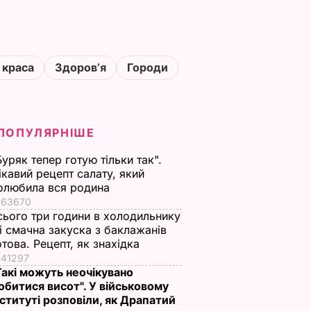
 краса
Здоровʼя
Городи
ПОПУЛЯРНІШЕ
Буряк тепер готую тільки так".
ікавий рецепт салату, який
олюбила вся родина
63670
сього три години в холодильнику
 і смачна закуска з баклажанів
отова. Рецепт, як знахідка
41297
Такі можуть неочікувано
обитися висот". У військовому
нституті розповіли, як Драпатий