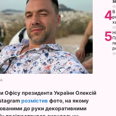
з
4
В
р
х
5
Н
П
п
р
ok
и Офісу президента України Олексій
nstagram
розмістив
фото, на якому
ьованими до руки декоративними