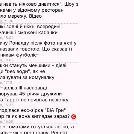
е навіть ніяково дивитися". Шоу з
ками у відомому ресторані
ло мережу. Відео
я, 21.38
кі зовні й ніжні всередині".
ачніші смажені кабачки
я, 18.09
ну Роналду після фото на яхті у
і назвали товстою. Що сказав її
никам футболіст
я, 18.05
жки стануть меншими – дієві
и "без води", як не
лачувати за комуналку
я, 17.13
Чарльз III насправді
норував 45-річчя дружини
а Гаррі і не привітав невістку
я, 16.36
поділася екс-зірка "ВІА Гри"
р та як вона виглядає зараз?
я, 15.56
а з томатами готується легко, а
ить – як з ресторану. Рецепт