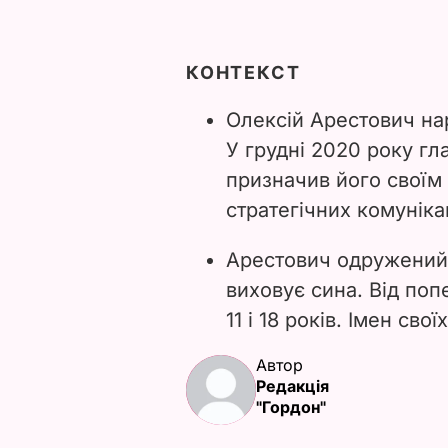
КОНТЕКСТ
Олексій Арестович на
У грудні 2020 року г
призначив його своїм
стратегічних комуніка
Арестович одружений,
виховує сина. Від поп
11 і 18 років. Імен св
Автор
Редакція
"Гордон"