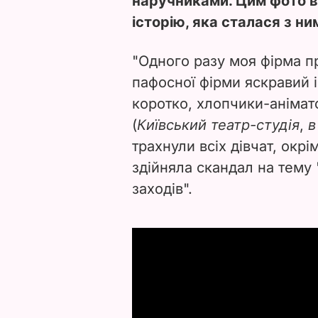
наручниками. Цим фото в
історію, яка сталася з ни
"Одного разу моя фірма пр
пафосної фірми яскравий ін
коротко, хлопчики-анімат
(
Київський театр-студія
,
в
трахнули всіх дівчат, окрім
здійняла скандал на тему
заходів".