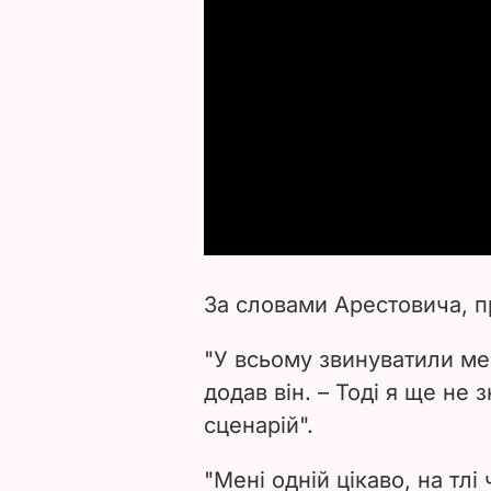
За словами Арестовича, п
"У всьому звинуватили мен
додав
він.
–
Тоді я ще не 
сценарій".
"Мені одній цікаво, на тлі