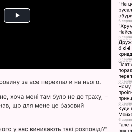
"На ц
русал
обури
P
6 серпн
"Хрум
Найсм
l
6 серпн
Дружи
a
бікін
кривд
6 серпн
y
Платі
порад
V
переп
ровину за все переклали на нього.
6 серпн
Чому 
i
проіг
е, хоча мені там було не до траху,
–
принц
d
6 серпн
знав, що для мене це базовий
Куди 
e
Мейхе
6 серпн
Галет
o
 чого у вас виникають такі розповіді?"
виход