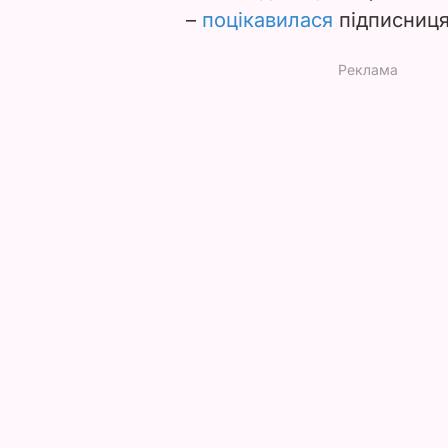
–
поцікавилася
підписниця