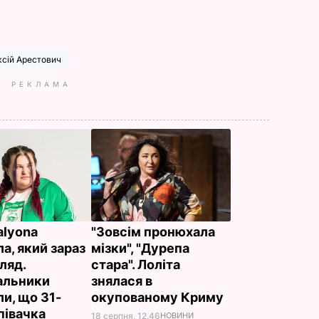
сій Арестович
РЕКЛАМА
alyona
"Зовсім пронюхала
а, який зараз
мізки", "Дурепа
ляд.
стара". Лоліта
альники
знялася в
ли, що 31-
окупованому Криму
півачка
18 серпня, 12.46
НОВИНИ