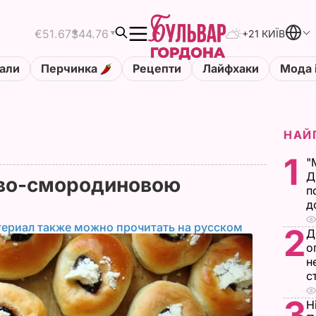
€51.67
$44.76
+21 КИЇВ
али
Перчинка
Рецепти
Лайфхаки
Мода 
НАЙ
1
"
Д
ово-смородиновою
п
д
териал также можно прочитать на русском
2
Д
о
н
с
3
Н