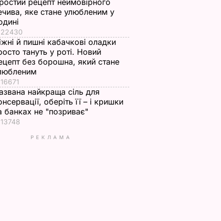
ростий рецепт неймовірного
ечива, яке стане улюбленим у
одині
22430
іжні й пишні кабачкові оладки
росто тануть у роті. Новий
ецепт без борошна, який стане
любленим
16671
азвана найкраща сіль для
онсервації, оберіть її – і кришки
а банках не "позриває"
13748
РЕКЛАМА