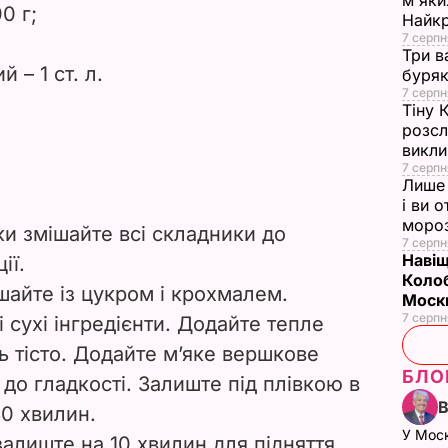
м'яки
0 г;
Найк
7 серпн
Три в
 – 1 ст. л.
буряк
7 серпн
Тіну 
розсл
викли
7 серпн
Лише 
і ви 
моро
и змішайте всі складники до
7 серпн
Навіщ
ії.
Колоб
айте із цукром і крохмалем.
Москв
7 серпн
і сухі інгредієнти. Додайте тепле
ть тісто. Додайте м’яке вершкове
БЛО
о до гладкості. Залиште під плівкою в
30 хвилин.
У Мос
алиште на 10 хвилин для підняття.