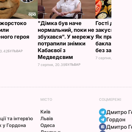
ї жорстоко
"Дімка був наче
Гості думают
или
нормальний, поки не
закуска з рес
ного героя
збухався". У мережу
Як приготуват
потрапили знімки
баклажанні р
Кабаєвої з
без зайвого 
23.42
БУЛЬВАР
Медведєвим
7 серпня, 20.16
БУЛЬ
7 серпня, 20.39
БУЛЬВАР
МІСТО
СОЦМЕРЕЖІ
Київ
Дмитро Г
ції та інтерв'ю
Львів
Гордон
х у Гордона
Одеса
Дмитро Г
Донецьк