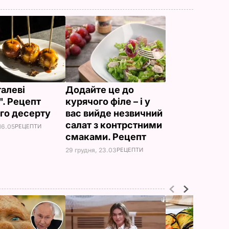
алеві
Додайте це до
". Рецепт
курячого філе – і у
го десерту
вас вийде незвичний
салат з контрстними
16.05
РЕЦЕПТИ
смаками. Рецепт
29 грудня, 23.03
РЕЦЕПТИ