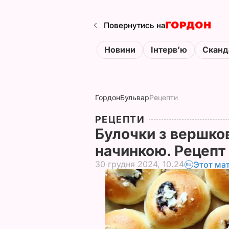
Повернутись на
Новини
Інтервʼю
Сканд
Гордон
Бульвар
Рецепти
РЕЦЕПТИ
Булочки з вершк
начинкою. Рецепт
30 грудня 2024, 10.24
Этот ма