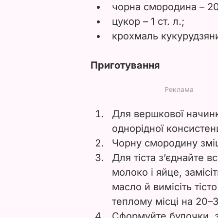
чорна смородина – 20
цукор – 1 ст. л.;
крохмаль кукурудзяний
Приготування
Для вершкової начинк
однорідної консистенц
Чорну смородину зміш
Для тіста з’єднайте вс
молоко і яйце, замісі
масло й вимісіть тіст
теплому місці на 20–
Сформуйте булочки, з