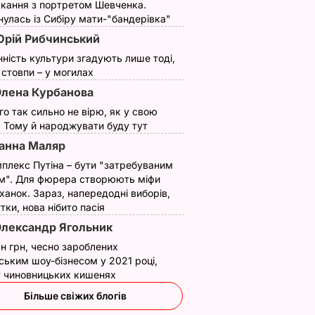
кання з портретом Шевченка.
улась із Сибіру мати-"бандерівка"
рій Рибчинський
нність культури згадують лише тоді,
ї стовпи – у могилах
лена Курбанова
ого так сильно не вірю, як у свою
. Тому й народжувати буду тут
анна Маляр
плекс Путіна – бути "затребуваним
м". Для фюрера створюють міфи
ханок. Зараз, напередодні виборів,
утки, нова нібито пасія
лександр Ягольник
н грн, чесно зароблених
ським шоу-бізнесом у 2021 році,
 у чиновницьких кишенях
Більше свіжих блогів