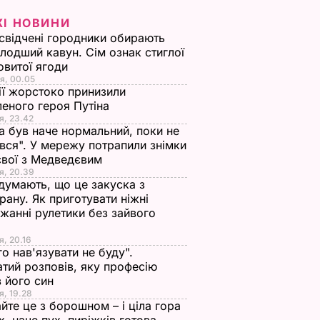
ЖІ НОВИНИ
свідчені городники обирають
лодший кавун. Сім ознак стиглої
овитої ягоди
я, 00.05
ії жорстоко принизили
еного героя Путіна
я, 23.42
а був наче нормальний, поки не
вся". У мережу потрапили знімки
євої з Медведєвим
я, 20.39
 думають, що це закуска з
рану. Як приготувати ніжні
жанні рулетики без зайвого
я, 20.16
го нав'язувати не буду".
тий розповів, яку професію
 його син
я, 19.28
йте це з борошном – і ціла гора