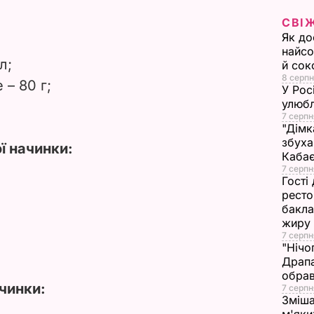
СВІ
d
Як до
найсо
e
л;
й сок
8 серпн
 – 80 г;
o
У Рос
улюбл
7 серпн
"Дімк
збуха
ї начинки:
Каба
7 серпн
Гості
ресто
бакла
жиру
7 серпн
"Нічо
Драпа
обрав
ачинки:
7 серпн
Зміша