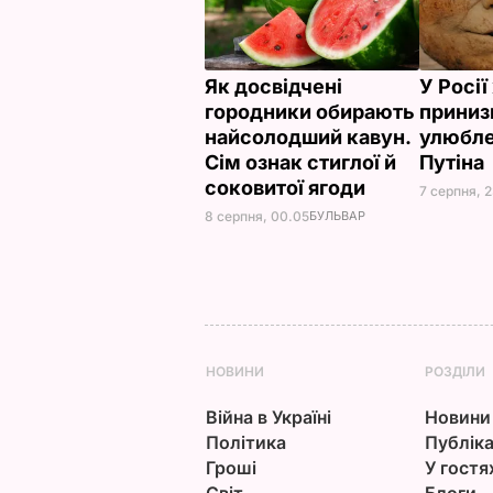
Як досвідчені
У Росі
городники обирають
приниз
найсолодший кавун.
улюбле
Сім ознак стиглої й
Путіна
соковитої ягоди
7 серпня, 
8 серпня, 00.05
БУЛЬВАР
НОВИНИ
РОЗДІЛИ
Війна в Україні
Новини
Політика
Публіка
Гроші
У гостя
Світ
Блоги