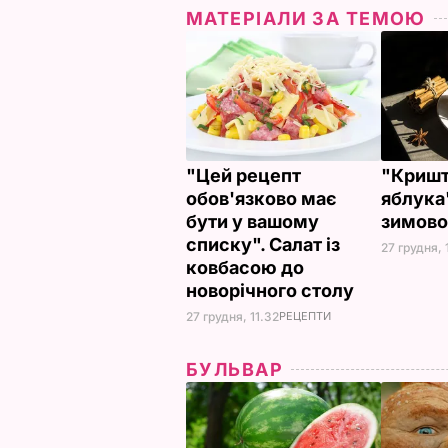
МАТЕРІАЛИ ЗА ТЕМОЮ
"Цей рецепт
"Кришт
обов'язково має
яблука
бути у вашому
зимово
списку". Салат із
27 грудня, 
ковбасою до
новорічного столу
27 грудня, 11.32
РЕЦЕПТИ
БУЛЬВАР