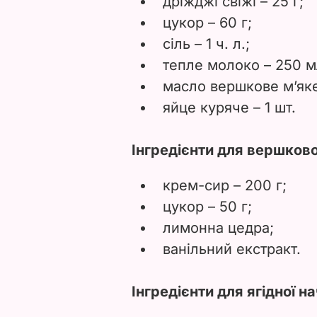
дріжджі свіжі – 25 г;
цукор – 60 г;
сіль – 1 ч. л.;
тепле молоко – 250 м
масло вершкове м’яке
яйце куряче – 1 шт.
Інгредієнти для вершково
крем-сир – 200 г;
цукор – 50 г;
лимонна цедра;
ванільний екстракт.
Інгредієнти для ягідної н