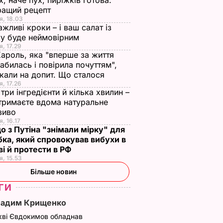
х, наче пух, пиріжків готова.
ращий рецепт
я, 18.03
ажливі кроки – і ваш салат із
у буде неймовірним
я, 17.29
Кароль, яка "вперше за життя
абилась і повірила почуттям",
кали на допит. Що сталося
я, 17.26
три інгредієнти й кілька хвилин –
отримаєте вдома натуральне
зиво
я, 16.17
о з Путіна "знімали мірку" для
ка, який спровокував вибухи в
і й протести в РФ
я, 15.53
Більше новин
ГИ
Вадим Крищенко
кві Євдокимов обладнав