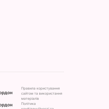
ь, що це
"Нічого нав'язувати
Змішайте це з
торану.
не буду". Драпатий
борошном – і ціла
и ніжні
розповів, яку
гора м'яких, наче
улетики
професію обрав його
пух, пиріжків готова
жиру
син
Найкращий рецепт
ВАР
7 серпня, 19.28
БУЛЬВАР
7 серпня, 18.03
БУЛЬВАР
Правила користування
ордон
сайтом та використання
матеріалів
Політика
ордон
конфіденційності та