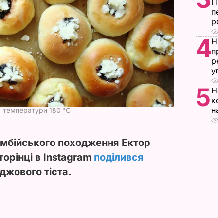
П
п
р
4
Н
п
р
у
5
Н
к
н
а температури 180 °C
умбійського походження Ектор
торінці в Instagram
поділився
джового тіста.