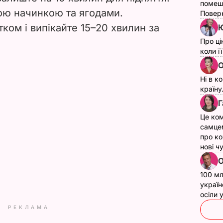
помеш
ою начинкою та ягодами.
Поверн
ком і випікайте 15–20 хвилин за
Ю
Про ці
коли ї
О
Ні в к
країну
Г
Це ком
самце
про ко
нові ч
О
100 мл
україн
осіли
РЕКЛАМА