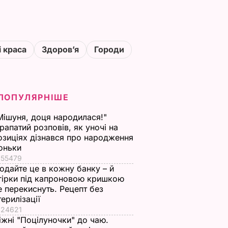
і краса
Здоровʼя
Городи
ПОПУЛЯРНІШЕ
Мішуня, доця народилася!"
рапатий розповів, як уночі на
озиціях дізнався про народження
оньки
55479
одайте це в кожну банку – й
гірки під капроновою кришкою
е перекиснуть. Рецепт без
терилізації
24621
іжні "Поцілуночки" до чаю.