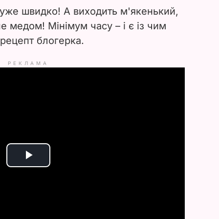
дуже швидко! А виходить м'якенький,
е медом! Мінімум часу – і є із чим
 рецепт блогерка.
РЕКЛАМА
P
l
a