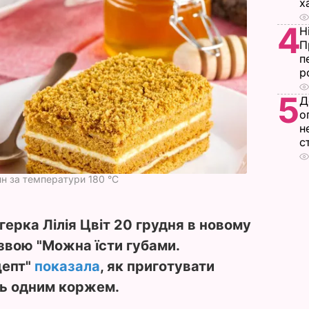
х
4
Н
П
п
р
5
Д
о
н
с
ин за температури 180 °C
герка Лілія Цвіт 20 грудня в новому
звою "Можна їсти губами.
цепт"
показала
, як приготувати
ть одним коржем.