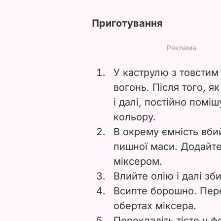
Приготування
У каструлю з товстим 
вогонь. Після того, як
і далі, постійно помі
кольору.
В окрему ємність вбий
пишної маси. Додайте
міксером.
Влийте олію і далі зб
Всипте борошно. Пере
обертах міксера.
Перекладіть тісто у 