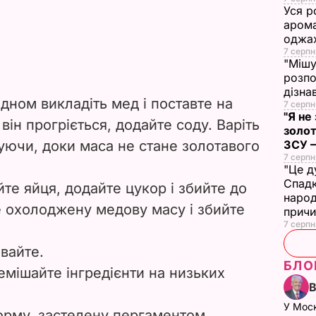
Уся р
арома
оджах
7 серпн
"Мішу
розпо
дізна
дном викладіть мед і поставте на
7 серпн
"Я не
 він прогріється, додайте соду. Варіть
золот
шуючи, доки маса не стане золотавого
ЗСУ –
7 серпн
"Це д
Спадк
те яйця, додайте цукор і збийте до
народ
 охолоджену медову масу і збийте
прич
7 серпн
ивайте.
БЛО
мішайте інгредієнти на низьких
У Мос
форму, застелену пергаментом.