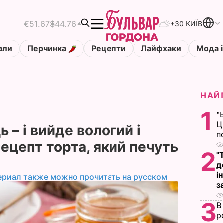
€51.67
$44.76
+30 КИЇВ
али
Перчинка
Рецепти
Лайфхаки
Мода і
НАЙ
1
"
Ц
 – і вийде вологий і
п
ецепт торта, який печуть
2
"
д
і
ериал также можно прочитать на русском
з
3
В
р