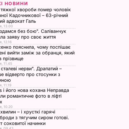
ЖІ НОВИНИ
 тяжкої хвороби помер чоловік
чної Кадочникової – 63-річний
ий адвокат Галь
я, 13.00
 здамся без бою". Саліванчук
ла заяву про своє життя
я, 12.16
енко пояснила, чому поспішає
ені вийти заміж за обранця, який
в прізвище
я, 11.45
ї сталеві нерви". Драпатий –
е відверто про стосунки з
иною
, 11.19
s і його нова кохана Неправда
ли романтичне фото в ліфті
ох
я, 10.20
 хвилин – і хрусткі гарячі
броди з тягучим сиром готові.
т соковитої начинки
я, 09.43