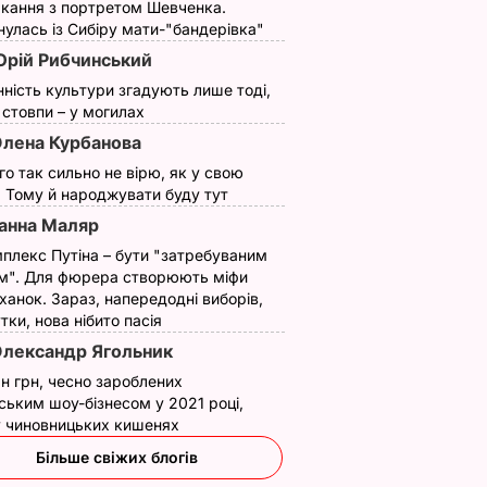
кання з портретом Шевченка.
улась із Сибіру мати-"бандерівка"
рій Рибчинський
нність культури згадують лише тоді,
ї стовпи – у могилах
лена Курбанова
ого так сильно не вірю, як у свою
. Тому й народжувати буду тут
анна Маляр
плекс Путіна – бути "затребуваним
м". Для фюрера створюють міфи
ханок. Зараз, напередодні виборів,
утки, нова нібито пасія
лександр Ягольник
н грн, чесно зароблених
ським шоу-бізнесом у 2021 році,
 у чиновницьких кишенях
Більше свіжих блогів