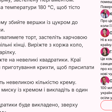
помеш
а температури 180 °C, щоб тісто
Поверн
Ю
Про ці
му збийте вершки із цукром до
коли ї
и.
О
уватимете торт, застеліть харчовою
Ні в к
льні кінці. Виріжте з коржа коло,
країну
Г
арілку.
Це ком
те на невеликі квадратики. Краї
самце
 приготування крихти, щоб присипати
про ко
нові ч
О
іть невеликою кількістю крему.
100 мл
 миску із кремом і викладіть в один
україн
осіли
адратики буде викладено, зверху