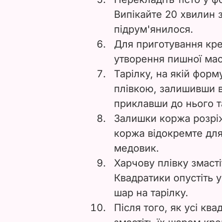
Випікайте 20 хвилин з
підрум'янилося.
Для приготування кре
утворення пишної мас
Тарілку, на якій форм
плівкою, залишивши ві
приклавши до нього т
Залишки коржа розріж
коржа відокремте для
медовик.
Харчову плівку змаст
Квадратики опустіть у
шар на тарілку.
Після того, як усі кв