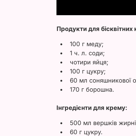
Продукти для бісквітних 
100 г меду;
1 ч. л. соди;
чотири яйця;
100 г цукру;
60 мл соняшникової ол
170 г борошна.
Інгредієнти для крему:
500 мл вершків жирн
60 г цукру.