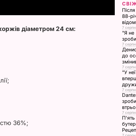
СВІ
y
Після
88-рі
V
відом
коржів діаметром 24 см:
7 серпн
"Я не
i
зроби
7 серпн
d
Денис
до ос
e
зміни
7 серпн
"У не
o
вперш
ії;
друж
7 серпня
Dante
зроби
втрь
7 серпн
П'ять
істю 36%;
бутер
Рецеп
7 серпн