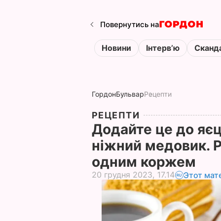
Повернутись на
Новини
Інтервʼю
Сканд
Гордон
Бульвар
Рецепти
РЕЦЕПТИ
Додайте це до яєць
ніжний медовик. Р
одним коржем
20 грудня 2023, 17.14
Этот мат