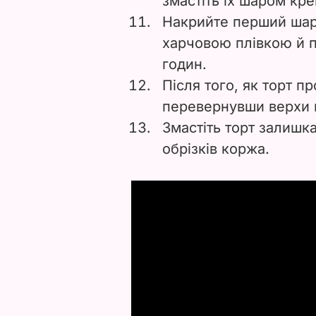
змастіть їх шаром кре
Накрийте перший шар
харчовою плівкою й п
годин.
Після того, як торт пр
перевернувши верхи в
Змастіть торт залишк
обрізків коржа.