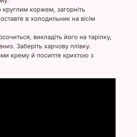
му.
 круглим коржем, загорніть
оставте в холодильник на вісім
осочиться, викладіть його на тарілку,
низ. Заберіть харчову плівку.
ами крему й посипте крихтою з