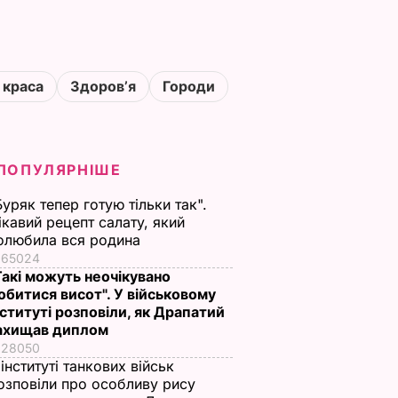
 краса
Здоровʼя
Городи
ПОПУЛЯРНІШЕ
Буряк тепер готую тільки так".
ікавий рецепт салату, який
олюбила вся родина
65024
Такі можуть неочікувано
обитися висот". У військовому
нституті розповіли, як Драпатий
ахищав диплом
28050
 інституті танкових військ
озповіли про особливу рису