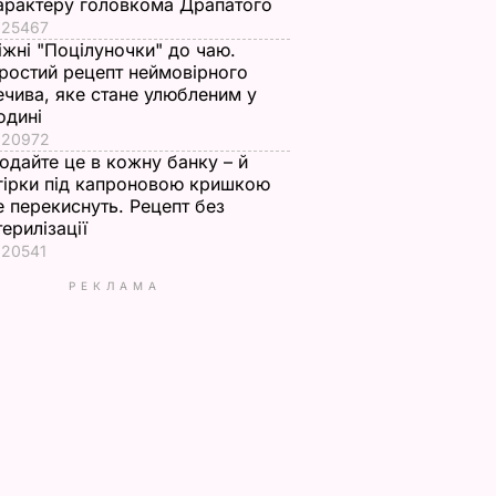
арактеру головкома Драпатого
25467
іжні "Поцілуночки" до чаю.
ростий рецепт неймовірного
ечива, яке стане улюбленим у
одині
20972
одайте це в кожну банку – й
гірки під капроновою кришкою
е перекиснуть. Рецепт без
терилізації
20541
РЕКЛАМА