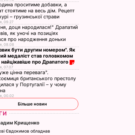
одина проситиме добавки, а
т стоятиме на весь дім. Рецепт
урі – грузинської страви
я, 09.27
ня, доця народилася!" Драпатий
вів, як уночі на позиціях
вся про народження доньки
я, 08.08
 звик бути другим номером". Як
ий медаліст став головкомом
 найцікавіше про Драпатого
я, 07.07
уже цінна перевага".
оємиця британського престолу
илася у Португалії – у чому
ина
я, 00.02
Більше новин
ГИ
Вадим Крищенко
кві Євдокимов обладнав