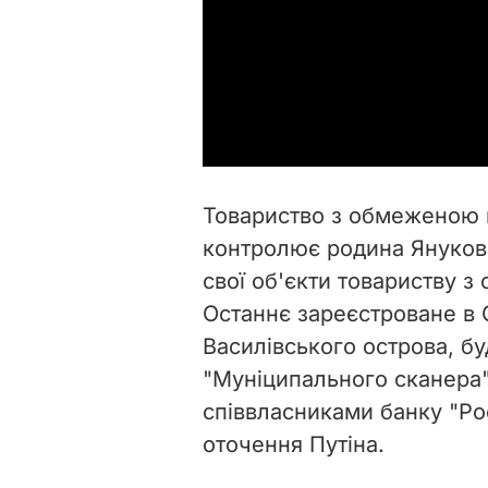
Товариство з обмеженою в
контролює родина Янукови
свої об'єкти товариству 
Останнє зареєстроване в С
Василівського острова, буд
"Муніципального сканера"
співвласниками банку "Р
оточення Путіна.