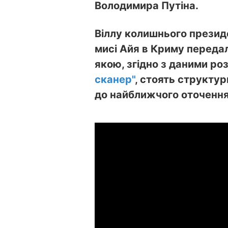
Володимира Путіна.
Віллу колишнього презид
мисі Айя в Криму передали
якою, згідно з даними р
сканер"
, стоять структур
до найближчого оточення