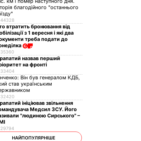
ис. км і помер наступного дня.
сторія благодійного "останнього
аїзду"
44328
то втратить бронювання від
обілізації з 1 вересня і які два
окументи треба подати до
онеділка
35360
рапатий назвав перший
ріоритет на фронті
33404
інченко:
Він був генералом КДБ,
кий став українським
ержавником
32420
рапатий ініціював звільнення
омандувача Медсил ЗСУ. Його
азивали "людиною Сирського" –
МІ
29794
НАЙПОПУЛЯРНІШЕ