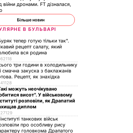
д війни дронами. FT дізналася,
що
Більше новин
УЛЯРНЕ В БУЛЬВАРІ
Буряк тепер готую тільки так".
ікавий рецепт салату, який
олюбила вся родина
62118
сього три години в холодильнику
 і смачна закуска з баклажанів
отова. Рецепт, як знахідка
41128
Такі можуть неочікувано
обитися висот". У військовому
нституті розповіли, як Драпатий
ахищав диплом
27129
 інституті танкових військ
озповіли про особливу рису
арактеру головкома Драпатого