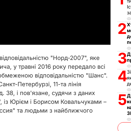
т
І
l
з
2
a
Х
м
д
y
п
V
3
Д
ідповідальністю "Норд-2007", яке
п
i
ча, у травні 2016 року передало всі
4
З
з обмеженою відповідальністю "Шанс".
d
я
д
анкт-Петербурзі, 11-та лінія
e
. 38, і пов'язане, судячи з даних
5
Д
, із Юрієм і Борисом Ковальчуками –
к
o
н
оссия" та людьми з найближчого
З