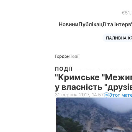
€51
Новини
Публікації та інтерв
ПАЛИВНА К
Гордон
Події
ПОДІЇ
"Кримське "Межиг
у власність "друзі
31 серпня 2017, 14.57
Этот мат