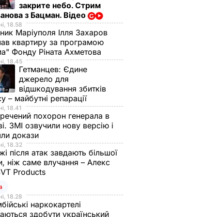
закрите небо. Стрим
анова з Бацман. Відео
і, 18.58
ник Маріуполя Ілля Захаров
ав квартиру за програмою
а" Фонду Ріната Ахметова
і, 18.45
Гетманцев:
Єдине
джерело для
відшкодування збитків
су – майбутні репарації
і, 18.41
речений похорон генерала в
і. ЗМІ озвучили нову версію і
шли докази
і, 18.32
і після атак завдають більшої
, ніж саме влучання – Алекс
SVT Products
а
і, 18.28
бійські наркокартелі
аються здобути український