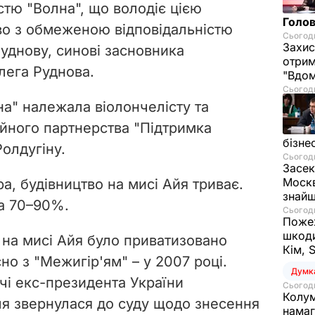
тю "Волна", що володіє цією
Голов
во з обмеженою відповідальністю
Сьогодн
Захис
уднову, синові засновника
отрим
лега Руднова.
"Вдом
Сьогодн
на" належала віолончелісту та
йного партнерства "Підтримка
бізне
олдугіну.
Сьогодн
Засек
Москв
а, будівництво на мисі Айя триває.
знай
а 70–90%.
Сьогодн
Пожеж
шкоди
на мисі Айя було приватизовано
Кім, 
о з "Межигір'ям" – у 2007 році.
Думк
ечі екс-президента України
Сьогодн
Колум
я звернулася до суду щодо знесення
намаг