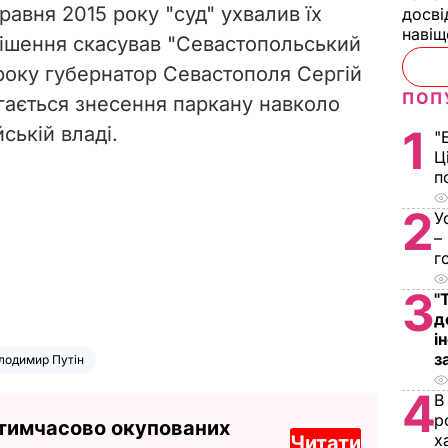
травня 2015 року "суд" ухвалив їх
досві
наві
рішення скасував "Севастопольський
 року губернатор Севастополя Сергій
ПОП
гається знесення паркану навколо
1
йській владі.
"
Ц
п
2
У
–
г
3
"
д
і
з
лодимир Путін
4
В
р
 тимчасово окупованих
х
Читати