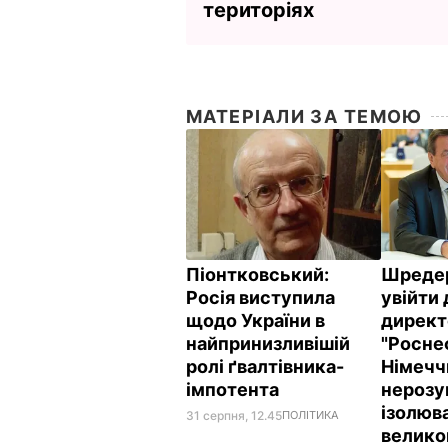
територіях
МАТЕРІАЛИ ЗА ТЕМОЮ
Піонтковський:
Шредер
Росія виступила
увійти 
щодо України в
директ
найпринизливішій
"Росне
ролі ґвалтівника-
Німечч
імпотента
нерозу
ізолюв
31 серпня, 12.45
ПОЛІТИКА
великог