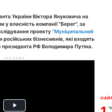
ента України Віктора Януковича на
 у власність компанії "Берег", за
озслідування проекту
"Муніципальний
и російських бізнесменів, які входять
 президента РФ Володимира Путіна.
РЕКЛАМА
НАЙ
1
Ч
P