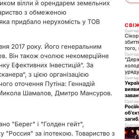
ником вілли й орендарем земельних
вариство з обмеженою
 яка придбало нерухомість у ТОВ
СВІ
Сьогодн
Сікор
збитт
авня 2017 року. Його генеральним
того,
Сьогодн
ев. Він також очолює некомерційне
"Держ
ку Ефективних Інвестицій“. За
холод
уряд
канера“, з цією організацією
Сьогодн
Украї
чого оточення Путіна: Геннадій
вияви
 Микола Шамалов, Дмитро Мансуров.
зава
Сьогодн
Росій
об'єк
загиб
ано "Берег" і "Голден гейт",
Сьогодн
ку "Россия" за іпотекою. Товариство з