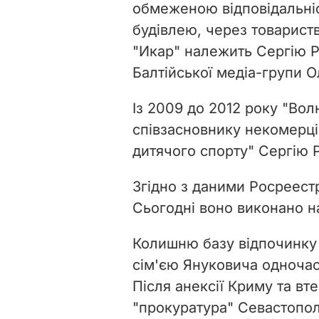
обмеженою відповідальніс
будівлею, через товарист
"Икар" належить Сергію Р
Балтійської медіа-групи О
Із 2009 до 2012 року "Вол
співзасновнику некомерці
дитячого спорту" Сергію Р
Згідно з даними Росреестр
Сьогодні воно виконано н
Колишню базу відпочинку 
сім'єю Януковича одночасн
Після анексії Криму та вт
"
прокуратура" Севастопол