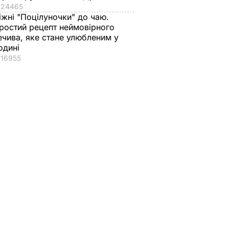
24465
іжні "Поцілуночки" до чаю.
ростий рецепт неймовірного
ечива, яке стане улюбленим у
одині
16955
 я
ння
 нові
Росії –
ся
 Це
от у
ітовій