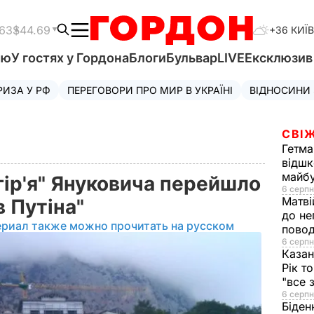
.63
$44.69
+36 КИЇВ
'ю
У гостях у Гордона
Блоги
Бульвар
LIVE
Ексклюзи
РИЗА У РФ
ПЕРЕГОВОРИ ПРО МИР В УКРАЇНІ
ВІДНОСИНИ
СВІЖ
Гетма
відшк
майбу
ір'я" Януковича перейшло
6 серпн
Матві
в Путіна"
до не
ериал также можно прочитать на русском
повод
6 серпн
Казан
Рік т
"все 
6 серпн
Біден