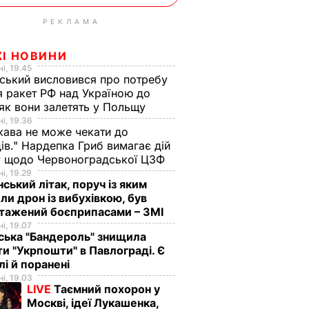
РЕКЛАМА
ЖІ НОВИНИ
і, 19.45
ський висловився про потребу
я ракет РФ над Україною до
 як вони залетять у Польщу
і, 19.36
ава не може чекати до
ів." Нардепка Гриб вимагає дій
у щодо Червоноградської ЦЗФ
і, 19.29
нський літак, поруч із яким
ли дрон із вибухівкою, був
нтажений боєприпасами – ЗМІ
і, 19.07
ська "Бандероль" знищила
ти "Укрпошти" в Павлограді. Є
лі й поранені
і, 19.03
LIVE
Таємний похорон у
Москві, ідеї Лукашенка,