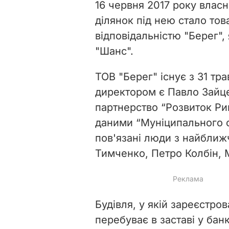
16 червня 2017 року влас
ділянок під нею стало то
відповідальністю "Берег",
"Шанс".
ТОВ "Берег" існує з 31 тр
директором є Павло Зайц
партнерство “Розвиток Рин
даними “Муніципального с
пов'язані люди з найближ
Тимченко, Петро Колбін,
Будівля, у якій зареєстров
перебуває в заставі у бан