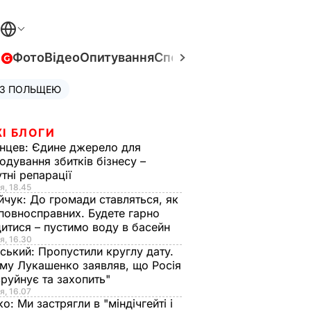
в
Фото
Відео
Опитування
Спецпроєкти
Війна в Укра
 З ПОЛЬЩЕЮ
І БЛОГИ
нцев:
Єдине джерело для
одування збитків бізнесу –
тні репарації
я, 18.45
йчук:
До громади ставляться, як
повносправних. Будете гарно
итися – пустимо воду в басейн
я, 16.30
ський:
Пропустили круглу дату.
ому Лукашенко заявляв, що Росія
зруйнує та захопить"
я, 16.07
ко:
Ми застрягли в "міндічгейті і