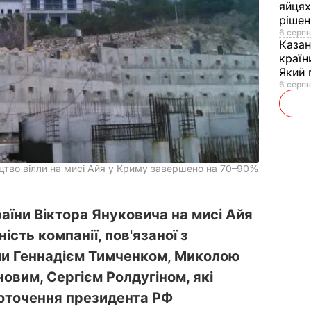
яйцях
рішен
6 серпн
Каза
країн
Який 
6 серпн
ицтво вілли на мисі Айя у Криму завершено на 70–90%
аїни Віктора Януковича на мисі Айя
сть компанії, пов'язаної з
ми Геннадієм Тимченком, Миколою
овим, Сергієм Ролдугіном, які
оточення президента РФ