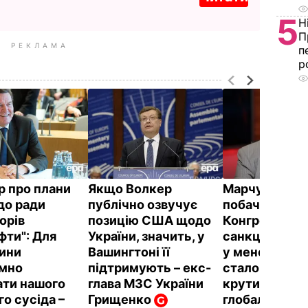
5
Н
П
РЕКЛАМА
п
р
 про плани
Якщо Волкер
Марчук: Коли
до ради
публічно озвучує
побачив ріше
орів
позицію США щодо
Конгресу про
фти": Для
України, значить, у
санкції проти 
ини
Вашингтоні її
у мене волос
мно
підтримують – екс-
стало дибки.
ати нашого
глава МЗС України
крутий повор
о сусіда –
Грищенко
глобальній св