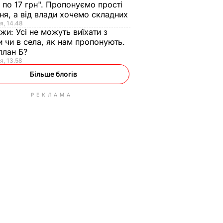
 по 17 грн". Пропонуємо прості
ня, а від влади хочемо складних
я, 14.48
нжи:
Усі не можуть виїхати з
и чи в села, як нам пропонують.
план Б?
я, 13.58
Більше блогів
РЕКЛАМА