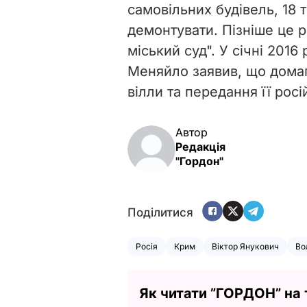
самовільних будівель,
18 
демонтувати. Пізніше це 
міський суд".
У січні 2016
Меняйло заявив, що дома
вілли та передання її росі
Автор
Редакція
"Гордон"
Поділитися
Росія
Крим
Віктор Янукович
Во
Як читати ”ГОРДОН” на