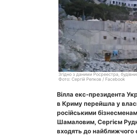
Згідно з даними Росреестра, будівн
Фото: Сергій Репков / Facebook
Вілла екс-президента Укр
в Криму перейшла у власні
російськими бізнесмена
Шамаловим, Сергієм Рудн
входять до найближчого 