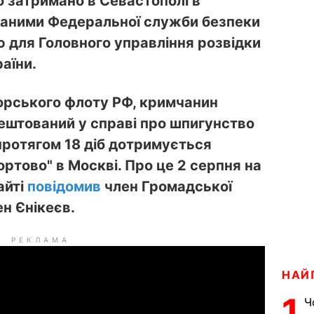
о затримано в Севастополі в
 даними Федеральної служби безпеки
ю для Головного управління розвідки
аїни.
орського флоту РФ, кримчанин
ештований у справі про шпигунство
протягом 18 діб дотримується
ртово" в Москві. Про це 2 серпня на
айті
повідомив
член Громадської
ен Єнікеєв.
РЕКЛАМА
НАЙ
1
Ч