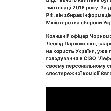
Відставного капітана бул
листопаді 2016 року. За
РФ, він збирав інформаці
Міністерства оборони Укр
Колишній офіцер Чорном
Леонід Пархоменко, заар
на користь України, уже 
голодування в СІЗО "Лефо
своєму персональному с
спостережної комісії Євг