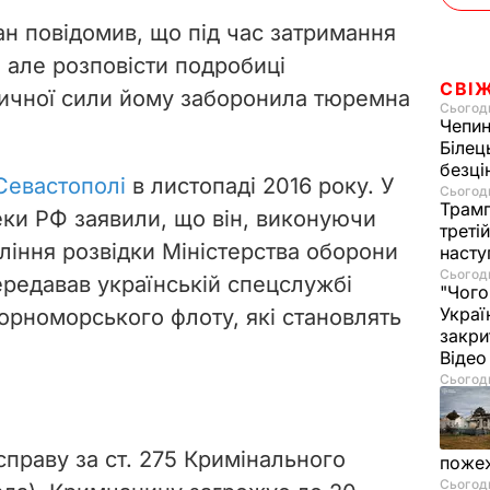
o
ан повідомив, що під час затримання
, але розповісти подробиці
СВІ
зичної сили йому заборонила тюремна
Сьогодн
Чепи
Білец
безц
Севастополі
в листопаді 2016 року. У
Сьогодн
Трамп
ки РФ заявили, що він, виконуючи
треті
ління розвідки Міністерства оборони
насту
Сьогодн
передавав українській спецслужбі
"Чого
Украї
Чорноморського флоту, які
становлять
закри
Віде
Сьогодн
праву за ст. 275 Кримінального
пожеж
Сьогодн