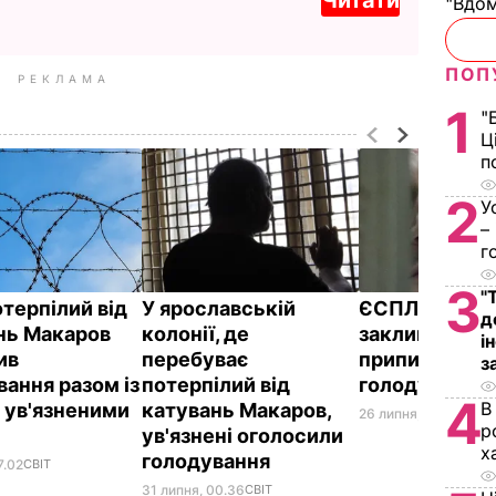
"Вдом
ПОП
РЕКЛАМА
1
"
Ц
п
2
У
–
г
3
"
отерпілий від
У ярославській
ЄСПЛ вдруге
д
нь Макаров
колонії, де
закликав Се
і
ив
перебуває
припинити
з
вання разом із
потерпілий від
голодування
4
В
 ув'язненими
катувань Макаров,
26 липня, 05.57
СВІТ
р
ув'язнені оголосили
х
голодування
7.02
СВІТ
31 липня, 00.36
СВІТ