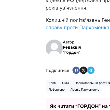
кодексу РФ (державна зра
років ув'язнення.
Колишній політв'язень Ге
справу проти Пархоменка
Автор
Редакція
"Гордон"
Поділитися
Крим
СІЗО
Чорноморський флот Р
Лефортово
Леонід Пархоменко
Як читати ”ГОРДОН” на