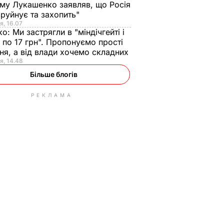
ому Лукашенко заявляв, що Росія
зруйнує та захопить"
я, 16.07
ко:
Ми застрягли в "міндічгейті і
 по 17 грн". Пропонуємо прості
ня, а від влади хочемо складних
я, 14.48
Більше блогів
РЕКЛАМА