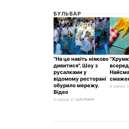
БУЛЬВАР
"На це навіть ніяково
"Хрумкі
дивитися". Шоу з
всереди
русалками у
Найсма
відомому ресторані
смажен
обурило мережу.
6 серпня, 
Відео
6 серпня, 21.38
БУЛЬВАР