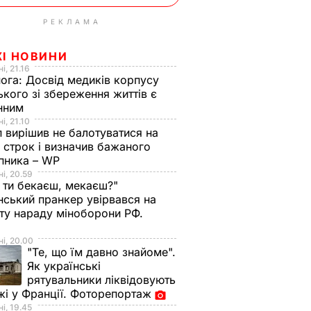
РЕКЛАМА
ЖІ НОВИНИ
і, 21.16
нога:
Досвід медиків корпусу
ького зі збереження життів є
інним
і, 21.10
 вирішив не балотуватися на
й строк і визначив бажаного
пника – WP
і, 20.59
 ти бекаєш, мекаєш?"
нський пранкер увірвався на
ту нараду міноборони РФ.
о
і, 20.00
"Те, що їм давно знайоме".
Як українські
рятувальники ліквідовують
і у Франції. Фоторепортаж
і, 19.45