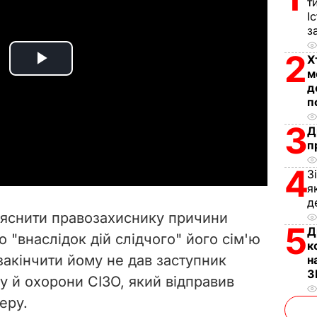
т
І
з
2
Х
P
м
д
l
п
3
Д
a
п
y
4
З
я
V
д
яснити правозахиснику причини
5
i
Д
 "внаслідок дій слідчого" його сім'ю
к
закінчити йому не дав заступник
н
d
З
у й охорони СІЗО, який відправив
e
еру.