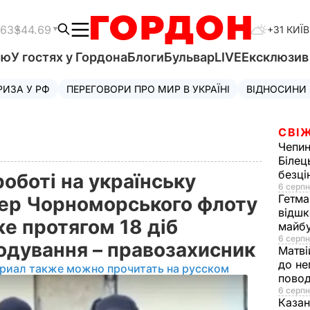
.63
$44.69
+31 КИЇВ
'ю
У гостях у Гордона
Блоги
Бульвар
LIVE
Ексклюзи
РИЗА У РФ
ПЕРЕГОВОРИ ПРО МИР В УКРАЇНІ
ВІДНОСИНИ
СВІЖ
Чепи
Білец
безц
оботі на українську
6 серпн
Гетма
цер Чорноморського флоту
відшк
е протягом 18 діб
майбу
6 серпн
одування – правозахисник
Матві
до не
риал также можно прочитать на русском
повод
6 серпн
Казан