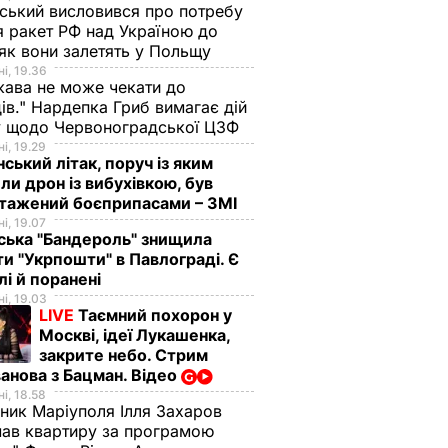
ський висловився про потребу
я ракет РФ над Україною до
 як вони залетять у Польщу
і, 19.36
ава не може чекати до
ів." Нардепка Гриб вимагає дій
у щодо Червоноградської ЦЗФ
і, 19.29
нський літак, поруч із яким
ли дрон із вибухівкою, був
нтажений боєприпасами – ЗМІ
і, 19.07
ська "Бандероль" знищила
ти "Укрпошти" в Павлограді. Є
лі й поранені
і, 19.03
LIVE
Таємний похорон у
Москві, ідеї Лукашенка,
закрите небо. Стрим
анова з Бацман. Відео
і, 18.58
ник Маріуполя Ілля Захаров
ав квартиру за програмою