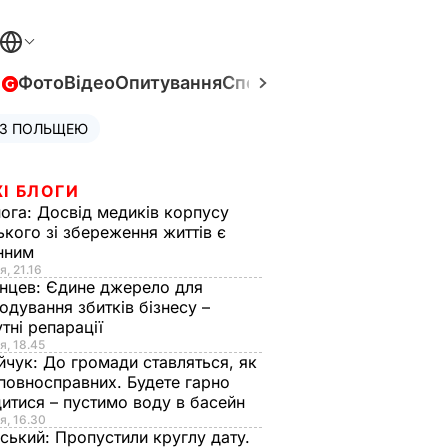
в
Фото
Відео
Опитування
Спецпроєкти
Війна в Укра
 З ПОЛЬЩЕЮ
І БЛОГИ
нога:
Досвід медиків корпусу
ького зі збереження життів є
інним
я, 21.16
нцев:
Єдине джерело для
одування збитків бізнесу –
тні репарації
я, 18.45
йчук:
До громади ставляться, як
повносправних. Будете гарно
итися – пустимо воду в басейн
я, 16.30
ський:
Пропустили круглу дату.