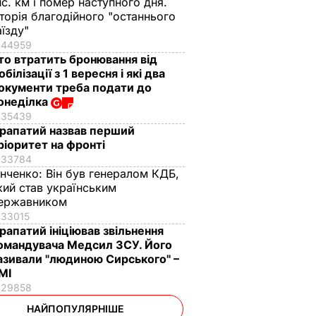
ис. км і помер наступного дня.
сторія благодійного "останнього
аїзду"
44959
то втратить бронювання від
обілізації з 1 вересня і які два
окументи треба подати до
онеділка
35439
рапатий назвав перший
ріоритет на фронті
33784
інченко:
Він був генералом КДБ,
кий став українським
ержавником
33015
рапатий ініціював звільнення
омандувача Медсил ЗСУ. Його
азивали "людиною Сирського" –
МІ
29858
НАЙПОПУЛЯРНІШЕ