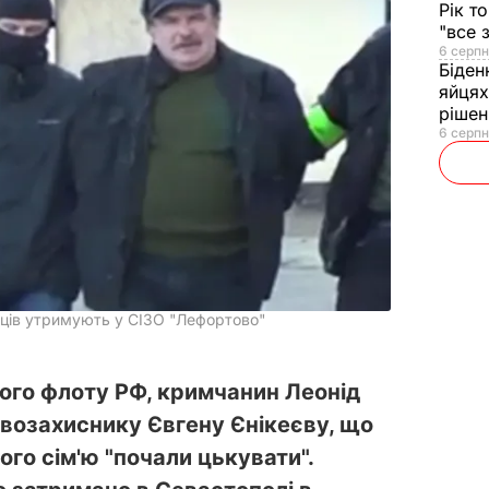
Рік т
"все 
6 серпн
Біден
яйцях
рішен
6 серпн
ців утримують у СІЗО "Лефортово"
го флоту РФ, кримчанин Леонід
возахиснику Євгену Єнікеєву, що
його сім'ю "почали цькувати".