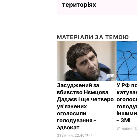
територіях
МАТЕРІАЛИ ЗА ТЕМОЮ
Засуджений за
У РФ п
вбивство Нємцова
катува
Дадаєв і ще четверо
оголос
ув'язнених
голоду
оголосили
іншими
голодування –
– ЗМІ
адвокат
31 липня, 1
31 липня, 22.40
СВІТ