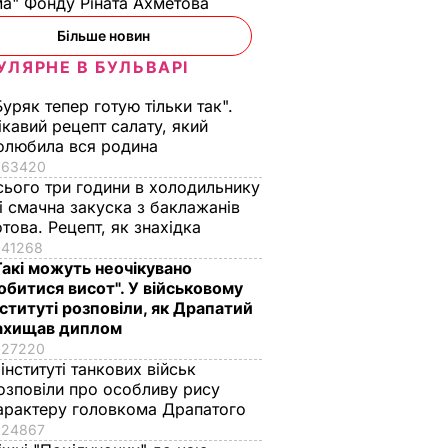
а" Фонду Ріната Ахметова
Більше новин
УЛЯРНЕ В БУЛЬВАРІ
Буряк тепер готую тільки так".
ікавий рецепт салату, який
олюбила вся родина
63420
сього три години в холодильнику
 і смачна закуска з баклажанів
отова. Рецепт, як знахідка
41268
Такі можуть неочікувано
Чорноморський
обитися висот". У військовому
нцова
флот РФ привели у
нституті розповіли, як Драпатий
стан підвищеної
ахищав диплом
боєготовності – ЗМІ
27220
 інституті танкових військ
15 червня, 04.22
ПОДІЇ
озповіли про особливу рису
арактеру головкома Драпатого
24867