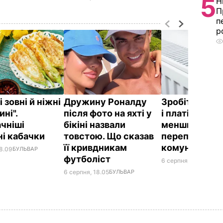
5
Н
П
п
р
 зовні й ніжні
Дружину Роналду
Зробіть це сь
ні".
після фото на яхті у
і платіжки ст
чніші
бікіні назвали
меншими. Як 
і кабачки
товстою. Що сказав
переплачуват
її кривдникам
комуналку
18.09
БУЛЬВАР
футболіст
6 серпня, 17.13
БУЛЬВ
6 серпня, 18.05
БУЛЬВАР