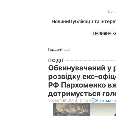
€51
Новини
Публікації та інтерв
ПАЛИВНА К
Гордон
Події
ПОДІЇ
Обвинувачений у р
розвідку екс-офі
РФ Пархоменко вж
дотримується гол
3 серпня 2018, 04.21
Этот мате