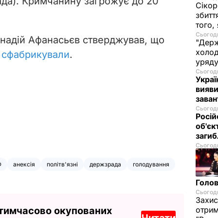
да). Кримчанину загрожує до 20
Сікор
збитт
того,
Сьогодн
ннадій Афанасьєв стверджував, що
"Держ
холод
 сфабрикували
.
уряд
Сьогодн
Украї
вияви
зава
Сьогодн
Росій
об'єк
загиб
Сьогодн
Ф
анексія
політв'язні
держзрада
голодування
Голов
Сьогодн
Захис
 тимчасово окупованих
отрим
Читати