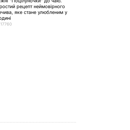
іжні "Поцілуночки" до чаю.
ростий рецепт неймовірного
ечива, яке стане улюбленим у
одині
17760
огодні –
Чому Чарльз III
Куди поділася екс-
ануть
насправді
зірка "ВІА Гри"
не
проігнорував 45-
Мейхер та як вона
и за
річчя дружини
виглядає зараз?
принца Гаррі і не
6 серпня, 15.56
БУЛЬВАР
привітав невістку
АР
6 серпня, 16.36
БУЛЬВАР