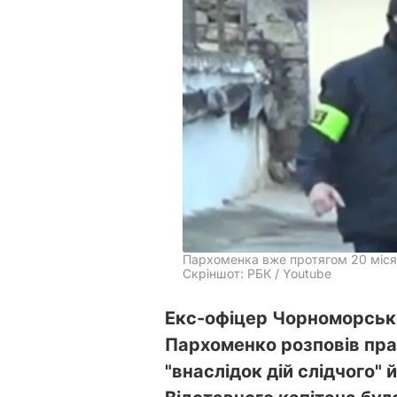
Пархоменка вже протягом 20 міся
Скріншот: РБК / Youtube
Екс-офіцер Чорноморсько
Пархоменко розповів пра
"внаслідок дій слідчого" 