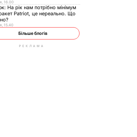
я, 16.00
юк:
На рік нам потрібно мінімум
ракет Patriot, це нереально. Що
ьно?
я, 15.40
Більше блогів
РЕКЛАМА