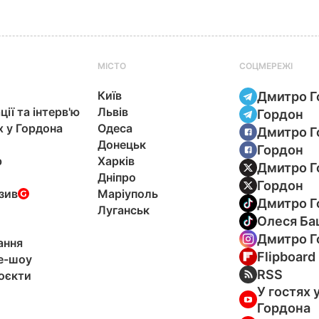
МІСТО
СОЦМЕРЕЖІ
Київ
Дмитро Г
ції та інтерв'ю
Львів
Гордон
х у Гордона
Одеса
Дмитро Г
Донецьк
Гордон
р
Харків
Дмитро Г
Дніпро
Гордон
зив
Маріуполь
Дмитро Г
Луганськ
Олеся Ба
Дмитро Г
ання
Flipboard
e-шоу
RSS
оєкти
У гостях 
Гордона