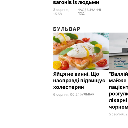
вагонів із людьми
8 серпня,
НАДЗВИЧАЙНІ
ПОДІЇ
15.58
БУЛЬВАР
Яйця не винні. Що
"Валлі
насправді підвищує
майже 
холестерин
пацієнт
розгул
6 серпня, 00.24
БУЛЬВАР
лікарні
чорном
5 серпня, 