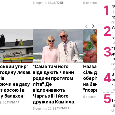
5 серпня, 15.35
ПОДІЇ
6 серпня, 09.35
ПОЛІ
1
"
Ц
п
2
У
–
г
3
"
д
і
з
йський упир"
"Саме там його
Названа най
годину лякав
відвідують члени
сіль для конс
4
В
ів,
родини протягом
оберіть її – і
р
юючи на даху
літа". Де
на банках не
х
 з косою і в
відпочивають
"позриває"
5
Н
у балахоні
Чарльз III і його
5 серпня, 19.25
БУЛЬ
з
дружина Камілла
23.40
БУЛЬВАР
ч
5 серпня, 20.33
БУЛЬВАР