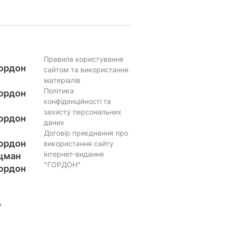
Правила користування
ордон
сайтом та використання
матеріалів
Політика
ордон
конфіденційності та
захисту персональних
ордон
даних
Договір приєднання про
ордон
використання сайту
інтернет-видання
цман
"ГОРДОН"
ордон
у