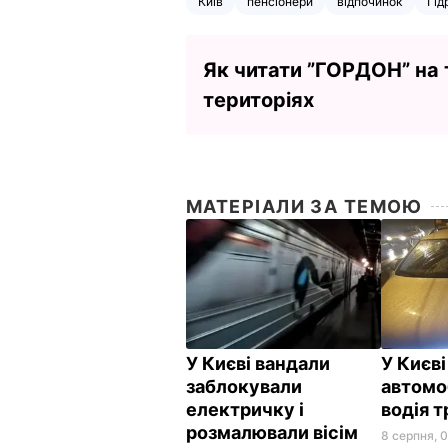
Київ
пенсіонери
відпочинок
Гід
Як читати ”ГОРДОН” на
територіях
МАТЕРІАЛИ ЗА ТЕМОЮ
У Києві вандали
У Києв
заблокували
автомо
електричку і
водія 
розмалювали вісім
8 серпня, 