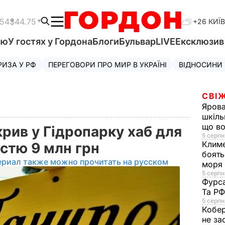
.54
$44.75
+26 КИЇВ
'ю
У гостях у Гордона
Блоги
Бульвар
LIVE
Ексклюзи
РИЗА У РФ
ПЕРЕГОВОРИ ПРО МИР В УКРАЇНІ
ВІДНОСИНИ
СВІЖ
Яров
шкіль
що во
рив у Гідропарку хаб для
5 серпн
Клим
істю 9 млн грн
боять
ериал также можно прочитать на русском
моря
5 серпня
Фурс
Та Р
5 серпн
Кобе
не за