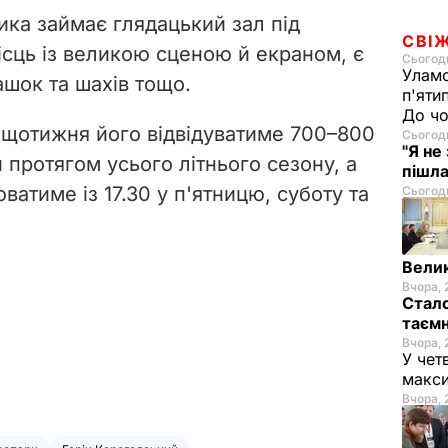
ка займає глядацький зал під
СВІ
ісць із великою сценою й екраном, є
Сьогодн
Уламо
ашок та шахів тощо.
п'яти
До чо
 щотижня його відвідуватиме 700–800
Сьогодн
"Я не
 протягом усього літнього сезону, а
пішла
ватиме із 17.30 у п'ятницю, суботу та
Сьогодн
Велик
Вчора, 
Стало
таємн
Вчора, 
У чет
макси
Вчора, 