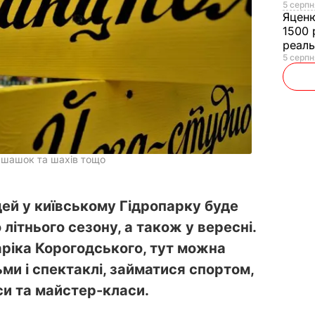
5 серпн
Яцен
1500 
реал
5 серпн
а шашок та шахів тощо
дей у київському Гідропарку буде
літнього сезону, а також у вересні.
аріка Корогодського, тут можна
ми і спектаклі, займатися спортом,
си та майстер-класи.