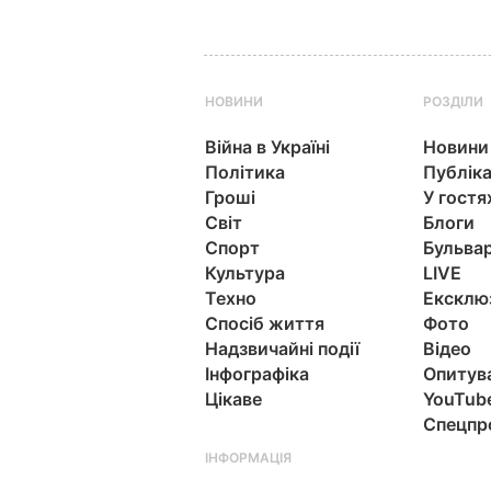
НОВИНИ
РОЗДІЛИ
Війна в Україні
Новини
Політика
Публіка
Гроші
У гостя
Світ
Блоги
Спорт
Бульва
Культура
LIVE
Техно
Ексклю
Спосіб життя
Фото
Надзвичайні події
Відео
Інфографіка
Опитув
Цікаве
YouTub
Спецпр
ІНФОРМАЦІЯ