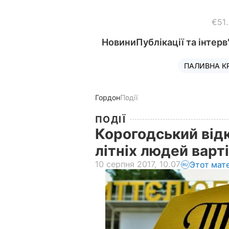
€51
Новини
Публікації та інтерв
ПАЛИВНА К
Гордон
Події
ПОДІЇ
Корогодський відк
літніх людей варт
10 серпня 2017, 10.07
Этот мат