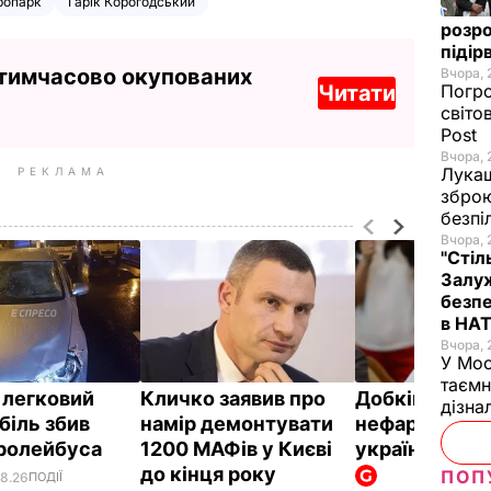
ропарк
Гарік Корогодський
розро
підір
 тимчасово окупованих
Вчора, 
Читати
Погро
світо
Post
Вчора, 
Лукаш
РЕКЛАМА
зброю
безпі
Вчора, 
"Стіл
Залуж
безпе
в НА
Вчора, 
У Мос
таємн
і легковий
Кличко заявив про
Добкін: Київ –
дізна
біль збив
намір демонтувати
нефартове мі
тролейбуса
1200 МАФів у Києві
української 
до кінця року
ПОП
08.26
ПОДІЇ