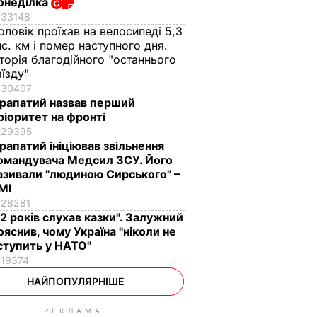
онеділка
33148
оловік проїхав на велосипеді 5,3
ис. км і помер наступного дня.
сторія благодійного "останнього
аїзду"
30407
рапатий назвав перший
ріоритет на фронті
29395
рапатий ініціював звільнення
омандувача Медсил ЗСУ. Його
азивали "людиною Сирського" –
МІ
28281
12 років слухав казки". Залужний
ояснив, чому Україна "ніколи не
ступить у НАТО"
19374
НАЙПОПУЛЯРНІШЕ
РЕКЛАМА