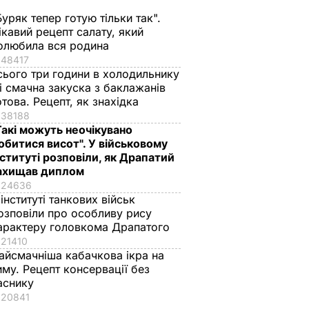
ТИКА
Буряк тепер готую тільки так".
ікавий рецепт салату, який
олюбила вся родина
48417
сього три години в холодильнику
 і смачна закуска з баклажанів
отова. Рецепт, як знахідка
38188
Такі можуть неочікувано
обитися висот". У військовому
нституті розповіли, як Драпатий
ахищав диплом
краща
Марія Бурмака: Нам
Ніжні бельгійські
24636
ервації,
кажуть, що буде
вафлі із
 інституті танкових військ
 кришки
важка зима, і я не
кисломолочного
озповіли про особливу рису
знаю, що робити, бо в
сиру – ідеальні для
арактеру головкома Драпатого
мене немає куди
чаювання. Рецепт з
21410
айсмачніша кабачкова ікра на
їхати
точними
ВАР
иму. Рецепт консервації без
пропорціями
5 серпня, 17.43
БУЛЬВАР
аснику
5 серпня, 16.39
БУЛЬВАР
20841