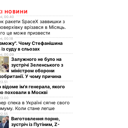
ЖІ НОВИНИ
і, 00.40
к ракети SpaceX заввишки з
поверхівку врізався в Місяць.
го це може призвести
і, 00.18
 зможу". Чому Стефанішина
 із суду в сльозах
і, 00.09
Залужного не було на
зустрічі Зеленського з
міністром оборони
обританії. У чому причина
23.51
 відоме ім'я генерала, якого
о поховали в Москві
23.00
вер спека в Україні сягне свого
муму. Коли стане легше
22.55
Виготовлення порно,
зустріч із Путіним, Z-