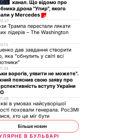
канал. Що відомо про
бника дрона "Упир", якого
вали у Mercedes
22.37
зи Трампа перестали лякати
вих лідерів – The Washington
22.13
енко дав завдання створити
, яка "обнулить у світі всі
лотники"
21.24
ьки ворогів, уявити не можете".
ний пояснив свою заяву про
рспективність вступу України
ТО
21.08
кві в умовах найсуворішої
ості поховали генерала. РосЗМІ
лися, хто це міг бути
сце для
Більше новин
столиці
УЛЯРНЕ В БУЛЬВАРІ