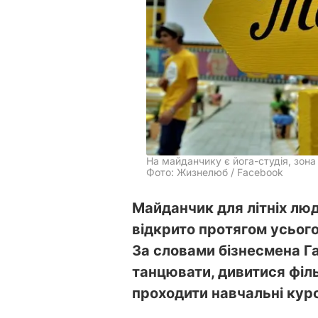
На майданчику є йога-студія, зон
Фото: Жизнелюб / Facebook
Майданчик для літніх лю
відкрито протягом усього 
За словами бізнесмена Г
танцювати, дивитися філь
проходити навчальні кур