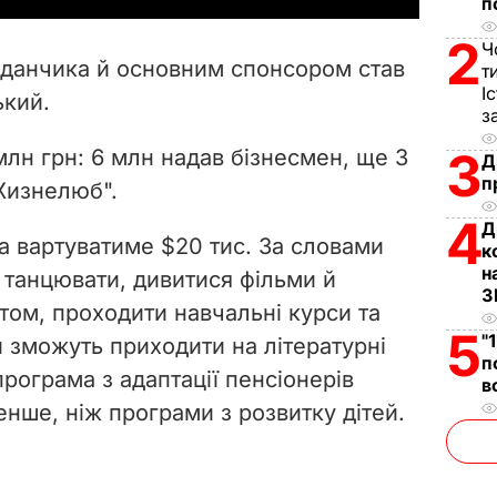
п
V
2
Ч
йданчика й основним спонсором став
т
i
І
ький.
з
d
3
млн грн: 6 млн надав бізнесмен, ще 3
Д
п
e
"Жизнелюб".
4
Д
o
 вартуватиме $20 тис. За словами
к
н
 танцювати, дивитися фільми й
З
том, проходити навчальні курси та
5
"
и зможуть приходити на літературні
п
програма з адаптації пенсіонерів
в
енше, ніж програми з розвитку дітей.