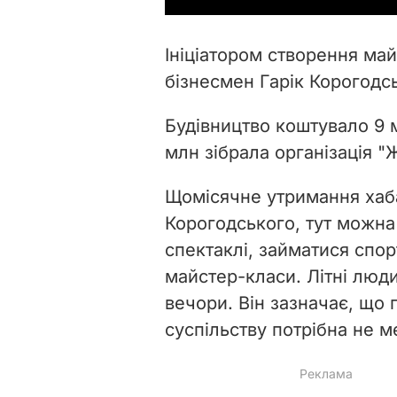
Ініціатором створення ма
бізнесмен Гарік Корогодс
Будівництво коштувало 9 
млн зібрала організація 
Щомісячне утримання хаба
Корогодського, тут можна
спектаклі, займатися спор
майстер-класи. Літні люд
вечори. Він зазначає, що 
суспільству потрібна не м