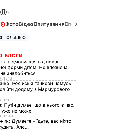
в
Фото
Відео
Опитування
Спецпроєкти
Війна в Укра
 З ПОЛЬЩЕЮ
І БЛОГИ
а:
Я відмовилася від нової
ної форми дітям. Не впевнена,
на знадобиться
я, 18.13
енко:
Російські танкери чомусь
ся йти додому з Мармурового
, 17.15
а:
Путін думає, що в нього є час.
Ф уже не може
я, 16.40
рник:
Думаєте – їдьте, вас ніхто
судить. Але...