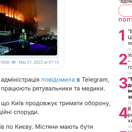
"Вдом
ПОП
1
"
Ц
п
2
У
–
г
3
 адміністрація
повідомила
в Telegram,
"
д
лі працюють рятувальники та медики.
і
з
, що Київ продовжує тримати оборону,
4
В
ційні споруди.
р
х
ів по Києву. Містяни мають бути