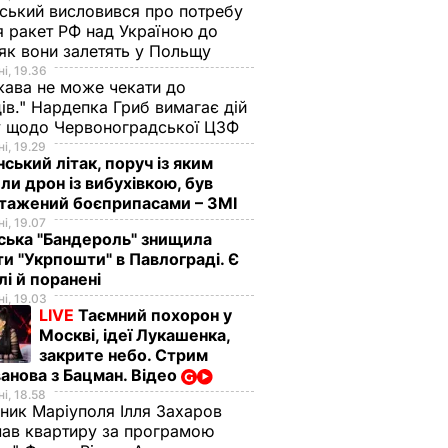
ський висловився про потребу
я ракет РФ над Україною до
 як вони залетять у Польщу
і, 19.36
ава не може чекати до
ів." Нардепка Гриб вимагає дій
у щодо Червоноградської ЦЗФ
і, 19.29
нський літак, поруч із яким
ли дрон із вибухівкою, був
нтажений боєприпасами – ЗМІ
і, 19.07
ська "Бандероль" знищила
ти "Укрпошти" в Павлограді. Є
лі й поранені
і, 19.03
LIVE
Таємний похорон у
Москві, ідеї Лукашенка,
закрите небо. Стрим
анова з Бацман. Відео
і, 18.58
ник Маріуполя Ілля Захаров
ав квартиру за програмою