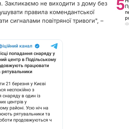
5
Н
 Закликаємо не виходити з дому без
П
рушувати правила комендантської
п
р
ати сигналами повітряної тривоги", –