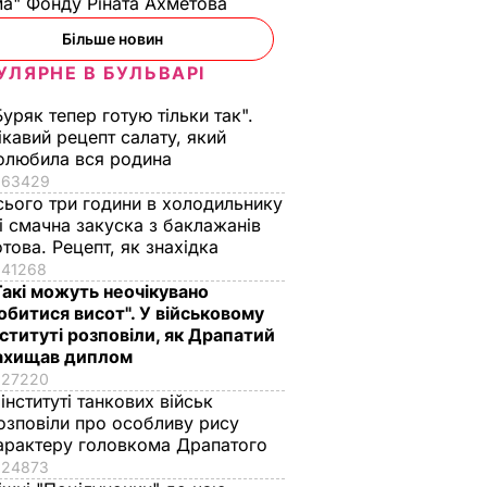
а" Фонду Ріната Ахметова
Більше новин
УЛЯРНЕ В БУЛЬВАРІ
Буряк тепер готую тільки так".
ікавий рецепт салату, який
олюбила вся родина
63429
сього три години в холодильнику
 і смачна закуска з баклажанів
отова. Рецепт, як знахідка
41268
Такі можуть неочікувано
обитися висот". У військовому
нституті розповіли, як Драпатий
ахищав диплом
27220
 інституті танкових військ
озповіли про особливу рису
арактеру головкома Драпатого
24873