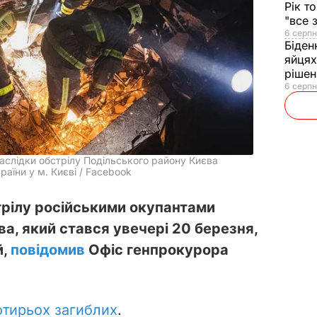
Рік т
"все 
6 серпн
Біден
яйцях
рішен
6 серпн
наслідки обстрілу Подільського району Києва
аїни у м. Києві / Facebook
трілу російськими окупантами
а, який стався увечері 20 березня,
й,
повідомив
Офіс генпрокурора
отирьох загиблих
.