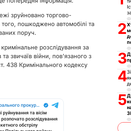
це попередня інформація.
т
i
І
з
жежі зруйновано торгово-
d
2
 того, пошкоджено автомобілі та
Х
м
e
ваних поруч.
д
п
o
 кримінальне
розслідування за
3
Д
та звичаїв війни, пов'язаного з
п
ст. 438 Кримінального кодексу
4
З
я
д
5
Д
к
н
З