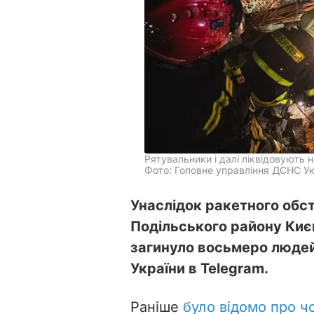
Рятувальники і далі ліквідовують 
Фото: Головне управління ДСНС Укр
Унаслідок ракетного обс
Подільського району Києв
загинуло восьмеро люде
України в Telegram.
Раніше
було відомо про ч