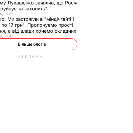
ому Лукашенко заявляв, що Росія
зруйнує та захопить"
я, 16.07
ко:
Ми застрягли в "міндічгейті і
 по 17 грн". Пропонуємо прості
ня, а від влади хочемо складних
я, 14.48
Більше блогів
РЕКЛАМА