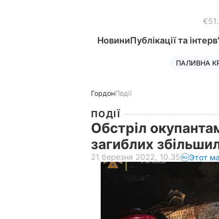
€51
Новини
Публікації та інтерв
ПАЛИВНА К
Гордон
Події
ПОДІЇ
Обстріл окупантам
загиблих збільши
21 березня 2022, 10.35
Этот м