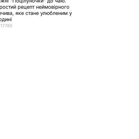
іжні "Поцілуночки" до чаю.
ростий рецепт неймовірного
ечива, яке стане улюбленим у
одині
17765