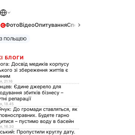
в
Фото
Відео
Опитування
Спецпроєкти
Війна в Укра
 З ПОЛЬЩЕЮ
І БЛОГИ
нога:
Досвід медиків корпусу
ького зі збереження життів є
інним
я, 21.16
нцев:
Єдине джерело для
одування збитків бізнесу –
тні репарації
я, 18.45
йчук:
До громади ставляться, як
повносправних. Будете гарно
итися – пустимо воду в басейн
я, 16.30
ський:
Пропустили круглу дату.