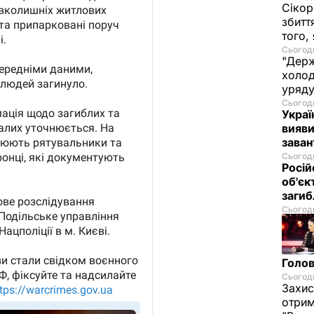
Сікор
збитт
того,
Сьогодн
"Держ
холод
уряд
Сьогодн
Украї
вияви
зава
Сьогодн
Росій
об'єк
загиб
Сьогодн
Голов
Сьогодн
Захис
отрим