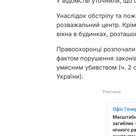
У відомстві уточнили, що 
Унаслідок обстрілу та по
розважальний центр. Крім
вікна в будинках, розташо
Правоохоронці розпочали
фактом порушення законів 
умисним убивством (ч. 2 
України).