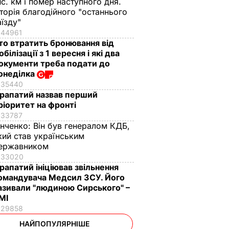
ис. км і помер наступного дня.
сторія благодійного "останнього
аїзду"
44961
то втратить бронювання від
обілізації з 1 вересня і які два
окументи треба подати до
онеділка
35440
рапатий назвав перший
ріоритет на фронті
33787
інченко:
Він був генералом КДБ,
кий став українським
ержавником
33020
рапатий ініціював звільнення
омандувача Медсил ЗСУ. Його
азивали "людиною Сирського" –
МІ
29858
НАЙПОПУЛЯРНІШЕ