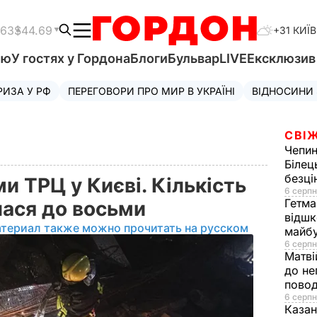
.63
$44.69
+31 КИЇВ
'ю
У гостях у Гордона
Блоги
Бульвар
LIVE
Ексклюзи
РИЗА У РФ
ПЕРЕГОВОРИ ПРО МИР В УКРАЇНІ
ВІДНОСИНИ
СВІЖ
Чепи
Білец
безц
и ТРЦ у Києві. Кількість
6 серпн
Гетма
лася до восьми
відшк
атериал также можно прочитать на русском
майбу
6 серпн
Матві
до не
повод
6 серпн
Казан