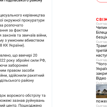
СВІ
Сьогодн
Чепи
Білец
безц
Сьогодн
Трамп
треті
насту
Сьогодн
"Чого
Украї
закри
Віде
Сьогодн
пожеж
Сьогодн