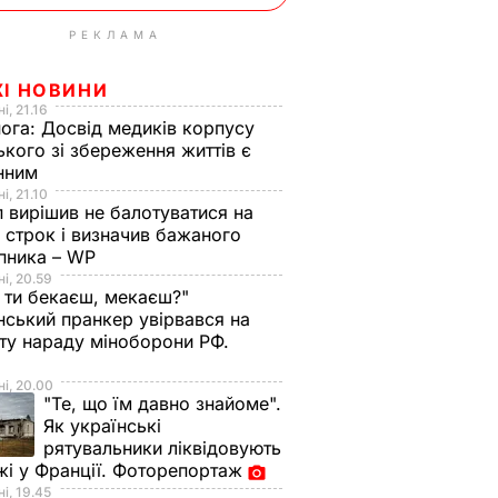
РЕКЛАМА
ЖІ НОВИНИ
і, 21.16
нога:
Досвід медиків корпусу
ького зі збереження життів є
інним
і, 21.10
 вирішив не балотуватися на
й строк і визначив бажаного
пника – WP
і, 20.59
 ти бекаєш, мекаєш?"
нський пранкер увірвався на
ту нараду міноборони РФ.
о
і, 20.00
"Те, що їм давно знайоме".
Як українські
рятувальники ліквідовують
і у Франції. Фоторепортаж
і, 19.45