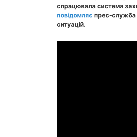
спрацювала система захи
повідомляє
прес-служба 
ситуацій.