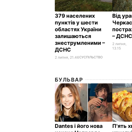
379 населених
Від ура
пунктів у шести
Черкас
областях України
постра
залишаються
– ДСН
знеструмленими –
2 липня,
13.15
ДСНС
2 липня, 21.46
СУСПІЛЬСТВО
БУЛЬВАР
Dantes і його нова
П'ять х