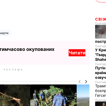
СВІ
Сьогодн
нергія
постр
Сьогодн
 тимчасово окупованих
У Кр
Читати
"Гвар
Shahe
Сьогодн
Путін
РЕКЛАМА
країн
озвуч
Сьогодн
Трамп
боєпр
Гегс
Сьогодн