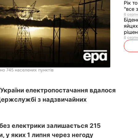
Рік т
"все 
6 серпн
Біден
яйцях
рішен
6 серпн
но 745 населених пунктів
 України електропостачання вдалося
 Держслужбі з надзвичайних
 без електрики залишається 215
, у яких 1 липня через негоду