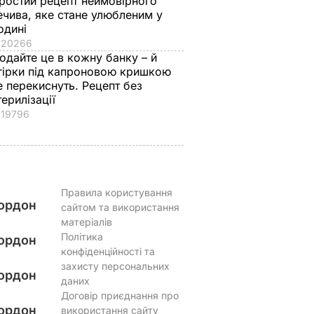
ростий рецепт неймовірного
ечива, яке стане улюбленим у
одині
20266
одайте це в кожну банку – й
гірки під капроновою кришкою
е перекиснуть. Рецепт без
терилізації
19796
Правила користування
ордон
сайтом та використання
матеріалів
Політика
ордон
конфіденційності та
захисту персональних
ордон
даних
Договір приєднання про
ордон
використання сайту