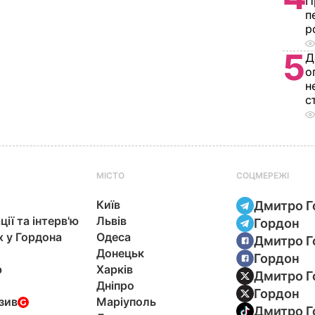
П
п
р
5
Д
о
н
с
МІСТО
СОЦМЕРЕЖІ
Київ
Дмитро Г
ції та інтерв'ю
Львів
Гордон
х у Гордона
Одеса
Дмитро Г
Донецьк
Гордон
р
Харків
Дмитро Г
Дніпро
Гордон
зив
Маріуполь
Дмитро Г