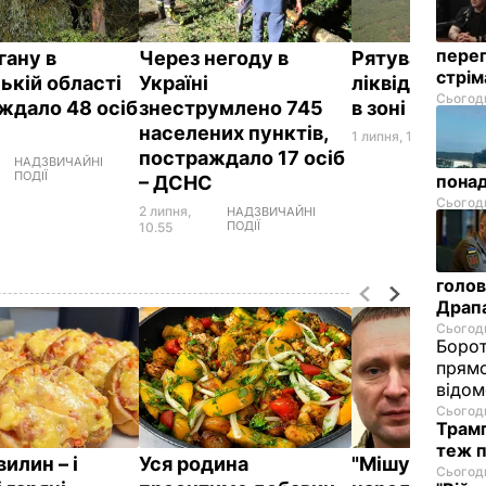
перег
гану в
Через негоду в
Рятувальник
стрі
ькій області
Україні
ліквідували
Сьогодн
ждало 48 осіб
знеструмлено 745
в зоні відчу
С
населених пунктів,
1 липня, 15.01
СУСПІЛ
постраждало 17 осіб
НАДЗВИЧАЙНІ
ПОДІЇ
понад
– ДСНС
Сьогодн
2 липня,
НАДЗВИЧАЙНІ
ПОДІЇ
10.55
голов
Драп
Сьогодн
Борот
прямо
відом
Сьогодн
Трамп
теж п
вилин – і
Уся родина
"Мішуня, доц
Сьогодн