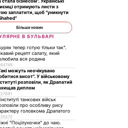
другим номером". Як
перевага".
а стала бізнесом". Українські
иємці отримують листи з
повів,
золотий медаліст
Спадкоємиця
ою заплатити, щоб "уникнути
озиціях
став головкомом
британського
Shahed"
ЗСУ – найцікавіше
престолу
доньки
про Драпатого
народилася у
Більше новин
Португалії – у чому
ВАР
7 серпня, 07.07
СУСПІЛЬСТВО
УЛЯРНЕ В БУЛЬВАРІ
причина
Буряк тепер готую тільки так".
7 серпня, 00.02
БУЛЬВАР
ікавий рецепт салату, який
олюбила вся родина
64749
Такі можуть неочікувано
обитися висот". У військовому
нституті розповіли, як Драпатий
ахищав диплом
27691
 інституті танкових військ
озповіли про особливу рису
арактеру головкома Драпатого
25372
іжні "Поцілуночки" до чаю.