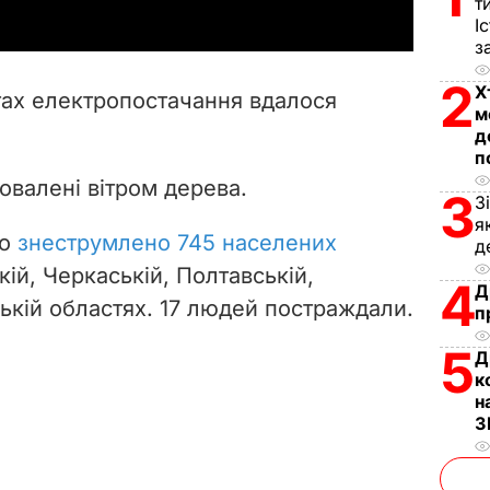
т
y
І
з
V
2
Х
тах електропостачання вдалося
м
i
д
п
d
валені вітром дерева.
3
З
e
я
ло
знеструмлено 745 населених
д
o
кій, Черкаській, Полтавській,
4
Д
ській областях
. 17 людей постраждали.
п
5
Д
к
н
З