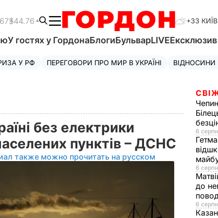
.67
$44.76
+33 КИЇВ
'ю
У гостях у Гордона
Блоги
Бульвар
LIVE
Ексклюзи
РИЗА У РФ
ПЕРЕГОВОРИ ПРО МИР В УКРАЇНІ
ВІДНОСИНИ
СВІЖ
Чепи
Білец
безц
раїні без електрики
6 серпн
Гетма
населених пунктів – ДСНС
відшк
иал также можно прочитать на русском
майбу
6 серпн
Матві
до не
повод
6 серпн
Казан