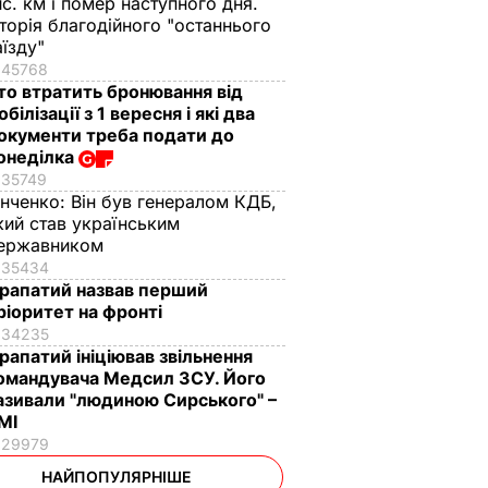
ис. км і помер наступного дня.
сторія благодійного "останнього
аїзду"
45768
то втратить бронювання від
обілізації з 1 вересня і які два
окументи треба подати до
онеділка
35749
інченко:
Він був генералом КДБ,
кий став українським
ержавником
35434
рапатий назвав перший
ріоритет на фронті
34235
рапатий ініціював звільнення
омандувача Медсил ЗСУ. Його
азивали "людиною Сирського" –
МІ
29979
НАЙПОПУЛЯРНІШЕ