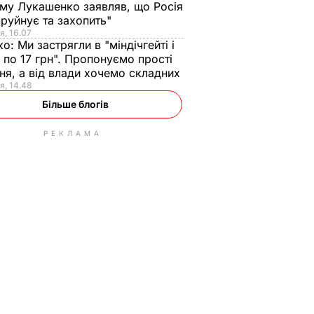
ому Лукашенко заявляв, що Росія
зруйнує та захопить"
я, 16.07
ко:
Ми застрягли в "міндічгейті і
 по 17 грн". Пропонуємо прості
ня, а від влади хочемо складних
я, 14.48
Більше блогів
РЕКЛАМА