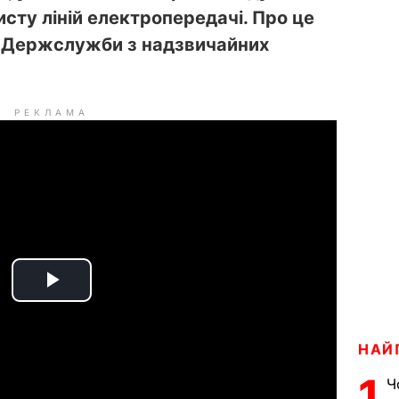
сту ліній електропередачі. Про це
Держслужби з надзвичайних
РЕКЛАМА
P
l
НАЙ
a
1
Ч