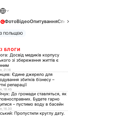
в
Фото
Відео
Опитування
Спецпроєкти
Війна в Укра
 З ПОЛЬЩЕЮ
І БЛОГИ
нога:
Досвід медиків корпусу
ького зі збереження життів є
інним
я, 21.16
нцев:
Єдине джерело для
одування збитків бізнесу –
тні репарації
я, 18.45
йчук:
До громади ставляться, як
повносправних. Будете гарно
итися – пустимо воду в басейн
я, 16.30
ський:
Пропустили круглу дату.