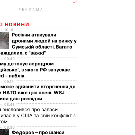
РЕКЛАМА
ЖІ НОВИНИ
і, 10.16
Росіяни атакували
дронами людей на ринку у
Сумській області. Багато
аждалих, є "важкі"
і, 09.49
иму детонує аеродром
дійське", з якого РФ запускає
d – паблік
і, 09.17
 може здійснити вторгнення до
и НАТО вже цієї осені. WSJ
ила дані розвідки
і, 08.41
 висловився про запаси
ипасів у США та свій конфлікт з
етом
і, 08.30
Федоров – про шанси