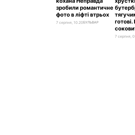
кохана Неправда
хрусткі
зробили романтичне
бутерб
фото в ліфті втрьох
тягучи
готові.
7 серпня, 10.20
БУЛЬВАР
сокови
7 серпня, 