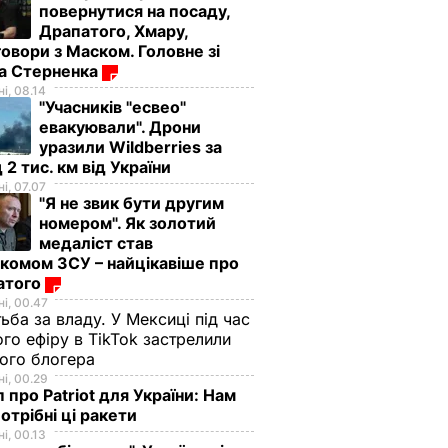
повернутися на посаду,
Драпатого, Хмару,
овори з Маском. Головне зі
и
У ДСНС заявили, що
ма Стерненка
 пожежу
через пошкодження
і, 08.14
ження
ЛЕП
"Учасників "есвео"
електропостачання
евакуювали". Дрони
ЬСТВО
Донецької
уразили Wildberries за
 2 тис. км від України
фільтрувальної
і, 07.07
станції припинене
"Я не звик бути другим
1 липня, 09.31
ВІЙНА В УКРАЇНІ
номером". Як золотий
медаліст став
комом ЗСУ – найцікавіше про
атого
і, 00.47
ьба за владу. У Мексиці під час
го ефіру в TikTok застрелили
ого блогера
і, 00.29
 про Patriot для України: Нам
отрібні ці ракети
я
"Я не звик бути
"Це дуже цінна
і, 00.13