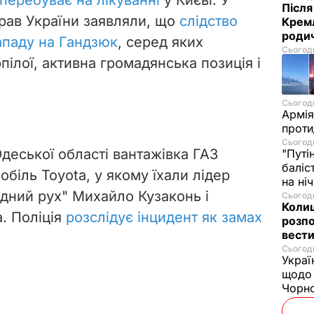
Після
прав України заявляли, що
слідство
Кремл
родич
нападу на Гандзюк
, серед яких
Сьогодн
пілої, активна громадянська позиція і
Сьогодн
Армія
проти
Сьогодн
деської області вантажівка ГАЗ
"Путі
баліс
обіль Toyota, у якому їхали лідер
на ні
одний рух" Михайло Кузаконь і
Сьогодн
Колиш
. Поліція
розслідує інцидент як замах
розпо
вести
Сьогодн
Украї
щодо 
Чорн