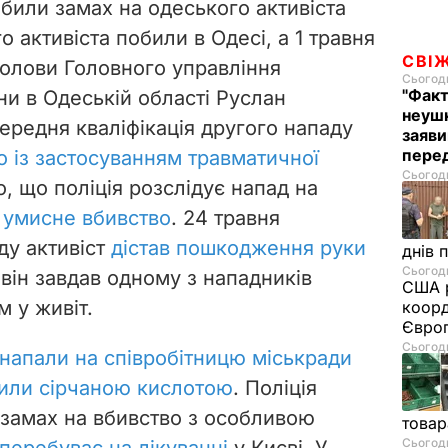
робили замах на одеського активіста
о активіста побили в Одесі, а 1 травня
СВІ
голови Головного управління
Сьогодн
"Факт
їни в Одеській області Руслан
неушк
ередня кваліфікація другого нападу
заяви
пере
о із застосуванням травматичної
Сьогодн
о, що поліція розслідує напад на
 умисне вбивство
. 24 травня
ду активіст
дістав пошкодження руки
днів 
Сьогодн
 він завдав одному з нападників
США р
 у живіт.
коорд
Європ
Сьогодн
напали на співробітницю
міськради
или сірчаною кислотою
. Поліція
к замах на вбивство з особливою
товар
Сьогодн
 перебуває на лікуванні
у Києві.
У