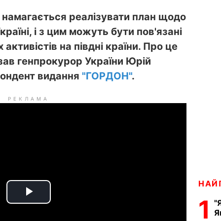
, намагається реалізувати план щодо
Україні, і з цим можуть бути пов'язані
активістів на півдні країни. Про це
азав генпрокурор України Юрій
пондент видання
"ГОРДОН"
.
РЕКЛАМА
НАЙ
P
1
"
Я