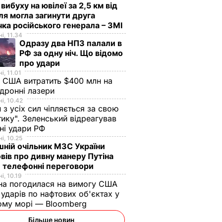
 вибуху на ювілеї за 2,5 км від
я могла загинути друга
ка російського генерала – ЗМІ
і, 11.34
Одразу два НПЗ палали в
РФ за одну ніч. Що відомо
про удари
і, 11.01
 США витратить $400 млн на
дронні лазери
і, 10.42
н з усіх сил чіпляється за свою
тику". Зеленський відреагував
чні удари РФ
і, 10.25
ній очільник МЗС України
вів про дивну манеру Путіна
 телефонні переговори
і, 10.19
на погодилася на вимогу США
ударів по нафтових об'єктах у
ому морі — Bloomberg
Більше новин