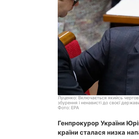
Луценко: Включається якийсь черговий
збурення і ненависті до своєї держав
Фото: EPA
Генпрокурор України Юрій
країни сталася низка нап