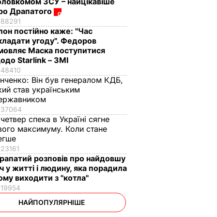
оловкомом ЗСУ – найцікавіше
ро Драпатого
88291
Ілон постійно каже: "Час
кладати угоду". Федоров
мовляє Маска поступитися
одо Starlink – ЗМІ
48410
інченко:
Він був генералом КДБ,
кий став українським
ержавником
37064
 четвер спека в Україні сягне
вого максимуму. Коли стане
егше
23161
рапатий розповів про найдовшу
іч у житті і людину, яка порадила
ому виходити з "котла"
19954
НАЙПОПУЛЯРНІШЕ