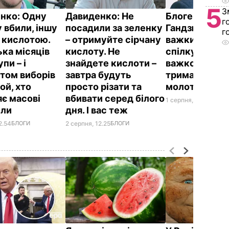
5
З
нко:
Одну
Давиденко:
Не
Блогер Ходза:
г
 вбили, іншу
посадили за зеленку
Гандзюк. Ста
г
 кислотою.
– отримуйте сірчану
важкий,
ька місяців
кислоту. Не
спілкуватися 
упи – і
знайдете кислоти –
важко, але
том виборів
завтра будуть
тримається
ой, хто
просто різати та
молотком
яє масові
вбивати серед білого
1 серпня, 23.23
ПОЛІ
іли
дня. І вас теж
2.54
БЛОГИ
2 серпня, 12.25
БЛОГИ