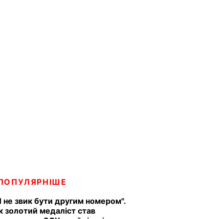
ПОПУЛЯРНІШЕ
Я не звик бути другим номером".
к золотий медаліст став