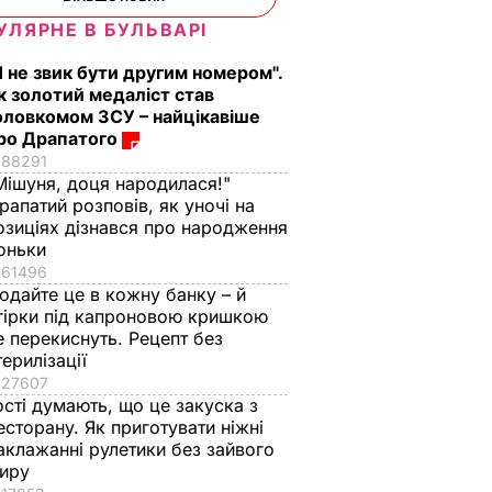
УЛЯРНЕ В БУЛЬВАРІ
Я не звик бути другим номером".
к золотий медаліст став
оловкомом ЗСУ – найцікавіше
ро Драпатого
88291
Мішуня, доця народилася!"
рапатий розповів, як уночі на
озиціях дізнався про народження
оньки
61496
одайте це в кожну банку – й
гірки під капроновою кришкою
е перекиснуть. Рецепт без
терилізації
27607
ості думають, що це закуска з
есторану. Як приготувати ніжні
аклажанні рулетики без зайвого
иру