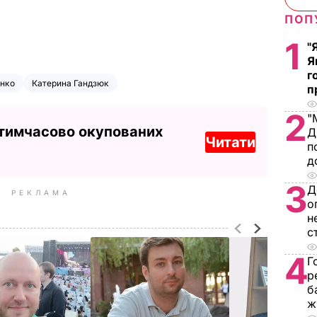
ПОП
1
"
Я
г
енко
Катерина Гандзюк
п
2
"
 тимчасово окупованих
Д
Читати
п
д
3
Д
РЕКЛАМА
о
н
с
4
Г
р
б
ж