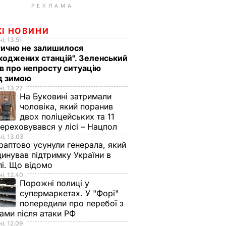
РЕКЛАМА
ЖІ НОВИНИ
і, 13.51
ично не залишилося
оджених станцій". Зеленський
в про непросту ситуацію
д зимою
і, 13.27
На Буковині затримали
чоловіка, який поранив
двох поліцейських та 11
переховувався у лісі – Нацпол
і, 13.03
аптово усунули генерала, який
инував підтримку України в
і. Що відомо
і, 12.40
Порожні полиці у
супермаркетах. У "Форі"
попередили про перебої з
ами після атаки РФ
і, 12.09