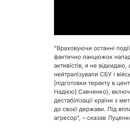
"Враховуючи останні події
фактично ланцюжок напад
активістів, я не відкидаю,
нейтралізували СБУ і війс
[підготовки теракту в це
Надією] Савченко), включ
дестабілізації країни з ме
до своєї держави. Під впл
агресор", – сказав Луценк