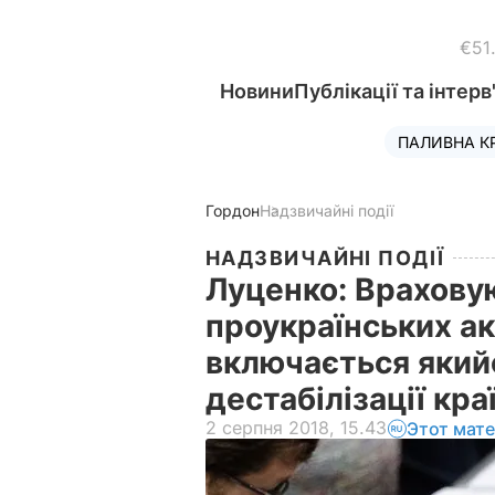
€51
Новини
Публікації та інтерв
ПАЛИВНА К
Гордон
Надзвичайні події
НАДЗВИЧАЙНІ ПОДІЇ
Луценко: Врахову
проукраїнських ак
включається який
дестабілізації кра
2 серпня 2018, 15.43
Этот мат