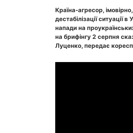
Країна-агресор, імовірно
дестабілізації ситуації в 
напади на проукраїнських 
на брифінгу 2 серпня ск
Луценко, передає корес