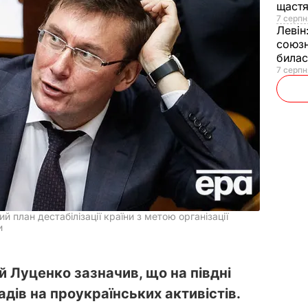
щаст
7 серпн
Левін
союзн
билас
7 серпн
 план дестабілізації країни з метою організації
и
 Луценко зазначив, що на півдні
адів на проукраїнських активістів.