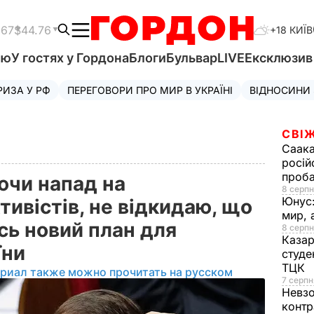
.67
$44.76
+18 КИЇВ
'ю
У гостях у Гордона
Блоги
Бульвар
LIVE
Ексклюзи
РИЗА У РФ
ПЕРЕГОВОРИ ПРО МИР В УКРАЇНІ
ВІДНОСИНИ
СВІЖ
Саака
росій
проб
ючи напад на
8 серпн
Юнус
тивістів, не відкидаю, що
мир, 
сь новий план для
8 серпн
Казар
їни
студе
ТЦК
ериал также можно прочитать на русском
7 серпн
Невз
контр