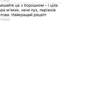
17853
мішайте це з борошном – і ціла
 Був у
ора м'яких, наче пух, пиріжків
н
отова. Найкращий рецепт
17600
їй
ТИКА