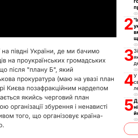
l
г
п
a
2
"
у
y
в
щ
V
3
 на півдні України, де ми бачимо
З
i
я
ів на проукраїнських громадських
д
 що після "плану Б", який
d
4
У
ькова прокуратура (маю на увазі план
с
e
нтрі Києва позафракційним нардепом
л
ається якийсь черговий план
o
5
Д
тою організації збурення і ненависті
н
й
ивом того, що організовує країна-
о.