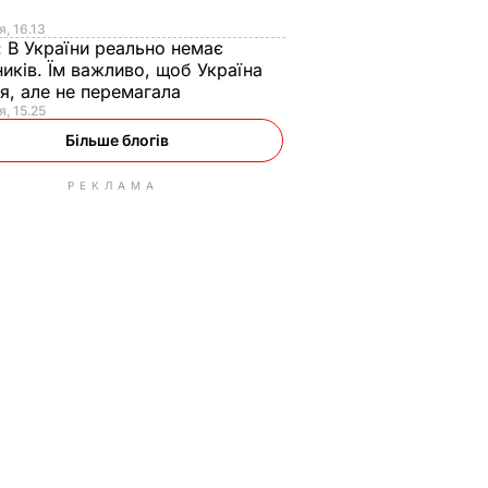
я
я, 16.13
:
В України реально немає
иків. Їм важливо, щоб Україна
я, але не перемагала
я, 15.25
Більше блогів
РЕКЛАМА