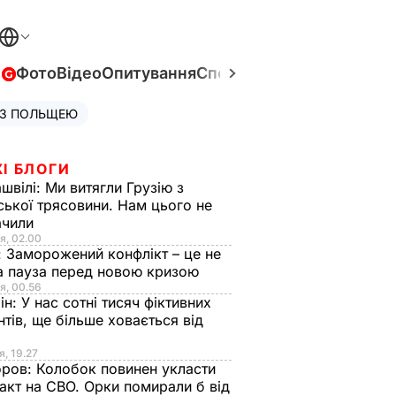
в
Фото
Відео
Опитування
Спецпроєкти
Війна в Укра
 З ПОЛЬЩЕЮ
І БЛОГИ
швілі:
Ми витягли Грузію з
ської трясовини. Нам цього не
ачили
я, 02.00
:
Заморожений конфлікт – це не
а пауза перед новою кризою
я, 00.56
ін:
У нас сотні тисяч фіктивних
нтів, ще більше ховається від
я, 19.27
оров:
Колобок повинен укласти
акт на СВО. Орки помирали б від