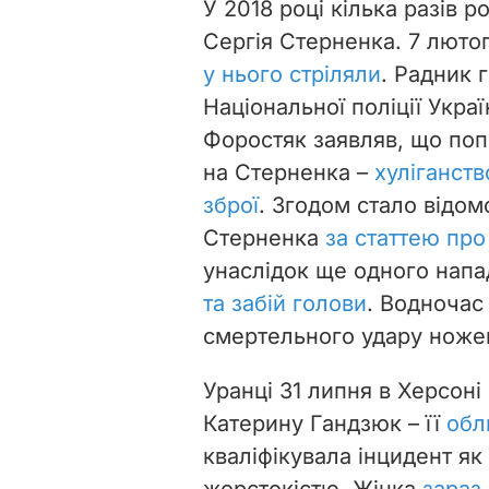
У 2018 році кілька разів 
Сергія Стерненка. 7 лютог
у нього стріляли
. Радник 
Національної поліції Укра
Форостяк заявляв, що поп
на Стерненка –
хуліганств
зброї
. Згодом стало відом
Стерненка
за статтею про
унаслідок ще одного напа
та забій голови
. Водночас
смертельного удару ножем
Уранці 31 липня в Херсоні
Катерину Гандзюк – її
обл
кваліфікувала інцидент я
жорстокістю. Жінка
зараз