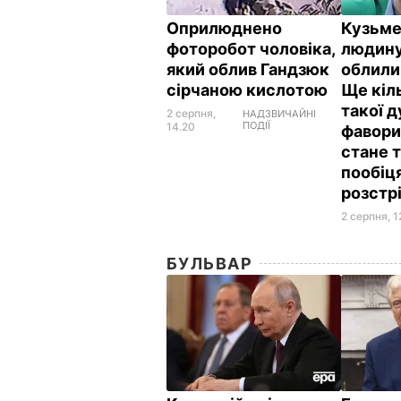
Оприлюднено
Кузьме
фоторобот чоловіка,
людину
який облив Гандзюк
облили
сірчаною кислотою
Ще кіл
такої д
2 серпня,
НАДЗВИЧАЙНІ
ПОДІЇ
14.20
фавори
стане т
пообіц
розстр
2 серпня, 1
БУЛЬВАР