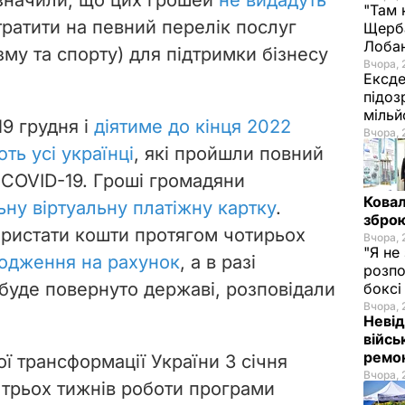
"Там 
тратити на певний перелік послуг
Щерба
Лоба
зму та спорту) для підтримки бізнесу
Вчора, 
Ексде
підоз
мільй
9 грудня і
діятиме до кінця 2022
Вчора, 
ть усі українці
, які пройшли повний
 COVID-19. Гроші громадяни
Ковал
ьну віртуальну платіжну картку
.
зброю
ористати кошти протягом чотирьох
Вчора, 
"Я не
дходження на рахунок
, а в разі
розпо
буде повернуто державі, розповідали
бокс
Вчора, 
Невід
війсь
ремон
ої трансформації України 3 січня
Вчора, 
 трьох тижнів роботи програми