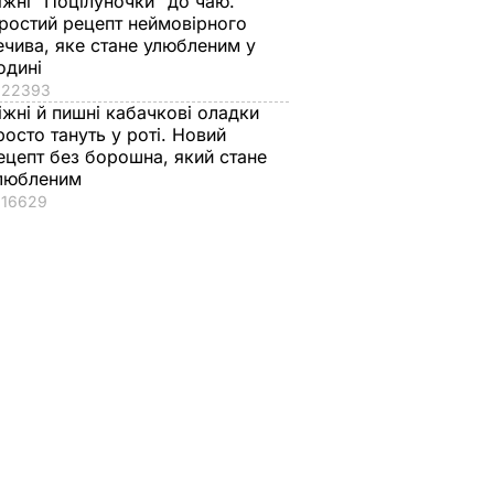
іжні "Поцілуночки" до чаю.
ростий рецепт неймовірного
ечива, яке стане улюбленим у
одині
22393
іжні й пишні кабачкові оладки
росто тануть у роті. Новий
ецепт без борошна, який стане
любленим
16629
я"
д 100
а