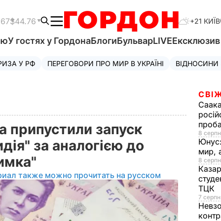
.67
$44.76
+21 КИЇВ
'ю
У гостях у Гордона
Блоги
Бульвар
LIVE
Ексклюзи
РИЗА У РФ
ПЕРЕГОВОРИ ПРО МИР В УКРАЇНІ
ВІДНОСИНИ
СВІЖ
Саака
росій
проб
а припустили запуск
8 серпн
Юнус
дія" за аналогією до
мир, 
имка"
8 серпн
Казар
риал также можно прочитать на русском
студе
ТЦК
7 серпн
Невз
контр