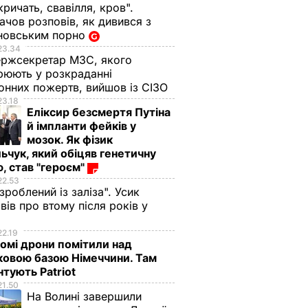
кричать, свавілля, кров".
чов розповів, як дивився з
новським порно
23.34
ржсекретар МЗС, якого
рюють у розкраданні
онних пожертв, вийшов із СІЗО
23.18
Еліксир безсмертя Путіна
й імпланти фейків у
мозок. Як фізик
ьчук, який обіцяв генетичну
, став "героєм"
22.53
 зроблений із заліза". Усик
вів про втому після років у
і
22.19
омі дрони помітили над
ковою базою Німеччини. Там
тують Patriot
21.50
На Волині завершили