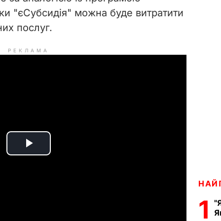
тки
"єСубсидія"
можна буде витратити
их послуг.
РЕКЛАМА
P
l
НАЙ
a
1
"
Я