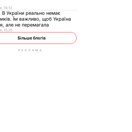
я
я, 16.13
:
В України реально немає
иків. Їм важливо, щоб Україна
я, але не перемагала
я, 15.25
Більше блогів
РЕКЛАМА