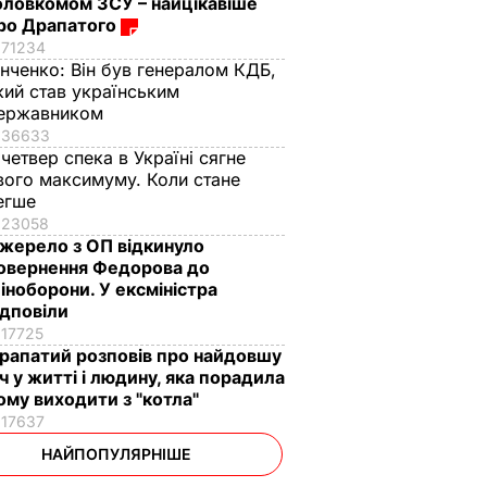
оловкомом ЗСУ – найцікавіше
ро Драпатого
71234
інченко:
Він був генералом КДБ,
кий став українським
ержавником
36633
 четвер спека в Україні сягне
вого максимуму. Коли стане
егше
23058
жерело з ОП відкинуло
овернення Федорова до
іноборони. У ексміністра
ідповіли
17725
рапатий розповів про найдовшу
іч у житті і людину, яка порадила
ому виходити з "котла"
17637
НАЙПОПУЛЯРНІШЕ