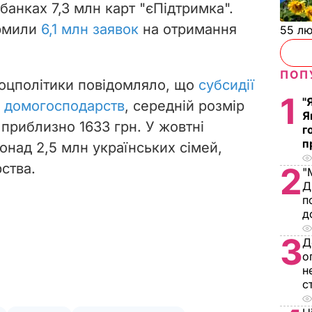
банках 7,3 млн карт "єПідтримка".
ормили
6,1 млн заявок
на отримання
55 л
ПОП
соцполітики повідомляло, що
субсидії
1
"
н домогосподарств
, середній розмір
Я
 приблизно 1633 грн. У жовтні
г
п
онад 2,5 млн українських сімей,
ства.
2
"
Д
п
д
3
Д
о
н
с