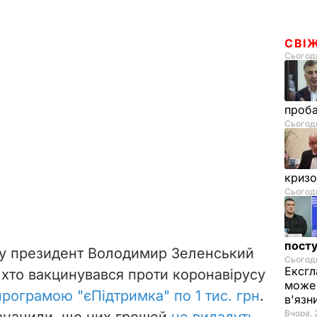
СВІ
Сьогодн
проб
Сьогодн
криз
Сьогодн
посту
ку президент Володимир Зеленський
Сьогодн
Ексгл
 хто вакцинувався проти коронавірусу
може 
програмою "єПідтримка" по 1 тис. грн
.
в'язн
Вчора, 
азначили, що цих грошей
не видадуть