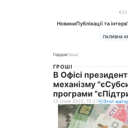
€51
Новини
Публікації та інтерв
ПАЛИВНА К
Гордон
Гроші
ГРОШІ
В Офісі президент
механізму "єСубси
програми "єПідтр
12 січня 2022, 15.27
Этот мате