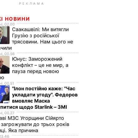
РЕКЛАМА
ЖІ НОВИНИ
і, 02.00
Саакашвілі:
Ми витягли
Грузію з російської
трясовини. Нам цього не
ачили
і, 00.56
Юнус:
Заморожений
конфлікт – це не мир, а
пауза перед новою
ою
і, 00.51
"Ілон постійно каже: "Час
укладати угоду". Федоров
вмовляє Маска
питися щодо Starlink – ЗМІ
і, 00.27
аві МЗС Угорщини Сійярто
загрожувати до трьох років
иці. Яка причина
23.46