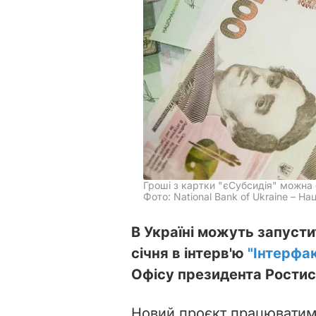
Гроші з картки "єСубсидія" можна
Фото: National Bank оf Ukraine – Нац
В Україні можуть запусти
січня в інтерв'ю
"Інтерфа
Офісу президента Рости
Новий проєкт працюватим