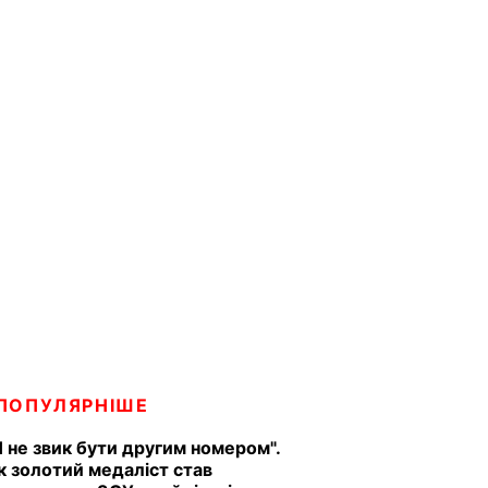
ПОПУЛЯРНІШЕ
Я не звик бути другим номером".
к золотий медаліст став