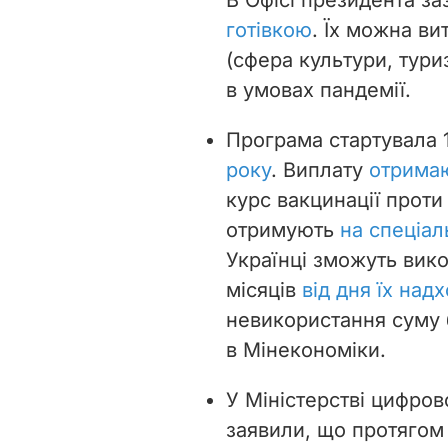
готівкою
. Їх можна ви
(сфера культури, тури
в умовах пандемії.
Програма стартувала 1
року
. Виплату
отримаю
курс вакцинації проти
отримують
на спеціал
Українці зможуть вик
місяців
від дня їх на
невикористання суму 
в Мінекономіки.
У Міністерстві цифров
заявили, що протягом