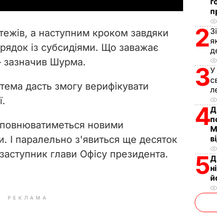
y
г
п
V
2
З
ежів, а наступним кроком завдяки
i
я
орядок із субсидіями. Що заважає
д
– зазначив Шурма.
d
3
У
с
e
стема дасть змогу верифікувати
л
ї.
o
4
Д
п
повнюватиметься новими
М
. І паралельно з'явиться ще десяток
в
в заступник глави Офісу президента.
5
Д
н
й
РЕКЛАМА