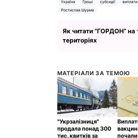
Україна
Гроші
субсидії
виплати
Ростислав Шурма
Як читати ”ГОРДОН” на
територіях
МАТЕРІАЛИ ЗА ТЕМОЮ
"Укрзалізниця"
Виплат
продала понад 300
вакцин
тис. квитків за
почали