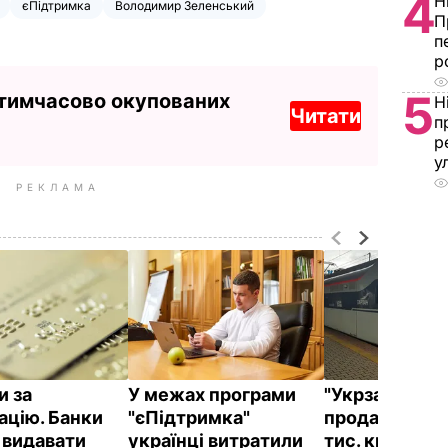
4
Н
єПідтримка
Володимир Зеленський
П
п
р
5
 тимчасово окупованих
Н
Читати
п
р
у
РЕКЛАМА
и за
У межах програми
"Укрзалізниц
ацію. Банки
"єПідтримка"
продала пона
 видавати
українці витратили
тис. квитків з