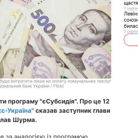
щаст
7 серпн
Левін
союзн
билас
7 серпн
 буде витратити лише на оплату комунальних послуг
іональний банк України / Flickr
ти програму "єСубсидія". Про це 12
кс-Україна"
сказав заступник глави
слав Шурма.
е за аналогією із програмою