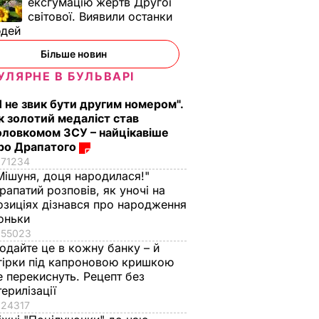
ексгумацію жертв Другої
світової. Виявили останки
юдей
Більше новин
УЛЯРНЕ В БУЛЬВАРІ
Я не звик бути другим номером".
к золотий медаліст став
оловкомом ЗСУ – найцікавіше
ро Драпатого
71234
Мішуня, доця народилася!"
рапатий розповів, як уночі на
озиціях дізнався про народження
оньки
55023
одайте це в кожну банку – й
гірки під капроновою кришкою
е перекиснуть. Рецепт без
терилізації
24317