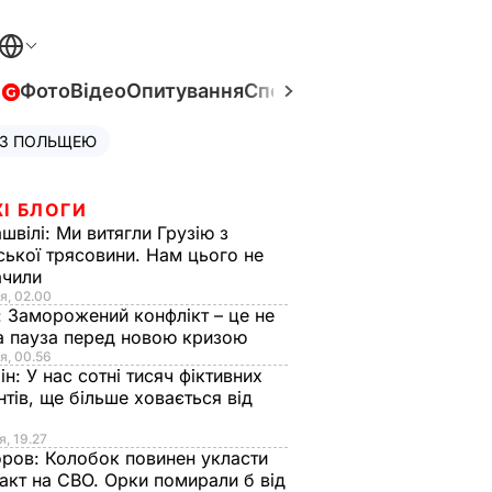
в
Фото
Відео
Опитування
Спецпроєкти
Війна в Укра
 З ПОЛЬЩЕЮ
І БЛОГИ
швілі:
Ми витягли Грузію з
ської трясовини. Нам цього не
ачили
я, 02.00
:
Заморожений конфлікт – це не
а пауза перед новою кризою
я, 00.56
ін:
У нас сотні тисяч фіктивних
нтів, ще більше ховається від
я, 19.27
оров:
Колобок повинен укласти
акт на СВО. Орки помирали б від