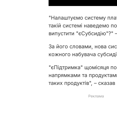
"Налаштуємо систему плат
такій системі наведемо п
випустити "єСубсидію"?" 
За його словами, нова си
кожного набувача субсиді
"єПідтримка"
щомісяця по
напрямками та продуктами
таких продуктів", – сказа