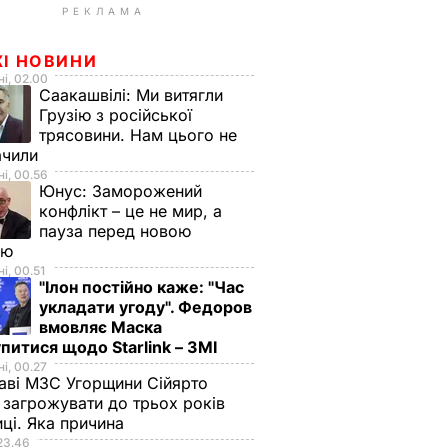
РЕКЛАМА
ЖІ НОВИНИ
і, 02.00
Саакашвілі:
Ми витягли
Грузію з російської
трясовини. Нам цього не
ачили
і, 00.56
Юнус:
Заморожений
конфлікт – це не мир, а
пауза перед новою
ою
і, 00.51
"Ілон постійно каже: "Час
укладати угоду". Федоров
вмовляє Маска
питися щодо Starlink – ЗМІ
і, 00.27
аві МЗС Угорщини Сійярто
загрожувати до трьох років
иці. Яка причина
23.46