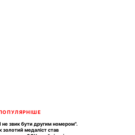
ПОПУЛЯРНІШЕ
Я не звик бути другим номером".
к золотий медаліст став