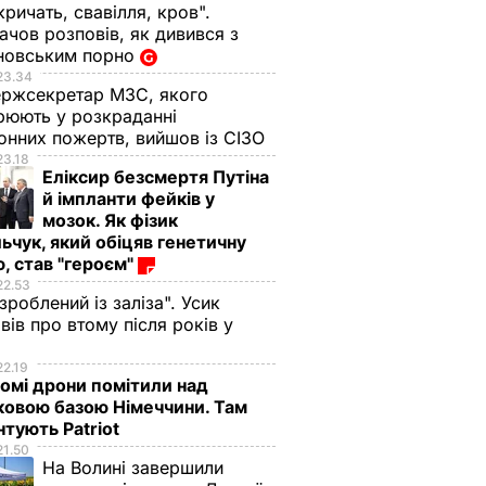
кричать, свавілля, кров".
чов розповів, як дивився з
новським порно
23.34
ржсекретар МЗС, якого
рюють у розкраданні
онних пожертв, вийшов із СІЗО
23.18
Еліксир безсмертя Путіна
й імпланти фейків у
мозок. Як фізик
ьчук, який обіцяв генетичну
, став "героєм"
22.53
 зроблений із заліза". Усик
вів про втому після років у
і
22.19
омі дрони помітили над
ковою базою Німеччини. Там
тують Patriot
21.50
На Волині завершили