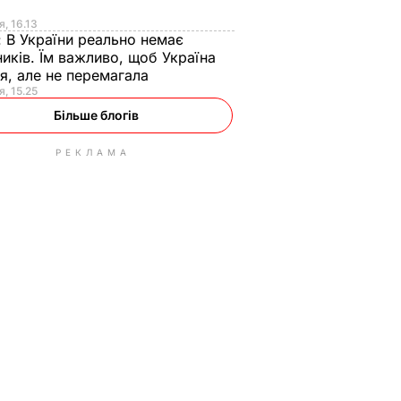
я
я, 16.13
:
В України реально немає
иків. Їм важливо, щоб Україна
я, але не перемагала
я, 15.25
Більше блогів
РЕКЛАМА