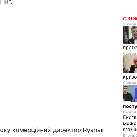
їни".
СВІ
Сьогодн
проб
Сьогодн
криз
Сьогодн
посту
Сьогодн
Ексгл
може 
в'язн
року комерційний директор Ryanair
Вчора, 