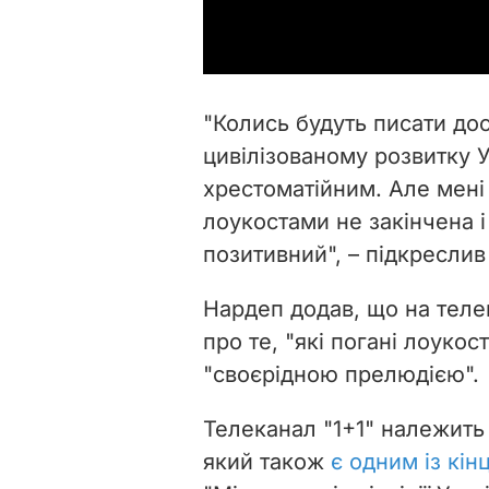
"Колись будуть писати до
цивілізованому розвитку У
хрестоматійним. Але мені 
лоукостами не закінчена 
позитивний", – підкреслив 
Нардеп додав, що на теле
про те, "які погані лоукос
"своєрідною прелюдією".
Телеканал "1+1" належить
який також
є одним із кін