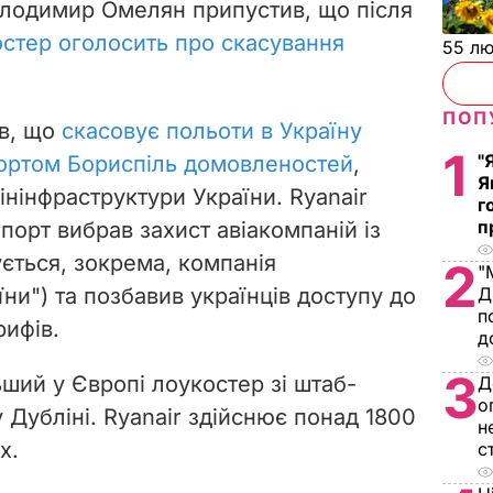
олодимир Омелян припустив, що після
стер оголосить про скасування
55 л
ПОП
ив, що
скасовує польоти в Україну
1
"
ортом Бориспіль домовленостей
,
Я
нінфраструктури України. Ryanair
г
п
порт вибрав захист авіакомпаній із
ється, зокрема, компанія
2
"
Д
їни") та позбавив українців доступу до
п
ифів.
д
3
ьший у Європі лоукостер зі штаб-
Д
о
 Дубліні. Ryanair здійснює понад 1800
н
х.
с