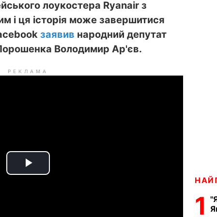
йського лоукостера Ryanair з
им і ця історія може завершитися
Facebook
заявив
народний депутат
 Порошенка Володимир Ар'єв.
РЕКЛАМА
P
НАЙ
l
1
"
Я