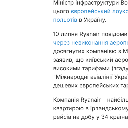
Міністр інфраструктури В
цього
європейський лоуко
польотів
в Україну.
10 липня
Ryanair повідом
через невиконання аероп
досягнутих компанією з Мі
заявив, що київський аеро
високими тарифами (згаду
"Міжнародні авіалінії Укра
дешевих європейських тар
Компанія Ryanair – найбіл
квартирою в ірландському
рейсів на добу у 34 країна