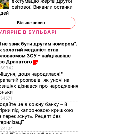
ексгумацію жертв Другої
світової. Виявили останки
юдей
Більше новин
УЛЯРНЕ В БУЛЬВАРІ
Я не звик бути другим номером".
к золотий медаліст став
оловкомом ЗСУ – найцікавіше
ро Драпатого
69342
Мішуня, доця народилася!"
рапатий розповів, як уночі на
озиціях дізнався про народження
оньки
54571
одайте це в кожну банку – й
гірки під капроновою кришкою
е перекиснуть. Рецепт без
терилізації
24104