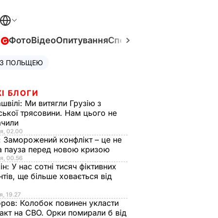
в
Фото
Відео
Опитування
Спецпроєкти
Війна в Укра
 З ПОЛЬЩЕЮ
І БЛОГИ
швілі:
Ми витягли Грузію з
ської трясовини. Нам цього не
ачили
я, 02.00
:
Заморожений конфлікт – це не
а пауза перед новою кризою
я, 00.56
ін:
У нас сотні тисяч фіктивних
нтів, ще більше ховається від
я, 19.27
оров:
Колобок повинен укласти
акт на СВО. Орки помирали б від