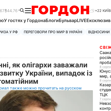
.67
$44.76
+22 КИЇВ
'ю
У гостях у Гордона
Блоги
Бульвар
LIVE
Ексклюзи
РИЗА У РФ
ПЕРЕГОВОРИ ПРО МИР В УКРАЇНІ
ВІДНОСИНИ
СВІЖ
Саака
росій
проб
нні, як олігархи заважали
8 серпн
Юнус
звитку України, випадок із
мир, 
стоматійним
8 серпн
Казар
риал также можно прочитать на русском
студе
ТЦК
7 серпн
Невз
контр