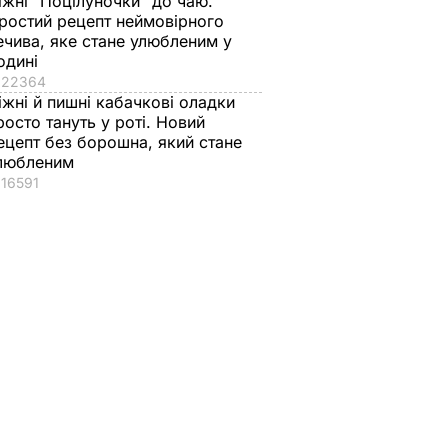
іжні "Поцілуночки" до чаю.
ростий рецепт неймовірного
ечива, яке стане улюбленим у
одині
22364
іжні й пишні кабачкові оладки
росто тануть у роті. Новий
ецепт без борошна, який стане
любленим
16591