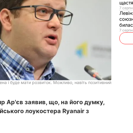
щаст
7 серпн
Левін
союзн
билас
7 серпн
чена і буде мати розвиток. Можливо, навіть позитивний
 Ар'єв заявив, що, на його думку,
йського лоукостера Ryanair з