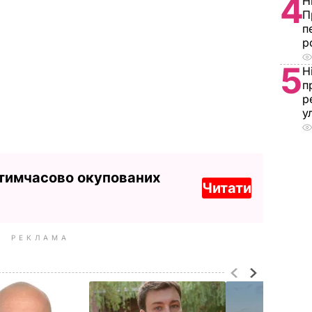
4
Н
П
п
р
5
Н
п
р
у
 тимчасово окупованих
Читати
РЕКЛАМА