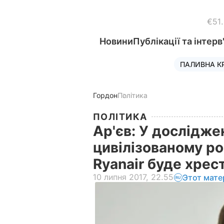
€51
Новини
Публікації та інтерв
ПАЛИВНА К
Гордон
Політика
ПОЛІТИКА
Ар'єв: У дослідже
цивілізованому ро
Ryanair буде хре
10 липня 2017, 22.55
Этот мате