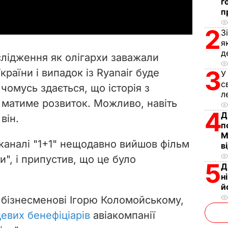
a
г
п
y
2
З
я
V
д
слідження як олігархи заважали
i
3
країни і випадок із Ryanair буде
У
с
чомусь здається, що історія з
d
л
і матиме розвиток. Можливо, навіть
e
4
Д
він.
п
o
М
каналі "1+1" нещодавно вийшов фільм
в
ти", і припустив, що це було
5
Д
н
й
 бізнесменові Ігорю Коломойському,
цевих бенефіціарів
авіакомпанії