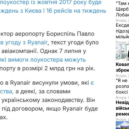
лоукостер із жовтня 2017 року буде
"Там 
Щерба
иждень з Києва і 16 рейсів на тиждень
Лоба
Вчора, 
Ексде
підоз
ктор аеропорту Бориспіль Павло
мільй
в угоду з Ryanair
, текст угоди було
Вчора, 
 авіакомпанії. Однак 7 липня у
які вимоги лоукостера можуть
Ковал
орту в розмірі 2 млрд грн на рік.
зброю
Вчора, 
"Я не
що в Ryanair висунули умови, які
є
розпо
ства,
а деякі, за словами
бокс
Вчора, 
 українському законодавству. Він
Невід
війсь
 під договором, якщо Ryanair буде
ремон
ах.
Вчора, 