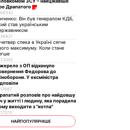
оловкомом ЗСУ – найцікавіше
ро Драпатого
69342
інченко:
Він був генералом КДБ,
кий став українським
ержавником
36621
 четвер спека в Україні сягне
вого максимуму. Коли стане
егше
23052
жерело з ОП відкинуло
овернення Федорова до
іноборони. У ексміністра
ідповіли
17687
рапатий розповів про найдовшу
іч у житті і людину, яка порадила
ому виходити з "котла"
17373
НАЙПОПУЛЯРНІШЕ