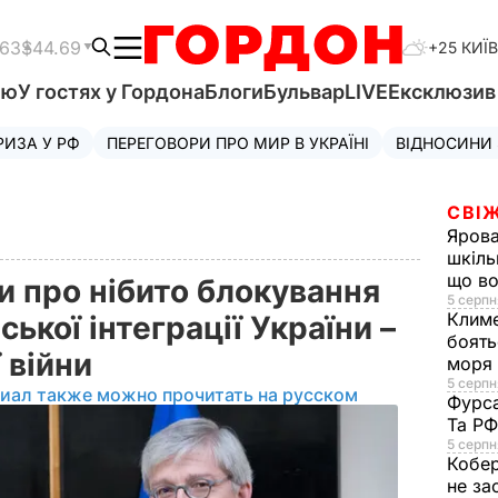
.63
$44.69
+25 КИЇВ
'ю
У гостях у Гордона
Блоги
Бульвар
LIVE
Ексклюзи
РИЗА У РФ
ПЕРЕГОВОРИ ПРО МИР В УКРАЇНІ
ВІДНОСИНИ
СВІЖ
Яров
шкіль
що во
и про нібито блокування
5 серпн
Клим
кої інтеграції України –
боять
 війни
моря
5 серпня
иал также можно прочитать на русском
Фурс
Та Р
5 серпн
Кобе
не за