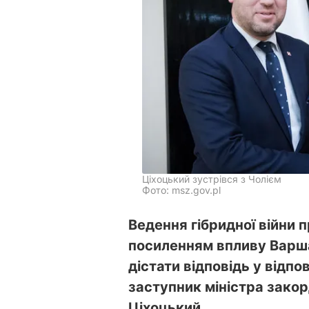
Ціхоцький зустрівся з Чолієм
Фото: msz.gov.pl
Ведення гібридної війни
посиленням впливу Варша
дістати відповідь у відпо
заступник міністра зако
Ціхоцький.