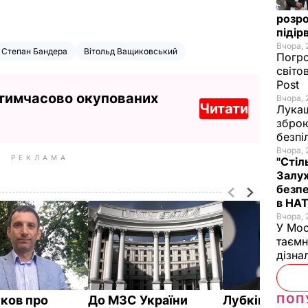
розро
підір
Вчора, 
Степан Бандера
Вітольд Ващиковський
Погро
світо
Post
 тимчасово окупованих
Вчора, 
Читати
Лукаш
зброю
безпі
Вчора, 
РЕКЛАМА
"Стіл
Залуж
безпе
в НА
Вчора, 
У Мос
таємн
дізна
ПОП
ков про
До МЗС України
Лубківський