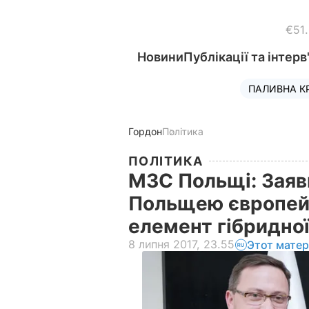
€51
Новини
Публікації та інтерв
ПАЛИВНА К
Гордон
Політика
ПОЛІТИКА
МЗС Польщі: Заяв
Польщею європейсь
елемент гібридної
8 липня 2017, 23.55
Этот матер