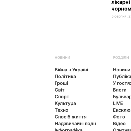
лікарні
чорном
5 серпня, 
НОВИНИ
РОЗДІЛИ
Війна в Україні
Новини
Політика
Публіка
Гроші
У гостя
Світ
Блоги
Спорт
Бульва
Культура
LIVE
Техно
Ексклю
Спосіб життя
Фото
Надзвичайні події
Відео
Інфографіка
Опитув