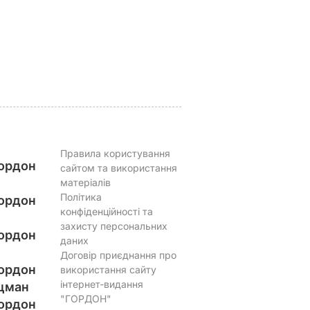
мене немає куди
чаювання. Рецепт з
їхати
точними
ВАР
пропорціями
5 серпня, 17.43
БУЛЬВАР
5 серпня, 16.39
БУЛЬВАР
Правила користування
ордон
сайтом та використання
матеріалів
Політика
ордон
конфіденційності та
захисту персональних
ордон
даних
Договір приєднання про
ордон
використання сайту
інтернет-видання
цман
"ГОРДОН"
ордон