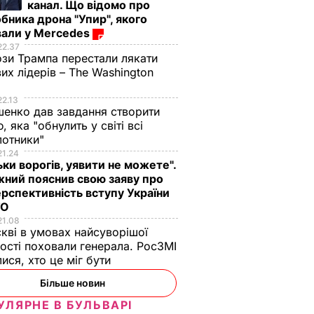
канал. Що відомо про
бника дрона "Упир", якого
вали у Mercedes
22.37
зи Трампа перестали лякати
вих лідерів – The Washington
22.13
енко дав завдання створити
, яка "обнулить у світі всі
лотники"
21.24
ьки ворогів, уявити не можете".
ний пояснив свою заяву про
рспективність вступу України
ТО
21.08
кві в умовах найсуворішої
ості поховали генерала. РосЗМІ
лися, хто це міг бути
Більше новин
УЛЯРНЕ В БУЛЬВАРІ
:
Україні
Глава МЗС Польщі: Із