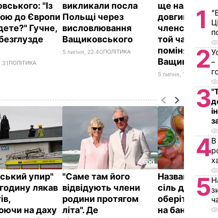
вського: "Із
викликали посла
ще належить
1
"
ою до Європи
Польщі через
довгий шлях 
Ц
дете?" Гучне,
висловлювання
членства в ЄС
п
 безглузде
Ващиковського
той час у По
2
поміняється 
У
5 липня, 22.40
ПОЛІТИКА
Ващиковськ
–
.31
ПОЛІТИКА
г
5 липня, 12.24
БЛОГИ
3
"
д
і
з
4
В
р
х
йський упир"
"Саме там його
Названа най
5
Н
годину лякав
відвідують члени
сіль для конс
з
ів,
родини протягом
оберіть її – і
ч
юючи на даху
літа". Де
на банках не