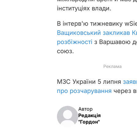
інституціях влади.
В інтерв'ю тижневику wSi
Ващиковський закликав Киї
розбіжності
з Варшавою д
союз.
МЗС України 5 липня
заяв
про розчарування
через в
Автор
Редакція
"Гордон"