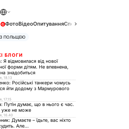
в
Фото
Відео
Опитування
Спецпроєкти
Війна в Укра
 З ПОЛЬЩЕЮ
І БЛОГИ
а:
Я відмовилася від нової
ної форми дітям. Не впевнена,
на знадобиться
я, 18.13
енко:
Російські танкери чомусь
ся йти додому з Мармурового
, 17.15
а:
Путін думає, що в нього є час.
Ф уже не може
я, 16.40
рник:
Думаєте – їдьте, вас ніхто
судить. Але...