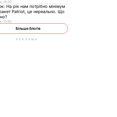
я, 16.00
юк:
На рік нам потрібно мінімум
ракет Patriot, це нереально. Що
ьно?
я, 15.40
Більше блогів
РЕКЛАМА