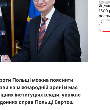
5 серпн
Яцен
1500 
реал
5 серпн
 проти Польщі можна пояснити
ви на міжнародній арені й має
відних інституціях влади, уважає
рдонних справ Польщі Бартош