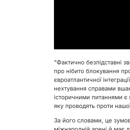
"Фактично безпідставні з
про нібито блокування пр
євроатлантичної інтеграції
нехтування справами вшан
історичними питаннями є 
яку проводять проти нашої
За його словами, це зум
міжнародній арені й має д