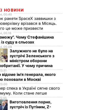
ЖІ НОВИНИ
і, 00.40
к ракети SpaceX заввишки з
поверхівку врізався в Місяць.
го це може призвести
і, 00.18
 зможу". Чому Стефанішина
 із суду в сльозах
і, 00.09
Залужного не було на
зустрічі Зеленського з
міністром оборони
обританії. У чому причина
23.51
 відоме ім'я генерала, якого
о поховали в Москві
23.00
вер спека в Україні сягне свого
муму. Коли стане легше
22.55
Виготовлення порно,
зустріч із Путіним, Z-