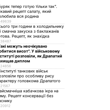
 пройти
Бандерою Україна до
Буряк тепер готую тільки так".
до
Європи не ввійде
ікавий рецепт салату, який
. За
4 липня, 16.13
СВІТ
олюбила вся родина
льщі
49639
не один
сього три години в холодильнику
ий
 і смачна закуска з баклажанів
отова. Рецепт, як знахідка
38487
Такі можуть неочікувано
обитися висот". У військовому
нституті розповіли, як Драпатий
ахищав диплом
24856
 інституті танкових військ
озповіли про особливу рису
арактеру головкома Драпатого
21567
краща
Марія Бурмака: Нам
Ніжні бельгійські
айсмачніша кабачкова ікра на
ервації,
кажуть, що буде
вафлі із
иму. Рецепт консервації без
 кришки
важка зима, і я не
кисломолочного
аснику
знаю, що робити, бо в
сиру – ідеальні для
20912