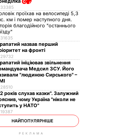
онеділка
33385
оловік проїхав на велосипеді 5,3
ис. км і помер наступного дня.
сторія благодійного "останнього
аїзду"
31635
рапатий назвав перший
ріоритет на фронті
29732
рапатий ініціював звільнення
омандувача Медсил ЗСУ. Його
азивали "людиною Сирського" –
МІ
28510
12 років слухав казки". Залужний
ояснив, чому Україна "ніколи не
ступить у НАТО"
19387
НАЙПОПУЛЯРНІШЕ
РЕКЛАМА