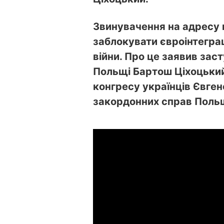
Звинувачення на адресу 
заблокувати євроінтеграц
війни. Про це заявив зас
Польщі Бартош Ціхоцький 
конгресу українців Євге
закордонних справ Польщ