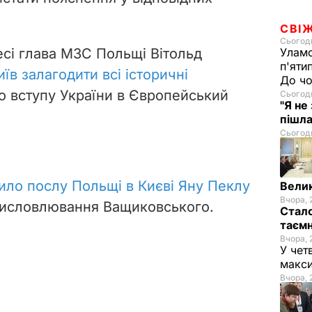
СВІ
Сьогодн
eci глава МЗС Польщі Вітольд
Уламо
п'яти
в залагодити всі історичні
До чо
о вступу України в Європейський
Сьогодн
"Я не
пішла
Сьогодн
ило послу Польщі в Києві Яну Пеклу
Велик
Вчора, 
исловлювання Ващиковського.
Стало
таємн
Вчора, 
У чет
макси
Вчора, 