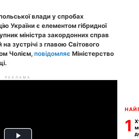
польської влади у спробах
ію України є елементом гібридної
тупник міністра закордонних справ
на зустрічі з главою Світового
ном Чолієм,
повідомляє
Міністерство
і.
РЕКЛАМА
НАЙ
1
Х
м
д