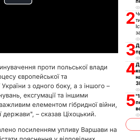
п
P
2
Ч
l
т
І
a
з
3
y
Д
п
V
4
Д
винувачення проти польської влади
к
i
оцесу європейської та
н
З
 України з одного боку, а з іншого –
d
5
увань, ексгумації та іншими
"
e
п
важливим елементом гібридної війни,
в
 держави", – сказав Ціхоцький.
o
овлено посиленням упливу Варшави на
істати пояснення у відповідних