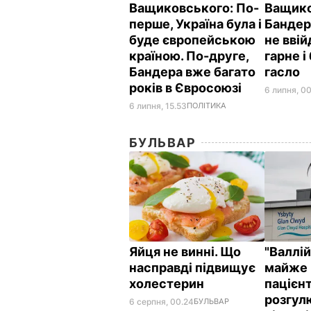
Ващиковського: По-
Ващико
перше, Україна була і
Бандер
буде європейською
не ввій
країною. По-друге,
гарне і
Бандера вже багато
гасло
років в Євросоюзі
6 липня, 00
6 липня, 15.53
ПОЛІТИКА
БУЛЬВАР
Яйця не винні. Що
"Валлі
насправді підвищує
майже 
холестерин
пацієнт
розгул
6 серпня, 00.24
БУЛЬВАР