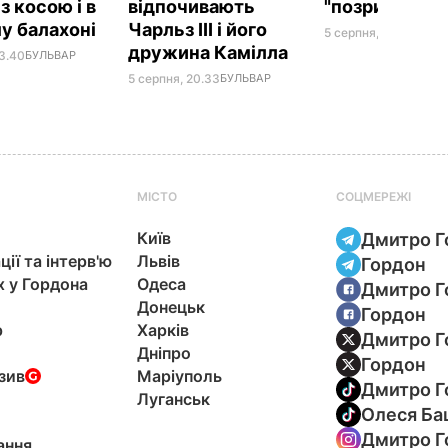
 з косою і в
відпочивають
"позриває"
у балахоні
Чарльз III і його
5 серпня, 19.25
БУЛЬ
дружина Камілла
23.40
БУЛЬВАР
5 серпня, 20.33
БУЛЬВАР
МІСТО
СОЦМЕРЕЖІ
Київ
Дмитро Г
ції та інтерв'ю
Львів
Гордон
х у Гордона
Одеса
Дмитро Г
Донецьк
Гордон
р
Харків
Дмитро Г
Дніпро
Гордон
зив
Маріуполь
Дмитро Г
Луганськ
Олеся Ба
Дмитро Г
ання