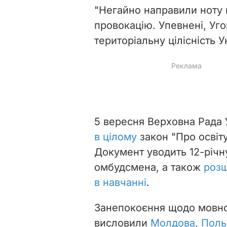
"Негайно направили ноту
провокацію. Упевнені, Уг
територіальну цілісність У
5 вересня Верховна Рада
в цілому
закон "Про освіт
Документ уводить 12-річну
омбудсмена, а також
розш
в навчанні
.
Занепокоєння щодо мовної 
висловили
Молдова
,
Пол