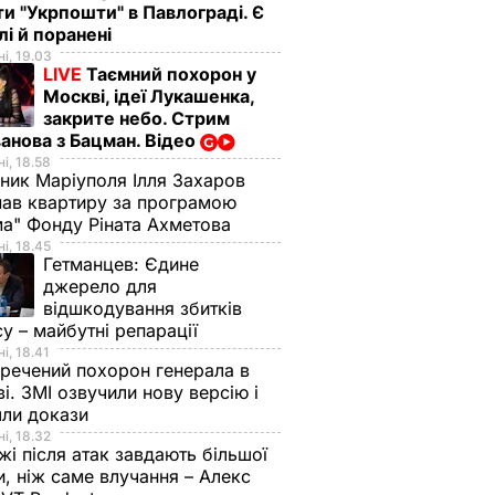
ти "Укрпошти" в Павлограді. Є
лі й поранені
і, 19.03
LIVE
Таємний похорон у
Москві, ідеї Лукашенка,
закрите небо. Стрим
анова з Бацман. Відео
і, 18.58
ник Маріуполя Ілля Захаров
ав квартиру за програмою
а" Фонду Ріната Ахметова
і, 18.45
Гетманцев:
Єдине
джерело для
відшкодування збитків
су – майбутні репарації
і, 18.41
речений похорон генерала в
і. ЗМІ озвучили нову версію і
шли докази
і, 18.32
і після атак завдають більшої
, ніж саме влучання – Алекс