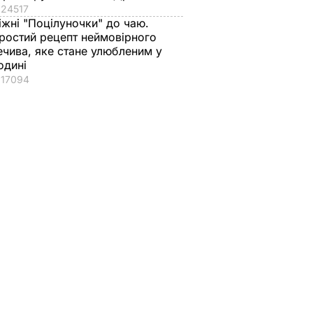
24517
іжні "Поцілуночки" до чаю.
ростий рецепт неймовірного
ечива, яке стане улюбленим у
одині
17094
хилить
Сіярто заявив, що
и про
Угорщина
ди про
вимагатиме санкцій
Україною
проти України через
закон про освіту
11 жовтня, 08.42
СВІТ