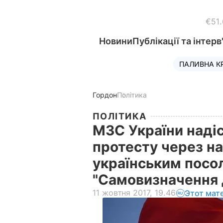
€51
Новини
Публікації та інтерв
ПАЛИВНА К
Гордон
Політика
ПОЛІТИКА
МЗС України наді
протесту через на
українським посо
"Самовизначення 
11 жовтня 2017, 19.46
Этот мат