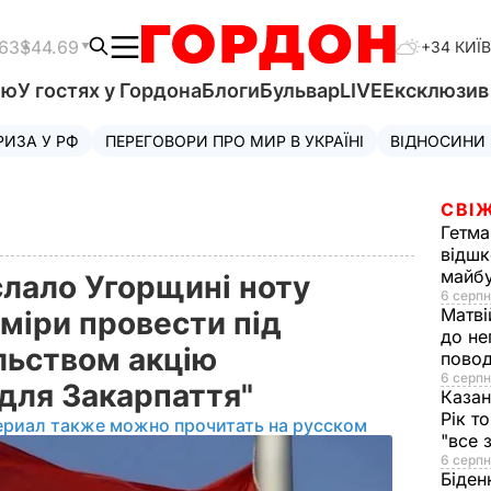
.63
$44.69
+34 КИЇВ
'ю
У гостях у Гордона
Блоги
Бульвар
LIVE
Ексклюзи
РИЗА У РФ
ПЕРЕГОВОРИ ПРО МИР В УКРАЇНІ
ВІДНОСИНИ
СВІЖ
Гетма
відшк
майбу
слало Угорщині ноту
6 серпн
Матві
міри провести під
до не
льством акцію
повод
6 серпн
для Закарпаття"
Казан
Рік т
ериал также можно прочитать на русском
"все 
6 серпн
Біден