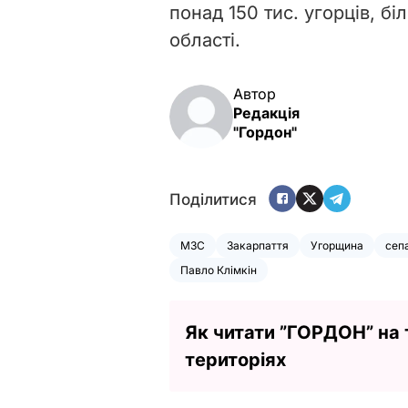
понад 150 тис. угорців, бі
області.
Автор
Редакція
"Гордон"
Поділитися
МЗС
Закарпаття
Угорщина
сеп
Павло Клімкін
Як читати ”ГОРДОН” на
територіях