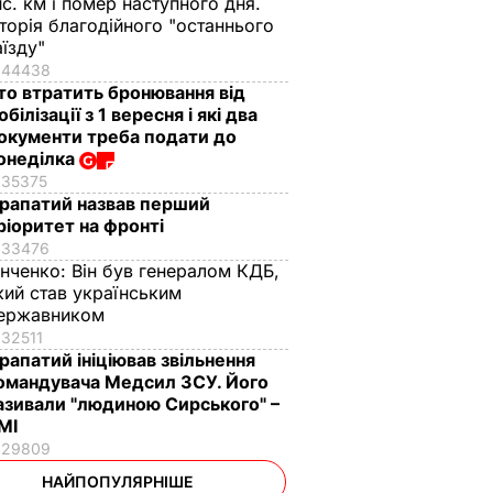
ис. км і помер наступного дня.
сторія благодійного "останнього
аїзду"
44438
то втратить бронювання від
обілізації з 1 вересня і які два
окументи треба подати до
онеділка
35375
рапатий назвав перший
ріоритет на фронті
33476
інченко:
Він був генералом КДБ,
кий став українським
ержавником
32511
рапатий ініціював звільнення
омандувача Медсил ЗСУ. Його
азивали "людиною Сирського" –
МІ
29809
НАЙПОПУЛЯРНІШЕ