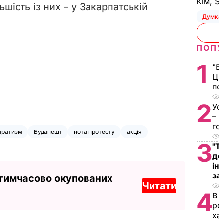
Кім, 
льшість із них – у Закарпатській
Думк
ПОП
1
"
Ц
п
2
У
–
г
аратизм
Будапешт
нота протесту
акція
3
"
д
і
з
 тимчасово окупованих
Читати
4
В
р
х