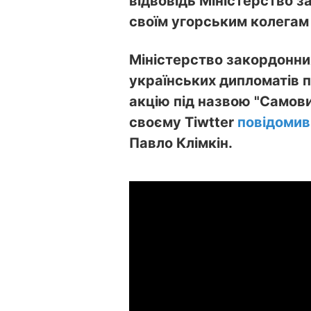
відвовідь Міністерство з
своїм угорським колегам
Міністерство закордонни
українських дипломатів п
акцію під назвою "Самови
своєму Tiwtter
повідомив
Павло Клімкін.