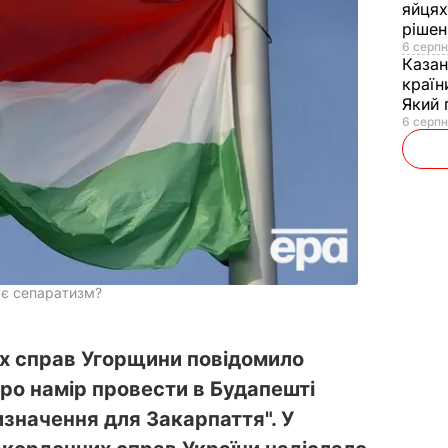
яйцях
рішен
6 серпн
Каза
країн
Який 
6 серпн
ує сепаратизм?
х справ Угорщини повідомило
ро намір провести в Будапешті
значення для Закарпаття". У