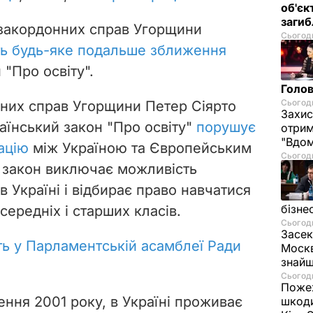
об'єк
загиб
і закордонних справ Угорщини
Сьогодн
ь будь-яке подальше зближення
"Про освіту".
Голов
Сьогодн
нних справ Угорщини Петер Сіярто
Захис
аїнський закон "Про освіту"
порушує
отрим
"Вдом
іацію
між Україною та Європейським
Сьогодн
 закон виключає можливість
в Україні і відбирає право навчатися
бізне
ередніх і старших класів.
Сьогодн
Засек
ть у Парламентській асамблеї Ради
Москв
знай
Сьогодн
Пожеж
ння 2001 року, в Україні проживає
шкоди