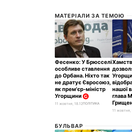
МАТЕРІАЛИ ЗА ТЕМОЮ
Фесенко: У Брюсселі
Хамств
особливе ставлення
дозвол
до Орбана. Ніхто так
Угорщи
не дратує Євросоюз,
відобр
як прем'єр-міністр
нашої в
Угорщини
глава 
Грище
11 жовтня, 18.12
ПОЛІТИКА
11 жовтня, 
БУЛЬВАР