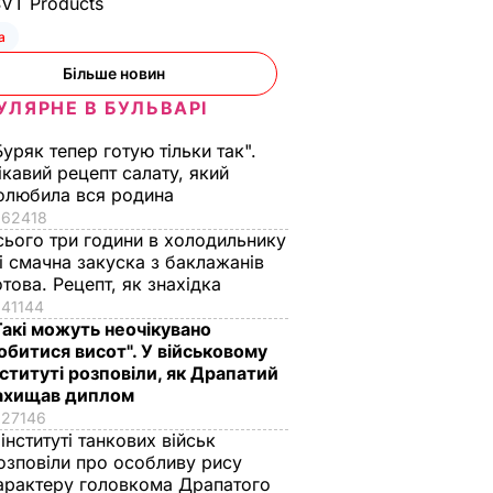
SVT Products
а
Більше новин
УЛЯРНЕ В БУЛЬВАРІ
Буряк тепер готую тільки так".
ікавий рецепт салату, який
олюбила вся родина
62418
сього три години в холодильнику
 і смачна закуска з баклажанів
отова. Рецепт, як знахідка
41144
Такі можуть неочікувано
обитися висот". У військовому
нституті розповіли, як Драпатий
ахищав диплом
27146
 інституті танкових військ
озповіли про особливу рису
арактеру головкома Драпатого