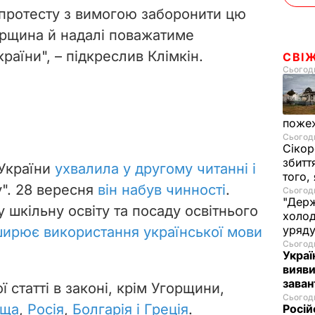
 протесту з вимогою заборонити цю
орщина й надалі поважатиме
країни", – підкреслив Клімкін.
СВІ
Сьогодн
пожеж
Сьогодн
Сікор
збитт
 України
ухвалила у другому читанні і
того,
у". 28 вересня
він набув чинності
.
Сьогодн
"Держ
 шкільну освіту та посаду освітнього
холод
уряд
ирює використання української мови
Сьогодн
Украї
вияви
зава
статті в законі, крім Угорщини,
Сьогодн
ьща
,
Росія
,
Болгарія і Греція
.
Росій