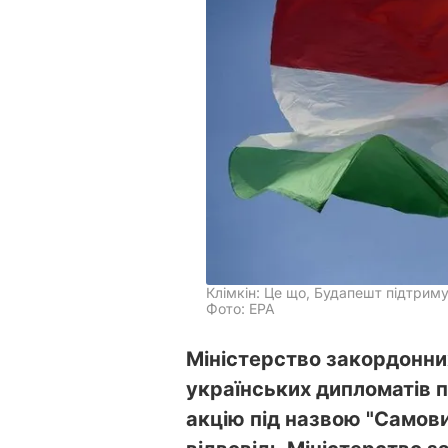
Клімкін: Це що, Будапешт підтрим
Фото: ЕРА
Міністерство закордонни
українських дипломатів п
акцію під назвою "Самови