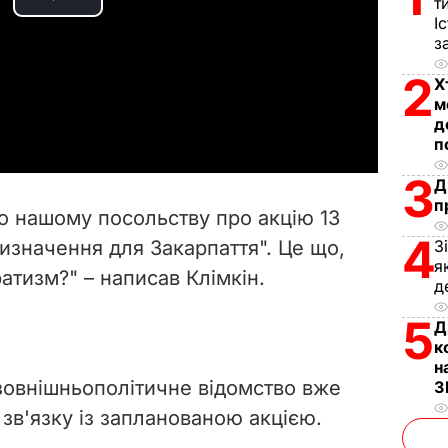
т
P
І
з
l
2
Х
a
м
д
y
п
3
Д
V
п
о нашому посольству про акцію 13
i
4
изначення для Закарпаття". Це що,
З
я
атизм?" – написав Клімкін.
d
д
5
e
Д
к
н
o
 зовнішньополітичне відомство вже
З
 зв'язку із запланованою акцією.