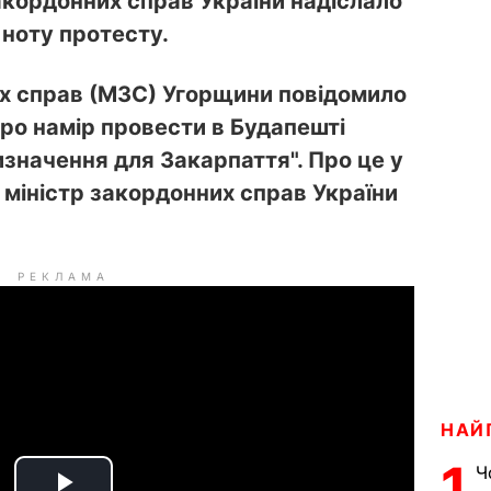
акордонних справ України надіслало
 ноту протесту.
х справ (МЗС) Угорщини повідомило
ро намір провести в Будапешті
значення для Закарпаття". Про це у
міністр закордонних справ України
РЕКЛАМА
НАЙ
1
Ч