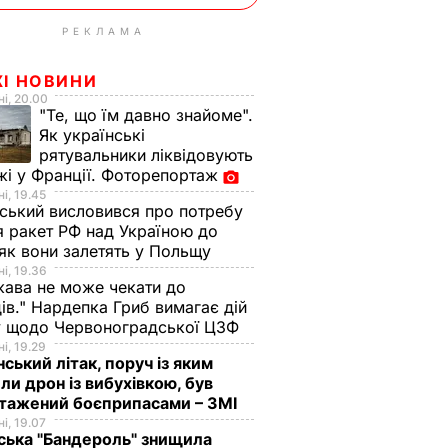
РЕКЛАМА
ЖІ НОВИНИ
і, 20.00
"Те, що їм давно знайоме".
Як українські
рятувальники ліквідовують
і у Франції. Фоторепортаж
і, 19.45
ський висловився про потребу
я ракет РФ над Україною до
 як вони залетять у Польщу
і, 19.36
ава не може чекати до
ів." Нардепка Гриб вимагає дій
у щодо Червоноградської ЦЗФ
і, 19.29
нський літак, поруч із яким
ли дрон із вибухівкою, був
нтажений боєприпасами – ЗМІ
і, 19.07
ська "Бандероль" знищила