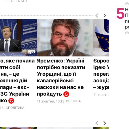
РЕКЛАМА
5
Н
П
п
р
о, яке почала
Яременко: Україні
Євросоюз від
яти собі
потрібно показати
ідею Угорщин
на, – це
Угорщині, що її
перегляд Уго
аження дій
кавалерійські
асоціацію з 
лади – екс-
наскоки на нас не
– журналіст
МЗС України
пройдуть
11 жовтня, 10.46
СВІТ
нко
11 жовтня, 13.13
ПОЛІТИКА
15.16
ПОЛІТИКА