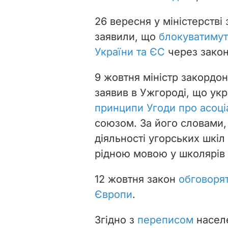
26 вересня у міністерств
заявили, що
блокуватимут
України та ЄС
через закон 
9 жовтня міністр закордо
заявив в Ужгороді, що укр
принципи Угоди про асоц
союзом. За його словами,
діяльності угорських шкіл 
рідною мовою у школярів с
12 жовтня закон
обговоря
Європи
.
Згідно з
переписом
населе