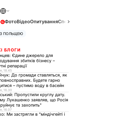
в
Фото
Відео
Опитування
Спецпроєкти
Війна в Укра
 З ПОЛЬЩЕЮ
І БЛОГИ
нцев:
Єдине джерело для
одування збитків бізнесу –
тні репарації
я, 18.45
йчук:
До громади ставляться, як
повносправних. Будете гарно
итися – пустимо воду в басейн
я, 16.30
ський:
Пропустили круглу дату.
ому Лукашенко заявляв, що Росія
зруйнує та захопить"
я, 16.07
ко:
Ми застрягли в "міндічгейті і