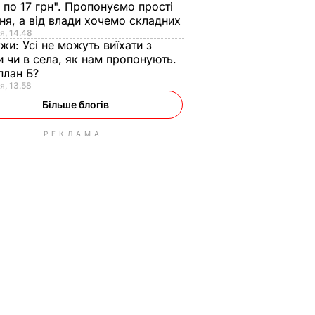
 по 17 грн". Пропонуємо прості
ня, а від влади хочемо складних
я, 14.48
нжи:
Усі не можуть виїхати з
и чи в села, як нам пропонують.
план Б?
я, 13.58
Більше блогів
РЕКЛАМА