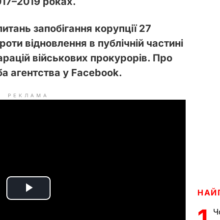
017–2019 роках.
питань запобігання корупції 27
оти відновлення в публічній частині
арацій військових прокурорів. Про
а агентства у Facebook.
РЕКЛАМА
НАЙ
P
1
Ч