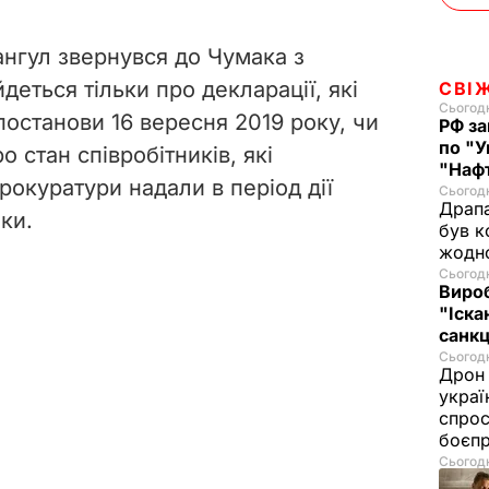
нгул звернувся до Чумака з
деться тільки про декларації, які
СВІ
Сьогодн
постанови 16 вересня 2019 року, чи
РФ за
по "У
о стан співробітників, які
"Нафт
прокуратури надали в період дії
Сьогодн
Драпа
ки.
був к
жодн
Сьогодн
Виро
"Іска
санкц
Сьогодн
Дрон 
украї
спрос
боєп
Сьогодн