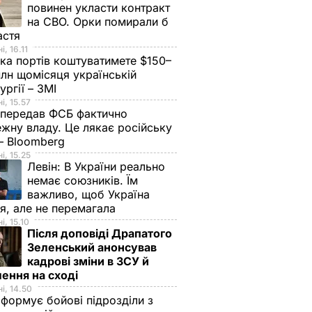
повинен укласти контракт
на СВО. Орки помирали б
астя
, 16.11
ка портів коштуватимете $150–
лн щомісяця українській
ургії – ЗМІ
і, 15.57
 передав ФСБ фактично
жну владу. Це лякає російську
 – Bloomberg
і, 15.25
Левін:
В України реально
немає союзників. Їм
важливо, щоб Україна
я, але не перемагала
і, 15.10
Після доповіді Драпатого
Зеленський анонсував
кадрові зміни в ЗСУ й
ення на сході
і, 14.50
 формує бойові підрозділи з