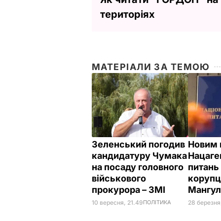
територіях
МАТЕРІАЛИ ЗА ТЕМОЮ
Зеленський погодив
Новим 
кандидатуру Чумака
Нацаге
на посаду головного
питань
військового
корупці
прокурора – ЗМІ
Мангу
10 вересня, 21.49
ПОЛІТИКА
28 березня