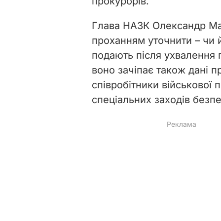
прокурорів.
Глава НАЗК Олександр Ма
проханням уточнити – чи й
подають після ухвалення 
воно зачіпає також дані пр
співробітники військової 
спеціальних заходів безпе