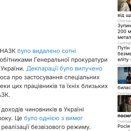
від щ
Сьогодні
Зупин
200 м
метал
Сьогодн
Путін
а НАЗК
було видалено сотні
безме
робітниками Генеральної прокуратури
еліту
Сьогодн
 України.
Декларації було вилучено
оса про застосування спеціальних
еки цих працівників та їхніх близьких
билас
Сьогодн
АЗК.
доходів чиновників в Україні
посил
року. Це
було однією з вимог
Сьогодн
Росія
 реалізації безвізового режиму.