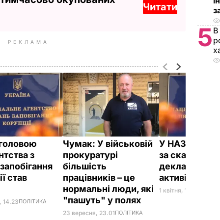
і
Читати
з
5
В
р
РЕКЛАМА
х
головою
Чумак: У військовій
У НАЗК висл
нтства з
прокуратурі
за скасування
 запобігання
більшість
декларуванн
ї став
працівників – це
активістів
л
нормальні люди, які
1 квітня, 13.06
ПОЛІТ
"пашуть" у полях
, 14.23
ПОЛІТИКА
23 вересня, 23.01
ПОЛІТИКА