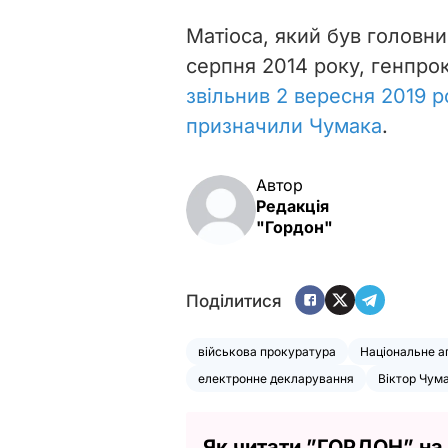
Матіоса, який був головн
серпня 2014 року, генпро
звільнив 2 вересня 2019 р
призначили Чумака
.
Автор
Редакція
"Гордон"
Поділитися
військова прокуратура
Національне аг
електронне декларування
Віктор Чум
Як читати ”ГОРДОН” на