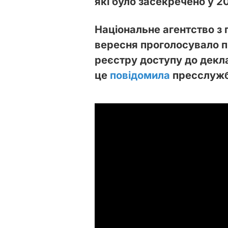
які було засекречено у 2
Національне агентство з 
вересня проголосувало пр
реєстру доступу до декл
це
повідомила
пресслужб