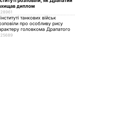
нституті розповіли, як Драпатий
ахищав диплом
28961
 інституті танкових військ
озповіли про особливу рису
арактеру головкома Драпатого
25689
овилися
 е-
я для
ИКА