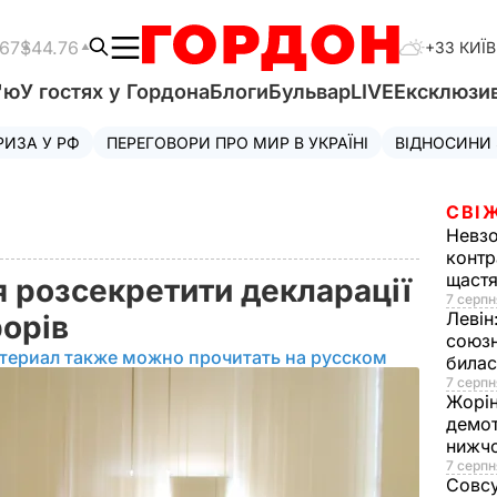
.67
$44.76
+33 КИЇВ
'ю
У гостях у Гордона
Блоги
Бульвар
LIVE
Ексклюзи
РИЗА У РФ
ПЕРЕГОВОРИ ПРО МИР В УКРАЇНІ
ВІДНОСИНИ
СВІ
Невз
контр
щаст
 розсекретити декларації
7 серпн
Левін
рорів
союзн
териал также можно прочитать на русском
билас
7 серпн
Жорі
демот
нижч
7 серпн
Совс