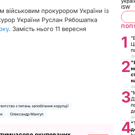
украї
ISW
им військовим прокурором України із
курор України Руслан Рябошапка
ПОП
оку
. Замість нього 11 вересня
1
"
Ц
п
2
"
н
с
н
3
"
Д
п
ентство з питань запобігання корупції
д
ак
Олександр Мангул
4
"
д
 тимчасово окупованих