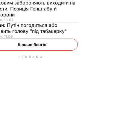
ковим забороняють виходити на
сти. Позиція Генштабу й
борони
я, 13.07
ан:
Путін погодиться або
авить голову "під табакерку"
я, 11.09
Більше блогів
РЕКЛАМА