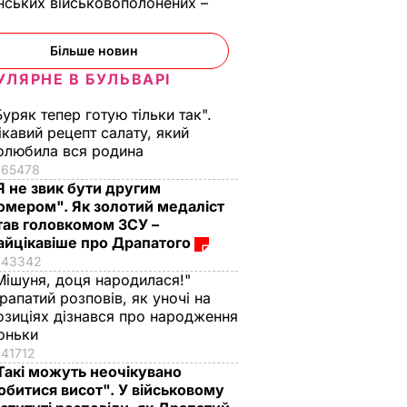
нських військовополонених –
Більше новин
УЛЯРНЕ В БУЛЬВАРІ
Буряк тепер готую тільки так".
ікавий рецепт салату, який
олюбила вся родина
65478
Я не звик бути другим
омером". Як золотий медаліст
тав головкомом ЗСУ –
айцікавіше про Драпатого
43342
Мішуня, доця народилася!"
рапатий розповів, як уночі на
озиціях дізнався про народження
оньки
41712
Такі можуть неочікувано
обитися висот". У військовому