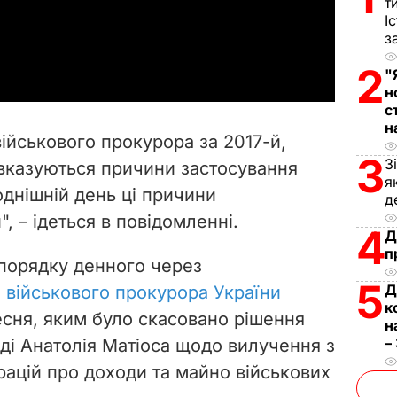
l
т
І
a
з
2
"
y
н
с
V
н
ійськового прокурора за 2017-й,
i
3
З
о вказуються причини застосування
я
годнішній день ці причини
d
д
 – ідеться в повідомленні.
4
e
Д
п
порядку денного через
o
5
Д
 військового прокурора України
к
есня, яким було скасовано рішення
н
–
ді Анатолія Матіоса щодо вилучення з
рацій про доходи та майно військових