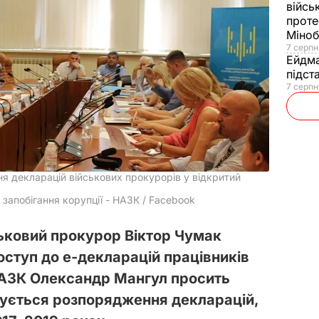
війсь
проте
Міно
7 серпн
Ейдм
підст
7 серпн
я декларацій військових прокурорів у відкритий
 запобігання корупції - НАЗК / Facebook
ськовий прокурор Віктор Чумак
оступ до е-декларацій працівників
НАЗК Олександр Мангул просить
сується розпорядження декларацій,