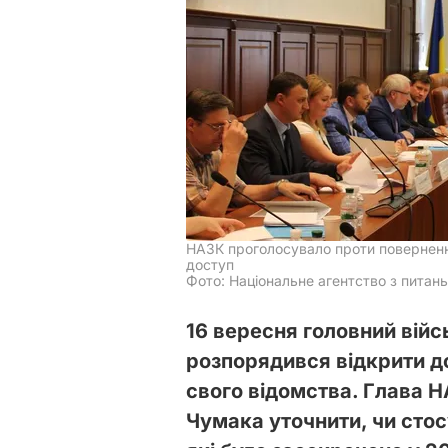
НАЗК проголосувало проти поверненн
доступ
Фото: Національне агентство з питань
16 вересня головний вій
розпорядився відкрити д
свого відомства. Глава 
Чумака уточнити, чи сто