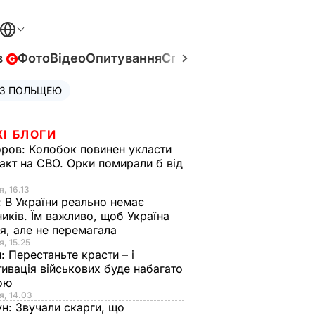
в
Фото
Відео
Опитування
Спецпроєкти
Війна в Укр
 З ПОЛЬЩЕЮ
ЖІ БЛОГИ
оров:
Колобок повинен укласти
акт на СВО. Орки помирали б від
я
я, 16.13
:
В України реально немає
иків. Їм важливо, щоб Україна
я, але не перемагала
я, 15.25
н:
Перестаньте красти – і
ивація військових буде набагато
ою
я, 14.03
ун:
Звучали скарги, що