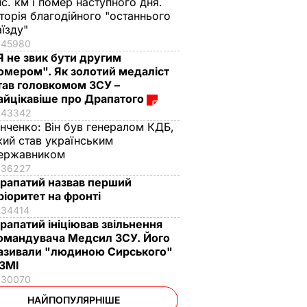
ис. км і помер наступного дня.
сторія благодійного "останнього
аїзду"
45980
Я не звик бути другим
омером". Як золотий медаліст
тав головкомом ЗСУ –
айцікавіше про Драпатого
43342
інченко:
Він був генералом КДБ,
кий став українським
ержавником
36227
рапатий назвав перший
ріоритет на фронті
34414
рапатий ініціював звільнення
омандувача Медсил ЗСУ. Його
азивали "людиною Сирського"
 ЗМІ
30070
НАЙПОПУЛЯРНІШЕ