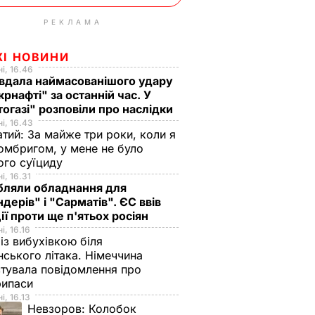
РЕКЛАМА
ЖІ НОВИНИ
і, 16.46
вдала наймасованішого удару
крнафті" за останній час. У
огазі" розповіли про наслідки
і, 16.43
тий: За майже три роки, коли я
омбригом, у мене не було
ого суїциду
і, 16.31
бляли обладнання для
ндерів" і "Сарматів". ЄС ввів
ії проти ще п'ятьох росіян
і, 16.16
із вибухівкою біля
нського літака. Німеччина
тувала повідомлення про
рипаси
і, 16.13
Невзоров:
Колобок