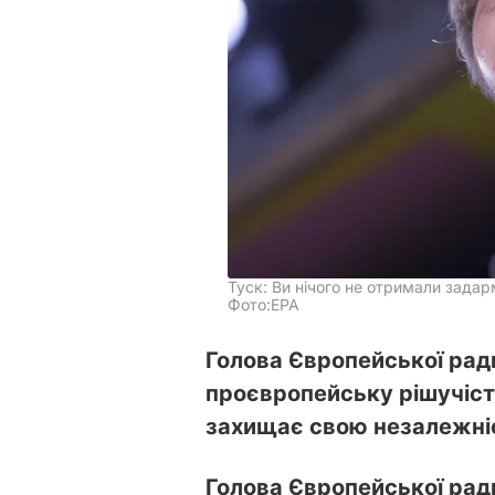
Туск: Ви нічого не отримали зада
Фото:ЕРА
Голова Європейської рад
проєвропейську рішучість
захищає свою незалежні
Голова Європейської ради