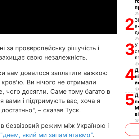
г
п
a
2
З
y
я
д
V
3
У
ні за проєвропейську рішучість і
с
i
 захищає свою незалежність.
л
d
4
Д
піхи вам довелося заплатити важкою
н
e
 кров'ю. Ви нічого не отримали
й
, чого досягли. Саме тому багато в
5
o
Д
 вами і підтримують вас, хоча я
п
М
достатньо", – сказав Туск.
в
ав безвізовий режим між Україною і
 "днем, який ми запам'ятаємо"
.