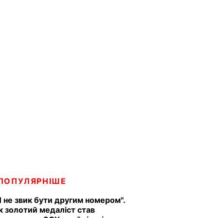
ПОПУЛЯРНІШЕ
Я не звик бути другим номером".
к золотий медаліст став