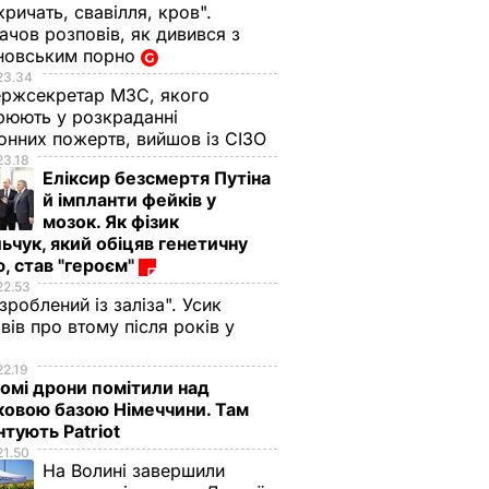
кричать, свавілля, кров".
чов розповів, як дивився з
новським порно
23.34
ржсекретар МЗС, якого
рюють у розкраданні
онних пожертв, вийшов із СІЗО
23.18
Еліксир безсмертя Путіна
й імпланти фейків у
мозок. Як фізик
ьчук, який обіцяв генетичну
, став "героєм"
22.53
 зроблений із заліза". Усик
вів про втому після років у
і
22.19
омі дрони помітили над
ковою базою Німеччини. Там
тують Patriot
21.50
На Волині завершили