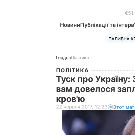
€51
Новини
Публікації та інтерв
ПАЛИВНА К
Гордон
Політика
ПОЛІТИКА
Туск про Україну: 
вам довелося зап
кров'ю
22 червня 2017, 12.23
Этот мат