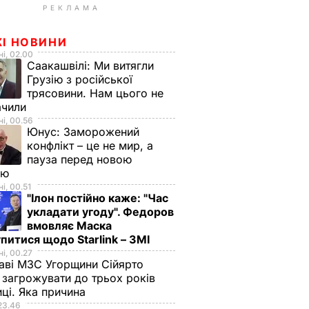
РЕКЛАМА
ЖІ НОВИНИ
і, 02.00
Саакашвілі:
Ми витягли
Грузію з російської
трясовини. Нам цього не
ачили
і, 00.56
Юнус:
Заморожений
конфлікт – це не мир, а
пауза перед новою
ою
і, 00.51
"Ілон постійно каже: "Час
укладати угоду". Федоров
вмовляє Маска
питися щодо Starlink – ЗМІ
і, 00.27
аві МЗС Угорщини Сійярто
загрожувати до трьох років
иці. Яка причина
23.46