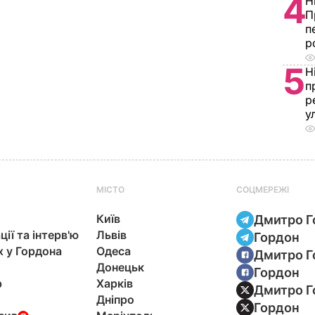
4
Н
П
п
р
5
Н
п
р
у
МІСТО
СОЦМЕРЕЖІ
Київ
Дмитро Г
ції та інтерв'ю
Львів
Гордон
х у Гордона
Одеса
Дмитро Г
Донецьк
Гордон
р
Харків
Дмитро Г
Дніпро
Гордон