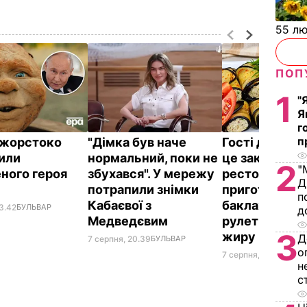
55 л
ПОП
1
"
Я
г
п
ї жорстоко
"Дімка був наче
Гості думают
или
нормальний, поки не
це закуска з
2
"
ного героя
збухався". У мережу
ресторану. Я
Д
потрапили знімки
приготувати 
п
Кабаєвої з
баклажанні
3.42
БУЛЬВАР
д
Медведєвим
рулетики без
3
жиру
Д
7 серпня, 20.39
БУЛЬВАР
о
7 серпня, 20.16
БУЛЬ
н
с