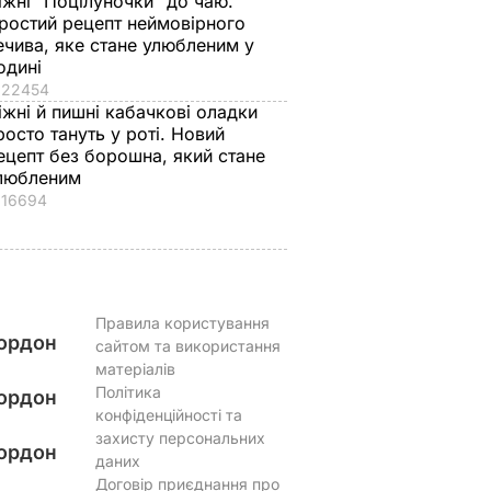
іжні "Поцілуночки" до чаю.
ростий рецепт неймовірного
ечива, яке стане улюбленим у
одині
22454
іжні й пишні кабачкові оладки
росто тануть у роті. Новий
ецепт без борошна, який стане
любленим
16694
Правила користування
ордон
сайтом та використання
матеріалів
Політика
ордон
конфіденційності та
захисту персональних
ордон
даних
Договір приєднання про