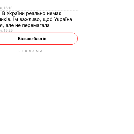
я
я, 16.13
:
В України реально немає
иків. Їм важливо, щоб Україна
я, але не перемагала
я, 15.25
Більше блогів
РЕКЛАМА