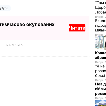
"Там 
Щерба
 Туск
Лоба
Вчора, 
Ексде
 тимчасово окупованих
підоз
Читати
мільй
Вчора, 
РЕКЛАМА
Ковал
зброю
Вчора, 
"Я не
розпо
бокс
Вчора, 
Невід
війсь
ремон
Вчора, 