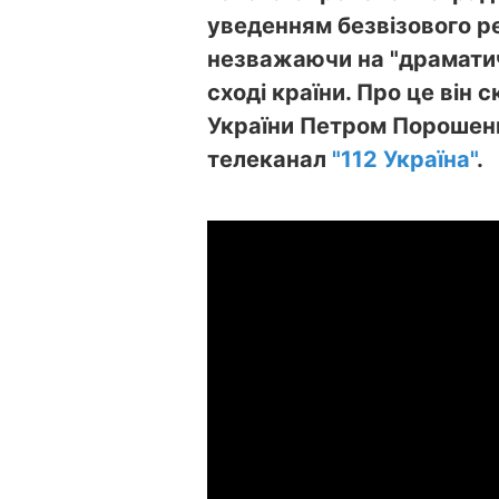
уведенням безвізового 
незважаючи на "драматичн
сході країни. Про це він 
України Петром Порошен
телеканал
"112 Україна"
.