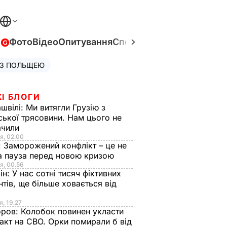
в
Фото
Відео
Опитування
Спецпроєкти
Війна в Укра
 З ПОЛЬЩЕЮ
І БЛОГИ
швілі:
Ми витягли Грузію з
ської трясовини. Нам цього не
ачили
я, 02.00
:
Заморожений конфлікт – це не
а пауза перед новою кризою
я, 00.56
ін:
У нас сотні тисяч фіктивних
нтів, ще більше ховається від
я, 19.27
оров:
Колобок повинен укласти
акт на СВО. Орки помирали б від