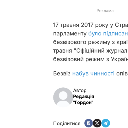
17 травня 2017 року у Стр
парламенту
було підписан
безвізового режиму з кра
травня "Офіційний журна
безвізовий режим з Украї
Безвіз
набув чинності
опів
Автор
Редакція
"Гордон"
Поділитися