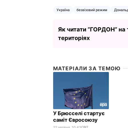
Україна
безвізовий режим
Дональд
Як читати ”ГОРДОН” на
територіях
МАТЕРІАЛИ ЗА ТЕМОЮ
У Брюсселі стартує
саміт Євросоюзу
22 червня, 10.43
СВІТ