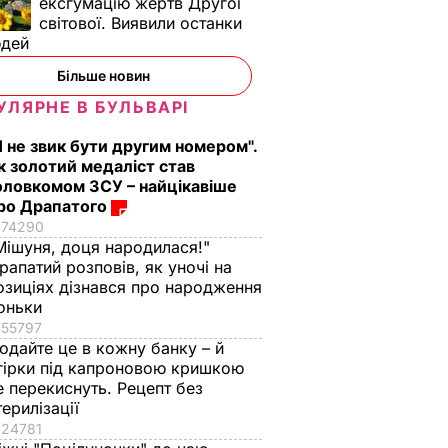
ексгумацію жертв Другої
світової. Виявили останки
юдей
Більше новин
УЛЯРНЕ В БУЛЬВАРІ
Я не звик бути другим номером".
к золотий медаліст став
оловкомом ЗСУ – найцікавіше
ро Драпатого
ь, що
"Нічого нав'язувати
Змішайте це з
74290
не буду". Драпатий
борошном – і ціла
Мішуня, доця народилася!"
к
розповів, яку
гора м'яких, наче пу
рапатий розповів, як уночі на
ніжні
професію обрав його
пиріжків готова.
озиціях дізнався про народження
син
Найкращий рецепт
оньки
 зайвого
7 серпня, 19.28
БУЛЬВАР
7 серпня, 18.03
БУЛЬВАР
55797
одайте це в кожну банку – й
гірки під капроновою кришкою
ВАР
е перекиснуть. Рецепт без
терилізації
24781