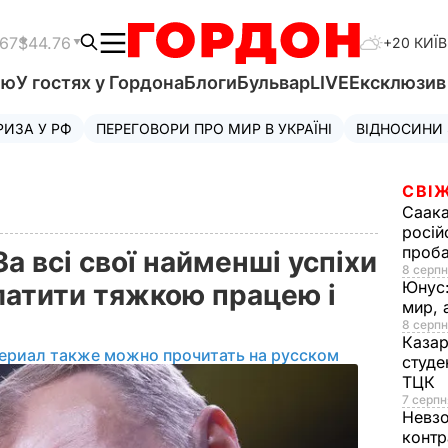
.67
$44.76
+20 КИЇВ
'ю
У гостях у Гордона
Блоги
Бульвар
LIVE
Ексклюзи
РИЗА У РФ
ПЕРЕГОВОРИ ПРО МИР В УКРАЇНІ
ВІДНОСИНИ
СВІЖ
Саака
росій
проб
За всі свої найменші успіхи
8 серпн
Юнус
латити тяжкою працею і
мир, 
8 серпн
Казар
ериал также можно прочитать на русском
студе
ТЦК
7 серпн
Невз
контр