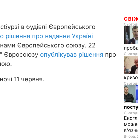
СВІ
Сьогодн
асбурзі в будівлі Європейського
о рішення про надання Україні
їнами Європейського союзу. 22
проб
л" Євросоюзу
опублікував рішення
про
Сьогодн
ною.
криз
ночі 11 червня.
Сьогодн
посту
Сьогодн
Ексгл
може 
в'язн
Вчора, 