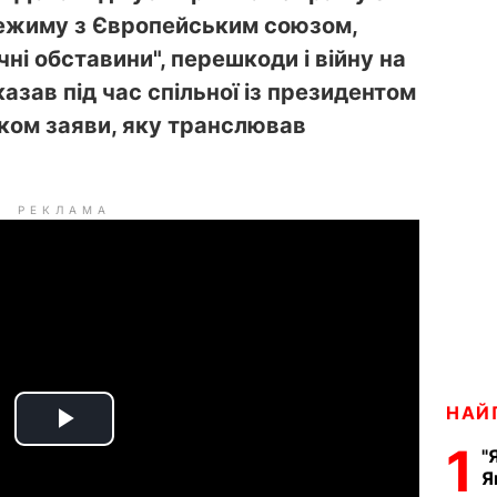
режиму з Європейським союзом,
і обставини", перешкоди і війну на
сказав під час спільної із президентом
ком заяви, яку транслював
РЕКЛАМА
НАЙ
P
1
"
Я
l