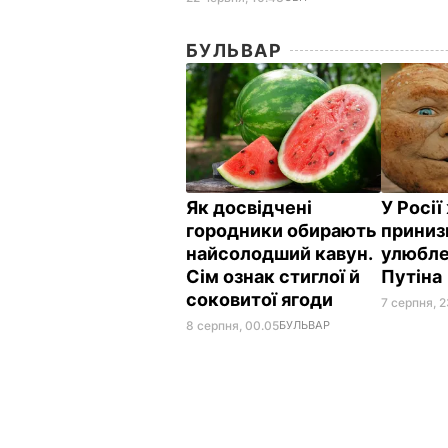
БУЛЬВАР
Як досвідчені
У Росі
городники обирають
приниз
найсолодший кавун.
улюбле
Сім ознак стиглої й
Путіна
соковитої ягоди
7 серпня, 2
8 серпня, 00.05
БУЛЬВАР