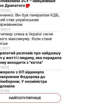
оловкомом ЗСУ – найцікавіше
ро Драпатого
74290
інченко:
Він був генералом КДБ,
кий став українським
ержавником
36673
 четвер спека в Україні сягне
вого максимуму. Коли стане
егше
23071
рапатий розповів про найдовшу
іч у житті і людину, яка порадила
ому виходити з "котла"
18010
жерело з ОП відкинуло
овернення Федорова до
іноборони. У ексміністра
ідповіли
17788
НАЙПОПУЛЯРНІШЕ