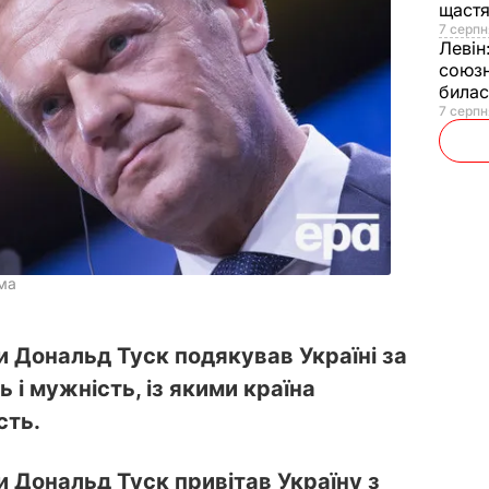
щаст
7 серпн
Левін
союзн
билас
7 серпн
рма
и Дональд Туск подякував Україні за
 і мужність, із якими країна
сть.
 Дональд Туск привітав Україну з