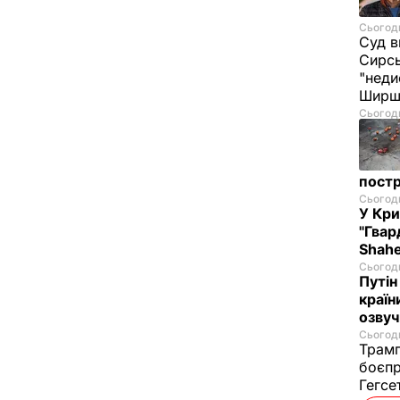
Сьогодн
Суд в
Сирс
"неди
Ширш
Сьогодн
постр
Сьогодн
У Кр
"Гвар
Shahe
Сьогодн
Путін
країн
озвуч
Сьогодн
Трамп
боєпр
Гегс