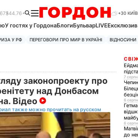
.67
$44.76
+30 КИЇВ
'ю
У гостях у Гордона
Блоги
Бульвар
LIVE
Ексклюзи
РИЗА У РФ
ПЕРЕГОВОРИ ПРО МИР В УКРАЇНІ
ВІДНОСИНИ
СВІЖ
Ейдм
підст
7 серпн
згляду законопроекту про
Чепи
Білец
ренітету над Донбасом
безц
на. Відео
6 серпн
Гетма
риал также можно прочитать на русском
відшк
майбу
6 серпн
Матві
до не