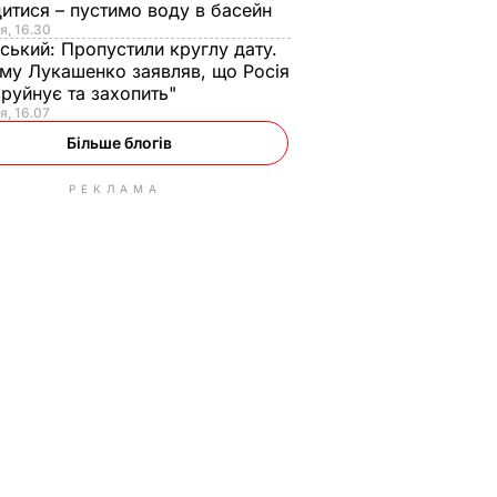
итися – пустимо воду в басейн
я, 16.30
ський:
Пропустили круглу дату.
ому Лукашенко заявляв, що Росія
зруйнує та захопить"
я, 16.07
Більше блогів
РЕКЛАМА