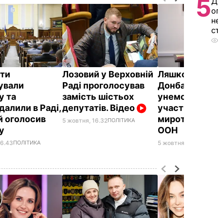
5
Д
о
н
с
ти
Лозовий у Верховній
Ляшко:
Закон
ували
Раді проголосував
Донбас
у та
замість шістьох
унеможливи
далили в Раді,
депутатів. Відео
участь росіян
й оголосив
миротворчій м
5 жовтня, 16.32
ПОЛІТИКА
ву
ООН
16.43
ПОЛІТИКА
5 жовтня, 14.06
БЛОГ