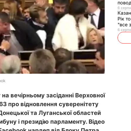
повод
6 серпн
Казан
Рік т
"все 
6 серпн
ook
у на вечірньому засіданні Верховної
3 про відновлення суверенітету
онецької та Луганської областей
буну і президію парламенту. Відео
Facebook нардеп від Блоку Петра