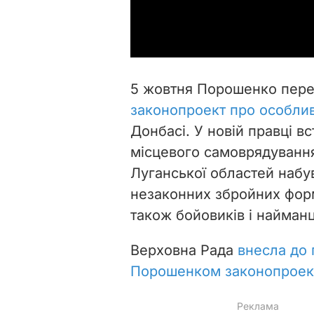
5 жовтня Порошенко пер
законопроект про особли
Донбасі.
У новій правці в
місцевого самоврядування
Луганської областей набув
незаконних збройних форму
також бойовиків і найманці
Верховна Рада
внесла до 
Порошенком законопроек