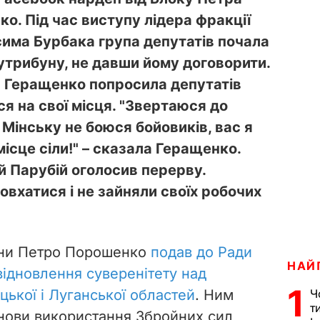
о. Під час виступу лідера фракції
има Бурбака група депутатів почала
трибуну, не давши йому договорити.
а Геращенко попросила депутатів
ся на свої місця. "Звертаюся до
в Мінську не боюся бойовиків, вас я
місце сіли!" – сказала Геращенко.
й Парубій оголосив перерву.
вхатися і не зайняли своїх робочих
їни Петро Порошенко
подав до Ради
НАЙ
ідновлення суверенітету над
1
ької і Луганської областей
. Ним
Ч
т
нови використання Збройних сил