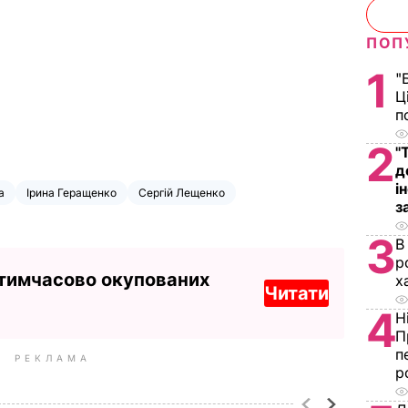
ПОП
1
"
Ц
п
2
"
д
і
а
Ірина Геращенко
Сергій Лещенко
з
3
В
р
 тимчасово окупованих
х
Читати
4
Н
П
п
РЕКЛАМА
р