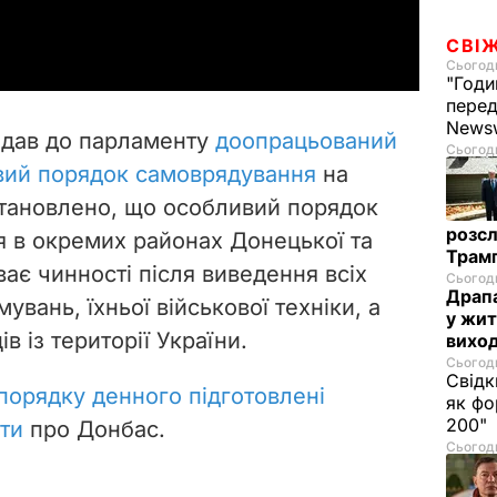
a
СВІ
y
Сьогодн
"Годи
перед
V
News
едав до парламенту
доопрацьований
Сьогодн
i
вий порядок самоврядування
на
становлено, що особливий порядок
d
розсл
 в окремих районах Донецької та
Трамп
e
ає чинності після виведення всіх
Сьогодн
Драпа
вань, їхньої військової техніки, а
o
у жит
в із території України.
виход
Сьогодн
Свідк
порядку денного підготовлені
як фо
200"
ти
про Донбас.
Сьогодн