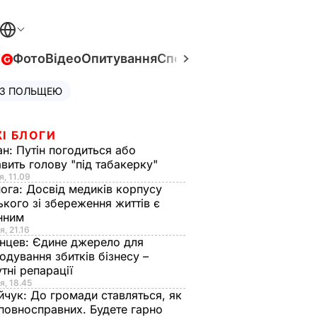
в
Фото
Відео
Опитування
Спецпроєкти
Війна в Укра
 З ПОЛЬЩЕЮ
І БЛОГИ
ан:
Путін погодиться або
авить голову "під табакерку"
я, 11.09
нога:
Досвід медиків корпусу
ького зі збереження життів є
інним
я, 21.16
нцев:
Єдине джерело для
одування збитків бізнесу –
тні репарації
я, 18.45
йчук:
До громади ставляться, як
повносправних. Будете гарно