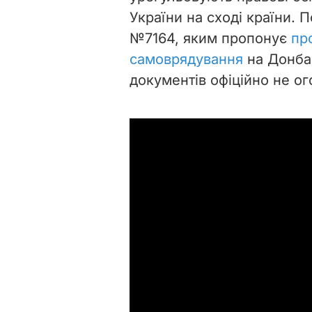
України на сході країни.
№7164, яким пропонує
пр
самоврядування
на Донба
документів офіційно не о