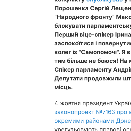
Порошенка Сергій Лещенк
"Народного фронту" Макс
блокувати парламентську
Перший віце-спікер Ірин
заспокоїтися і повернути
колег із "Самопомочі". Я 
тим більше не боюся! На 
Спікер парламенту Андрі
Депутати продовжили што
місць.
4 жовтня президент Укра
законопроект №7163 про в
окремими районами Донец
урегульовують правові ос