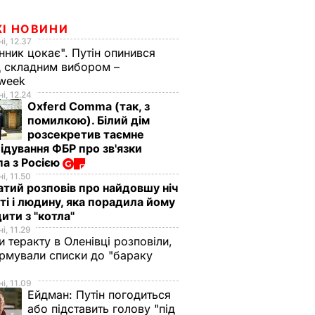
ЖІ НОВИНИ
і, 12.37
нник цокає". Путін опинився
 складним вибором –
week
і, 12.24
Oxferd Comma (так, з
помилкою). Білий дім
розсекретив таємне
ідування ФБР про зв'язки
а з Росією
і, 11.50
тий розповів про найдовшу ніч
ті і людину, яка порадила йому
ити з "котла"
і, 11.29
и теракту в Оленівці розповіли,
рмували списки до "бараку
і, 11.09
Ейдман:
Путін погодиться
або підставить голову "під