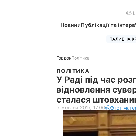
€51
Новини
Публікації та інтерв
ПАЛИВНА К
Гордон
Політика
ПОЛІТИКА
У Раді під час ро
відновлення суве
сталася штовхани
5 жовтня 2017, 17.06
Этот мате