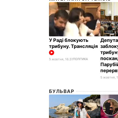
У Раді блокують
Депута
трибуну. Трансляція
заблок
трибун
поскан
5 жовтня, 16.51
ПОЛІТИКА
Парубі
перер
5 жовтня, 
БУЛЬВАР