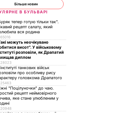
Більше новин
УЛЯРНЕ В БУЛЬВАРІ
Буряк тепер готую тільки так".
ікавий рецепт салату, який
олюбила вся родина
65016
Такі можуть неочікувано
обитися висот". У військовому
нституті розповіли, як Драпатий
ахищав диплом
28023
 інституті танкових військ
озповіли про особливу рису
арактеру головкома Драпатого
25463
іжні "Поцілуночки" до чаю.
ростий рецепт неймовірного
ечива, яке стане улюбленим у
одині
20948