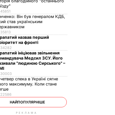
сторія благодійного "останнього
аїзду"
45851
інченко:
Він був генералом КДБ,
кий став українським
ержавником
35813
рапатий назвав перший
ріоритет на фронті
34282
рапатий ініціював звільнення
омандувача Медсил ЗСУ. Його
азивали "людиною Сирського" –
МІ
30003
 четвер спека в Україні сягне
вого максимуму. Коли стане
егше
22586
НАЙПОПУЛЯРНІШЕ
РЕКЛАМА