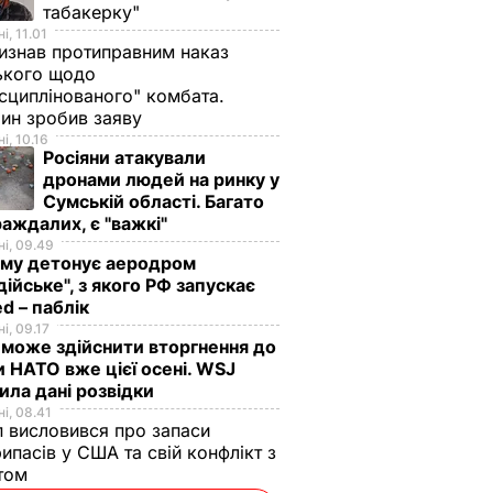
табакерку"
і, 11.01
изнав протиправним наказ
ького щодо
сциплінованого" комбата.
ин зробив заяву
і, 10.16
Росіяни атакували
дронами людей на ринку у
Сумській області. Багато
аждалих, є "важкі"
і, 09.49
иму детонує аеродром
дійське", з якого РФ запускає
d – паблік
і, 09.17
 може здійснити вторгнення до
и НАТО вже цієї осені. WSJ
ила дані розвідки
і, 08.41
 висловився про запаси
ипасів у США та свій конфлікт з
етом