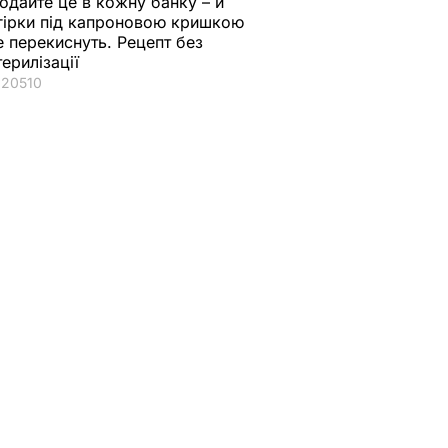
одайте це в кожну банку – й
гірки під капроновою кришкою
е перекиснуть. Рецепт без
терилізації
20510
 про
Рада призначила
своїх представників
ть
до комісії щодо
 у
відбору членів
ісії
Нацкомісії з
енергетики
И
5 жовтня, 14.50
ПОЛІТИКА