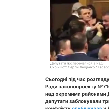
Депутати посперечалися в Раді
Скріншот: Сергій Лещенко / Faceb
Сьогодні під час розгляд
Ради законопроекту №716
над окремими районами Д
депутати заблокували три
конфлікту
опублікував
у 