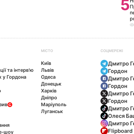
5
Н
П
п
р
МІСТО
СОЦМЕРЕЖІ
Київ
Дмитро Г
ції та інтерв'ю
Львів
Гордон
х у Гордона
Одеса
Дмитро Г
Донецьк
Гордон
р
Харків
Дмитро Г
Дніпро
Гордон
зив
Маріуполь
Дмитро Г
Луганськ
Олеся Ба
Дмитро Г
ання
Flipboard
e-шоу