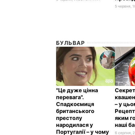
5 червня, 1
БУЛЬВАР
"Це дуже цінна
Секрет
перевага".
квашен
Спадкоємиця
– у цьо
британського
Рецепт 
престолу
яким г
народилася у
наші б
Португалії – у чому
6 серпня, 2