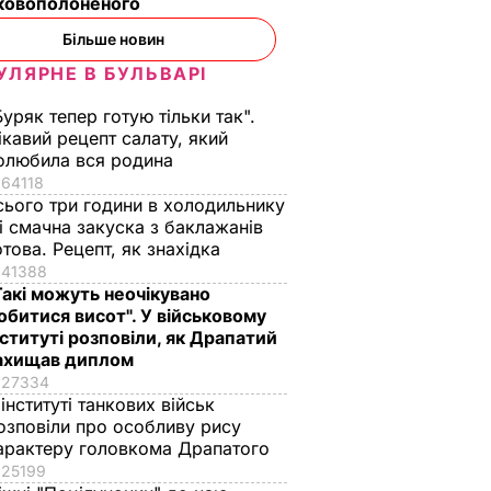
ьковополоненого
Більше новин
у
УЛЯРНЕ В БУЛЬВАРІ
 В УКРАЇНІ
Буряк тепер готую тільки так".
ікавий рецепт салату, який
олюбила вся родина
64118
сього три години в холодильнику
 і смачна закуска з баклажанів
отова. Рецепт, як знахідка
41388
Такі можуть неочікувано
обитися висот". У військовому
що
"Хрумкі зовні й ніжні
Дружину Роналду
нституті розповіли, як Драпатий
у.
всередині".
назвали товстою. Щ
ахищав диплом
нючої
Найсмачніші
сказав її кривдник
27334
смажені кабачки
футболіст
 інституті танкових військ
озповіли про особливу рису
ВАР
6 серпня, 18.09
БУЛЬВАР
6 серпня, 18.05
БУЛЬВАР
арактеру головкома Драпатого
25199