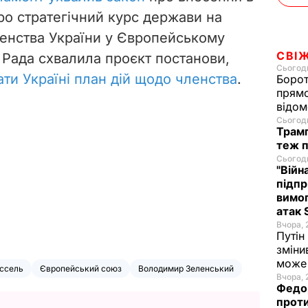
о стратегічний курс держави на
енства України у Європейському
СВІ
 Рада схвалила проєкт постанови,
Сьогодн
ти Україні план дій щодо членства
.
Борот
прямо
відом
Сьогодн
Трамп
теж п
Сьогодн
"Війн
підпр
вимог
атак 
Вчора, 
Путін
зміни
може 
ссель
Європейський союз
Володимир Зеленський
Вчора, 
Федор
проти