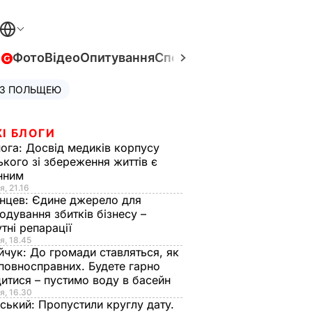
в
Фото
Відео
Опитування
Спецпроєкти
Війна в Укра
 З ПОЛЬЩЕЮ
І БЛОГИ
нога:
Досвід медиків корпусу
ького зі збереження життів є
інним
я, 21.16
нцев:
Єдине джерело для
одування збитків бізнесу –
тні репарації
я, 18.45
йчук:
До громади ставляться, як
повносправних. Будете гарно
итися – пустимо воду в басейн
я, 16.30
ський:
Пропустили круглу дату.