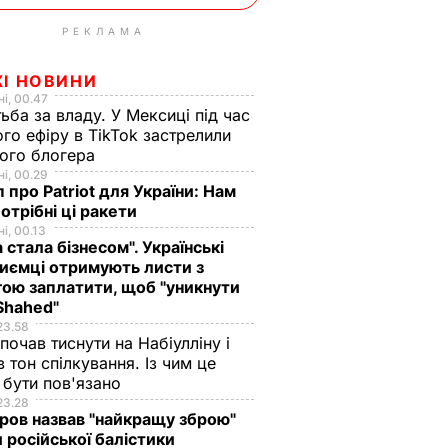
РЕКЛАМА
ЖІ НОВИНИ
і, 00.47
ьба за владу. У Мексиці під час
го ефіру в TikTok застрелили
ого блогера
і, 00.29
 про Patriot для України: Нам
отрібні ці ракети
і, 00.13
а стала бізнесом". Українські
иємці отримують листи з
ою заплатити, щоб "уникнути
Shahed"
23.58
 почав тиснути на Набіулліну і
в тон спілкування. Із чим це
бути пов'язано
23.28
ов назвав "найкращу зброю"
 російської балістики