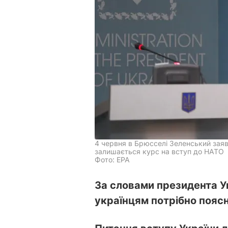
4 червня в Брюсселі Зеленський заяв
залишається курс на вступ до НАТО
Фото: ЕРА
За словами президента У
українцям потрібно поясн