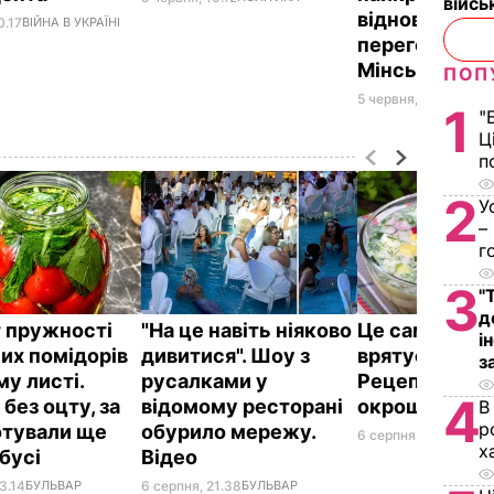
війс
відновлення
0.17
ВІЙНА В УКРАЇНІ
переговорів 
Мінську
ПОП
5 червня, 09.42
ВІЙНА
1
"
Ц
п
2
У
–
г
3
"
д
 пружності
"На це навіть ніяково
Це саме те, 
і
их помідорів
дивитися". Шоу з
врятує у спек
з
му листі.
русалками у
Рецепт смач
4
без оцту, за
відомому ресторані
окрошки
В
р
отували ще
обурило мережу.
6 серпня, 18.21
БУЛЬ
х
абусі
Відео
3.14
БУЛЬВАР
6 серпня, 21.38
БУЛЬВАР