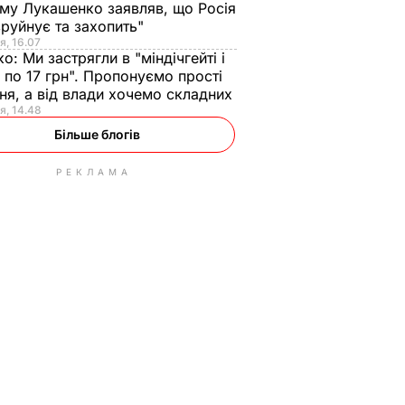
ому Лукашенко заявляв, що Росія
зруйнує та захопить"
я, 16.07
ко:
Ми застрягли в "міндічгейті і
 по 17 грн". Пропонуємо прості
ня, а від влади хочемо складних
я, 14.48
Більше блогів
РЕКЛАМА