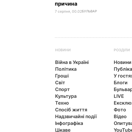
причина
7 серпня, 00.02
БУЛЬВАР
НОВИНИ
РОЗДІЛИ
Війна в Україні
Новини
Політика
Публіка
Гроші
У гостя
Світ
Блоги
Спорт
Бульва
Культура
LIVE
Техно
Ексклю
Спосіб життя
Фото
Надзвичайні події
Відео
Інфографіка
Опитув
Цікаве
YouTub