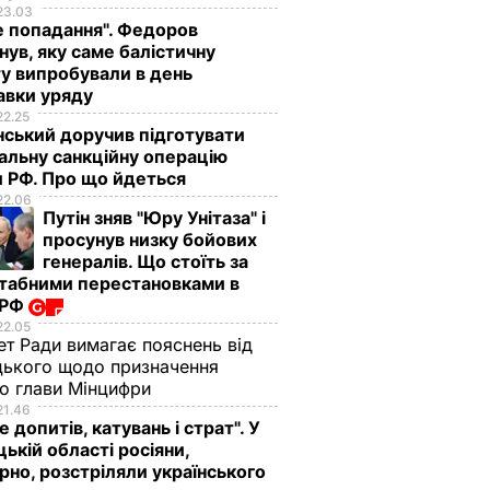
23.03
е попадання". Федоров
нув, яку саме балістичну
у випробували в день
авки уряду
22.25
ський доручив підготувати
альну санкційну операцію
 РФ. Про що йдеться
22.06
Путін зняв "Юру Унітаза" і
просунув низку бойових
генералів. Що стоїть за
табними перестановками в
 РФ
22.05
Хочу
ет Ради вимагає пояснень від
о
ького щодо призначення
осії.
о глави Мінцифри
21.46
е допитів, катувань і страт". У
ькій області росіяни,
рно, розстріляли українського
он для