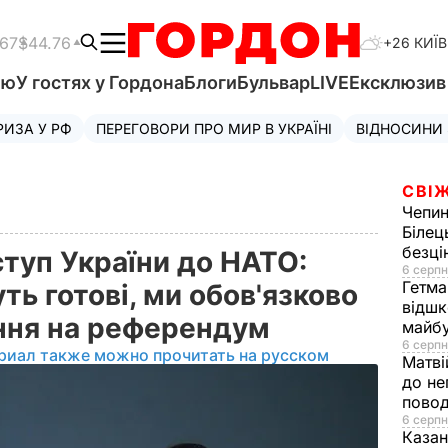
.67
$44.76
+26 КИЇВ
'ю
У гостях у Гордона
Блоги
Бульвар
LIVE
Ексклюзи
РИЗА У РФ
ПЕРЕГОВОРИ ПРО МИР В УКРАЇНІ
ВІДНОСИНИ
СВІЖ
Чепи
Білец
безц
туп України до НАТО:
6 серпн
Гетма
ть готові, ми обов'язково
відшк
ння на референдум
майбу
6 серпн
риал также можно прочитать на русском
Матві
до не
повод
6 серпн
Казан