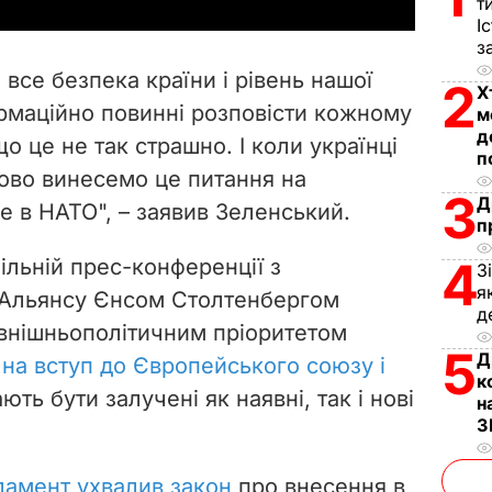
y
т
І
з
V
 все безпека країни і рівень нашої
2
Х
i
ормаційно повинні розповісти кожному
м
д
о це не так страшно. І коли українці
d
п
ково винесемо це питання на
e
3
Д
е в НАТО", – заявив Зеленський.
п
o
4
ільній прес-конференції з
З
я
 Альянсу Єнсом Столтенбергом
д
внішньополітичним пріоритетом
5
Д
 на вступ до Європейського союзу і
к
ють бути залучені як наявні, так і нові
н
З
ламент ухвалив закон
про внесення в