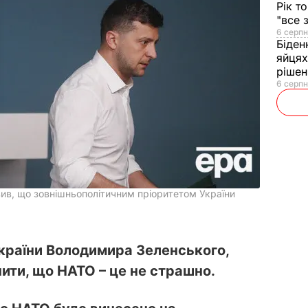
Рік т
"все 
6 серпн
Біден
яйцях
рішен
6 серпн
ив, що зовнішньополітичним пріоритетом України
країни Володимира Зеленського,
ити, що НАТО – це не страшно.