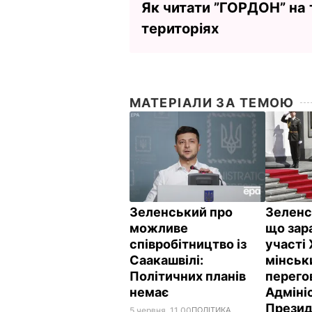
Як читати ”ГОРДОН” на
територіях
МАТЕРІАЛИ ЗА ТЕМОЮ
Зеленський про
Зеленс
можливе
що зара
співробітництво із
участі
Саакашвілі:
мінськ
Політичних планів
перего
немає
Адміні
Прези
5 червня, 11.00
ПОЛІТИКА