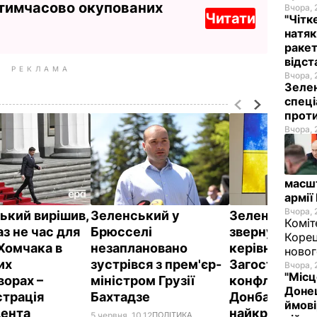
 тимчасово окупованих
Вчора, 
Читати
"Чітк
натяк
ракет
відст
РЕКЛАМА
Вчора, 
Зелен
спеці
проти
Вчора, 
масш
армії
Вчора, 
ький вирішив,
Зеленський у
Зеленський: 
Коміт
з не час для
Брюсселі
звернутися д
Корец
 Хомчака в
незаплановано
керівництва Р
новог
их
зустрівся з прем'єр-
Загострення
Вчора, 
"Місц
ворах –
міністром Грузії
конфлікту на
Донец
страція
Бахтадзе
Донбасі – не
ймові
дента
найкращий ф
5 червня, 10.12
ПОЛІТИКА