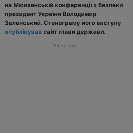
на Мюнхенській конференції з безпеки
президент України Володимир
Зеленський. Стенограму його виступу
опублікував
сайт глави держави.
РЕКЛАМА