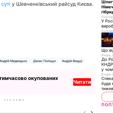
Шпигу
суті
у Шевченківський райсуд Києва.
Німеч
гібри
Сьогодн
У Рос
вироб
Сьогодн
Що в
Вчора, 
До Ро
Андрій Медведько
Денис Поліщук
Андрій Федур
КНДР 
у чом
Вчора, 
 тимчасово окупованих
Спека
Читати
буде 
тижн
РЕКЛАМА
ПОП