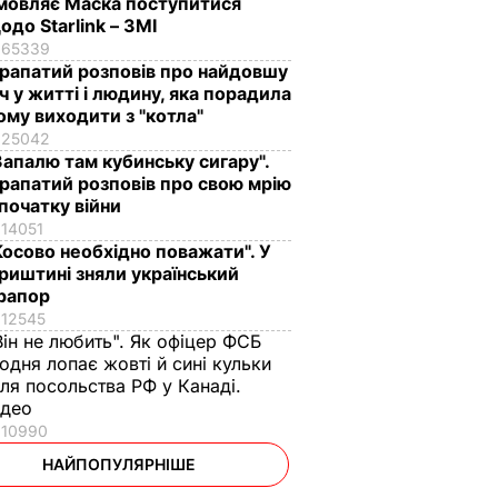
мовляє Маска поступитися
одо Starlink – ЗМІ
65339
рапатий розповів про найдовшу
іч у житті і людину, яка порадила
ому виходити з "котла"
25042
Запалю там кубинську сигару".
рапатий розповів про свою мрію
 початку війни
14051
Косово необхідно поважати". У
риштині зняли український
рапор
12545
Він не любить". Як офіцер ФСБ
одня лопає жовті й сині кульки
іля посольства РФ у Канаді.
ідео
10990
НАЙПОПУЛЯРНІШЕ