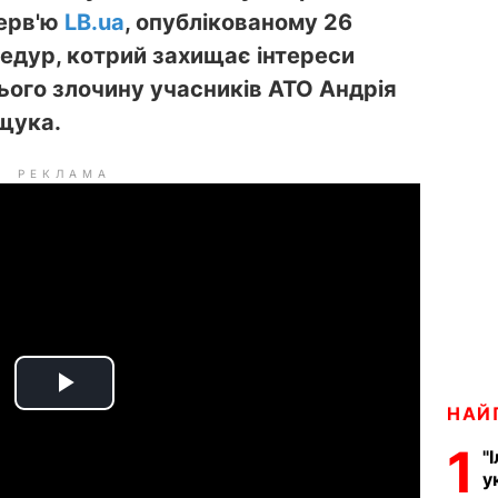
терв'ю
LB.ua
, опублікованому 26
Федур, котрий захищає інтереси
ього злочину учасників АТО Андрія
щука.
РЕКЛАМА
P
НАЙ
1
l
"
у