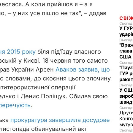
онеслася. А коли прийшов я – а я
, – у них усе пішло не так", – додав
СВІ
Сьогодн
У ГУР
ударі
Сьогодн
"Враж
глава
ня 2015 року
біля під'їзду власного
США н
вській у Києві. 18 червня того самого
Сьогодн
"Пауз
прав України Арсен
Аваков заявив, що
ГУР 
го словами, до скоєння цього злочину
ракет
Сьогодн
нтитерористичної операції
У США
едько і Денис Поліщук. Обидва свою
вироб
швид
аперечують
.
Сьогодн
Други
Конго
ська
прокуратура завершила досудове
муту
листопада обвинувальний акт
Сьогодн