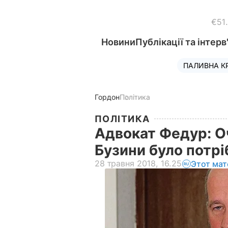
€51
Новини
Публікації та інтерв
ПАЛИВНА К
Гордон
Політика
ПОЛІТИКА
Адвокат Федур: О
Бузини було потрі
28 травня 2018, 16.25
Этот мат