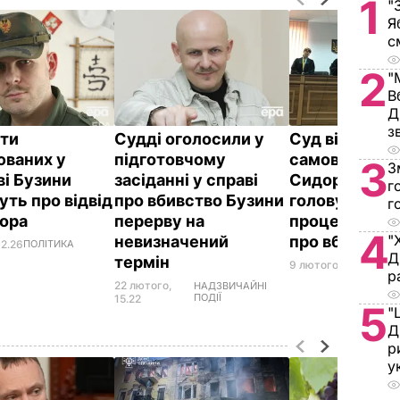
1
"
Я
с
2
"
В
Д
з
ти
Судді оголосили у
Суд відмовив
юваних у
підготовчому
самовідводі 
3
З
ві Бузини
засіданні у справі
Сидорова, як
г
уть про відвід
про вбивство Бузини
головує у су
г
рора
перерву на
процесі щодо
4
"
невизначений
про вбивство
12.26
ПОЛІТИКА
Д
термін
9 лютого, 16.11
ПОЛІ
р
22 лютого,
НАДЗВИЧАЙНІ
ПОДІЇ
15.22
5
"
Д
р
у