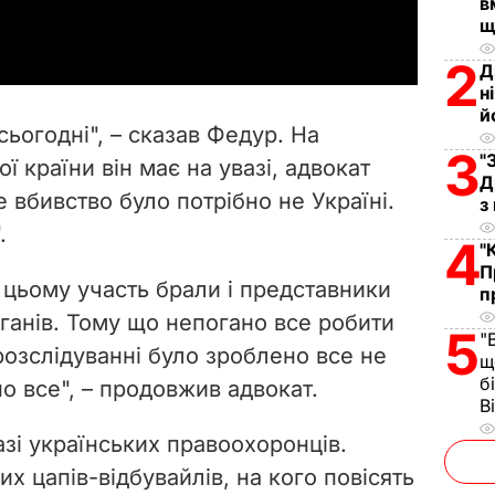
a
в
щ
y
2
Д
н
V
й
сьогодні", – сказав Федур. На
i
3
"
ї країни він має на увазі, адвокат
Д
е вбивство було потрібно не Україні.
d
з
.
4
"
e
П
 цьому участь брали і представники
п
o
анів. Тому що непогано все робити
5
"
озслідуванні було зроблено все не
щ
б
но все", – продовжив адвокат.
В
азі українських правоохоронців.
х цапів-відбувайлів, на кого повісять