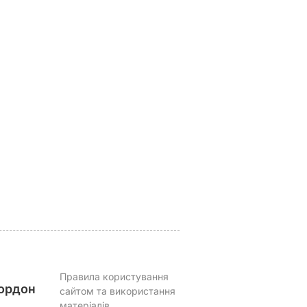
ні
Пономарьов –
"Моя любов
рпні,
відверто про
належить тобі.
оград
поповнення в родині,
Вбережи себе для
и. Що
кохану, та чому
мене". Дружина
не
вважає попередні
Мадяра зворушлив
ожай
шлюби помилками
звернулася до
чоловіка
ВАР
9 серпня, 12.10
БУЛЬВАР
9 серпня, 10.45
БУЛЬВАР
Правила користування
ордон
сайтом та використання
матеріалів