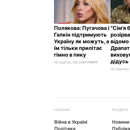
Полякова: Пугачова і
"Сім’я 
Галкін підтримують
розірва
Україну як можуть, а
відомо
їм тільки прилітає
Драпат
гімно в пику
вихову
дідусь
10 серпня, 08.00
БУЛЬВАР
10 серпня, 
НОВИНИ
РОЗДІЛИ
Війна в Україні
Новини
Політика
Публіка