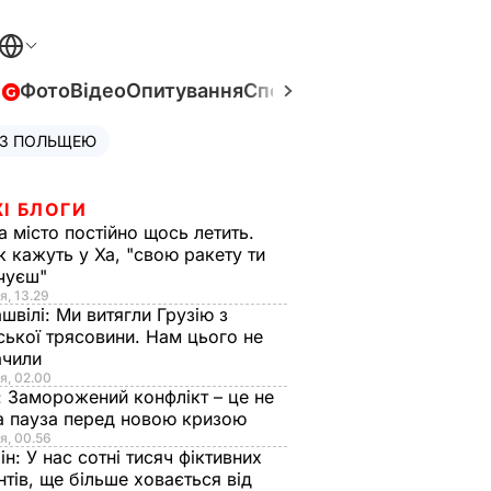
в
Фото
Відео
Опитування
Спецпроєкти
Війна в Укра
 З ПОЛЬЩЕЮ
І БЛОГИ
а місто постійно щось летить.
к кажуть у Ха, "свою ракету ти
очуєш"
я, 13.29
швілі:
Ми витягли Грузію з
ської трясовини. Нам цього не
ачили
я, 02.00
:
Заморожений конфлікт – це не
а пауза перед новою кризою
я, 00.56
ін:
У нас сотні тисяч фіктивних
нтів, ще більше ховається від