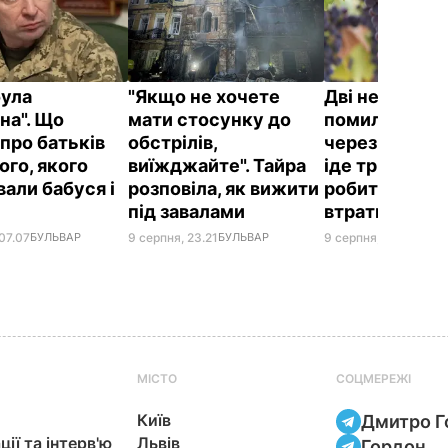
була
"Якщо не хочете
Дві небезпеч
на". Що
мати стосунку до
помилки у се
 про батьків
обстрілів,
через які вин
ого, якого
виїжджайте". Тайра
іде тріщинам
вали бабуся і
розповіла, як вижити
робити, щоб 
під завалами
втратити вр
07.07
БУЛЬВАР
9 серпня, 23.21
БУЛЬВАР
9 серпня, 22.09
БУЛЬ
МІСТО
СОЦМЕРЕЖІ
Київ
Дмитро Г
ції та інтерв'ю
Львів
Гордон