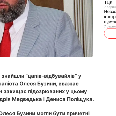
ТЦК
7 серпн
Невз
контр
щаст
7 серпн
 знайшли "цапів-відбувайлів" у
наліста Олеся Бузини, вважає
ін захищає підозрюваних у цьому
ндрія Медведька і Дениса Поліщука.
Олеся Бузини могли бути причетні