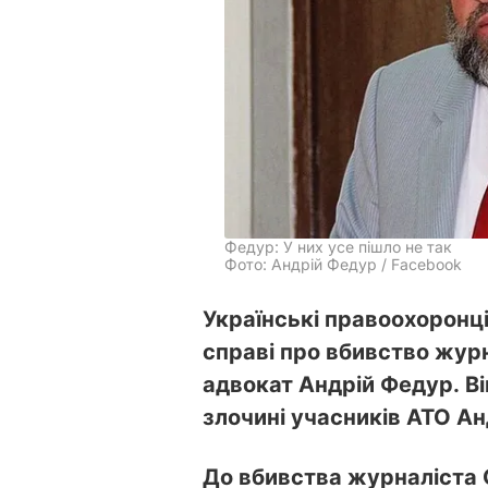
Федур: У них усе пішло не так
Фото: Андрій Федур / Facebook
Українські правоохоронці
справі про вбивство жур
адвокат Андрій Федур. В
злочині учасників АТО А
До вбивства журналіста 