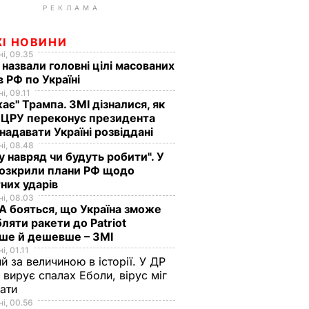
РЕКЛАМА
ЖІ НОВИНИ
і, 09.35
 назвали головні цілі масованих
в РФ по Україні
і, 09.11
ає" Трампа. ЗМІ дізналися, як
 ЦРУ переконує президента
адавати Україні розвіддані
і, 08.48
у навряд чи будуть робити". У
розкрили плани РФ щодо
них ударів
і, 08.03
 бояться, що Україна зможе
ляти ракети до Patriot
ше й дешевше – ЗМІ
і, 01.11
й за величиною в історії. У ДР
 вирує спалах Еболи, вірус міг
вати
і, 00.56