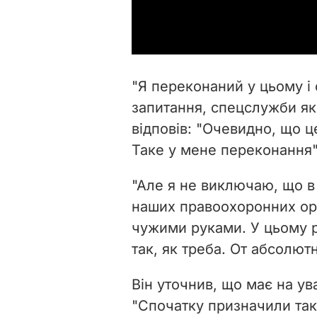
"Я переконаний у цьому і 
запитання, спецслужби яко
відповів: "Очевидно, що ц
Таке у мене переконання"
"Але я не виключаю, що в
наших правоохоронних орг
чужими руками. У цьому р
так, як треба. От абсолют
Він уточнив, що має на ув
"Спочатку призначили таки