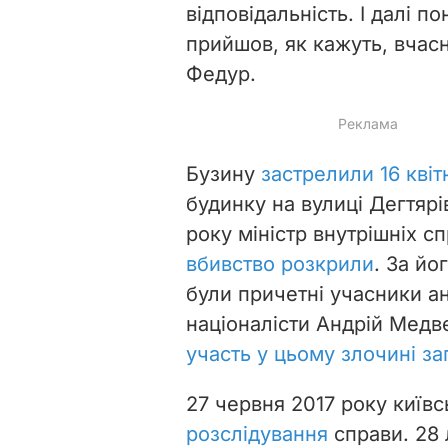
відповідальність. І далі п
прийшов, як кажуть, вчасно
Федур.
Бузину
застрелили 16 квіт
будинку на вулиці Дегтярі
року міністр внутрішніх с
вбивство розкрили
. За йо
були причетні учасники а
націоналісти Андрій Медв
участь у цьому злочині з
27 червня 2017 року київ
розслідування
справи. 28 