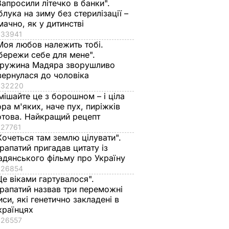
Запросили літечко в банки".
блука на зиму без стерилізації –
мачно, як у дитинстві
33941
Моя любов належить тобі.
бережи себе для мене".
ружина Мадяра зворушливо
вернулася до чоловіка
 у
32220
судді
мішайте це з борошном – і ціла
ий
ора м'яких, наче пух, пиріжків
довому
отова. Найкращий рецепт
 справи
27761
Хочеться там землю цілувати".
 Бузини
рапатий пригадав цитату із
ТИКА
адянського фільму про Україну
26854
Це віками гартувалося".
рапатий назвав три переможні
иси, які генетично закладені в
країнцях
26557