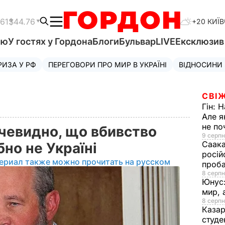
.61
$44.76
+20 КИЇВ
'ю
У гостях у Гордона
Блоги
Бульвар
LIVE
Ексклюзи
РИЗА У РФ
ПЕРЕГОВОРИ ПРО МИР В УКРАЇНІ
ВІДНОСИНИ
СВІЖ
Гін:
Н
Але я
не п
чевидно, що вбивство
9 серпн
Саака
бно не Україні
росій
ериал также можно прочитать на русском
проб
8 серпн
Юнус
мир, 
8 серпн
Казар
студе