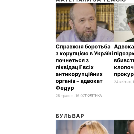
Справжня боротьба
Адвока
з корупцією в Україні
підозр
почнеться з
вбивст
ліквідації всіх
клопоч
антикорупційних
проку
органів – адвокат
24 квітня, 
Федур
28 травня, 16.07
ПОЛІТИКА
БУЛЬВАР