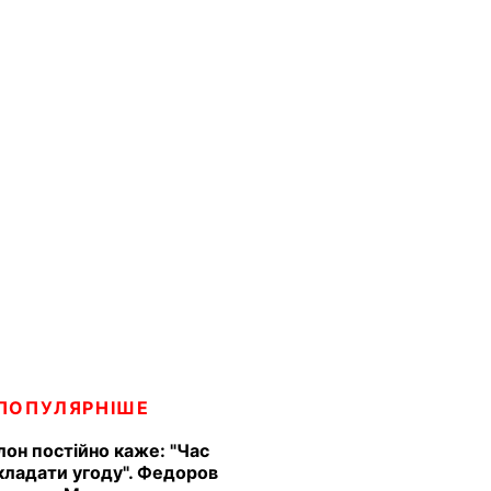
ПОПУЛЯРНІШЕ
Ілон постійно каже: "Час
кладати угоду". Федоров