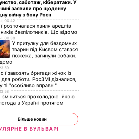
нство, саботаж, кібератаки. У
чині заявили про щоденну
дну війну з боку Росії
і, 00.42
ії розпочалася хвиля арештів
ників безпілотників. Що відомо
і, 00.38
У притулку для бездомних
тварин під Києвом сталася
пожежа, загинули собаки.
ідомо
23.59
сії завозять бригади жінок із
для роботи. РосЗМІ дізналися,
у ті "особливо вправні"
23.58
 зміниться прохолодою. Якою
погода в Україні протягом
я
Більше новин
УЛЯРНЕ В БУЛЬВАРІ