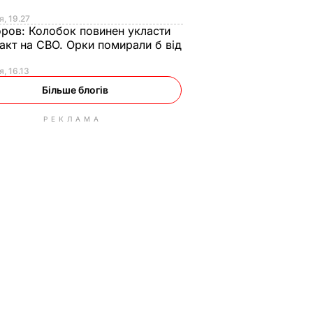
я, 19.27
оров:
Колобок повинен укласти
акт на СВО. Орки помирали б від
я
я, 16.13
Більше блогів
РЕКЛАМА