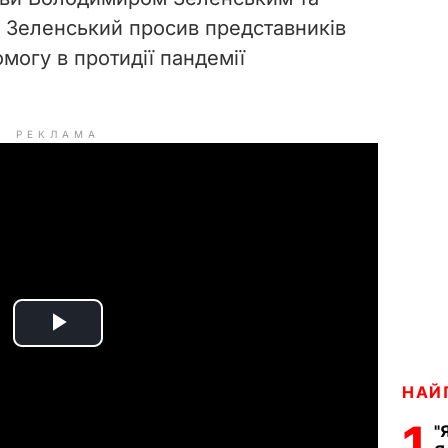
ій Зеленський просив представників
могу в протидії пандемії
РЕКЛАМА
P
l
НАЙ
1
a
"