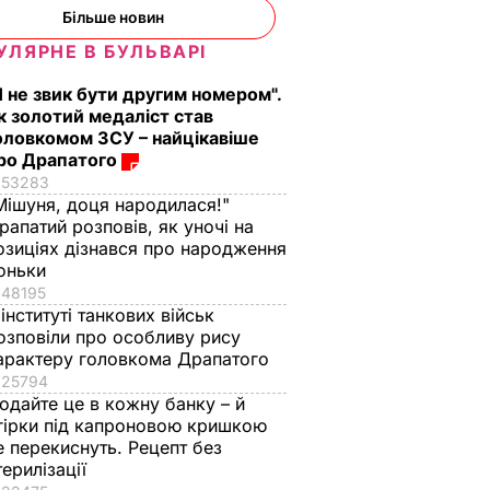
Більше новин
УЛЯРНЕ В БУЛЬВАРІ
Я не звик бути другим номером".
к золотий медаліст став
оловкомом ЗСУ – найцікавіше
ро Драпатого
53283
Мішуня, доця народилася!"
рапатий розповів, як уночі на
озиціях дізнався про народження
оньки
48195
 інституті танкових військ
озповіли про особливу рису
арактеру головкома Драпатого
25794
одайте це в кожну банку – й
гірки під капроновою кришкою
е перекиснуть. Рецепт без
терилізації