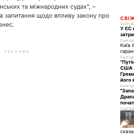
їнських та міжнародних судах", –
на запитання щодо впливу закону про
СВІ
знес.
Сьогодн
У ЄС 
затри
Сьогодн
Київ 
гаран
РЕКЛАМА
Сьогодн
"Путі
США 
Грема
його
Сьогодн
"Запа
Драпа
почат
Сьогодн
сказа