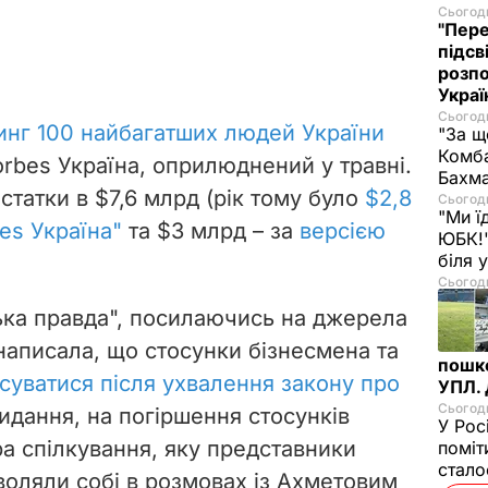
Сьогодн
"Пере
підсв
розпо
Украї
Сьогодн
инг 100 найбагатших людей України
"За щ
Комба
orbes Україна, оприлюднений у травні.
Бахма
 статки
в $7,6 млрд (рік тому було
$2,8
Сьогодн
"Ми ї
es Україна"
та $3 млрд
–
за
версією
ЮБК!"
біля
Сьогодн
ська правда", посилаючись на джерела
написала, що стосунки бізнесмена та
пошк
суватися після ухвалення закону про
УПЛ.
Сьогодн
идання, на погіршення стосунків
У Рос
а спілкування, яку представники
поміт
стал
воляли собі в розмовах із Ахметовим