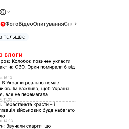
в
Фото
Відео
Опитування
Спецпроєкти
Війна в Укра
 З ПОЛЬЩЕЮ
І БЛОГИ
оров:
Колобок повинен укласти
акт на СВО. Орки помирали б від
я
я, 16.13
:
В України реально немає
иків. Їм важливо, щоб Україна
я, але не перемагала
я, 15.25
н:
Перестаньте красти – і
ивація військових буде набагато
ою
я, 14.03
ун:
Звучали скарги, що