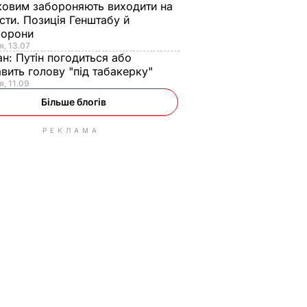
ковим забороняють виходити на
сти. Позиція Генштабу й
борони
я, 13.07
ан:
Путін погодиться або
авить голову "під табакерку"
я, 11.09
Більше блогів
РЕКЛАМА