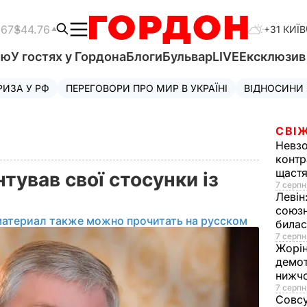
.67
$44.76
+31 КИЇВ
'ю
У гостях у Гордона
Блоги
Бульвар
LIVE
Ексклюзи
РИЗА У РФ
ПЕРЕГОВОРИ ПРО МИР В УКРАЇНІ
ВІДНОСИНИ
СВІЖ
Невз
контр
щаст
ував свої стосунки із
7 серпн
Левін
союзн
материал также можно прочитать на русском
билас
7 серпн
Жорі
демот
нижч
7 серпн
Совс