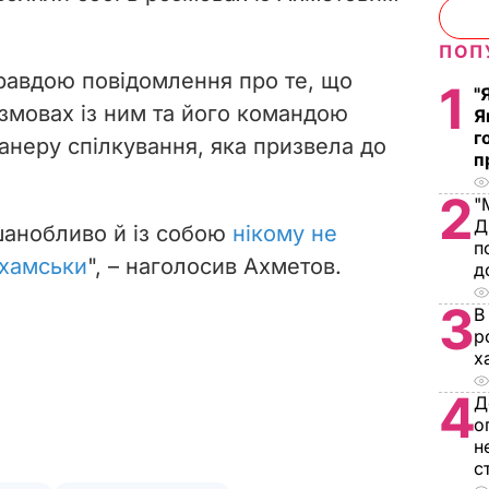
ПОП
равдою повідомлення про те,
що
1
"
змовах із ним та його командою
Я
г
анеру спілкування,
яка призвела до
п
2
"
Д
 шанобливо й із собою
нікому не
п
-хамськи
", – наголосив Ахметов.
д
3
В
р
х
4
Д
о
н
с