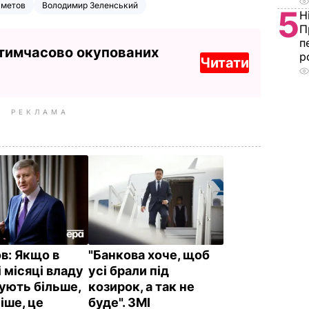
хметов
Володимир Зеленський
5
Н
П
п
 тимчасово окупованих
р
Читати
РЕКЛАМА
в: Якщо в
"Банкова хоче, щоб
 місяці владу
усі брали під
ують більше,
козирок, а так не
іше, це
буде". ЗМІ