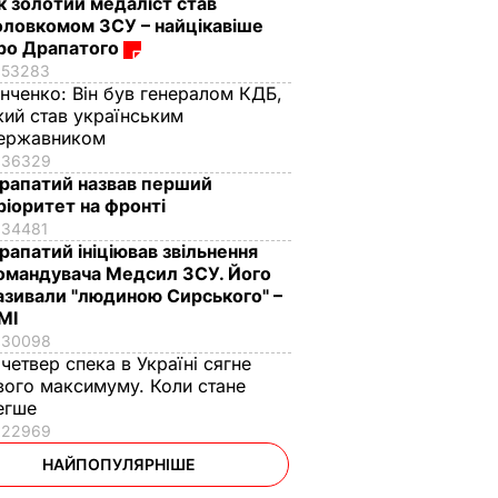
к золотий медаліст став
оловкомом ЗСУ – найцікавіше
ро Драпатого
53283
інченко:
Він був генералом КДБ,
кий став українським
ержавником
36329
рапатий назвав перший
ріоритет на фронті
34481
рапатий ініціював звільнення
омандувача Медсил ЗСУ. Його
азивали "людиною Сирського" –
МІ
30098
 четвер спека в Україні сягне
вого максимуму. Коли стане
егше
22969
НАЙПОПУЛЯРНІШЕ