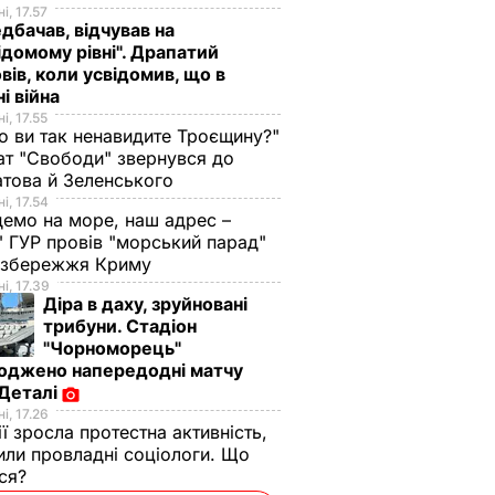
і, 17.57
дбачав, відчував на
ідомому рівні". Драпатий
вів, коли усвідомив, що в
ні війна
і, 17.55
о ви так ненавидите Троєщину?"
т "Свободи" звернувся до
това й Зеленського
і, 17.54
демо на море, наш адрес –
 ГУР провів "морський парад"
 узбережжя Криму
і, 17.39
Діра в даху, зруйновані
трибуни. Стадіон
"Чорноморець"
оджено напередодні матчу
 Деталі
і, 17.26
ії зросла протестна активність,
или провладні соціологи. Що
ося?