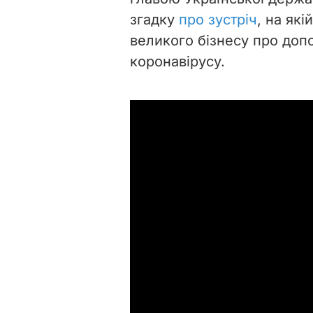
згадку
про зустріч
, на як
великого бізнесу про допо
коронавірусу.