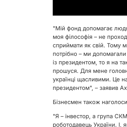
"Мій фонд допомагає людя
моя філософія – не проход
сприймати як свій. Тому 
потрібно – ми допомагал
із президентом, то я на та
прошуся. Для мене головн
українці щасливими. Це на
президентом", – заявив А
Бізнесмен також наголоси
"Я – інвестор, а група СК
роботодавець України. І, 