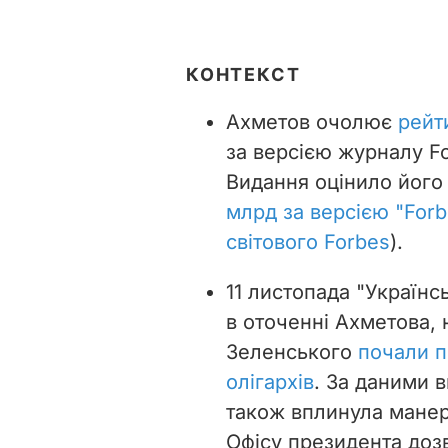
КОНТЕКСТ
Ахметов очолює
рейт
за версією журналу
F
Видання оцінило його
млрд за версією
"Forb
світового Forbes
).
11 листопада "Україн
в оточенні Ахметова, 
Зеленського
почали п
олігархів
.
За даними в
також вплинула манер
Офісу президента доз