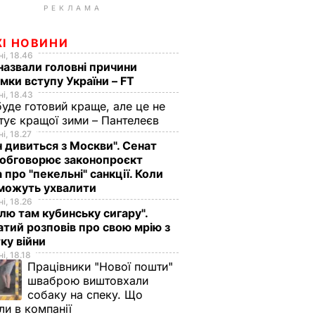
РЕКЛАМА
ЖІ НОВИНИ
і, 18.46
назвали головні причини
мки вступу України – FT
і, 18.43
буде готовий краще, але це не
тує кращої зими – Пантелеєв
і, 18.27
н дивиться з Москви". Сенат
обговорює законопроєкт
 про "пекельні" санкції. Коли
 можуть ухвалити
і, 18.26
лю там кубинську сигару".
тий розповів про свою мрію з
ку війни
і, 18.18
Працівники "Нової пошти"
шваброю виштовхали
собаку на спеку. Що
ли в компанії