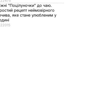
22475
іжні "Поцілуночки" до чаю.
ростий рецепт неймовірного
ечива, яке стане улюбленим у
одині
22015