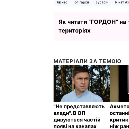
бізнес
олігархи
зустріч
Рінат А
Як читати ”ГОРДОН” на
територіях
МАТЕРІАЛИ ЗА ТЕМОЮ
"Не представляють
Ахмето
влади". В ОП
останні
дивуються частій
критик
появі на каналах
ніж ран