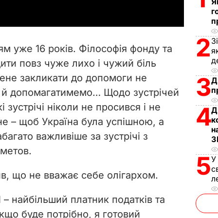
Я
г
y
п
V
2
З
м уже 16 років. Філософія фонду та
я
i
д
ити повз чуже лихо і чужий біль
мене закликати до допомоги не
3
d
Д
п
и й допомагатимемо… Щодо зустрічей
e
кі зустрічі ніколи не просився і не
4
Д
к
е – щоб Україна була успішною, а
o
н
багато важливіше за зустрічі з
З
хметов.
5
У
с
в, що не вважає себе олігархом.
л
М – найбільший платник податків та
якщо буде потрібно, я готовий