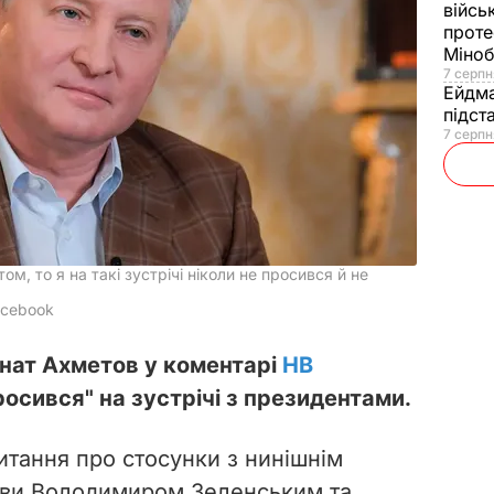
війсь
проте
Міно
7 серпн
Ейдм
підст
7 серпн
м, то я на такі зустрічі ніколи не просився й не
acebook
інат Ахметов у коментарі
НВ
росився" на зустрічі з президентами.
питання про стосунки з нинішнім
ави Володимиром Зеленським та