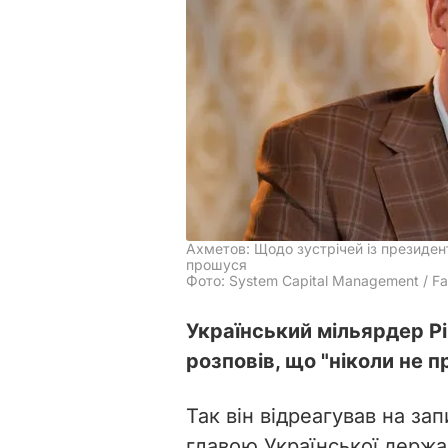
Ахметов: Щодо зустрічей із президенто
прошуся
Фото: System Capital Management / F
Український мільярдер Р
розповів, що "ніколи не п
Так він відреагував на за
главою Української держ