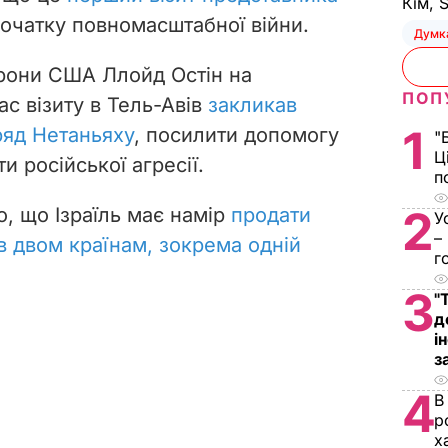
Кім, 
початку повномасштабної війни.
Думк
орони США Ллойд Остін на
ПОП
ас візиту в Тель-Авів
закликав
1
ряд Нетаньяху
, посилити допомогу
"
Ц
ти російської агресії.
п
2
о, що Ізраїль має намір
продати
У
–
в двом країнам, зокрема одній
г
3
"
д
і
з
4
В
р
х