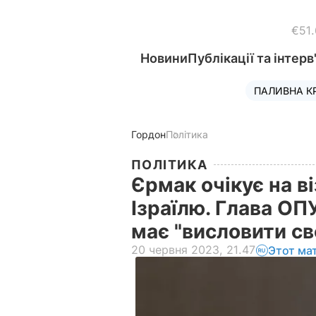
€51
Новини
Публікації та інтерв
ПАЛИВНА К
Гордон
Політика
ПОЛІТИКА
Єрмак очікує на в
Ізраїлю. Глава ОП
має "висловити св
20 червня 2023, 21.47
Этот ма