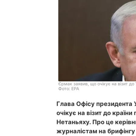
Єрмак заявив, що очікує на візит до
Фото: EPA
Глава Офісу президента 
очікує на візит до країни
Нетаньяху. Про це керів
журналістам на брифінгу