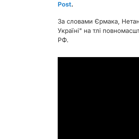
Post
.
За словами Єрмака, Нетан
Україні" на тлі повномас
РФ.