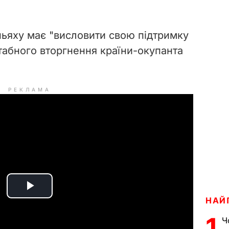
ьяху має "висловити свою підтримку
штабного вторгнення країни-окупанта
РЕКЛАМА
P
НАЙ
l
1
Ч