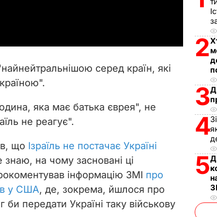
т
a
І
з
y
2
Х
м
V
д
"найнейтральнішою серед країн, які
п
i
країною".
3
Д
d
п
дина, яка має батька єврея", не
4
З
e
аїль не реагує".
я
д
o
яв, що
Ізраїль не постачає Україні
5
Д
не знаю, на чому засновані ці
к
 прокоментував інформацію ЗМІ
про
н
З
ів у США
, де, зокрема, йшлося про
міг би передати Україні таку військову