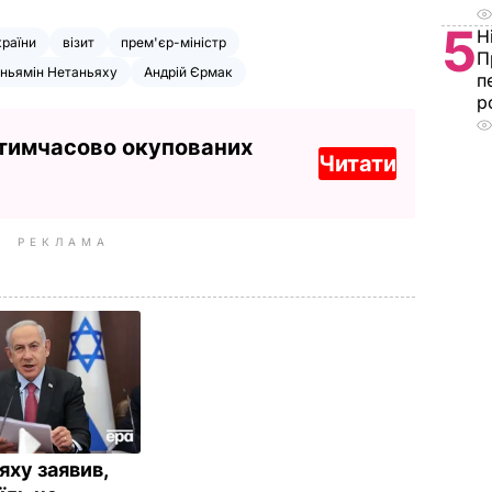
5
Н
країни
візит
прем'єр-міністр
П
іньямін Нетаньяху
Андрій Єрмак
п
р
 тимчасово окупованих
Читати
РЕКЛАМА
яху заявив,