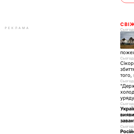
СВІ
РЕКЛАМА
Сьогодн
пожеж
Сьогодн
Сікор
збитт
того,
Сьогодн
"Держ
холод
уряд
Сьогодн
Украї
вияви
зава
Сьогодн
Росій