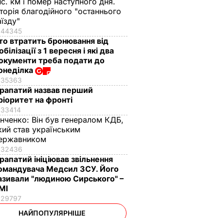
ис. км і помер наступного дня.
сторія благодійного "останнього
аїзду"
44345
то втратить бронювання від
обілізації з 1 вересня і які два
окументи треба подати до
онеділка
35363
рапатий назвав перший
ріоритет на фронті
33414
інченко:
Він був генералом КДБ,
кий став українським
ержавником
32436
рапатий ініціював звільнення
омандувача Медсил ЗСУ. Його
азивали "людиною Сирського" –
МІ
29797
НАЙПОПУЛЯРНІШЕ