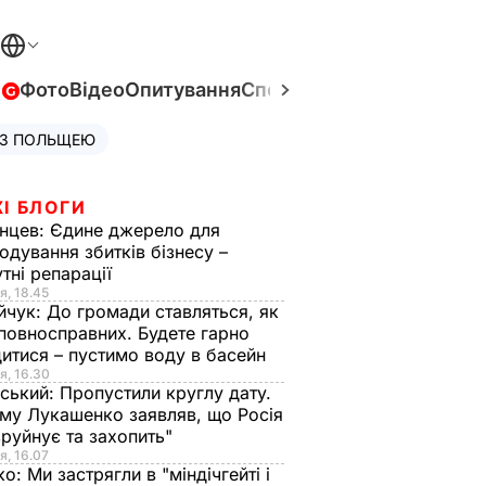
в
Фото
Відео
Опитування
Спецпроєкти
Війна в Укра
 З ПОЛЬЩЕЮ
І БЛОГИ
нцев:
Єдине джерело для
одування збитків бізнесу –
тні репарації
я, 18.45
йчук:
До громади ставляться, як
повносправних. Будете гарно
итися – пустимо воду в басейн
я, 16.30
ський:
Пропустили круглу дату.
ому Лукашенко заявляв, що Росія
зруйнує та захопить"
я, 16.07
ко:
Ми застрягли в "міндічгейті і