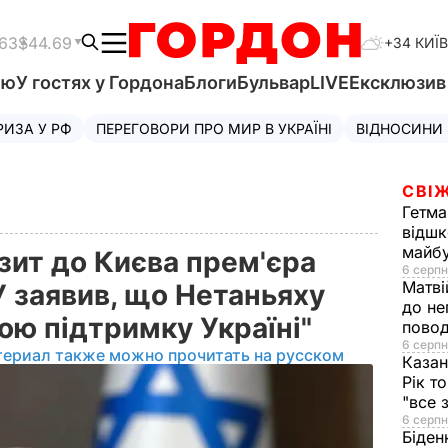
.63
$44.69
+34 КИЇВ
'ю
У гостях у Гордона
Блоги
Бульвар
LIVE
Ексклюзи
РИЗА У РФ
ПЕРЕГОВОРИ ПРО МИР В УКРАЇНІ
ВІДНОСИНИ
СВІЖ
Гетма
відшк
майбу
ізит до Києва прем'єра
6 серпн
Матві
У заявив, що Нетаньяху
до не
ою підтримку Україні"
повод
6 серпн
териал также можно прочитать на русском
Казан
Рік т
"все 
6 серпн
Біден