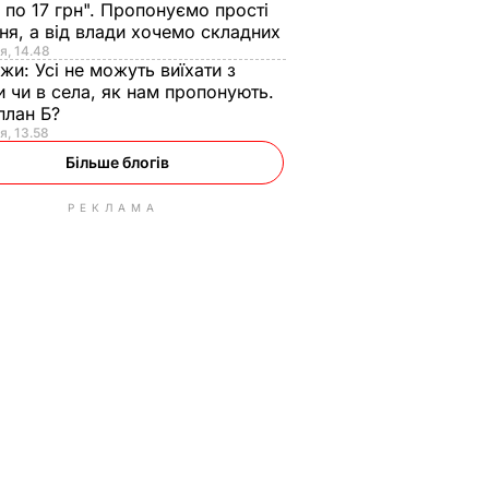
 по 17 грн". Пропонуємо прості
ня, а від влади хочемо складних
я, 14.48
нжи:
Усі не можуть виїхати з
и чи в села, як нам пропонують.
план Б?
я, 13.58
Більше блогів
РЕКЛАМА