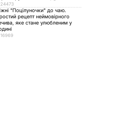
24473
іжні "Поцілуночки" до чаю.
ростий рецепт неймовірного
ечива, яке стане улюбленим у
одині
16969