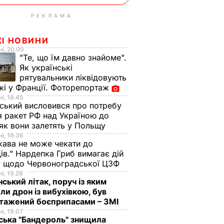
РЕКЛАМА
ЖІ НОВИНИ
і, 20.00
"Те, що їм давно знайоме".
Як українські
рятувальники ліквідовують
і у Франції. Фоторепортаж
і, 19.45
ський висловився про потребу
я ракет РФ над Україною до
 як вони залетять у Польщу
і, 19.36
ава не може чекати до
ів." Нардепка Гриб вимагає дій
у щодо Червоноградської ЦЗФ
і, 19.29
нський літак, поруч із яким
ли дрон із вибухівкою, був
нтажений боєприпасами – ЗМІ
і, 19.07
ська "Бандероль" знищила