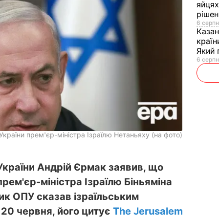
яйцях
рішен
6 серпн
Каза
країн
Який 
6 серпн
 України прем'єр-міністра Ізраїлю Нетаньяху (на фото)
України Андрій Єрмак заявив, що
 прем'єр-міністра Ізраїлю Біньяміна
ник ОПУ сказав ізраїльським
 20 червня, його цитує
The Jerusalem