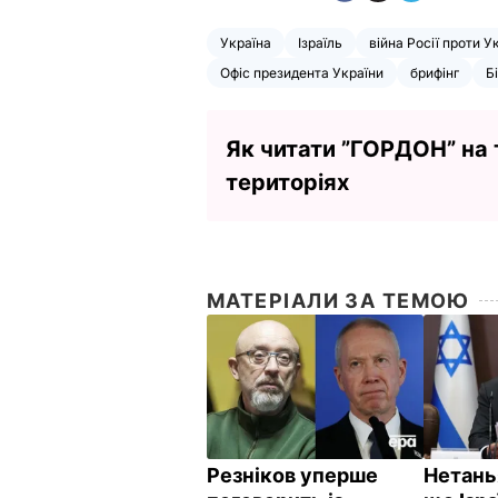
Україна
Ізраїль
війна Росії проти У
Офіс президента України
брифінг
Б
Як читати ”ГОРДОН” на
територіях
МАТЕРІАЛИ ЗА ТЕМОЮ
Резніков уперше
Нетань