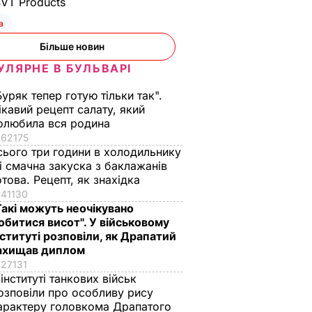
SVT Products
а
Більше новин
УЛЯРНЕ В БУЛЬВАРІ
Буряк тепер готую тільки так".
ікавий рецепт салату, який
олюбила вся родина
62175
сього три години в холодильнику
 і смачна закуска з баклажанів
отова. Рецепт, як знахідка
41130
Такі можуть неочікувано
обитися висот". У військовому
нституті розповіли, як Драпатий
ахищав диплом
27131
 інституті танкових військ
озповіли про особливу рису
арактеру головкома Драпатого