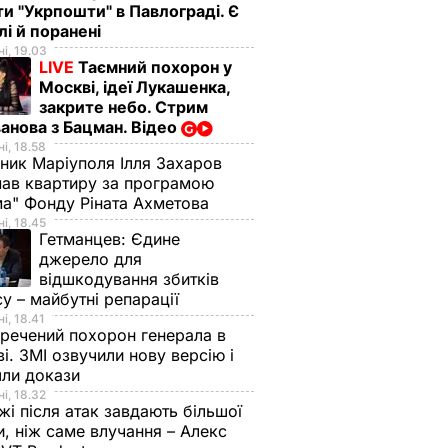
ти "Укрпошти" в Павлограді. Є
лі й поранені
і, 19.03
LIVE
Таємний похорон у
Москві, ідеї Лукашенка,
закрите небо. Стрим
анова з Бацман. Відео
і, 18.58
ник Маріуполя Ілля Захаров
ав квартиру за програмою
а" Фонду Ріната Ахметова
і, 18.45
Гетманцев:
Єдине
джерело для
відшкодування збитків
су – майбутні репарації
і, 18.41
речений похорон генерала в
і. ЗМІ озвучили нову версію і
шли докази
і, 18.32
і після атак завдають більшої
, ніж саме влучання – Алекс