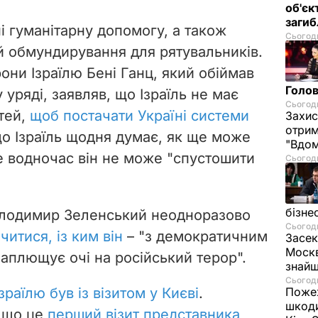
об'єк
загиб
ні гуманітарну допомогу, а також
Сьогодн
 обмундирування для рятувальників.
они Ізраїлю Бені Ганц, який обіймав
Голов
уряді, заявляв, що Ізраїль не має
Сьогодн
тей,
щоб постачати Україні системи
Захис
отрим
що Ізраїль щодня думає, як ще може
"Вдом
е водночас він не може "спустошити
Сьогодн
бізне
олодимир Зеленський неодноразово
Сьогодн
читися, із ким він
– "з демократичним
Засек
Москв
 заплющує очі на російський терор".
знай
Сьогодн
зраїлю був із візитом у Києві
.
Пожеж
шкоди
, що це
перший візит представника