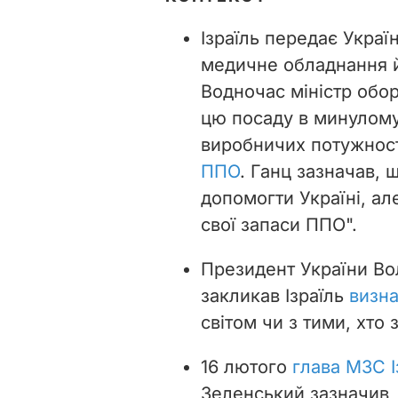
Ізраїль передає Украї
медичне обладнання й
Водночас міністр обор
цю посаду в минулому 
виробничих потужнос
ППО
. Ганц зазначав, 
допомогти Україні, ал
свої запаси ППО".
Президент України В
закликав Ізраїль
визна
світом чи з тими, хто
16 лютого
глава МЗС І
Зеленський зазначив