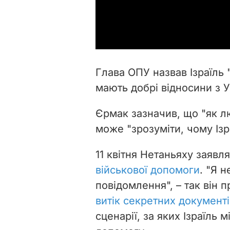
Глава ОПУ назвав Ізраїль 
мають добрі відносини з У
Єрмак зазначив, що "як лю
може "зрозуміти, чому Ізр
11 квітня Нетаньяху заявл
військової допомоги
. "Я 
повідомлення", – так він
витік секретних документ
сценарії, за яких Ізраїль 