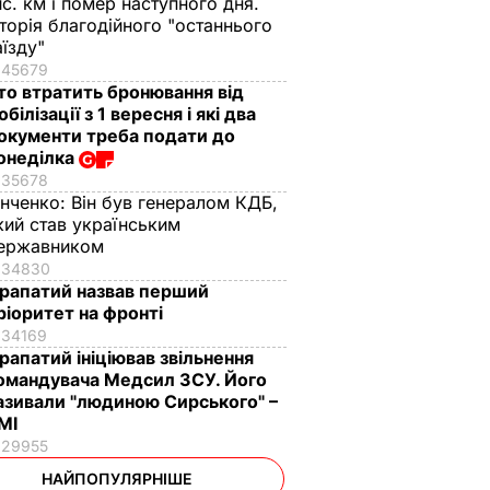
ис. км і помер наступного дня.
сторія благодійного "останнього
аїзду"
45679
то втратить бронювання від
обілізації з 1 вересня і які два
окументи треба подати до
онеділка
35678
інченко:
Він був генералом КДБ,
кий став українським
ержавником
34830
рапатий назвав перший
ріоритет на фронті
34169
рапатий ініціював звільнення
омандувача Медсил ЗСУ. Його
азивали "людиною Сирського" –
МІ
29955
НАЙПОПУЛЯРНІШЕ