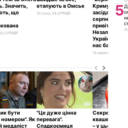
5
ь. Значить,
етапують в Омськ
Криму" попа
Д
о
ють, що
засідання на 
10 січня, 09.27
ПОДІЇ
н
серпня. Я "су
с
икована
привітав із Д
Незалежност
 23.37
ПОДІЇ
України, сказ
нас багато в
14 вересня, 11.04
ПОЛ
вик бути
"Це дуже цінна
Секрет пруж
 номером". Як
перевага".
квашених пом
й медаліст
Спадкоємиця
– у цьому лис