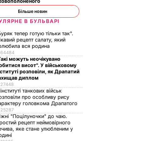
ьковополоненого
Більше новин
УЛЯРНЕ В БУЛЬВАРІ
Буряк тепер готую тільки так".
ікавий рецепт салату, який
олюбила вся родина
64484
Такі можуть неочікувано
обитися висот". У військовому
нституті розповіли, як Драпатий
ахищав диплом
27448
 інституті танкових військ
озповіли про особливу рису
арактеру головкома Драпатого
25287
іжні "Поцілуночки" до чаю.
ростий рецепт неймовірного
ечива, яке стане улюбленим у
одині
суді