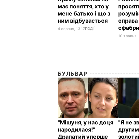
має поняття, хто у
просят
мене батько і що з
розумі
ним відбувається
справа
сфабр
4 серпня, 13.17
ПОДІЇ
10 травня,
БУЛЬВАР
"Мішуня, у нас доця
"Я не з
народилася!"
другим
Драпатий уперше
золоти