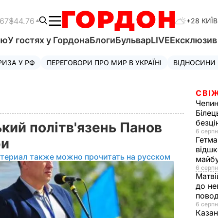
.67
$44.76
+28 КИЇВ
'ю
У гостях у Гордона
Блоги
Бульвар
LIVE
Ексклюзи
РИЗА У РФ
ПЕРЕГОВОРИ ПРО МИР В УКРАЇНІ
ВІДНОСИНИ
СВІЖ
Чепи
Білец
безц
кий політв'язень Панов
6 серпн
Гетма
ри
відшк
атериал также можно прочитать на русском
майбу
6 серпн
Матві
до не
повод
6 серпн
Казан