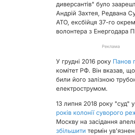
диверсантів" було заареш
Андрій Захтея, Редвана С
АТО, ексбійця 37-го окре
волонтера з Енергодара П
У грудні 2016 року
Панов 
комітет РФ. Він вказав, щ
били його залізною трубо
електрострумом.
13 липня 2018 року "суд"
років колонії суворого р
Москву на засідання апел
збільшити
термін ув'язнен