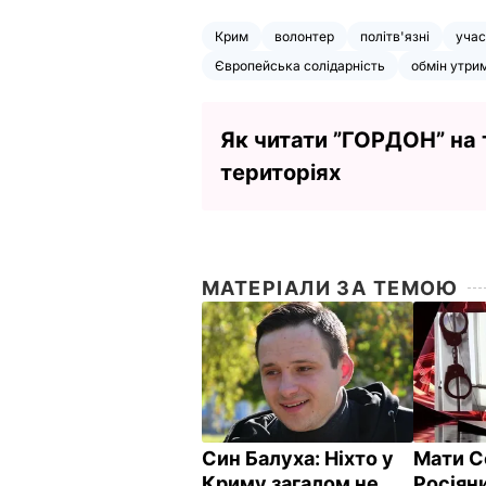
Крим
волонтер
політв'язні
учас
Європейська солідарність
обмін утри
Як читати ”ГОРДОН” на
територіях
МАТЕРІАЛИ ЗА ТЕМОЮ
Син Балуха: Ніхто у
Мати С
Криму загалом не
Росіян