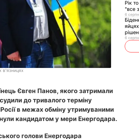
Рік т
"все 
6 серпн
Біден
яйцях
рішен
6 серпн
х в'язницях
їнець Євген Панов, якого затримали
асудили до тривалого терміну
 Росії в межах обміну утримуваними
унули кандидатом у мери Енергодара.
ського голови Енергодара