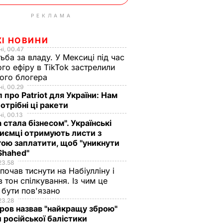
РЕКЛАМА
ЖІ НОВИНИ
і, 00.47
ьба за владу. У Мексиці під час
го ефіру в TikTok застрелили
ого блогера
і, 00.29
 про Patriot для України: Нам
отрібні ці ракети
і, 00.13
а стала бізнесом". Українські
иємці отримують листи з
ою заплатити, щоб "уникнути
Shahed"
23.58
 почав тиснути на Набіулліну і
в тон спілкування. Із чим це
бути пов'язано
23.28
ов назвав "найкращу зброю"
 російської балістики