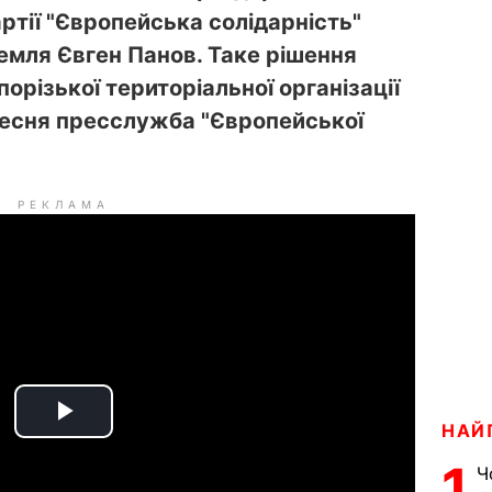
артії "Європейська солідарність"
емля Євген Панов. Таке рішення
орізької територіальної організації
есня пресслужба "Європейської
РЕКЛАМА
P
НАЙ
1
Ч
l