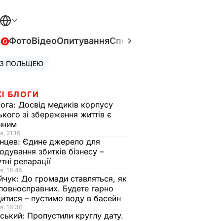
в
Фото
Відео
Опитування
Спецпроєкти
Війна в Укра
 З ПОЛЬЩЕЮ
І БЛОГИ
нога:
Досвід медиків корпусу
ького зі збереження життів є
інним
я, 21.16
нцев:
Єдине джерело для
одування збитків бізнесу –
тні репарації
я, 18.45
йчук:
До громади ставляться, як
повносправних. Будете гарно
итися – пустимо воду в басейн
я, 16.30
ський:
Пропустили круглу дату.