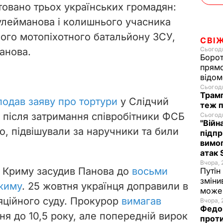
товано трьох українських громадян:
улейманова і колишнього учасника
мого мотопіхотного батальйону ЗСУ,
СВІ
Сьогодн
анова.
Борот
прямо
відом
Сьогодн
Трамп
подав заяву про тортури
у Слідчий
теж п
о після затримання співробітники ФСБ
Сьогодн
"Війн
ю, підвішували за наручники та били
підпр
вимог
атак 
Вчора, 
 у Криму засудив Панова до
восьми
Путін
зміни
ежиму
. 25 жовтня українця доправили в
може 
яційного суду. Прокурор
вимагав
Вчора, 
Федор
ня до 10,5 року, але попередній вирок
проти