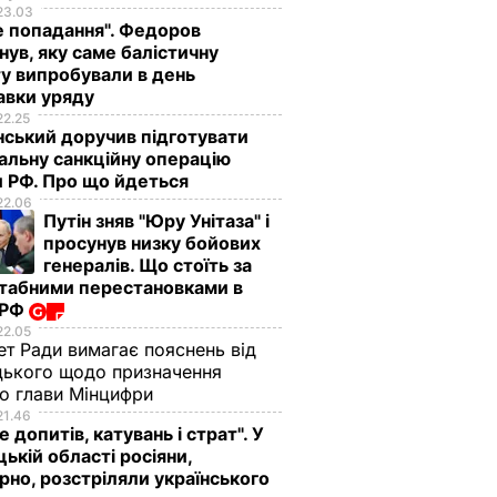
23.03
е попадання". Федоров
нув, яку саме балістичну
у випробували в день
авки уряду
22.25
ський доручив підготувати
альну санкційну операцію
 РФ. Про що йдеться
22.06
Путін зняв "Юру Унітаза" і
просунув низку бойових
генералів. Що стоїть за
табними перестановками в
 РФ
22.05
ет Ради вимагає пояснень від
ького щодо призначення
о глави Мінцифри
21.46
е допитів, катувань і страт". У
ькій області росіяни,
рно, розстріляли українського