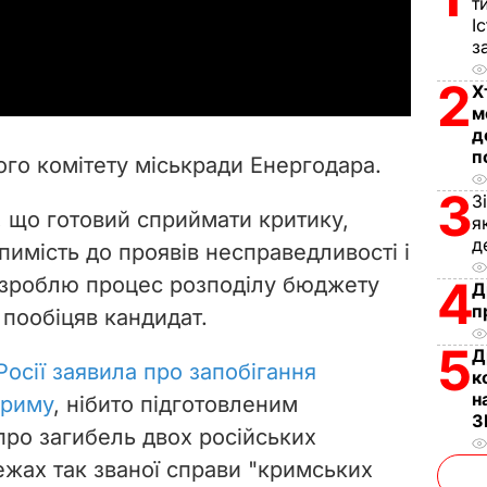
т
І
a
з
y
2
Х
м
V
д
п
го комітету міськради Енергодара.
i
3
З
, що готовий сприймати критику,
я
d
д
имість до проявів несправедливості і
e
о зроблю процес розподілу бюджету
4
Д
п
 пообіцяв кандидат.
o
5
Д
осії заявила про запобігання
к
н
Криму
, нібито підготовленим
З
про загибель двох російських
ежах так званої справи "кримських