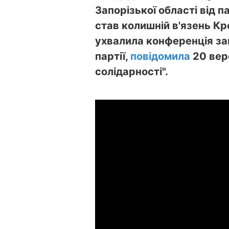
Запорізької області від п
став колишній в'язень Кр
ухвалила конференція зап
партії,
повідомила
20 вер
солідарності".