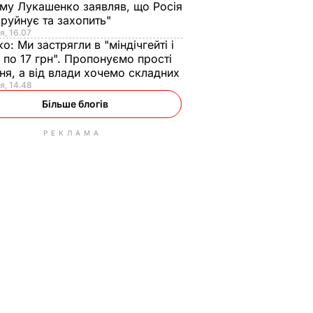
ому Лукашенко заявляв, що Росія
зруйнує та захопить"
я, 16.07
ко:
Ми застрягли в "міндічгейті і
 по 17 грн". Пропонуємо прості
ня, а від влади хочемо складних
я, 14.48
Більше блогів
РЕКЛАМА