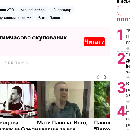
війс
ник АТО
місцеві вибори
Енергодар
муваними особами
Євген Панов
ПОП
1
"
Ц
 тимчасово окупованих
Читати
п
2
"
д
РЕКЛАМА
і
з
3
В
р
х
4
Н
П
п
енцова:
Мати Панова: Його,
Панов: У
р
и теж за Олега
швидше за все,
"Верховному 