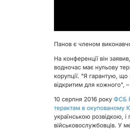
Панов є членом виконавчо
На конференції він заявив
водночас має нульову терп
корупції. "Я гарантую, щ
відкритим для кожного", –
10 серпня 2016 року
ФСБ Р
терактам в окупованому 
українською розвідкою, і 
військовослужбовців. У м