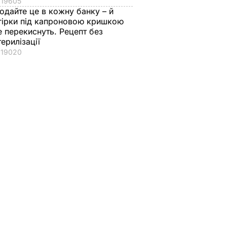
19605
ло
одайте це в кожну банку – й
гірки під капроновою кришкою
24
е перекиснуть. Рецепт без
ддів"
терилізації
нем
19020
і
ав, що у
'язниць
ІТИКА
ності
"На це навіть ніяково
Це саме те, що
ідорів
дивитися". Шоу з
врятує у спеку.
ті.
русалками у
Рецепт смачнючої