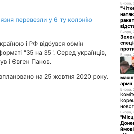
Вчора, 
"Чітк
натяк
'язня перевезли у 6-ту колонію
ракет
відст
Вчора, 
Зелен
спеці
країною і РФ відбувся обмін
проти
рматі "35 на 35". Серед українців,
Вчора, 
був і Євген Панов.
заплановано на 25 жовтня 2020 року.
масш
армії
Вчора, 
Коміт
Корец
новог
Вчора, 
"Місц
Донец
ймові