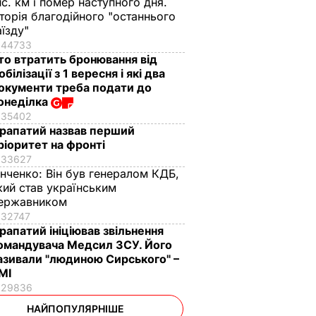
ис. км і помер наступного дня.
сторія благодійного "останнього
аїзду"
44733
то втратить бронювання від
обілізації з 1 вересня і які два
окументи треба подати до
онеділка
35402
рапатий назвав перший
ріоритет на фронті
33627
інченко:
Він був генералом КДБ,
кий став українським
ержавником
32747
рапатий ініціював звільнення
омандувача Медсил ЗСУ. Його
азивали "людиною Сирського" –
МІ
29836
НАЙПОПУЛЯРНІШЕ