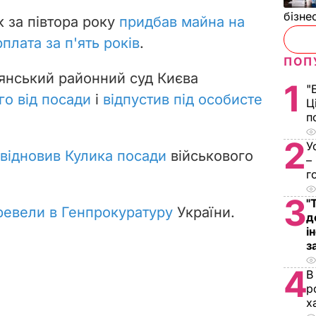
бізне
к за півтора року
придбав майна на
плата за п'ять років
.
ПОП
янський районний суд Києва
1
"
го від посади
і
відпустив під особисте
Ц
п
2
У
 відновив Кулика посади
військового
–
г
3
"
ревели в Генпрокуратуру
України.
д
і
з
4
В
р
х