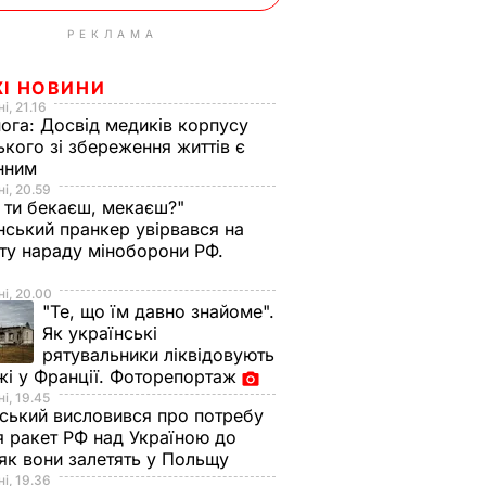
РЕКЛАМА
ЖІ НОВИНИ
і, 21.16
нога:
Досвід медиків корпусу
ького зі збереження життів є
інним
і, 20.59
 ти бекаєш, мекаєш?"
нський пранкер увірвався на
ту нараду міноборони РФ.
о
і, 20.00
"Те, що їм давно знайоме".
Як українські
рятувальники ліквідовують
і у Франції. Фоторепортаж
і, 19.45
ський висловився про потребу
я ракет РФ над Україною до
 як вони залетять у Польщу
і, 19.36