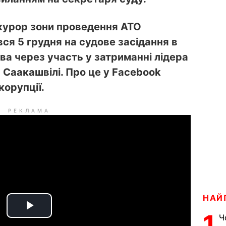
курор зони проведення АТО
вся 5 грудня на судове засідання в
ва через участь у затриманні лідера
 Саакашвілі. Про це у Facebook
корупції.
РЕКЛАМА
НАЙ
P
1
Ч