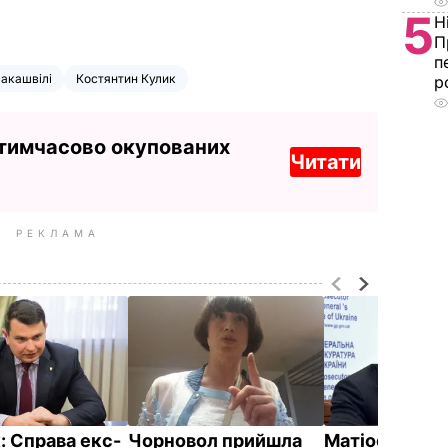
5
Н
П
п
акашвілі
Костянтин Кулик
р
 тимчасово окупованих
Читати
РЕКЛАМА
: Справа екс-
Чорновол прийшла
Матіос: Мора