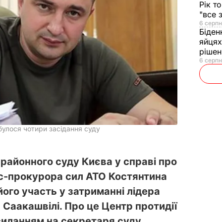
Рік т
"все 
6 серпн
Біден
яйцях
рішен
6 серпн
булося чотири засідання суду
 районного суду Києва у справі про
с-прокурора сил АТО Костянтина
ого участь у затриманні лідера
 Саакашвілі. Про це Центр протидії
силанням на секретаря суду.