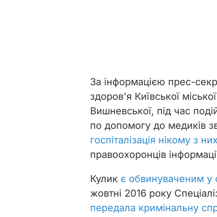
За інформацією прес-сек
здоров'я Київської міської
Вишневської, під час поді
по допомогу до медиків з
госпіталізація нікому з н
правоохоронців інформаці
Кулик
є обвинуваченим у 
жовтні 2016 року Спеціал
передала кримінальну сп