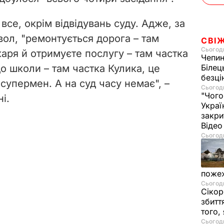
все, окрім відвідувань суду. Адже, за
ол, "ремонтується дорога – там
СВІ
Сьогодн
ікаря й отримуєте послугу – там частка
Чепи
о школи – там частка Кулика, це
Білец
безц
супермен. А на суд часу немає", –
Сьогодн
"Чого
і.
Украї
закри
Віде
Сьогодн
пожеж
Сьогодн
Сікор
збитт
того,
Сьогодн