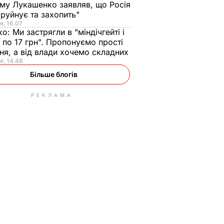
ому Лукашенко заявляв, що Росія
зруйнує та захопить"
я, 16.07
ко:
Ми застрягли в "міндічгейті і
 по 17 грн". Пропонуємо прості
ня, а від влади хочемо складних
я, 14.48
Більше блогів
РЕКЛАМА