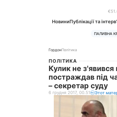
€51
Новини
Публікації та інтерв
ПАЛИВНА К
Гордон
Політика
ПОЛІТИКА
Кулик не з'явився 
постраждав під ч
– секретар суду
6 грудня 2017, 00.51
Этот мате