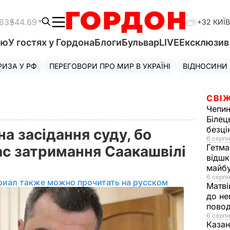
.63
$44.69
+32 КИЇВ
'ю
У гостях у Гордона
Блоги
Бульвар
LIVE
Ексклюзи
РИЗА У РФ
ПЕРЕГОВОРИ ПРО МИР В УКРАЇНІ
ВІДНОСИНИ
СВІЖ
Чепи
Білец
безц
на засідання суду, бо
6 серпн
Гетма
ас затримання Саакашвілі
відшк
майбу
6 серпн
риал также можно прочитать на русском
Матві
до не
повод
6 серпн
Казан