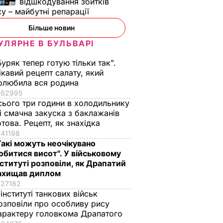
відшкодування збитків
су – майбутні репарації
Більше новин
УЛЯРНЕ В БУЛЬВАРІ
Буряк тепер готую тільки так".
ікавий рецепт салату, який
олюбила вся родина
62995
сього три години в холодильнику
 і смачна закуска з баклажанів
отова. Рецепт, як знахідка
41198
Такі можуть неочікувано
обитися висот". У військовому
нституті розповіли, як Драпатий
ахищав диплом
27182
 інституті танкових військ
озповіли про особливу рису
арактеру головкома Драпатого