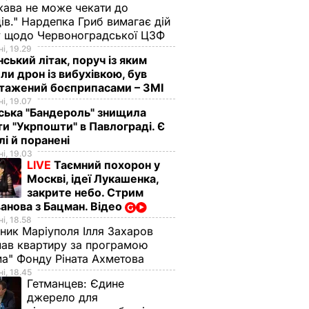
ава не може чекати до
ів." Нардепка Гриб вимагає дій
у щодо Червоноградської ЦЗФ
і, 19.29
нський літак, поруч із яким
ли дрон із вибухівкою, був
нтажений боєприпасами – ЗМІ
і, 19.07
ська "Бандероль" знищила
ти "Укрпошти" в Павлограді. Є
лі й поранені
і, 19.03
LIVE
Таємний похорон у
Москві, ідеї Лукашенка,
закрите небо. Стрим
анова з Бацман. Відео
і, 18.58
ник Маріуполя Ілля Захаров
ав квартиру за програмою
а" Фонду Ріната Ахметова
і, 18.45
Гетманцев:
Єдине
джерело для