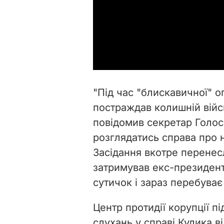
"Під час "блискавичної" о
постраждав колишній війс
повідомив секретар Голосі
розглядатись справа про 
Засідання вкотре перенесл
затримував екс-президента
сутичок і зараз перебуває 
Центр протидії корупції п
слухань у справі Кулика в