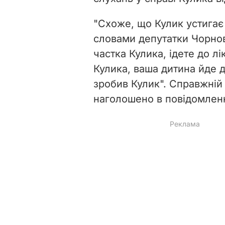
"Схоже, що Кулик устигає 
словами депутатки Чорнов
частка Кулика, ідете до л
Кулика, ваша дитина йде д
зробив Кулик". Справжній 
наголошено в повідомленн