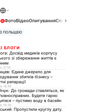
в
Фото
Відео
Опитування
Спецпроєкти
Війна в Укра
 З ПОЛЬЩЕЮ
І БЛОГИ
нога:
Досвід медиків корпусу
ького зі збереження життів є
інним
я, 21.16
нцев:
Єдине джерело для
одування збитків бізнесу –
тні репарації
я, 18.45
йчук:
До громади ставляться, як
повносправних. Будете гарно
итися – пустимо воду в басейн
я, 16.30
ський:
Пропустили круглу дату.