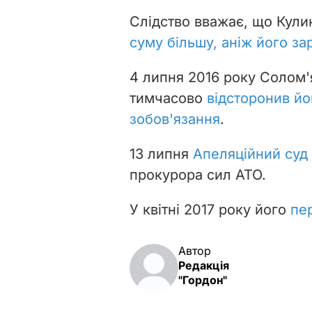
Слідство вважає, що Кули
суму більшу, аніж його зар
4 липня
2016 року Солом'
тимчасово
відсторонив йо
зобов'язання
.
13 липня
Апеляційний суд
прокурора сил АТО.
У квітні 2017 року його
пе
Автор
Редакція
"Гордон"