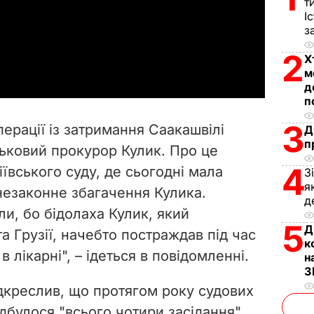
т
l
І
з
a
2
Х
м
y
д
п
V
3
перації із затримання Саакашвілі
Д
i
п
ьковий прокурор Кулик. Про це
4
ївського суду, де сьогодні мала
d
З
я
незаконне збагачення Кулика.
д
e
и, бо бідолаха Кулик, який
5
Д
 Грузії, начебто постраждав під час
o
к
в лікарні", – ідеться в повідомленні.
н
З
ідкреслив, що протягом року судових
ідбулося "всього чотири засідання".