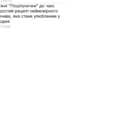
24675
іжні "Поцілуночки" до чаю.
ростий рецепт неймовірного
ечива, яке стане улюбленим у
одині
17438
льні