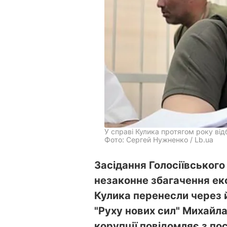
У справі Кулика протягом року від
Фото: Сергей Нужненко / Lb.ua
Засідання Голосіївського
незаконне збагачення ек
Кулика перенесли через й
"Руху нових сил" Михайла
корупції повідомляє з по