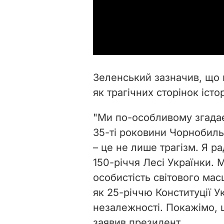
Зеленський зазначив, що ц
як трагічних сторінок істор
"Ми по-особливому згадає
35-ті роковини Чорнобильс
– це не лише трагізм. Я р
150-річчя Лесі Українки. 
особистість світового мас
як 25-річчю Конституції Ук
незалежності. Покажімо, 
заявив президент.