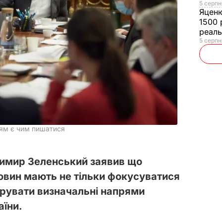
5 серпн
Яцен
1500 
реал
5 серпн
цям є чим пишатися
димир Зеленський заявив що
ковин мають не тільки фокусуватися
струвати визначальні напрями
аїни.