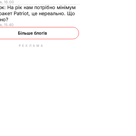
я, 16.00
юк:
На рік нам потрібно мінімум
ракет Patriot, це нереально. Що
ьно?
я, 15.40
Більше блогів
РЕКЛАМА