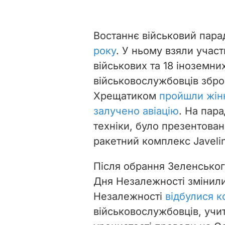
Востаннє військовий пара
року
. У ньому взяли участ
військових та 18 іноземни
військовослужбовців збро
Хрещатиком
пройшли жін
залучено авіацію
. На пара
техніки, було презентова
ракетний комплекс Javelin
Після обрання Зеленсько
Дня Незалежності змінили
Незалежності
відбулися к
військовослужбовців, учит