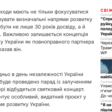
СВІ
ходи мають не тільки фокусуватися
Сьогодн
рувати
визначальні напрями розвитку
"Спри
руйну
бути не лише 30 років досвіду, а й
попер
д. Важливою залишається концепція
Укра
Сьогодн
жу України як повноправного партнера
Через
Трамп
казав він.
WP
Сьогодн
ньо в день незалежності України
найбі
буде проведено парад із залученням
Сьогодн
Уламо
ері відбудеться святковий концерт.
п'яти
До чо
нтує особливий, видатний проєкт у
Сьогодн
ме розвитку України.
"Я не
пішла