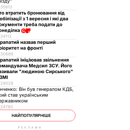
аїзду"
35913
то втратить бронювання від
обілізації з 1 вересня і які два
окументи треба подати до
онеділка
34112
рапатий назвав перший
ріоритет на фронті
30689
рапатий ініціював звільнення
омандувача Медсил ЗСУ. Його
азивали "людиною Сирського"
 ЗМІ
29028
інченко:
Він був генералом КДБ,
кий став українським
ержавником
24780
НАЙПОПУЛЯРНІШЕ
РЕКЛАМА