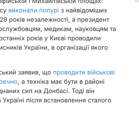
фійській і
Михайлівській
площах:
есу
виконали попурі
з найвідоміших
 29 років незалежності, а президент
вослужбовцям, медикам, науковцям та
останніх років у Києві проводили
сників України, в організації якого
ький заявив, що
проводити військові
оречно
, а техніка має бути в районі
наних сил на Донбасі. Тоді він
 Україні після встановлення сталого