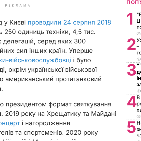
ПОП
РЕКЛАМА
1
"
Ц
д у Києві
проводили 24 серпня 2018
п
ь 250 одиниць техніки, 4,5 тис.
2
У
х делегацій, серед яких 300
–
йних сил інших країн. Уперше
г
ки-військовослужбовці
і було
3
"
ді, окрім української військової
д
і
но американський протитанковий
з
.
4
В
го президентом формат святкування
р
х
. 2019 року на Хрещатику та Майдані
5
онцерт
і нагородження
Н
з
елів та спортсменів. 2020 року
ч