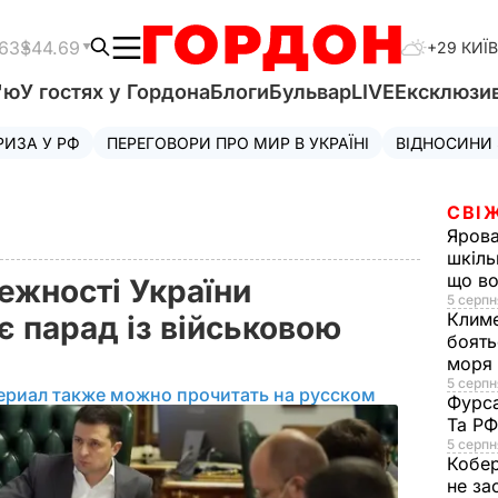
.63
$44.69
+29 КИЇВ
'ю
У гостях у Гордона
Блоги
Бульвар
LIVE
Ексклюзи
РИЗА У РФ
ПЕРЕГОВОРИ ПРО МИР В УКРАЇНІ
ВІДНОСИНИ
СВІ
Яров
шкіль
що во
ежності України
5 серпн
Клим
 парад із військовою
боять
моря
5 серпня
ериал также можно прочитать на русском
Фурс
Та Р
5 серпн
Кобе
не за