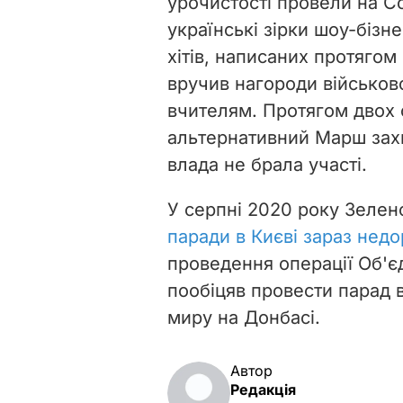
урочистості провели на Со
українські зірки шоу-бізн
хітів, написаних протягом
вручив нагороди військо
вчителям. Протягом двох 
альтернативний
Марш захи
влада не брала участі.
У серпні 2020 року
Зеленс
паради в Києві зараз нед
проведення операції Об'єд
пообіцяв провести парад в
миру на Донбасі.
Автор
Редакція