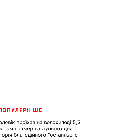
ПОПУЛЯРНІШЕ
оловік проїхав на велосипеді 5,3
ис. км і помер наступного дня.
сторія благодійного "останнього