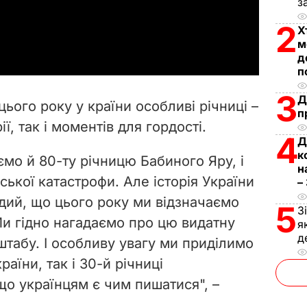
з
a
2
Х
м
y
д
п
V
3
Д
ього року у країни особливі річниці –
п
i
ії, так і моментів для гордості.
4
Д
d
к
мо й 80-ту річницю Бабиного Яру, і
н
e
ької катастрофи. Але історія України
–
адий, що цього року ми відзначаємо
5
o
З
Ми гідно нагадаємо про цю видатну
я
д
штабу. І особливу увагу ми приділимо
раїни, так і 30-й річниці
що українцям є чим пишатися", –