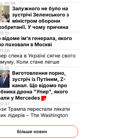
і, 00.09
Залужного не було на
зустрічі Зеленського з
міністром оборони
обританії. У чому причина
23.51
 відоме ім'я генерала, якого
о поховали в Москві
23.00
вер спека в Україні сягне свого
муму. Коли стане легше
22.55
Виготовлення порно,
зустріч із Путіним, Z-
канал. Що відомо про
бника дрона "Упир", якого
вали у Mercedes
22.37
зи Трампа перестали лякати
вих лідерів – The Washington
Більше новин