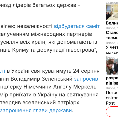
Сьогодн
риїзд лідерів багатьох держав –
Велик
ювілею незалежності
відбудеться саміт
Вчора, 
Стало
залученням міжнародних партнерів
таємн
усилля всіх країн, які допомагають із
Вчора, 
У чет
ців Криму та деокупації півострова",
макси
Вчора, 
ті
в Україні
святкуватимуть
24 серпня
розро
раїни Володимир Зеленський
запросив
підір
 канцлерку Німеччини Ангелу Меркель
Вчора, 
Погро
амір приїхати в Україну на святкування
світо
твердив вселенський патріарх
Post
 запрошення глави держави
.