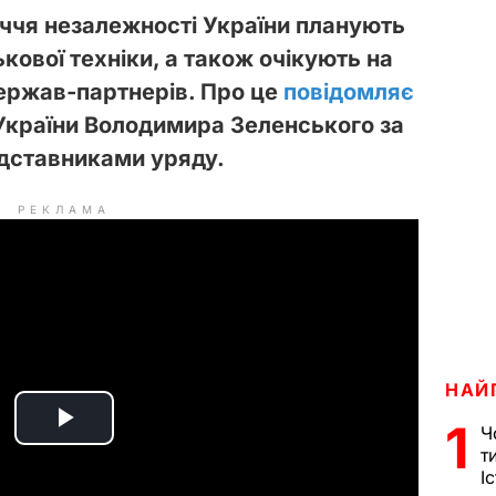
іччя незалежності України планують
кової техніки, а також очікують на
держав-партнерів. Про це
повідомляє
України Володимира Зеленського за
дставниками уряду.
РЕКЛАМА
НАЙ
1
Ч
P
т
І
l