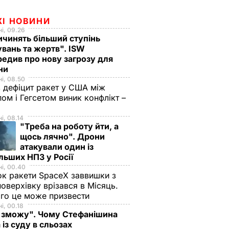
ЖІ НОВИНИ
і, 09.26
чинять більший ступінь
вань та жертв". ISW
едив про нову загрозу для
їни
і, 08.50
 дефіцит ракет у США між
ом і Гегсетом виник конфлікт –
і, 08.14
"Треба на роботу йти, а
щось лячно". Дрони
атакували один із
льших НПЗ у Росії
і, 00.40
к ракети SpaceX заввишки з
поверхівку врізався в Місяць.
го це може призвести
і, 00.18
 зможу". Чому Стефанішина
 із суду в сльозах