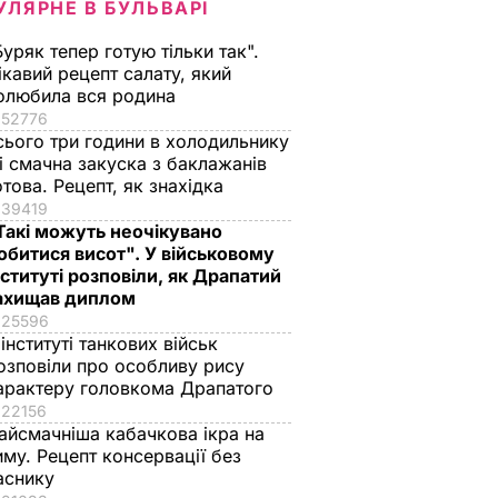
УЛЯРНЕ В БУЛЬВАРІ
Буряк тепер готую тільки так".
ікавий рецепт салату, який
олюбила вся родина
52776
сього три години в холодильнику
 і смачна закуска з баклажанів
отова. Рецепт, як знахідка
39419
Такі можуть неочікувано
обитися висот". У військовому
нституті розповіли, як Драпатий
ахищав диплом
25596
 інституті танкових військ
озповіли про особливу рису
арактеру головкома Драпатого
22156
айсмачніша кабачкова ікра на
иму. Рецепт консервації без
аснику