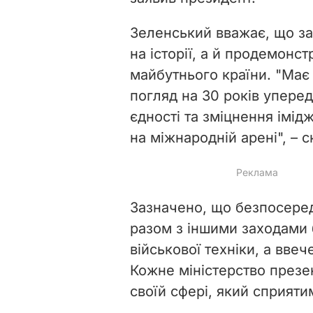
Зеленський вважає, що за
на історії, а й
продемонст
майбутнього країни. "Має 
погляд на 30 років упере
єдності та зміцнення імід
на міжнародній арені", – с
Зазначено, що безпосеред
разом з іншими заходами 
військової техніки, а ввеч
Кожне міністерство презе
своїй сфері, який сприяти