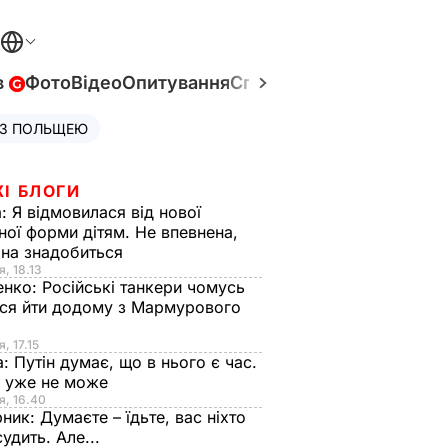
в
Фото
Відео
Опитування
Спецпроєкти
Війна в Укр
 З ПОЛЬЩЕЮ
ЖІ БЛОГИ
а:
Я відмовилася від нової
ної форми дітям. Не впевнена,
на знадобиться
я, 18.13
енко:
Російські танкери чомусь
ся йти додому з Мармурового
, 17.15
а:
Путін думає, що в нього є час.
Ф уже не може
я, 16.40
рник:
Думаєте – їдьте, вас ніхто
судить. Але...