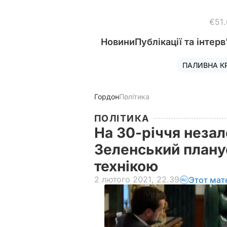
€51
Новини
Публікації та інтерв
ПАЛИВНА К
Гордон
Політика
ПОЛІТИКА
На 30-річчя незал
Зеленський планує
технікою
2 лютого 2021, 22.39
Этот мат