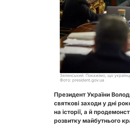
Зеленський: Покажімо, що україн
Фото: president.gov.ua
Президент України Воло
святкові заходи у дні ро
на історії, а й продемон
розвитку майбутнього кр