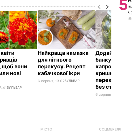
5
Н
з
ч
 квіти
Найкраща намазка
Додайте це в
ривців
для літнього
банку – й огір
, щоб вони
перекусу. Рецепт
капроновою
или нові
кабачкової ікри
кришкою не
и
перекиснуть.
6 серпня, 13.02
БУЛЬВАР
без стериліза
3.41
БУЛЬВАР
6 серпня, 12.49
БУЛЬ
МІСТО
СОЦМЕРЕЖІ