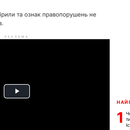
ірили та ознак правопорушень не
в.
РЕКЛАМА
P
НАЙ
l
1
Ч
т
a
І