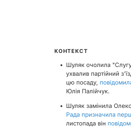
КОНТЕКСТ
Шуляк очолила "Слугу
ухвалив партійний з'ї
цю посаду,
повідомил
Юлія Палійчук.
Шуляк замінила Олекс
Рада призначила пер
листопада він
повідом