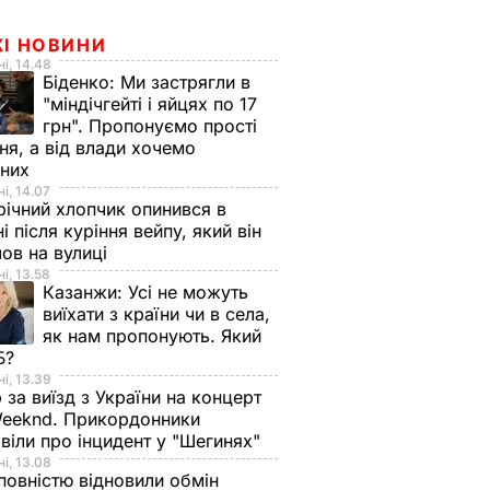
ЖІ НОВИНИ
і, 14.48
Біденко:
Ми застрягли в
"міндічгейті і яйцях по 17
грн". Пропонуємо прості
ня, а від влади хочемо
дних
і, 14.07
ічний хлопчик опинився в
ні після куріння вейпу, який він
ов на вулиці
і, 13.58
Казанжи:
Усі не можуть
виїхати з країни чи в села,
як нам пропонують. Який
Б?
і, 13.39
 за виїзд з України на концерт
eeknd. Прикордонники
віли про інцидент у "Шегинях"
і, 13.08
овністю відновили обмін