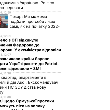
дданими з Україною. Politico
ало переваги
і, 12.59
Пекар:
Ми можемо
подбати про себе лише
самі, як на початку 2022-
і, 12.09
ло з ОП відкинуло
рнення Федорова до
орони. У ексміністра відповіли
і, 12.07
акликали країни Європи
ати Україні ракети до Patriot,
еякі відмовили – ЗМІ
і, 11.38
 квартир, апартаменти в
елі й дві Audi. Екскомандувач
тики ПС ЗСУ дістав нову
зру
і, 11.30
ді щодо Ормузької протоки
 можуть піти на велику