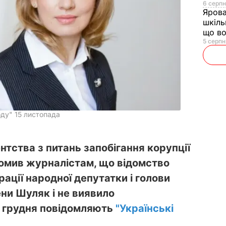
6 серпн
Яров
шкіль
що во
5 серпн
ду" 15 листопада
нтства з питань запобігання корупції
омив журналістам, що відомство
ації народної депутатки і голови
ени Шуляк і не виявило
9 грудня повідомляють
"Українські