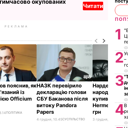
посту
 тимчасово окупованих
Читати
ПОП
РЕКЛАМА
1
"
Ц
п
2
У
–
г
3
"
д
ов пояснив, як
НАЗК перевірило
Нардеп від "
і
'язаний із
декларацію голови
народу" Сем
з
ією Officium
СБУ Баканова після
купив жіночу
4
d
витоку Pandora
Hermes за 180
В
р
Papers
грн
8.14
ПОЛІТИКА
х
4 грудня, 10.45
СУСПІЛЬСТВО
3 грудня, 19.48
ПОЛІ