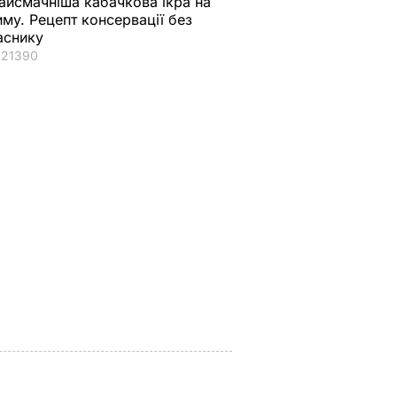
айсмачніша кабачкова ікра на
иму. Рецепт консервації без
аснику
21390
 кожну
Цибулю потрібно
Набагато цікавіше,
ки під
зібрати до цієї дати,
ніж шарлотка.
інакше вона згниє.
Рецепт яблуневих
Дачники розкрили
троянд
 Рецепт
секрет
6 серпня, 11.36
БУЛЬВАР
ції
6 серпня, 12.06
БУЛЬВАР
ВАР