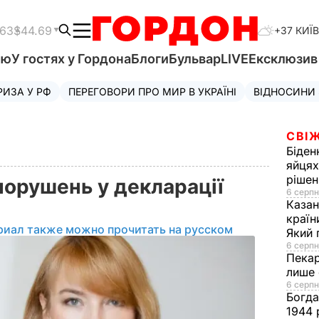
.63
$44.69
+37 КИЇВ
'ю
У гостях у Гордона
Блоги
Бульвар
LIVE
Ексклюзи
РИЗА У РФ
ПЕРЕГОВОРИ ПРО МИР В УКРАЇНІ
ВІДНОСИНИ
СВІЖ
Біден
яйцях
рішен
порушень у декларації
6 серпн
Каза
країн
риал также можно прочитать на русском
Який 
6 серпн
Пека
лише 
6 серпн
Богд
1944 