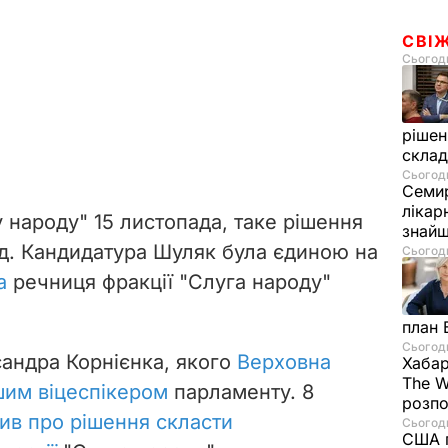
СВІ
Сьогодн
рішен
скла
Сьогодн
Семир
лікар
 народу" 15 листопада, таке рішення
знайш
зд. Кандидатура Шуляк була єдиною на
Сьогодн
а
речниця фракції "Слуга народу"
план 
Сьогодн
андра Корнієнка, якого
Верховна
Хабар
The W
шим віцеспікером
парламенту. 8
розпо
ив про рішення скласти
Сьогодн
США п