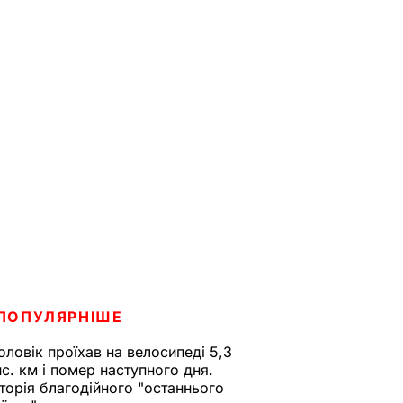
ПОПУЛЯРНІШЕ
оловік проїхав на велосипеді 5,3
ис. км і помер наступного дня.
сторія благодійного "останнього