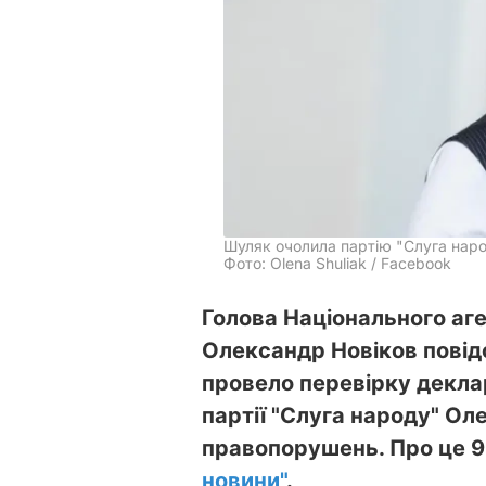
Шуляк очолила партію "Слуга наро
Фото: Olena Shuliak / Facebook
Голова Національного аге
Олександр Новіков повід
провело перевірку деклар
партії "Слуга народу" Ол
правопорушень. Про це 
новини"
.