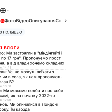
в
Фото
Відео
Опитування
Спецпроєкти
Війна в Укра
 З ПОЛЬЩЕЮ
І БЛОГИ
ко:
Ми застрягли в "міндічгейті і
 по 17 грн". Пропонуємо прості
ня, а від влади хочемо складних
я, 14.48
нжи:
Усі не можуть виїхати з
и чи в села, як нам пропонують.
план Б?
я, 13.58
р:
Ми можемо подбати про себе
самі, як на початку 2022-го
я, 12.59
анов:
Ми опинилися в Лондоні
року. Їм кабзда