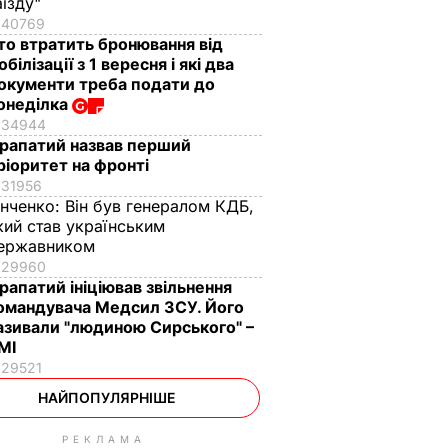
аїзду"
40769
то втратить бронювання від
обілізації з 1 вересня і які два
окументи треба подати до
онеділка
34944
рапатий назвав перший
ріоритет на фронті
31956
інченко:
Він був генералом КДБ,
кий став українським
ержавником
29960
рапатий ініціював звільнення
омандувача Медсил ЗСУ. Його
азивали "людиною Сирського" –
МІ
29521
НАЙПОПУЛЯРНІШЕ
РЕКЛАМА