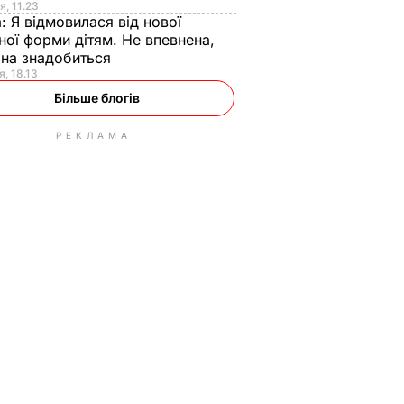
я, 11.23
а:
Я відмовилася від нової
ної форми дітям. Не впевнена,
на знадобиться
я, 18.13
Більше блогів
РЕКЛАМА