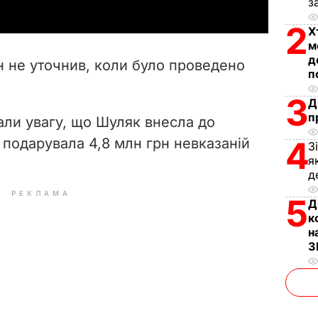
з
y
2
Х
V
м
д
н не уточнив, коли було проведено
п
i
3
Д
d
п
ли увагу, що Шуляк внесла до
e
о подарувала 4,8 млн грн невказаній
4
З
я
o
д
РЕКЛАМА
5
Д
к
н
З