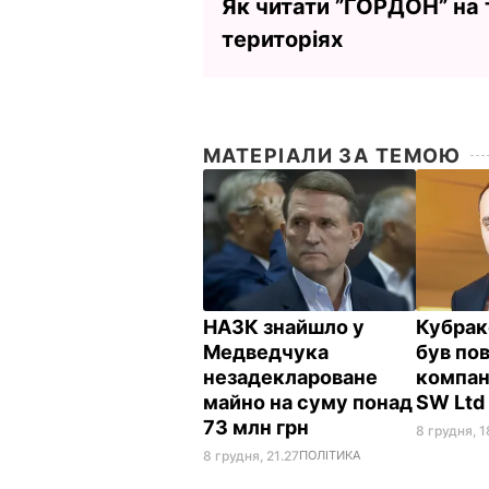
Як читати ”ГОРДОН” на
територіях
МАТЕРІАЛИ ЗА ТЕМОЮ
НАЗК знайшло у
Кубрак
Медведчука
був пов
незадеклароване
компан
майно на суму понад
SW Lt
73 млн грн
8 грудня, 1
8 грудня, 21.27
ПОЛІТИКА