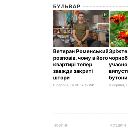
БУЛЬВАР
Ветеран Роменський
Зріжте
розповів, чому в його
чорноб
квартирі тепер
учасно
завжди закриті
випуст
штори
бутон
6 серпня, 14.06
БУЛЬВАР
6 серпня, 1
НОВИНИ
РОЗДІЛИ