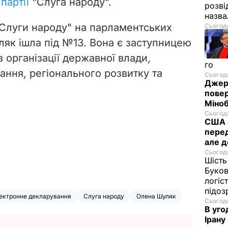
партії
"Слуга народу".
розві
назв
"Слуги народу" на парламентських
Сьогодн
ляк ішла під №13. Вона є заступницею
з організації державної влади,
го
ання, регіонального розвитку та
Сьогодн
Джере
пове
Міноб
Сьогодн
США з
перед
але д
Сьогодн
Шість
Буков
логіс
підо
ектронне декларування
Слуга народу
Олена Шуляк
Сьогодн
В уго
Ірану