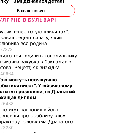
пку – ЗМІ дізналися деталі
Більше новин
УЛЯРНЕ В БУЛЬВАРІ
Буряк тепер готую тільки так".
ікавий рецепт салату, який
олюбила вся родина
57873
сього три години в холодильнику
 і смачна закуска з баклажанів
отова. Рецепт, як знахідка
40664
Такі можуть неочікувано
обитися висот". У військовому
Слуги
нституті розповіли, як Драпатий
інський
ахищав диплом
 сумку
26438
 тис.
 інституті танкових військ
озповіли про особливу рису
арактеру головкома Драпатого
ТИКА
23280