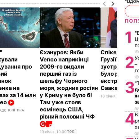
"Вдом
ПОП
1
"
Ц
п
"
Єхануров: Якби
Спікер парл
2
У
кували
Venco наприкінці
Грузії: На жо
–
дування про
2009-го видали
зустрічі в Киє
г
вий
перший газ із
було розмови
инок
шельфу Чорного
екстрадицію
3
"
нка на
моря, жодних росіян
Саакашвілі
д
вах за 14 млн
у Криму не було б!
і
18 січня, 22.37
ПОЛІТ
з
део
Там уже стояв
есмінець США,
0.20
ПОЛІТИКА
4
В
рівний половині ЧФ
р
х
19 січня, 10.00
ПОДІЇ