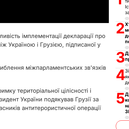
т
a
І
з
y
2
Х
V
м
ивість імплементації декларації про
д
i
п
іж Україною і Грузією, підписаної у
3
Д
d
п
e
иблення міжпарламентських зв'язків
4
З
я
o
д
имку територіальної цілісності і
5
Д
зидент України подякував Грузії за
к
н
часників антитерористичної операції
З