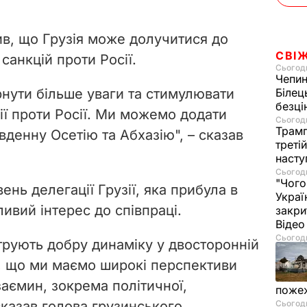
в, що Грузія може долучитися до
СВІ
анкцій проти Росії.
Сьогодн
Чепи
нути більше уваги та стимулювати
Білец
безц
ї проти Росії. Ми можемо додати
Сьогодн
Трамп
вденну Осетію та Абхазію", – сказав
треті
насту
Сьогодн
"Чого
ень делегації Грузії, яка прибула в
Украї
ивий інтерес до співпраці.
закри
Віде
Сьогодн
струють добру динаміку у двосторонній
ні, що ми маємо широкі перспективи
аємин, зокрема політичної,
пожеж
 сказав голова грузинського
Сьогодн