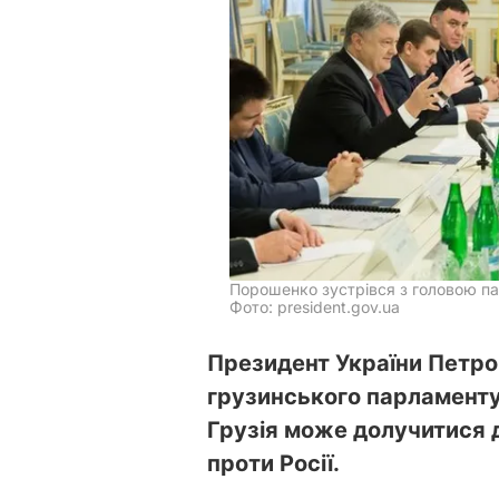
Порошенко зустрівся з головою па
Фото: president.gov.ua
Президент України Петро
грузинського парламенту 
Грузія може долучитися 
проти Росії.