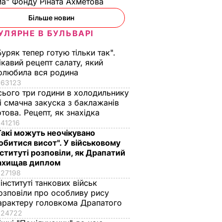
а" Фонду Ріната Ахметова
Більше новин
УЛЯРНЕ В БУЛЬВАРІ
Буряк тепер готую тільки так".
ікавий рецепт салату, який
олюбила вся родина
аменту
Лагард і Порошенко
63123
сього три години в холодильнику
дній
планують
 і смачна закуска з баклажанів
ві не
обговорити в Давосі
отова. Рецепт, як знахідка
 про
прогрес України у
41216
виконанні програми
Такі можуть неочікувано
EFF
обитися висот". У військовому
нституті розповіли, як Драпатий
ИКА
18 січня, 21.28
ГРОШІ
ахищав диплом
27198
 інституті танкових військ
озповіли про особливу рису
арактеру головкома Драпатого
24722