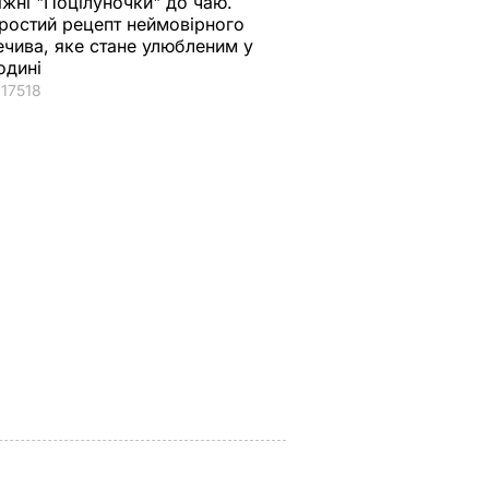
іжні "Поцілуночки" до чаю.
ростий рецепт неймовірного
ечива, яке стане улюбленим у
одині
17518
II
Куди поділася екс-
Галета з томатами
зірка "ВІА Гри"
готується легко, а
 45-
Мейхер та як вона
виходить – як з
ни
виглядає зараз?
ресторану. Рецепт
 не
сподобається всій
6 серпня, 15.56
БУЛЬВАР
істку
родині
ВАР
6 серпня, 15.39
БУЛЬВАР