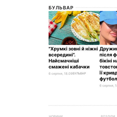
БУЛЬВАР
"Хрумкі зовні й ніжні
Дружин
всередині".
після ф
Найсмачніші
бікіні 
смажені кабачки
товсто
її кри
6 серпня, 18.09
БУЛЬВАР
футбол
6 серпня, 1
НОВИНИ
РОЗДІЛИ