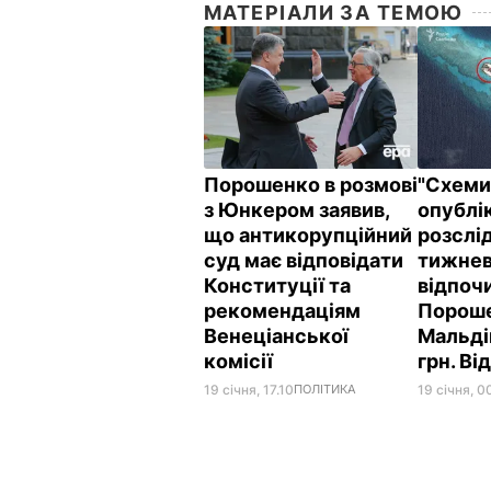
МАТЕРІАЛИ ЗА ТЕМОЮ
Порошенко в розмові
"Схеми
з Юнкером заявив,
опублі
що антикорупційний
розслі
суд має відповідати
тижне
Конституції та
відпоч
рекомендаціям
Пороше
Венеціанської
Мальді
комісії
грн. Ві
19 січня, 17.10
ПОЛІТИКА
19 січня, 0