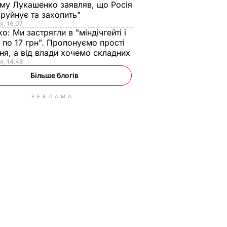
ому Лукашенко заявляв, що Росія
зруйнує та захопить"
я, 16.07
ко:
Ми застрягли в "міндічгейті і
 по 17 грн". Пропонуємо прості
ня, а від влади хочемо складних
я, 14.48
Більше блогів
РЕКЛАМА