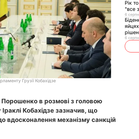
Рік т
"все 
6 серпн
Біден
яйцях
рішен
6 серпн
рламенту Грузії Кобахідзе
 Порошенко в розмові з головою
Іраклі Кобахідзе зазначив, що
до вдосконалення механізму санкцій