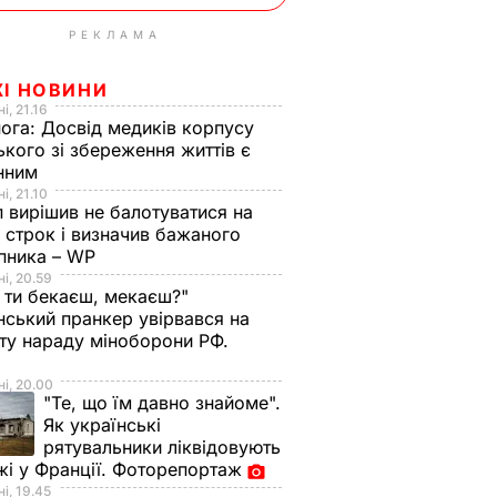
РЕКЛАМА
ЖІ НОВИНИ
і, 21.16
нога:
Досвід медиків корпусу
ького зі збереження життів є
інним
і, 21.10
 вирішив не балотуватися на
й строк і визначив бажаного
пника – WP
і, 20.59
 ти бекаєш, мекаєш?"
нський пранкер увірвався на
ту нараду міноборони РФ.
о
і, 20.00
"Те, що їм давно знайоме".
Як українські
рятувальники ліквідовують
і у Франції. Фоторепортаж
і, 19.45