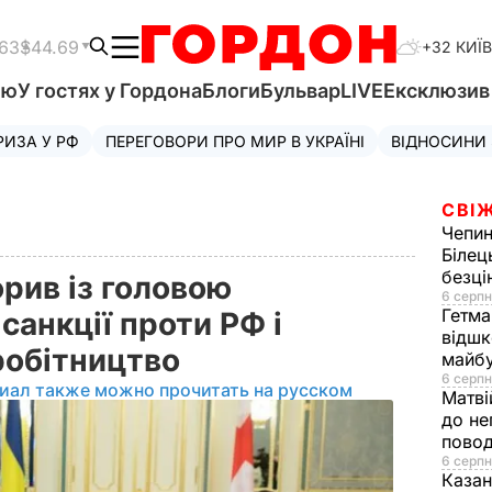
.63
$44.69
+32 КИЇВ
'ю
У гостях у Гордона
Блоги
Бульвар
LIVE
Ексклюзи
РИЗА У РФ
ПЕРЕГОВОРИ ПРО МИР В УКРАЇНІ
ВІДНОСИНИ
СВІЖ
Чепи
Білец
безц
рив із головою
6 серпн
Гетма
санкції проти РФ і
відшк
робітництво
майбу
6 серпн
иал также можно прочитать на русском
Матві
до не
повод
6 серпн
Казан