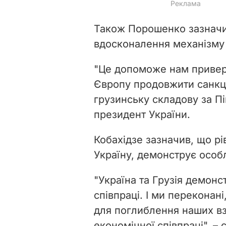
Також Порошенко зазначи
вдосконалення механізму с
"Це допоможе нам привер
Європу продовжити санкці
грузинську складову за Пі
президент України.
Кобахідзе зазначив, що рів
Україну, демонструє особл
"Україна та Грузія демон
співпраці. І ми перекона
для поглиблення наших вз
економічної співпраці", –