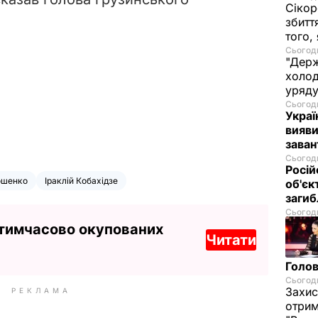
Сікор
збитт
того,
Сьогодн
"Держ
холод
уряд
Сьогодн
Украї
вияви
зава
Сьогодн
Росій
ошенко
Іраклій Кобахідзе
об'єк
загиб
Сьогодн
 тимчасово окупованих
Читати
Голов
Сьогодн
Захис
РЕКЛАМА
отрим