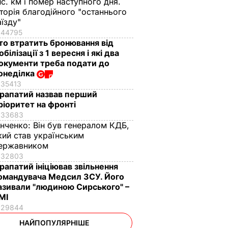
ис. км і помер наступного дня.
сторія благодійного "останнього
аїзду"
44795
то втратить бронювання від
обілізації з 1 вересня і які два
окументи треба подати до
онеділка
35413
рапатий назвав перший
ріоритет на фронті
33683
інченко:
Він був генералом КДБ,
кий став українським
ержавником
32803
рапатий ініціював звільнення
омандувача Медсил ЗСУ. Його
азивали "людиною Сирського" –
МІ
29844
НАЙПОПУЛЯРНІШЕ