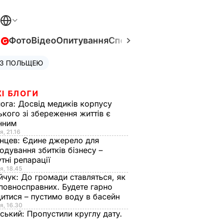
в
Фото
Відео
Опитування
Спецпроєкти
Війна в Укра
 З ПОЛЬЩЕЮ
І БЛОГИ
нога:
Досвід медиків корпусу
ького зі збереження життів є
інним
я, 21.16
нцев:
Єдине джерело для
одування збитків бізнесу –
тні репарації
я, 18.45
йчук:
До громади ставляться, як
повносправних. Будете гарно
итися – пустимо воду в басейн
я, 16.30
ський:
Пропустили круглу дату.