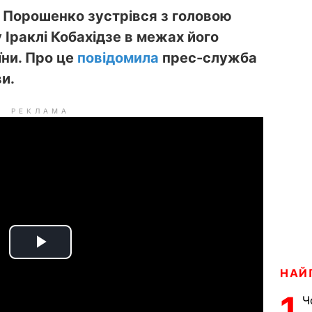
 Порошенко зустрівся з головою
Іраклі Кобахідзе в межах його
їни. Про це
повідомила
прес-служба
и.
РЕКЛАМА
P
НАЙ
l
1
Ч