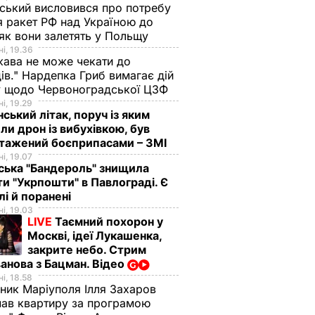
ський висловився про потребу
я ракет РФ над Україною до
 як вони залетять у Польщу
і, 19.36
ава не може чекати до
ів." Нардепка Гриб вимагає дій
у щодо Червоноградської ЦЗФ
і, 19.29
нський літак, поруч із яким
ли дрон із вибухівкою, був
нтажений боєприпасами – ЗМІ
і, 19.07
ська "Бандероль" знищила
ти "Укрпошти" в Павлограді. Є
лі й поранені
і, 19.03
LIVE
Таємний похорон у
Москві, ідеї Лукашенка,
закрите небо. Стрим
анова з Бацман. Відео
і, 18.58
ник Маріуполя Ілля Захаров
ав квартиру за програмою