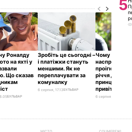
5
Н
П
п
р
у Роналду
Зробіть це сьогодні –
Чому Чарльз I
ото на яхті у
і платіжки стануть
насправді
назвали
меншими. Як не
проігнорував
ю. Що сказав
переплачувати за
річчя дружи
вдникам
комуналку
принца Гаррі і
іст
привітав нев
6 серпня, 17.13
БУЛЬВАР
8.05
БУЛЬВАР
6 серпня, 16.36
БУЛЬ
МІСТО
СОЦМЕРЕЖІ