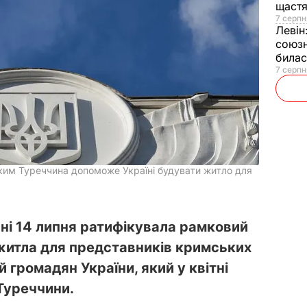
щаст
7 серпн
Левін
союзн
билас
7 серпн
 яким Туреччина допоможе Україні будувати житло для
нні 14 липня ратифікувала рамковий
 житла для представників кримських
ій громадян України, який у квітні
Туреччини.