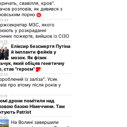
кричать, свавілля, кров".
чов розповів, як дивився з
новським порно
23.34
ржсекретар МЗС, якого
рюють у розкраданні
онних пожертв, вийшов із СІЗО
23.18
Еліксир безсмертя Путіна
й імпланти фейків у
мозок. Як фізик
ьчук, який обіцяв генетичну
, став "героєм"
22.53
 зроблений із заліза". Усик
вів про втому після років у
і
22.19
омі дрони помітили над
ковою базою Німеччини. Там
тують Patriot
21.50
На Волині завершили