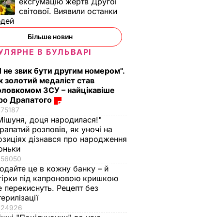
ексгумацію жертв Другої
світової. Виявили останки
юдей
Більше новин
УЛЯРНЕ В БУЛЬВАРІ
Я не звик бути другим номером".
к золотий медаліст став
оловкомом ЗСУ – найцікавіше
ро Драпатого
ні
75187
Мішуня, доця народилася!"
и – це
рапатий розповів, як уночі на
ари,
озиціях дізнався про народження
раїми.
оньки
56050
одайте це в кожну банку – й
гірки під капроновою кришкою
е перекиснуть. Рецепт без
ІТИКА
терилізації
24926