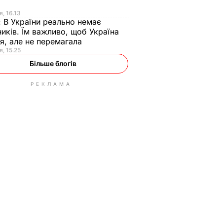
я
я, 16.13
:
В України реально немає
иків. Їм важливо, щоб Україна
я, але не перемагала
я, 15.25
Більше блогів
РЕКЛАМА