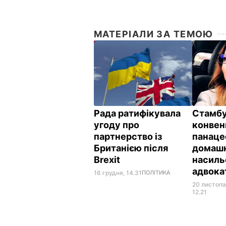
МАТЕРІАЛИ ЗА ТЕМОЮ
Рада ратифікувала
Стамб
угоду про
конвенц
партнерство із
панаце
Британією після
домаш
Brexit
насиль
адвока
16 грудня, 14.31
ПОЛІТИКА
20 листопа
12.21