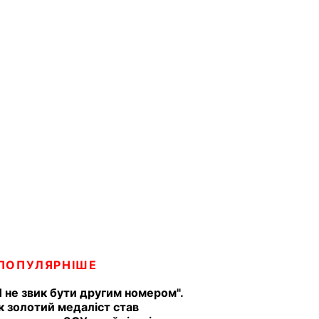
ПОПУЛЯРНІШЕ
Я не звик бути другим номером".
к золотий медаліст став