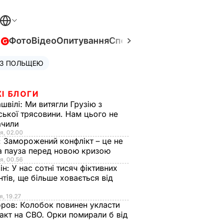
в
Фото
Відео
Опитування
Спецпроєкти
Війна в Укра
 З ПОЛЬЩЕЮ
І БЛОГИ
швілі:
Ми витягли Грузію з
ської трясовини. Нам цього не
ачили
я, 02.00
:
Заморожений конфлікт – це не
а пауза перед новою кризою
я, 00.56
ін:
У нас сотні тисяч фіктивних
нтів, ще більше ховається від
я, 19.27
оров:
Колобок повинен укласти
акт на СВО. Орки помирали б від