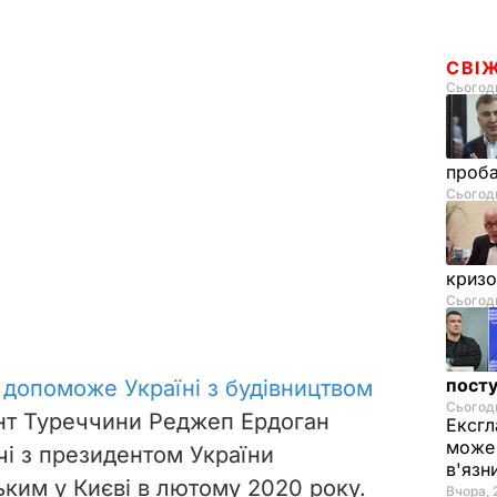
СВІ
Сьогодн
проб
Сьогодн
криз
Сьогодн
посту
допоможе Україні з будівництвом
Сьогодн
нт Туреччини Реджеп Ердоган
Ексгл
може 
ічі з президентом України
в'язн
им у Києві в лютому 2020 року.
Вчора, 