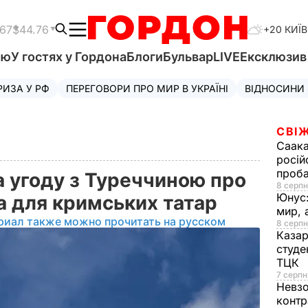
.67
$44.76
+20 КИЇВ
'ю
У гостях у Гордона
Блоги
Бульвар
LIVE
Ексклюзи
РИЗА У РФ
ПЕРЕГОВОРИ ПРО МИР В УКРАЇНІ
ВІДНОСИНИ
СВІЖ
Саака
росій
проб
а угоду з Туреччиною про
8 серпн
Юнус
а для кримських татар
мир, 
риал также можно прочитать на русском
8 серпн
Казар
студе
ТЦК
7 серпн
Невз
контр