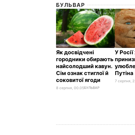
БУЛЬВАР
Як досвідчені
У Росі
городники обирають
приниз
найсолодший кавун.
улюбле
Сім ознак стиглої й
Путіна
соковитої ягоди
7 серпня, 2
8 серпня, 00.05
БУЛЬВАР