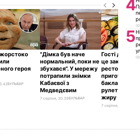
4
Н
П
п
р
5
Н
п
р
у
ї жорстоко
"Дімка був наче
Гості думают
или
нормальний, поки не
це закуска з
ного героя
збухався". У мережу
ресторану. Я
потрапили знімки
приготувати 
Кабаєвої з
баклажанні
3.42
БУЛЬВАР
Медведєвим
рулетики без
жиру
7 серпня, 20.39
БУЛЬВАР
7 серпня, 20.16
БУЛЬ