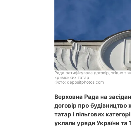
Рада ратифікувала договір, згідно з
кримських татар
Фото: depositphotos.com
Верховна Рада на засіда
договір про будівництво
татар і пільгових категор
уклали уряди України та 