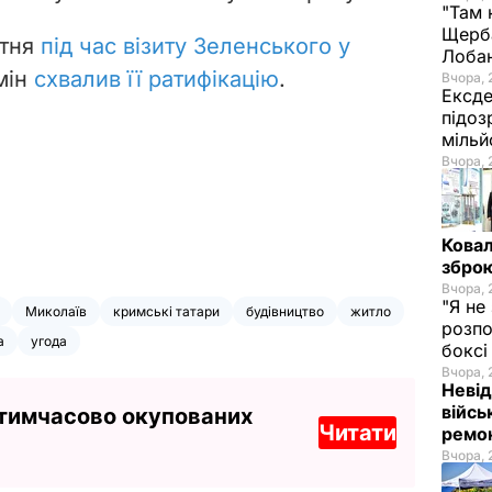
"Там 
Щерба
ітня
під час візиту Зеленського у
Лоба
мін
схвалив її ратифікацію
.
Вчора, 
Ексде
підоз
мільй
Вчора, 
Ковал
зброю
Вчора, 
"Я не
Миколаїв
кримські татари
будівництво
житло
розпо
а
угода
бокс
Вчора, 
Невід
війсь
 тимчасово окупованих
Читати
ремон
Вчора, 