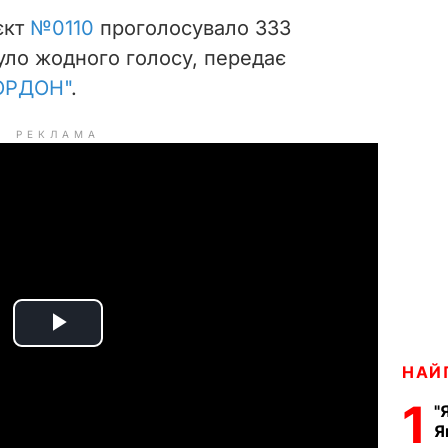
єкт
№0110
проголосувало 333
було жодного голосу, передає
ОРДОН"
.
РЕКЛАМА
P
НАЙ
l
1
"
a
Я