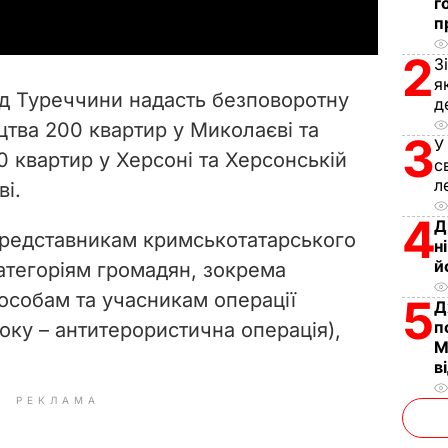
г
п
y
2
З
V
я
яд Туреччини надасть безповоротну
д
i
тва 200 квартир у Миколаєві та
3
У
0 квартир у Херсоні та Херсонській
d
с
л
ві.
e
4
Д
представникам кримськотатарського
н
o
й
категоріям громадян, зокрема
особам та учасникам операції
5
Д
п
оку – антитерористична операція),
М
в
РЕКЛАМА