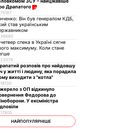
оловкомом ЗСУ – найцікавіше
ро Драпатого
75187
інченко:
Він був генералом КДБ,
кий став українським
ержавником
36685
 четвер спека в Україні сягне
вого максимуму. Коли стане
егше
23079
рапатий розповів про найдовшу
іч у житті і людину, яка порадила
ому виходити з "котла"
18130
жерело з ОП відкинуло
овернення Федорова до
іноборони. У ексміністра
ідповіли
17805
НАЙПОПУЛЯРНІШЕ