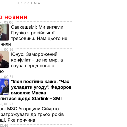
РЕКЛАМА
ЖІ НОВИНИ
і, 02.00
Саакашвілі:
Ми витягли
Грузію з російської
трясовини. Нам цього не
ачили
і, 00.56
Юнус:
Заморожений
конфлікт – це не мир, а
пауза перед новою
ою
і, 00.51
"Ілон постійно каже: "Час
укладати угоду". Федоров
вмовляє Маска
питися щодо Starlink – ЗМІ
і, 00.27
аві МЗС Угорщини Сійярто
загрожувати до трьох років
иці. Яка причина
23.46